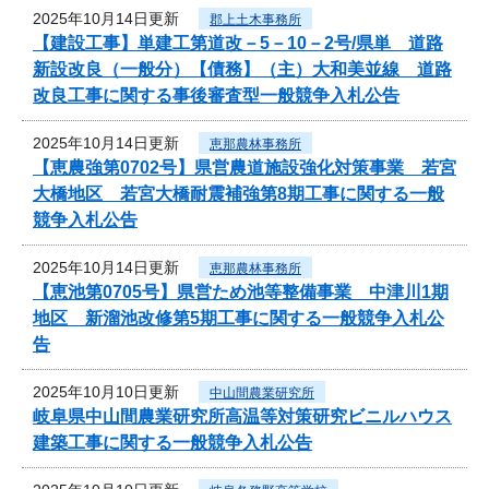
2025年10月14日更新
郡上土木事務所
【建設工事】単建工第道改－5－10－2号/県単 道路
新設改良（一般分）【債務】（主）大和美並線 道路
改良工事に関する事後審査型一般競争入札公告
2025年10月14日更新
恵那農林事務所
【恵農強第0702号】県営農道施設強化対策事業 若宮
大橋地区 若宮大橋耐震補強第8期工事に関する一般
競争入札公告
2025年10月14日更新
恵那農林事務所
【恵池第0705号】県営ため池等整備事業 中津川1期
地区 新溜池改修第5期工事に関する一般競争入札公
告
2025年10月10日更新
中山間農業研究所
岐阜県中山間農業研究所高温等対策研究ビニルハウス
建築工事に関する一般競争入札公告