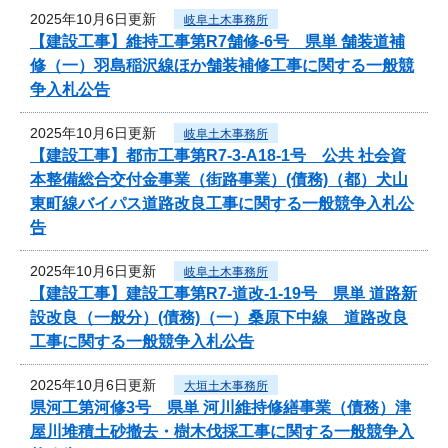
2025年10月6日更新
岐阜土木事務所
【建設工事】維持工事第R7舗修-6号 県単 舗装道補
修（一）羽島稲沢線ほか舗装補修工事に関する一般競
争入札公告
2025年10月6日更新
岐阜土木事務所
【建設工事】都市工事第R7-3-A18-1号 公共 社会資
本整備総合交付金事業（街路事業）(債務)（都）犬山
東町線バイパス道路改良工事に関する一般競争入札公
告
2025年10月6日更新
岐阜土木事務所
【建設工事】建設工事第R7-道改-1-19号 県単 道路新
設改良（一般分）(債務)（一）桑原下中線 道路改良
工事に関する一般競争入札公告
2025年10月6日更新
大垣土木事務所
県河工第河修3号 県単 河川維持修繕事業（債務）津
屋川堆積土砂撤去・樹木伐採工事に関する一般競争入