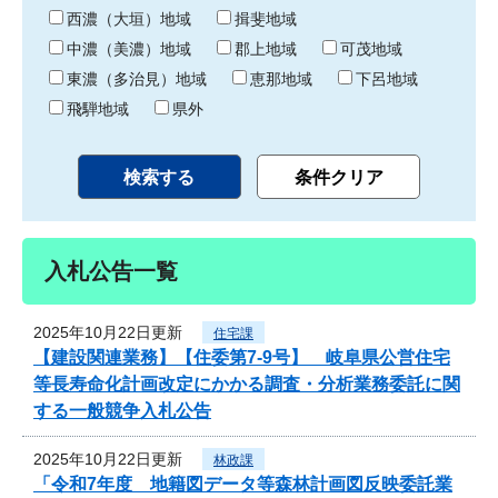
り
西濃（大垣）地域
揖斐地域
中濃（美濃）地域
郡上地域
可茂地域
東濃（多治見）地域
恵那地域
下呂地域
飛騨地域
県外
入札公告一覧
2025年10月22日更新
住宅課
【建設関連業務】【住委第7-9号】 岐阜県公営住宅
等長寿命化計画改定にかかる調査・分析業務委託に関
する一般競争入札公告
2025年10月22日更新
林政課
「令和7年度 地籍図データ等森林計画図反映委託業