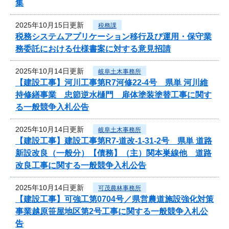
集
2025年10月15日更新
税務課
税務システムアプリケーション移行及び運用・保守業
務委託における仕様書案に対する意見招請
2025年10月14日更新
岐阜土木事務所
【建設工事】河川工事第R7河修22-4号 県単 河川維
持修繕事業 忠節逆水樋門 扉体塗装塗替工事に関す
る一般競争入札公告
2025年10月14日更新
岐阜土木事務所
【建設工事】建設工事第R7-道改-1-31-2号 県単 道路
新設改良（一般分）【債務】（主）関本巣線他 道路
改良工事に関する一般競争入札公告
2025年10月14日更新
可茂農林事務所
【建設工事】可強工第0704号／県営農道施設強化対策
事業越原笹屋地区第2号工事に関する一般競争入札公
告