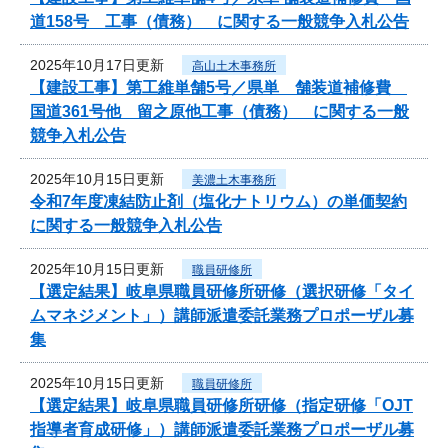
道158号 工事（債務） に関する一般競争入札公告
2025年10月17日更新
高山土木事務所
【建設工事】第工維単舗5号／県単 舗装道補修費
国道361号他 留之原他工事（債務） に関する一般
競争入札公告
2025年10月15日更新
美濃土木事務所
令和7年度凍結防止剤（塩化ナトリウム）の単価契約
に関する一般競争入札公告
2025年10月15日更新
職員研修所
【選定結果】岐阜県職員研修所研修（選択研修「タイ
ムマネジメント」）講師派遣委託業務プロポーザル募
集
2025年10月15日更新
職員研修所
【選定結果】岐阜県職員研修所研修（指定研修「OJT
指導者育成研修」）講師派遣委託業務プロポーザル募