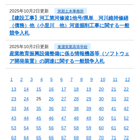
2025年10月2日更新
恵那土木事務所
【建設工事】河工第河修浚1他号/県単 河川維持修繕
（債務）他（小里川 他）河道掘削工事に関する一般
競争入札
2025年10月2日更新
東濃実業高等学校
産業教育振興設備整備に係る情報機器等（ソフトウェ
ア開発装置）の調達に関する一般競争入札
1
2
3
4
5
6
7
8
9
10
11
12
13
14
15
16
17
18
19
20
21
22
23
24
25
26
27
28
29
30
31
32
33
34
35
36
37
38
39
40
41
42
43
44
45
46
47
48
49
50
51
52
53
54
55
56
57
58
59
60
61
62
63
64
65
66
67
68
69
70
71
72