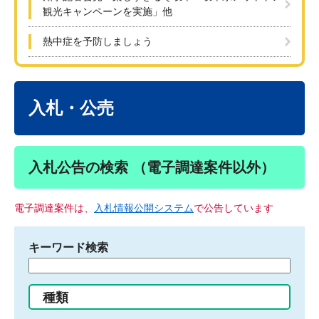
観光キャンペーンを実施」他
熱中症を予防しましょう
本
文
入札・公売
入札公告の検索 （電子調達案件以外）
電子調達案件は、
入札情報公開システム
で公告しています
キーワード検索
検
索
す
種類
る