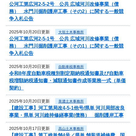
公河工第広河2-5-2号 公共 広域河川改修事業（債
務） 水門川掘削護岸工事（その2）に関する一般競
争入札公告
2025年10月20日更新
大垣土木事務所
公河工第広河2-5-1号 公共 広域河川改修事業（債
務） 水門川掘削護岸工事（その1）に関する一般競
争入札公告
2025年10月20日更新
自動車税事務所
令和8年度自動車税種別割定期納税通知書及び自動車
税増額納税通知書・減額通知書作成等業務一式（単価
契約）
2025年10月20日更新
美濃土木事務所
【建設工事】河工第局改4-5-1他号/県単 河川局部改良
事業・県単 河川維持修繕事業(債務） 掘削護岸工事
2025年10月17日更新
高山土木事務所
【建設工事】第工維単舗4号／県単 舗装道補修費 国