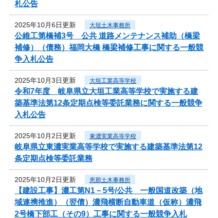
札公告
2025年10月6日更新
大垣土木事務所
公維工第橋補3号 公共 道路メンテナンス補助（橋梁
補修）（債務）福岡大橋 橋梁補修工事に関する一般競
争入札公告
2025年10月3日更新
大垣工業高等学校
令和7年度 岐阜県立大垣工業高等学校で実施する建
築基準法第12条定期点検等委託業務に関する一般競争
入札公告
2025年10月2日更新
東濃実業高等学校
岐阜県立東濃実業高等学校で実施する建築基準法第12
条定期点検等委託業務
2025年10月2日更新
恵那土木事務所
【建設工事】濃工第N1－5号/公共 一般国道改築（地
域連携推進）（翌債）濃飛横断自動車道（仮称）濃飛
2号橋下部工（その9）工事に関する一般競争入札