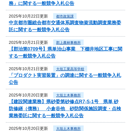
務」に関する一般競争入札公告
2025年10月22日更新
都市政策課
中京都市圏総合都市交通体系調査物資流動調査業務委
託に関する一般競争入札公告
2025年10月21日更新
郡上農林事務所
【郡治第0709号】県単治山事業 下棚井地区工事に関
する一般競争入札公告
2025年10月21日更新
大垣工業高等学校
「プロダクト実習装置」の調達に関する一般競争入札
公告
2025年10月20日更新
大垣土木事務所
【建設関連業務】県砂委第砂修点R7-S-1号 県単 砂
防修繕（債務） 小倉谷他 砂防関係施設調査・点検
業務委託に関する一般競争入札公告
2025年10月20日更新
大垣土木事務所