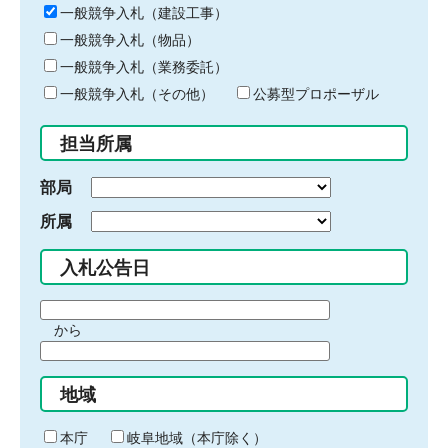
キ
一般競争入札（建設工事）
ー
一般競争入札（物品）
ワ
一般競争入札（業務委託）
ー
ド
一般競争入札（その他）
公募型プロポーザル
を
入
担当所属
力
部局
所属
入札公告日
期
から
間
期
の
間
始
地域
の
ま
終
り
わ
本庁
岐阜地域（本庁除く）