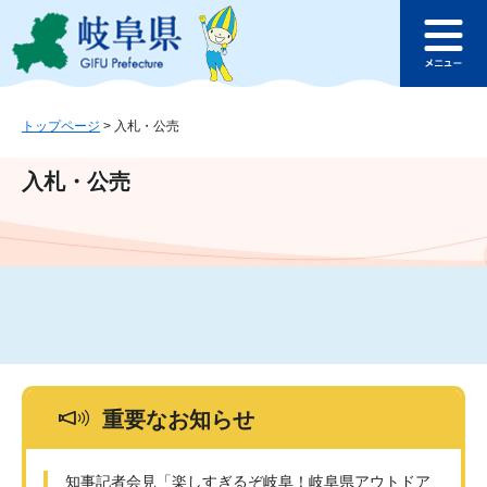
ペ
メ
このページの本文へ
ー
ニ
メ
ジ
ュ
ニ
の
ー
ュ
先
を
ー
頭
飛
トップページ
>
入札・公売
で
ば
す
し
入札・公売
。
て
本
文
へ
重要なお知らせ
知事記者会見「楽しすぎるぞ岐阜！岐阜県アウトドア