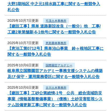
大野3期地区 中之元1排水路工事に関する一般競争入
札公告
2025年10月7日更新
可茂土木事務所
【建設工事】県単 道路新設改良（一般分）他 工事/
工建2単第舗新-6-1他号に関する一般競争入札公告
2025年10月7日更新
恵那農林事務所
【恵治工第0712号】県単治山事業 鈴ヶ根地区工事に
関する一般競争入札公告
2025年10月6日更新
国際園芸アカデミー
岐阜県立国際園芸アカデミー事務支援システムの構築
及び 保守・運用業務委託に関する一般競争入札公告
2025年10月6日更新
古川土木事務所
【建設工事】工砂公第総情-1号 公共 総合流域防災
事業（情報基盤整備事業）（債務）土砂災害監視シス
テム設備更新工事に関する一般競争入札公告