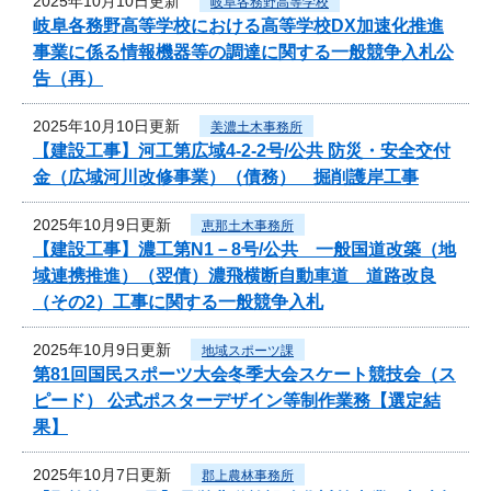
2025年10月10日更新
岐阜各務野高等学校
岐阜各務野高等学校における高等学校DX加速化推進
事業に係る情報機器等の調達に関する一般競争入札公
告（再）
2025年10月10日更新
美濃土木事務所
【建設工事】河工第広域4-2-2号/公共 防災・安全交付
金（広域河川改修事業）（債務） 掘削護岸工事
2025年10月9日更新
恵那土木事務所
【建設工事】濃工第N1－8号/公共 一般国道改築（地
域連携推進）（翌債）濃飛横断自動車道 道路改良
（その2）工事に関する一般競争入札
2025年10月9日更新
地域スポーツ課
第81回国民スポーツ大会冬季大会スケート競技会（ス
ピード） 公式ポスターデザイン等制作業務【選定結
果】
2025年10月7日更新
郡上農林事務所