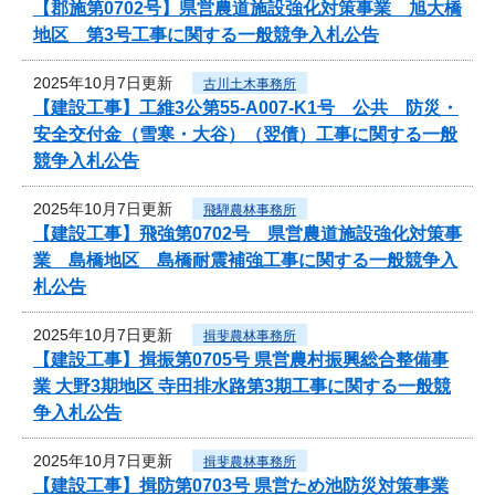
【郡施第0702号】県営農道施設強化対策事業 旭大橋
地区 第3号工事に関する一般競争入札公告
2025年10月7日更新
古川土木事務所
【建設工事】工維3公第55-A007-K1号 公共 防災・
安全交付金（雪寒・大谷）（翌債）工事に関する一般
競争入札公告
2025年10月7日更新
飛騨農林事務所
【建設工事】飛強第0702号 県営農道施設強化対策事
業 島橋地区 島橋耐震補強工事に関する一般競争入
札公告
2025年10月7日更新
揖斐農林事務所
【建設工事】揖振第0705号 県営農村振興総合整備事
業 大野3期地区 寺田排水路第3期工事に関する一般競
争入札公告
2025年10月7日更新
揖斐農林事務所
【建設工事】揖防第0703号 県営ため池防災対策事業