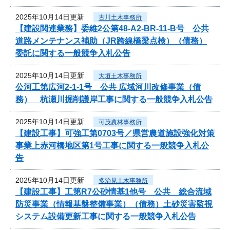
2025年10月14日更新
古川土木事務所
【建設関連業務】委維2公第48-A2-BR-11-B号 公共
道路メンテナンス補助（JR跨線橋梁点検）（債務）
委託に関する一般競争入札公告
2025年10月14日更新
大垣土木事務所
公河工第広河2-1-1号 公共 広域河川改修事業（債
務） 杭瀬川掘削護岸工事に関する一般競争入札公告
2025年10月14日更新
可茂農林事務所
【建設工事】可強工第0703号／県営農道施設強化対策
事業上赤河橋地区第1号工事に関する一般競争入札公
告
2025年10月14日更新
多治見土木事務所
【建設工事】工第R7公砂情基1他号 公共 総合流域
防災事業（情報基盤整備事業）（債務）土砂災害監視
システム設備更新工事に関する一般競争入札公告