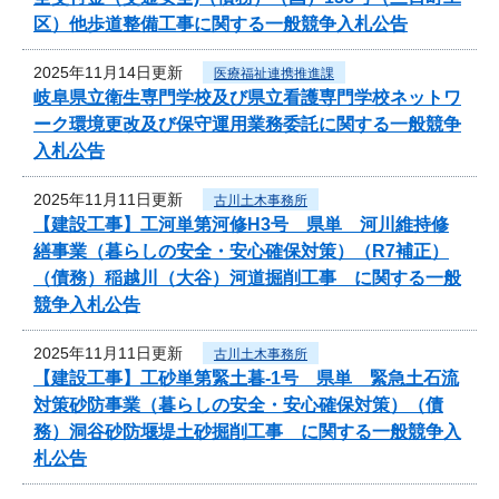
区）他歩道整備工事に関する一般競争入札公告
2025年11月14日更新
医療福祉連携推進課
岐阜県立衛生専門学校及び県立看護専門学校ネットワ
ーク環境更改及び保守運用業務委託に関する一般競争
入札公告
2025年11月11日更新
古川土木事務所
【建設工事】工河単第河修H3号 県単 河川維持修
繕事業（暮らしの安全・安心確保対策）（R7補正）
（債務）稲越川（大谷）河道掘削工事 に関する一般
競争入札公告
2025年11月11日更新
古川土木事務所
【建設工事】工砂単第緊土暮-1号 県単 緊急土石流
対策砂防事業（暮らしの安全・安心確保対策）（債
務）洞谷砂防堰堤土砂掘削工事 に関する一般競争入
札公告