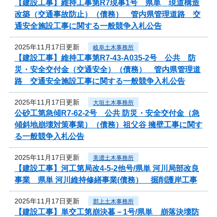
【建設工事】維持工事第R7現事1号 県単 現道構造
改築（交通事故防止）（債務） 管内県管理道路 交
通安全施設工事に関する一般競争入札公告
2025年11月17日更新
岐阜土木事務所
【建設工事】維持工事第R7-43-A035-2号 公共 防
災・安全交付金（交通安全）（債務） 管内県管理道
路 交通安全施設工事に関する一般競争入札公告
2025年11月17日更新
大垣土木事務所
公砂工第急傾R7-62-2号 公共 防災・安全交付金（急
傾斜地崩壊対策事業）（債務）祖父谷 擁壁工事に関す
る一般競争入札公告
2025年11月17日更新
美濃土木事務所
【建設工事】河工第局改4-5-2他号/県単 河川局部改良
事業 県単 河川維持修繕事業(債務） 掘削護岸工事
2025年11月17日更新
郡上土木事務所
【建設工事】単交工第崩決暮－1号/県単 崩落決壊防