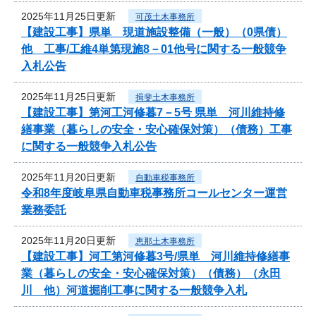
2025年11月25日更新
可茂土木事務所
【建設工事】県単 現道施設整備（一般）（0県債）
他 工事/工維4単第現施8－01他号に関する一般競争
入札公告
2025年11月25日更新
揖斐土木事務所
【建設工事】第河工河修暮7－5号 県単 河川維持修
繕事業（暮らしの安全・安心確保対策）（債務）工事
に関する一般競争入札公告
2025年11月20日更新
自動車税事務所
令和8年度岐阜県自動車税事務所コールセンター運営
業務委託
2025年11月20日更新
恵那土木事務所
【建設工事】河工第河修暮3号/県単 河川維持修繕事
業（暮らしの安全・安心確保対策）（債務）（永田
川 他）河道掘削工事に関する一般競争入札