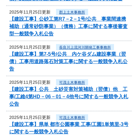
2025年11月25日更新
郡上土木事務所
【建設工事】公砂工第R7－2－1号/公共 事業間連携
補助（通常砂防事業）（債務）工事に関する事後審査
型一般競争入札公告
2025年11月25日更新
長良川上流河川開発工事事務所
【建設工事】第7-5号/公共 内ケ谷ダム建設事業（翌
債）工事用道路落石対策工事に関する一般競争入札公
告
2025年11月25日更新
可茂土木事務所
【建設工事】公共 土砂災害対策補助（翌債）他 工
事/工維4第HD－06－01－4他号に関する一般競争入札
公告
2025年11月25日更新
可茂土木事務所
【建設工事】県単 都市公園事業 工事/工園1単第里-3号
に関する一般競争入札公告