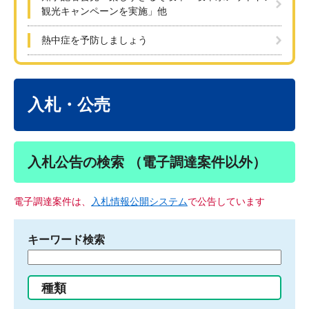
観光キャンペーンを実施」他
熱中症を予防しましょう
本
文
入札・公売
入札公告の検索 （電子調達案件以外）
電子調達案件は、
入札情報公開システム
で公告しています
キーワード検索
検
索
す
種類
る