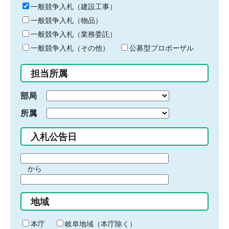
キ
一般競争入札（建設工事）
ー
一般競争入札（物品）
ワ
一般競争入札（業務委託）
ー
ド
一般競争入札（その他）
公募型プロポーザル
を
入
担当所属
力
部局
所属
入札公告日
期
から
間
期
の
間
始
地域
の
ま
終
り
わ
本庁
岐阜地域（本庁除く）