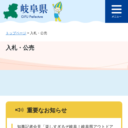
ペ
メ
このページの本文へ
ー
ニ
メ
ジ
ュ
ニ
の
ー
ュ
先
を
ー
頭
飛
トップページ
>
入札・公売
で
ば
す
し
入札・公売
。
て
本
文
へ
重要なお知らせ
知事記者会見「楽しすぎるぞ岐阜！岐阜県アウトドア