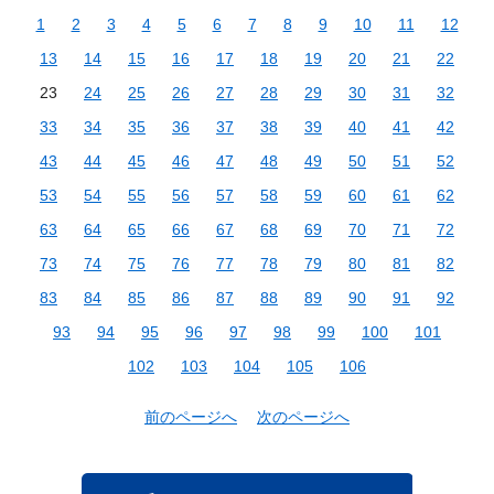
1
2
3
4
5
6
7
8
9
10
11
12
13
14
15
16
17
18
19
20
21
22
23
24
25
26
27
28
29
30
31
32
33
34
35
36
37
38
39
40
41
42
43
44
45
46
47
48
49
50
51
52
53
54
55
56
57
58
59
60
61
62
63
64
65
66
67
68
69
70
71
72
73
74
75
76
77
78
79
80
81
82
83
84
85
86
87
88
89
90
91
92
93
94
95
96
97
98
99
100
101
102
103
104
105
106
前のページへ
次のページへ