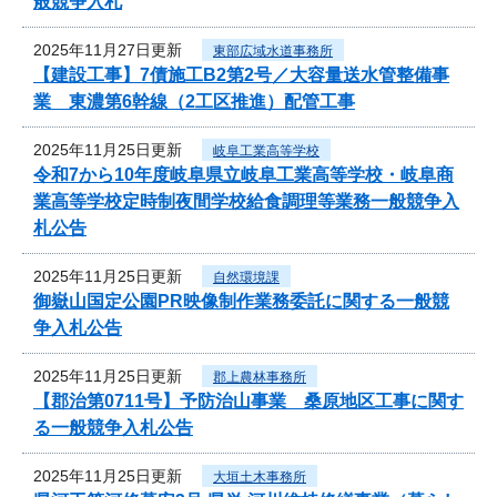
般競争入札
2025年11月27日更新
東部広域水道事務所
【建設工事】7債施工B2第2号／大容量送水管整備事
業 東濃第6幹線（2工区推進）配管工事
2025年11月25日更新
岐阜工業高等学校
令和7から10年度岐阜県立岐阜工業高等学校・岐阜商
業高等学校定時制夜間学校給食調理等業務一般競争入
札公告
2025年11月25日更新
自然環境課
御嶽山国定公園PR映像制作業務委託に関する一般競
争入札公告
2025年11月25日更新
郡上農林事務所
【郡治第0711号】予防治山事業 桑原地区工事に関す
る一般競争入札公告
2025年11月25日更新
大垣土木事務所