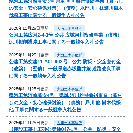
県河工第河修暮安3号 県単 河川維持修繕事業（暮らし
の安全・安心確保対策）（債務）水門川・杭瀬川樹木
伐採工事に関する一般競争入札公告
2025年11月25日更新
大垣土木事務所
公河工第広河2-4-1号 公共 広域河川改修事業（債務）
泥川掘削護岸工事に関する一般競争入札公告
2025年11月25日更新
大垣土木事務所
公建工第交建11-A01-002号 公共 防災・安全交付金
（改築）（翌債） 一般県道赤坂垂井線 道路改良工事
に関する一般競争入札公告
2025年11月25日更新
大垣土木事務所
県河工第河修暮安4号 県単 河川維持修繕事業（暮ら
しの安全・安心確保対策）（債務）犀川 他 樹木伐採
他 工事に関する一般競争入札公告
2025年11月25日更新
古川土木事務所
【建設工事】工砂公第通047-1号 公共 防災・安全