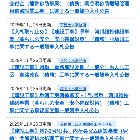
交付金（通常砂防事業）（債務）葛谷洞砂防堰堤管理
用道路設置工事 に関する一般競争入札公告
2025年11月25日更新
下呂土木事務所
【入札取り止め】【建設工事】県単 河川維持修繕事
業（暮らしの安全・安心確保対策）（債務）小坂川工
事に関する一般競争入札公告
2025年11月25日更新
下呂土木事務所
【建設工事】県単 道路新設改良（一般分）おんじ工
区 道路改良（債務）工事に関する一般競争入札公告
2025年11月25日更新
郡上土木事務所
【建設工事】単河工第河修暮安－1号/県単 河川維持
修繕事業（暮らしの安全・安心確保対策）（債務）工
事に関する事後審査型一般競争入札公告
2025年11月25日更新
長良川上流河川開発工事事務所
【建設工事】第7-3号/公共 内ケ谷ダム建設事業（翌
債）戈熊沢排水処理工事に関する一般競争入札公告