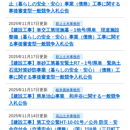
止（暮らしの安全・安心）事業（債務）工事に関する
事後審査型一般競争入札公告
2025年11月17日更新
郡上土木事務所
【建設工事】単交工第現施暮－1他号/県単 現道施設
整備（暮らしの安全・安心）事業（債務）工事に関す
る事後審査型一般競争入札公告
2025年11月17日更新
郡上土木事務所
【建設工事】単砂工第暮安緊土R7－1号/県単 緊急土
石流対策砂防事業（暮らしの安全・安心）（債務）工
事に関する事後審査型一般競争入札公告
2025年11月17日更新
岐阜農林事務所
【建設工事】県単治山事業 和井谷に関する一般競争
入札公告
2025年11月14日更新
高山土木事務所
【建設工事】第工交公緊HT-10-01号／公共 防災・安
全交付金（交通安全)（債務）（国）158号（三日町工