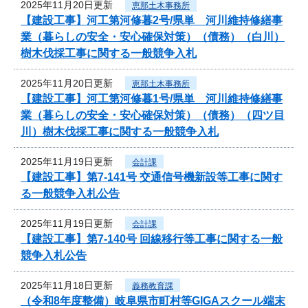
2025年11月20日更新
恵那土木事務所
【建設工事】河工第河修暮2号/県単 河川維持修繕事
業（暮らしの安全・安心確保対策）（債務）（白川）
樹木伐採工事に関する一般競争入札
2025年11月20日更新
恵那土木事務所
【建設工事】河工第河修暮1号/県単 河川維持修繕事
業（暮らしの安全・安心確保対策）（債務）（四ツ目
川）樹木伐採工事に関する一般競争入札
2025年11月19日更新
会計課
【建設工事】第7-141号 交通信号機新設等工事に関す
る一般競争入札公告
2025年11月19日更新
会計課
【建設工事】第7-140号 回線移行等工事に関する一般
競争入札公告
2025年11月18日更新
義務教育課
（令和8年度整備）岐阜県市町村等GIGAスクール端末