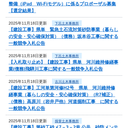
整備（iPad Wi-Fiモデル）に係るプロポーザル募集
【選定結果】
2025年11月18日更新
下呂土木事務所
【建設工事】県単 緊急土石流対策砂防事業（暮らし
の安全・安心確保対策）（債務）坂本谷工事に関する
一般競争入札公告
2025年11月18日更新
下呂土木事務所
【入札取り止め】【建設工事】県単 河川維持修繕事
業(債務)飛騨川工事に関する一般競争入札公告
2025年11月18日更新
古川土木事務所
【建設工事】工河単第河修H2号 県単 河川維持修
繕事業（暮らしの安全・安心確保対策）（R7補正）
（債務）高原川（岩井戸他）河道掘削工事 に関する
一般競争入札公告
2025年11月18日更新
揖斐土木事務所
【建設工事】第砂工砂メ7－3－2号 公共 砂防メンテ