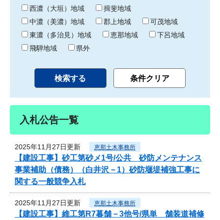
り
西濃（大垣）地域
揖斐地域
中濃（美濃）地域
郡上地域
可茂地域
東濃（多治見）地域
恵那地域
下呂地域
飛騨地域
県外
入札公告一覧
2025年11月27日更新
恵那土木事務所
【建設工事】砂工第砂メ1号/公共 砂防メンテナンス
事業補助（債務）（白井沢－1）砂防堰堤補強工事に
関する一般競争入札
2025年11月27日更新
恵那土木事務所
【建設工事】維工第R7暮舗－3他号/県単 舗装道補修