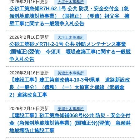
2026年2月16日更新
大垣土木事務所
公砂工第急傾R7H-62-1号 公共 防災・安全交付金（急
傾斜地崩壊対策事業）（国補正）（翌債）祖父谷 擁
壁工事に関する一般競争入札公告
2026年2月16日更新
大垣土木事務所
公砂工第砂メR7H-2-1号 公共 砂防メンテナンス事業
(国補正)(翌債) 今須川 堰堤改築工事に関する一般競
争入札公告
2026年2月16日更新
美濃土木事務所
【建設工事】建工第道改債4-10-3号/県単 道路新設改
良（一般分）（債務）（一）大原富之保線（武儀倉
2）道路改良工事
2026年2月16日更新
美濃土木事務所
【建設工事】砂工第急傾補068号/公共 防災・安全交付
金（急傾斜地崩壊対策事業）(国補正分)(翌債) 急傾斜
地崩壊防止施設工事