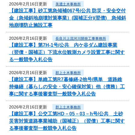
2026年2月16日更新
美濃土木事務所
【建設工事】砂工第急傾補067号/公共 防災・安全交付
金（急傾斜地崩壊対策事業）(国補正分)(翌債) 急傾斜
地崩壊防止施設工事
2026年2月16日更新
長良川上流河川開発工事事務所
【建設工事】第7H-1号/公共 内ケ谷ダム建設事業
（翌債・国補正）下流水位観測カメラ設置工事に関す
る一般競争入札公告
2026年2月16日更新
郡上土木事務所
【建設工事】単維工第R7暮修繕-2他号/県単 道路維
持修繕（暮らしの安全・安心確保対策）他（債務）工
事に関する事後審査型一般競争入札公告
2026年2月16日更新
郡上土木事務所
【建設工事】公交工第HD－05－03－h号/公共 土砂
災害対策道路事業補助（国補正）（翌債）工事に関す
る事後審査型一般競争入札公告