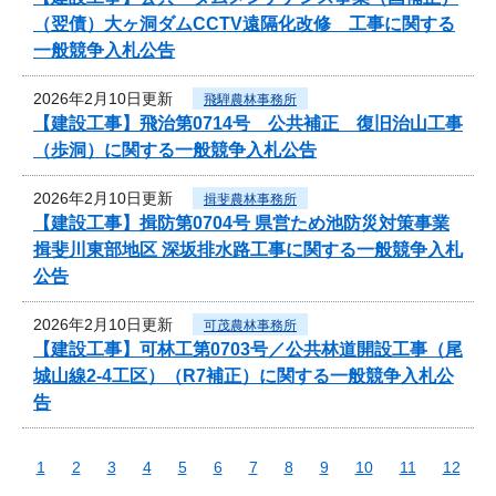
（翌債）大ヶ洞ダムCCTV遠隔化改修 工事に関する
一般競争入札公告
2026年2月10日更新
飛騨農林事務所
【建設工事】飛治第0714号 公共補正 復旧治山工事
（歩洞）に関する一般競争入札公告
2026年2月10日更新
揖斐農林事務所
【建設工事】揖防第0704号 県営ため池防災対策事業
揖斐川東部地区 深坂排水路工事に関する一般競争入札
公告
2026年2月10日更新
可茂農林事務所
【建設工事】可林工第0703号／公共林道開設工事（尾
城山線2-4工区）（R7補正）に関する一般競争入札公
告
1
2
3
4
5
6
7
8
9
10
11
12