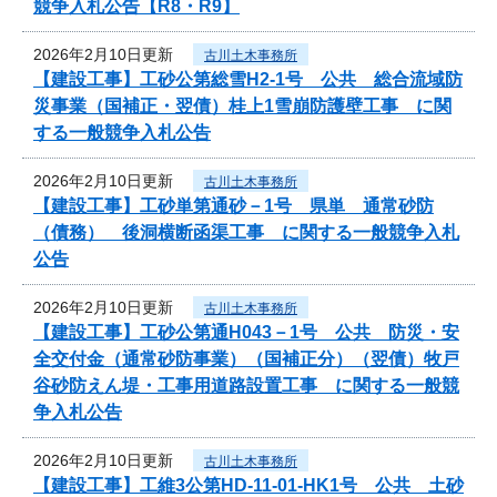
競争入札公告【R8・R9】
2026年2月10日更新
古川土木事務所
【建設工事】工砂公第総雪H2-1号 公共 総合流域防
災事業（国補正・翌債）桂上1雪崩防護壁工事 に関
する一般競争入札公告
2026年2月10日更新
古川土木事務所
【建設工事】工砂単第通砂－1号 県単 通常砂防
（債務） 後洞横断函渠工事 に関する一般競争入札
公告
2026年2月10日更新
古川土木事務所
【建設工事】工砂公第通H043－1号 公共 防災・安
全交付金（通常砂防事業）（国補正分）（翌債）牧戸
谷砂防えん堤・工事用道路設置工事 に関する一般競
争入札公告
2026年2月10日更新
古川土木事務所
【建設工事】工維3公第HD-11-01-HK1号 公共 土砂