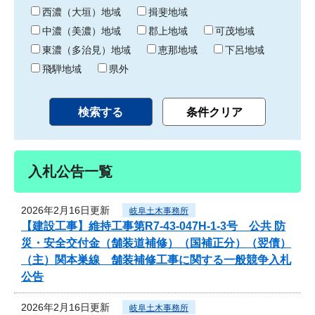
り
西濃（大垣）地域
揖斐地域
中濃（美濃）地域
郡上地域
可茂地域
東濃（多治見）地域
恵那地域
下呂地域
飛騨地域
県外
入札公告一覧
2026年2月16日更新
岐阜土木事務所
【建設工事】維持工事第R7-43-047H-1-3号 公共 防
災・安全交付金（舗装道補修）（国補正分）（翌債）
（主）関本巣線 舗装補修工事に関する一般競争入札
公告
2026年2月16日更新
岐阜土木事務所