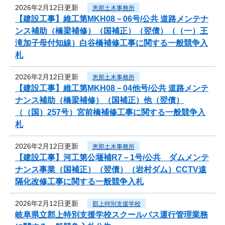
2026年2月12日更新
恵那土木事務所
【建設工事】維工第MKH08－06号/公共 道路メンテナ
ンス補助（橋梁補修）（国補正）（翌債）（（一）王
滝加子母付知線）白谷橋補修工事に関する一般競争入
札
2026年2月12日更新
恵那土木事務所
【建設工事】維工第MKH08－04他号/公共 道路メンテ
ナンス補助（橋梁補修）（国補正）他（翌債）
（（国）257号）宮前橋補修工事に関する一般競争入
札
2026年2月12日更新
恵那土木事務所
【建設工事】河工第公堰補R7－1号/公共 ダムメンテ
ナンス事業（国補正）（翌債）（岩村ダム）CCTV遠
隔化改修工事に関する一般競争入札
2026年2月12日更新
郡上特別支援学校
岐阜県立郡上特別支援学校スクールバス運行管理業務