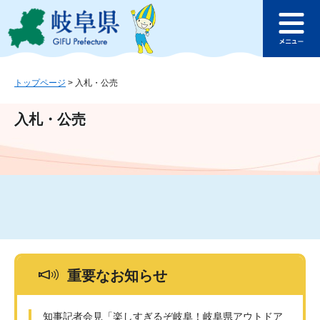
ペ
メ
このページの本文へ
ー
ニ
メ
ジ
ュ
ニ
の
ー
ュ
先
を
ー
頭
飛
トップページ
>
入札・公売
で
ば
す
し
入札・公売
。
て
本
文
へ
重要なお知らせ
知事記者会見「楽しすぎるぞ岐阜！岐阜県アウトドア