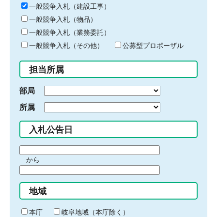
キ
一般競争入札（建設工事）
ー
一般競争入札（物品）
ワ
一般競争入札（業務委託）
ー
ド
一般競争入札（その他）
公募型プロポーザル
を
入
担当所属
力
部局
所属
入札公告日
期
から
間
期
の
間
始
地域
の
ま
終
り
わ
本庁
岐阜地域（本庁除く）