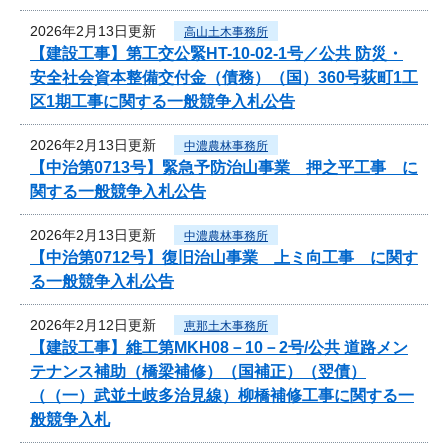
2026年2月13日更新
高山土木事務所
【建設工事】第工交公緊HT-10-02-1号／公共 防災・
安全社会資本整備交付金（債務）（国）360号荻町1工
区1期工事に関する一般競争入札公告
2026年2月13日更新
中濃農林事務所
【中治第0713号】緊急予防治山事業 押之平工事 に
関する一般競争入札公告
2026年2月13日更新
中濃農林事務所
【中治第0712号】復旧治山事業 上ミ向工事 に関す
る一般競争入札公告
2026年2月12日更新
恵那土木事務所
【建設工事】維工第MKH08－10－2号/公共 道路メン
テナンス補助（橋梁補修）（国補正）（翌債）
（（一）武並土岐多治見線）柳橋補修工事に関する一
般競争入札