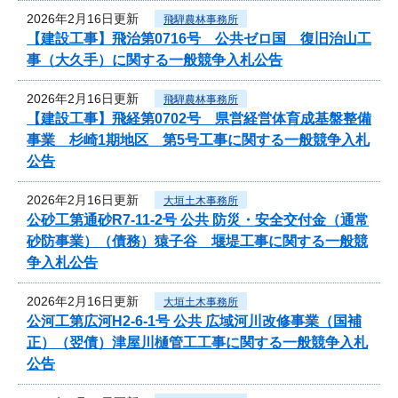
2026年2月16日更新
飛騨農林事務所
【建設工事】飛治第0716号 公共ゼロ国 復旧治山工
事（大久手）に関する一般競争入札公告
2026年2月16日更新
飛騨農林事務所
【建設工事】飛経第0702号 県営経営体育成基盤整備
事業 杉崎1期地区 第5号工事に関する一般競争入札
公告
2026年2月16日更新
大垣土木事務所
公砂工第通砂R7-11-2号 公共 防災・安全交付金（通常
砂防事業）（債務）猿子谷 堰堤工事に関する一般競
争入札公告
2026年2月16日更新
大垣土木事務所
公河工第広河H2-6-1号 公共 広域河川改修事業（国補
正）（翌債）津屋川樋管工工事に関する一般競争入札
公告