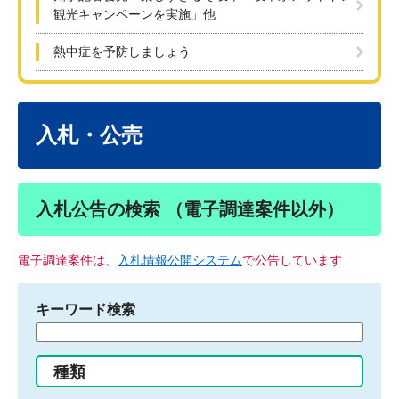
観光キャンペーンを実施」他
熱中症を予防しましょう
本
文
入札・公売
入札公告の検索 （電子調達案件以外）
電子調達案件は、
入札情報公開システム
で公告しています
キーワード検索
検
索
す
種類
る