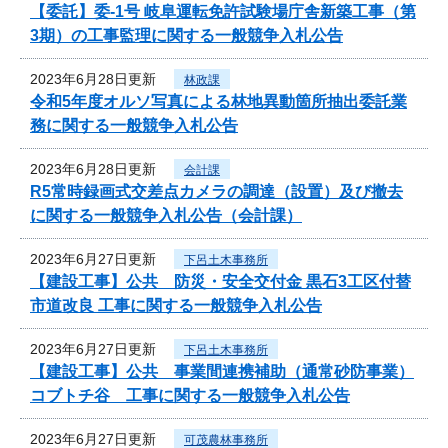
【委託】委-1号 岐阜運転免許試験場庁舎新築工事（第
3期）の工事監理に関する一般競争入札公告
2023年6月28日更新
林政課
令和5年度オルソ写真による林地異動箇所抽出委託業
務に関する一般競争入札公告
2023年6月28日更新
会計課
R5常時録画式交差点カメラの調達（設置）及び撤去
に関する一般競争入札公告（会計課）
2023年6月27日更新
下呂土木事務所
【建設工事】公共 防災・安全交付金 黒石3工区付替
市道改良 工事に関する一般競争入札公告
2023年6月27日更新
下呂土木事務所
【建設工事】公共 事業間連携補助（通常砂防事業）
コブトチ谷 工事に関する一般競争入札公告
2023年6月27日更新
可茂農林事務所