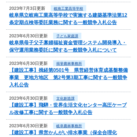
2023年7月3日更新
岐南工業高等学校
岐阜県立岐南工業高等学校で実施する建築基準法第12
条定期点検等委託業務に関する一般競争入札公告
2023年6月30日更新
子ども家庭課
岐阜県母子父子寡婦福祉資金管理システム開発導入・
保守運用業務委託に関する一般競争入札について
2023年6月30日更新
揖斐農林事務所
【建設工事】揖経第0501号 県営経営体育成基盤整備
事業 更地方地区 第2号第3期工事に関する一般競争
入札公告
2023年6月30日更新
文化創造課
【建設工事】飛騨・世界生活文化センター高圧ケーブ
ル改修工事に関する一般競争入札公告
2023年6月30日更新
岐阜農林事務所
【建設工事】県営かんがい排水事業（保全合理化