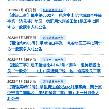
2023年7月3日更新
飛騨農林事務所
【建設工事】飛中第0502号 県営中山間地域総合整備
事業 清見荘川地区 徳野用水頭首工第1期工事に関
する一般競争入札公告
2023年7月3日更新
西濃農林事務所
【西治第0506号】県単治山事業 滝谷地区工事に関す
る一般競争入札公告
2023年7月3日更新
美濃土木事務所
【建設工事】建工第道改4-14-2号／県単 道路新設改
良（一般分） （主）美濃洞戸線 他 道路改良工事
2023年7月3日更新
西濃農林事務所
【西強第0502号】県営農道施設強化対策事業 関ケ原
中部第二期地区 第5期舗装工事に関する一般競争入
札公告