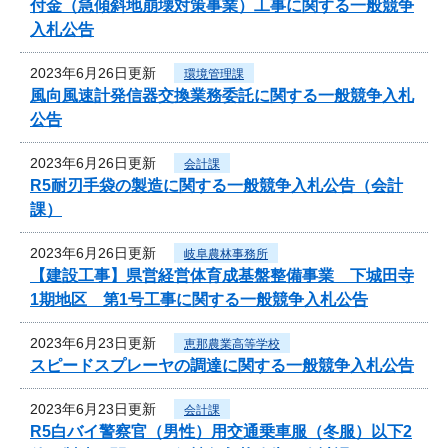
付金（急傾斜地崩壊対策事業）工事に関する一般競争
入札公告
2023年6月26日更新
環境管理課
風向風速計発信器交換業務委託に関する一般競争入札
公告
2023年6月26日更新
会計課
R5耐刃手袋の製造に関する一般競争入札公告（会計
課）
2023年6月26日更新
岐阜農林事務所
【建設工事】県営経営体育成基盤整備事業 下城田寺
1期地区 第1号工事に関する一般競争入札公告
2023年6月23日更新
恵那農業高等学校
スピードスプレーヤの調達に関する一般競争入札公告
2023年6月23日更新
会計課
R5白バイ警察官（男性）用交通乗車服（冬服）以下2