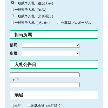
キ
一般競争入札（建設工事）
ー
一般競争入札（物品）
ワ
一般競争入札（業務委託）
ー
ド
一般競争入札（その他）
公募型プロポーザル
を
入
担当所属
力
部局
所属
入札公告日
期
から
間
期
の
間
始
地域
の
ま
終
り
わ
本庁
岐阜地域（本庁除く）