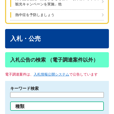
観光キャンペーンを実施」他
熱中症を予防しましょう
本
文
入札・公売
入札公告の検索 （電子調達案件以外）
電子調達案件は、
入札情報公開システム
で公告しています
キーワード検索
検
索
す
種類
る