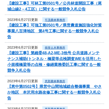
【建設工事】可林工第0501号／公共林道開設工事（尾
城山線2－4工区）に関する一般競争入札公告
2023年6月27日更新
可茂農林事務所
【建設工事】可強工第0501号／県営農道施設強化対策
事業八百津地区 第4号工事に関する一般競争入札公
告
2023年6月27日更新
揖斐土木事務所
【建設工事】第維委48-A2-ME-3他号 公共道路メンテ
ナンス補助(トンネル・橋梁等点検調査)MEを活用した
小規模橋梁等の点検・修繕業務委託工事に関する一般
競争入札公告
2023年6月27日更新
恵那農林事務所
【恵中第0502号】県営中山間地域総合整備事業 やさ
か地区 本沢用水路改修工事に関する一般競争入札公
告
2023年6月27日更新
恵那農林事務所