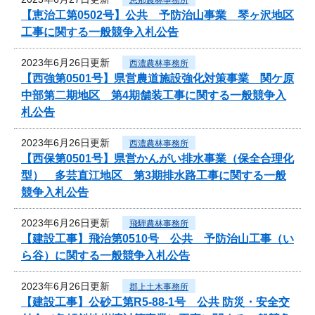
【恵治工第0502号】公共 予防治山事業 琴ヶ沢地区
工事に関する一般競争入札公告
2023年6月26日更新
西濃農林事務所
【西強第0501号】県営農道施設強化対策事業 関ケ原
中部第二期地区 第4期舗装工事に関する一般競争入
札公告
2023年6月26日更新
西濃農林事務所
【西保第0501号】県営かんがい排水事業（保全合理化
型） 多芸直江地区 第3期排水路工事に関する一般
競争入札公告
2023年6月26日更新
飛騨農林事務所
【建設工事】飛治第0510号 公共 予防治山工事（い
ら谷）に関する一般競争入札公告
2023年6月26日更新
郡上土木事務所
【建設工事】公砂工第R5-88-1号 公共 防災・安全交