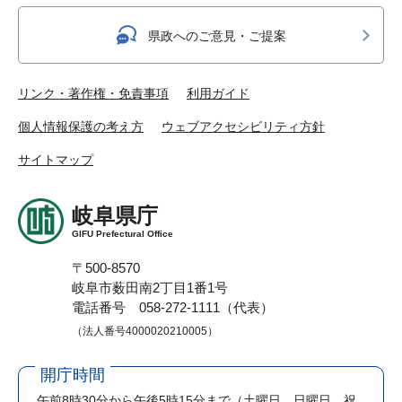
県政へのご意見・ご提案
リンク・著作権・免責事項
利用ガイド
個人情報保護の考え方
ウェブアクセシビリティ方針
サイトマップ
岐阜県庁
GIFU Prefectural Office
〒500-8570
岐阜市薮田南2丁目1番1号
電話番号 058-272-1111（代表）
（法人番号4000020210005）
開庁時間
午前8時30分から午後5時15分まで
（土曜日、日曜日、祝