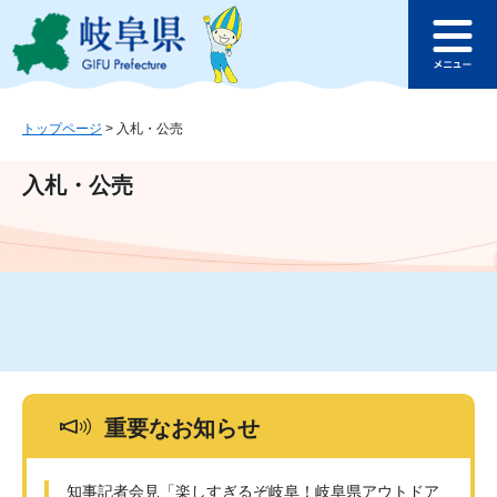
ペ
メ
このページの本文へ
ー
ニ
メ
ジ
ュ
ニ
の
ー
ュ
先
を
ー
頭
飛
トップページ
>
入札・公売
で
ば
す
し
入札・公売
。
て
本
文
へ
重要なお知らせ
知事記者会見「楽しすぎるぞ岐阜！岐阜県アウトドア