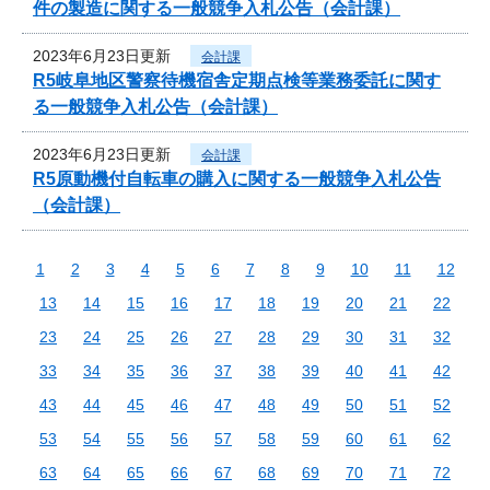
件の製造に関する一般競争入札公告（会計課）
2023年6月23日更新
会計課
R5岐阜地区警察待機宿舎定期点検等業務委託に関す
る一般競争入札公告（会計課）
2023年6月23日更新
会計課
R5原動機付自転車の購入に関する一般競争入札公告
（会計課）
1
2
3
4
5
6
7
8
9
10
11
12
13
14
15
16
17
18
19
20
21
22
23
24
25
26
27
28
29
30
31
32
33
34
35
36
37
38
39
40
41
42
43
44
45
46
47
48
49
50
51
52
53
54
55
56
57
58
59
60
61
62
63
64
65
66
67
68
69
70
71
72