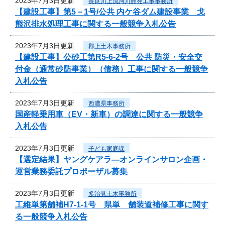
2023年7月3日更新
長良川上流河川開発工事事務所
【建設工事】第5－1号/公共 内ケ谷ダム建設事業 戈
熊沢排水処理工事に関する一般競争入札公告
2023年7月3日更新
郡上土木事務所
【建設工事】公砂工第R5-6-2号 公共 防災・安全交
付金（通常砂防事業）（債務）工事に関する一般競争
入札公告
2023年7月3日更新
西濃県事務所
国産軽乗用車（EV・新車）の調達に関する一般競争
入札公告
2023年7月3日更新
子ども家庭課
【選定結果】ヤングケアラ―オンラインサロン企画・
運営業務委託プロポーザル募集
2023年7月3日更新
多治見土木事務所
工維単第舗補H7-1-1号 県単 舗装道補修工事に関す
る一般競争入札公告