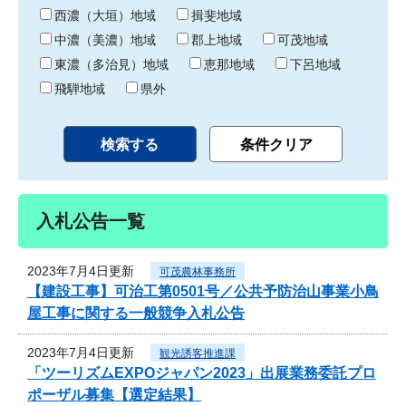
り
西濃（大垣）地域
揖斐地域
中濃（美濃）地域
郡上地域
可茂地域
東濃（多治見）地域
恵那地域
下呂地域
飛騨地域
県外
入札公告一覧
2023年7月4日更新
可茂農林事務所
【建設工事】可治工第0501号／公共予防治山事業小鳥
屋工事に関する一般競争入札公告
2023年7月4日更新
観光誘客推進課
「ツーリズムEXPOジャパン2023」出展業務委託プロ
ポーザル募集【選定結果】