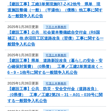
【建設工事】工維3単第現施R7-Z-K2他号 県単 現
道施設整備（一般）（平湯他）（債務）他工事に関す
る一般競争入札公告
2025年1月28日更新
下呂土木事務所
【建設工事】公共 社会資本整備総合交付金（R6国
補正）他 赤沼田工区道路改良（翌債）工事に関する一
般競争入札公告
2025年1月28日更新
可茂土木事務所
【建設工事】県単 道路新設改良（暮らしの安全・安
心確保対策費）（0県債） 工事／工建2単第道改く－
6－9－1他号に関する一般競争入札公告
2025年1月28日更新
可茂土木事務所
【建設工事】公共 防災・安全交付金（道路改良）
（0県債） 工事／工建2第Z6－31－A01－039号に関
する一般競争入札公告