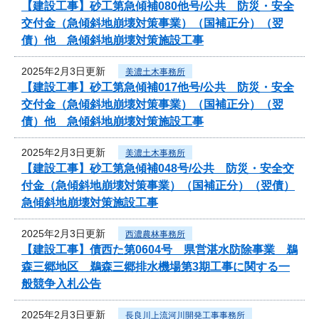
【建設工事】砂工第急傾補080他号/公共 防災・安全
交付金（急傾斜地崩壊対策事業）（国補正分）（翌
債）他 急傾斜地崩壊対策施設工事
2025年2月3日更新
美濃土木事務所
【建設工事】砂工第急傾補017他号/公共 防災・安全
交付金（急傾斜地崩壊対策事業）（国補正分）（翌
債）他 急傾斜地崩壊対策施設工事
2025年2月3日更新
美濃土木事務所
【建設工事】砂工第急傾補048号/公共 防災・安全交
付金（急傾斜地崩壊対策事業）（国補正分）（翌債）
急傾斜地崩壊対策施設工事
2025年2月3日更新
西濃農林事務所
【建設工事】債西た第0604号 県営湛水防除事業 鵜
森三郷地区 鵜森三郷排水機場第3期工事に関する一
般競争入札公告
2025年2月3日更新
長良川上流河川開発工事事務所