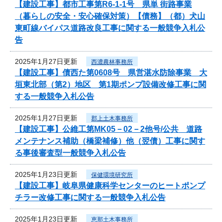
【建設工事】都市工事第R6-1-1号 県単 街路事業
（暮らしの安全・安心確保対策）【債務】（都）犬山
東町線バイパス道路改良工事に関する一般競争入札公
告
2025年1月27日更新
西濃農林事務所
【建設工事】債西た第0608号 県営湛水防除事業 大
垣東北部（第2）地区 第1期ポンプ設備改修工事に関
する一般競争入札公告
2025年1月27日更新
郡上土木事務所
【建設工事】公維工第MK05－02－2他号/公共 道路
メンテナンス補助（橋梁補修）他（翌債）工事に関す
る事後審査型一般競争入札公告
2025年1月23日更新
保健環境研究所
【建設工事】岐阜県健康科学センターのヒートポンプ
チラー改修工事に関する一般競争入札公告
2025年1月23日更新
恵那土木事務所