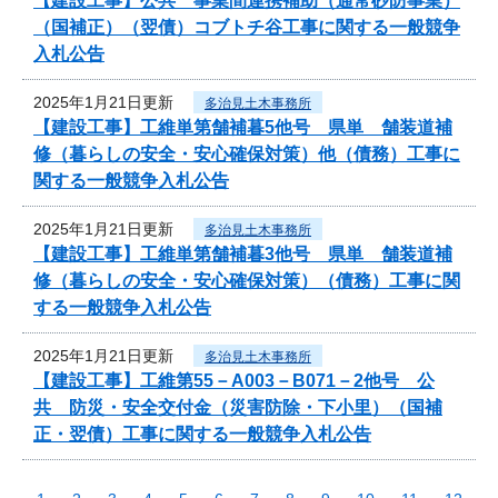
【建設工事】公共 事業間連携補助（通常砂防事業）
（国補正）（翌債）コブトチ谷工事に関する一般競争
入札公告
2025年1月21日更新
多治見土木事務所
【建設工事】工維単第舗補暮5他号 県単 舗装道補
修（暮らしの安全・安心確保対策）他（債務）工事に
関する一般競争入札公告
2025年1月21日更新
多治見土木事務所
【建設工事】工維単第舗補暮3他号 県単 舗装道補
修（暮らしの安全・安心確保対策）（債務）工事に関
する一般競争入札公告
2025年1月21日更新
多治見土木事務所
【建設工事】工維第55－A003－B071－2他号 公
共 防災・安全交付金（災害防除・下小里）（国補
正・翌債）工事に関する一般競争入札公告