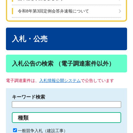
令和8年第3回定例会答弁速報について
本
文
入札・公売
入札公告の検索 （電子調達案件以外）
電子調達案件は、
入札情報公開システム
で公告しています
キーワード検索
検
索
す
種類
る
キ
一般競争入札（建設工事）