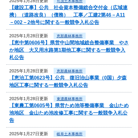
2025年1月28日更新
可茂土木事務所
【建設工事】公共 社会資本整備総合交付金（広域連
携）（道路改良）（債務） 工事／工建2第46－A11
－002－2他号に関する一般競争入札公告
2025年1月28日更新
恵那農林事務所
【恵中第0606号】県営中山間地域総合整備事業 やさ
か地区 大又用水路第1期他工事に関する一般競争入
札公告
2025年1月28日更新
恵那農林事務所
【恵治工第0623号】公共 復旧治山事業（0国）夕森
地区工事に関する一般競争入札公告
2025年1月28日更新
東濃農林事務所
【東農工第0605号】県営ため池等整備事業 金山ため
池地区 金山ため池改修工事に関する一般競争入札公
告
2025年1月27日更新
岐阜土木事務所