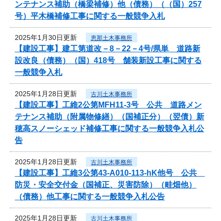
ンテナンス補助（橋梁補修）他（債務）（（国）257
号）平木橋補修工事に関する一般競争入札
2025年1月30日更新
恵那土木事務所
【建設工事】建工第道改－8－22－4号/県単 道路新
設改良（債務）（国）418号 舗装新設工事に関する
一般競争入札
2025年1月28日更新
古川土木事務所
【建設工事】工維2公第MFH11-3号 公共 道路メン
テナンス補助（附属物修繕）（国補正分）（翌債）新
穂高スノーシェッド補修工事に関する一般競争入札公
告
2025年1月28日更新
古川土木事務所
【建設工事】工維3公第43-A010-113-hK他号 公共
防災・安全交付金（国補正、災害防除）（畦畑他）
（債務）他工事に関する一般競争入札公告
2025年1月28日更新
古川土木事務所