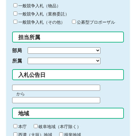
ー
一般競争入札（物品）
ワ
一般競争入札（業務委託）
ー
ド
一般競争入札（その他）
公募型プロポーザル
を
入
担当所属
力
部局
所属
入札公告日
期
から
間
期
の
間
始
地域
の
ま
終
り
わ
本庁
岐阜地域（本庁除く）
り
西濃（大垣）地域
揖斐地域