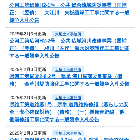
公河工第総流H2-1号 公共 総合流域防災事業（国補
正）（翌債） 大江川 矢板護岸工工事に関する一般
競争入札公告
2025年2月3日更新
大垣土木事務所
公河工第広河H2-2号 公共 広域河川改修事業（国補
正）（翌債） 相川（左岸）漏水対策護岸工工事に関
する一般競争入札公告
2025年2月3日更新
大垣土木事務所
県河工第局改2-8-2号 県単 河川局部改良事業（債
務） 金草川堤防強化工事に関する一般競争入札公告
2025年2月3日更新
大垣土木事務所
県維工第道維暮1号 県単 道路維持修繕（暮らしの安
全・安心確保対策）（債務）（一）栗原青野線 他
側溝修繕工事に関する一般競争入札公告
2025年2月3日更新
大垣土木事務所