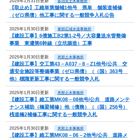
2025年1月31日更新
多治見土木事務所
【取止め】工維単第舗補1他号 県単 舗装道補修
（ゼロ県債）他工事に関する一般競争入札公告
2025年1月30日更新
東部広域水道事務所
【建設工事】6債施工B2第1-2号／大容量送水管整備
事業 東濃第6幹線（立坑築造）工事
2025年1月30日更新
恵那土木事務所
【建設工事】交工第43－A037－8－Z1他号/公共 交
通安全施設等整備事業（ゼロ県債）（（国）363号
他）標識更新工事に関する一般競争入札
2025年1月30日更新
恵那土木事務所
【建設工事】維工第MK08－08他号/公共 道路メンテ
ナンス補助（橋梁補修）他（債務）（（国）256号）
桟道橋2補修工事に関する一般競争入札
2025年1月30日更新
恵那土木事務所
【建設工事】維工第MK08－06－2他号/公共 道路メ