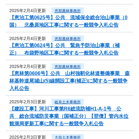
2025年2月4日更新
恵那農林事務所
【恵治工第0625号】公共 流域保全総合治山事業（0
国） 北桑原地区工事に関する一般競争入札公告
2025年2月4日更新
恵那農林事務所
【恵治工第0624号】公共 緊急予防治山事業（補
正） 布袋野地区工事に関する一般競争入札公告
2025年2月4日更新
恵那農林事務所
【恵林第0606号】公共 山村強靭化林道整備事業 森
林基幹道尾城山(5)線開設工事(補正)に関する一般競争
入札公告
2025年2月3日更新
岐阜土木事務所
【建設工事】河川工事第R6総流防補H1-A-1号 公
共 総合流域防災事業（国補正分）【翌債】管内水位
観測局更新工事に関する一般競争入札公告
2025年2月3日更新
大垣土木事務所