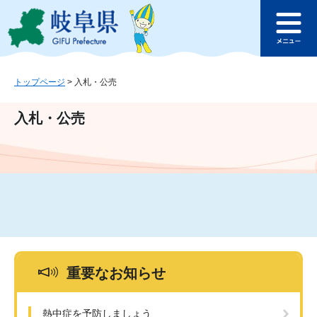
ペ
メ
このページの本文へ
ー
ニ
メ
ジ
ュ
ニ
の
ー
ュ
先
を
ー
頭
飛
トップページ
>
入札・公売
で
ば
す
し
入札・公売
。
て
本
文
へ
重要なお知らせ
熱中症を予防しましょう