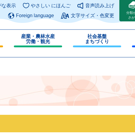
このページの本文へ
がな表示
やさしい にほんご
音声読み上げ
分類
Foreign language
文字サイズ・色変更
さが
産業・農林水産
社会基盤
労働・観光
まちづくり
閉
閉
じ
じ
る
る