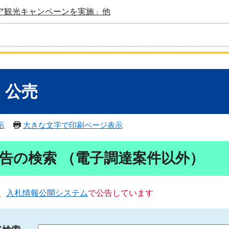
ア観光キャンペーンを実施」他
・公売
示
大きな文字で印刷ページ表示
告の検索 （電子調達案件以外）
、
入札情報公開システム
で公告しています