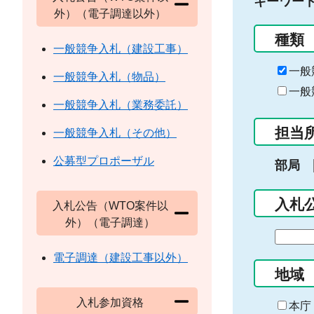
キーワー
外）（電子調達以外）
種類
一般競争入札（建設工事）
一般
一般競争入札（物品）
一般
一般競争入札（業務委託）
担当
一般競争入札（その他）
公募型プロポーザル
部局
入札
入札公告（WTO案件以
外）（電子調達）
期
間
電子調達（建設工事以外）
の
地域
始
入札参加資格
ま
本庁