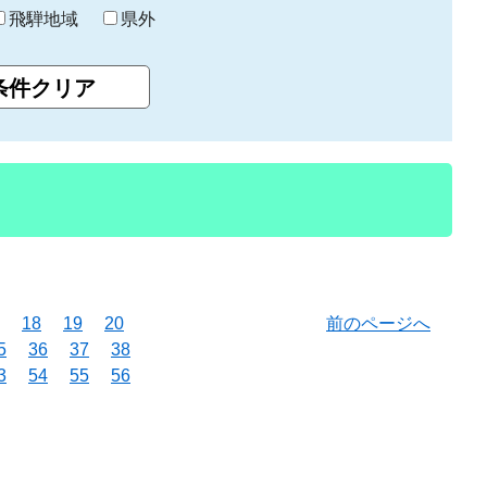
飛騨地域
県外
18
19
20
前のページへ
5
36
37
38
3
54
55
56