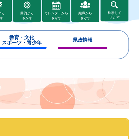
検索して
から
目的から
カレンダーから
組織から
さがす
す
さがす
さがす
さがす
教育・文化
県政情報
スポーツ・青少年
閉
閉
じ
じ
る
る