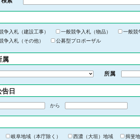
ド検索
検
索
す
る
キ
競争入札（建設工事）
一般競争入札（物品）
一般競
ー
競争入札（その他）
公募型プロポーザル
ワ
ー
所属
ド
を
所属
入
力
公告日
から
期
間
の
終
わ
岐阜地域（本庁除く）
西濃（大垣）地域
揖斐