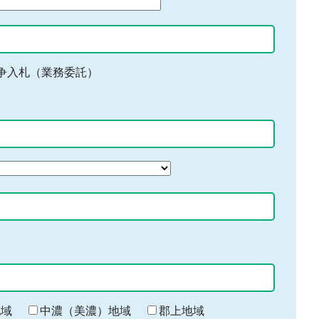
争入札（業務委託）
地域
中濃（美濃）地域
郡上地域