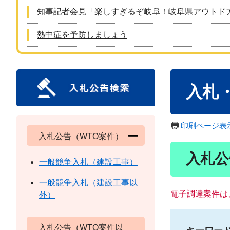
知事記者会見「楽しすぎるぞ岐阜！岐阜県アウトド
熱中症を予防しましょう
本
入札
文
印刷ページ表
入札公告（WTO案件）
入札公
一般競争入札（建設工事）
一般競争入札（建設工事以
電子調達案件は
外）
入札公告（WTO案件以