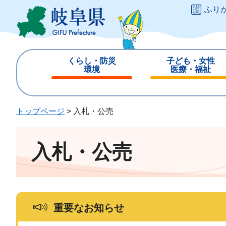
ペ
メ
ふり
ー
ニ
ジ
ュ
の
ー
先
を
くらし・防災
子ども・女性
頭
飛
環境
医療・福祉
で
ば
閉
閉
す
し
じ
じ
。
て
る
る
トップページ
>
入札・公売
本
文
へ
入札・公売
重要なお知らせ