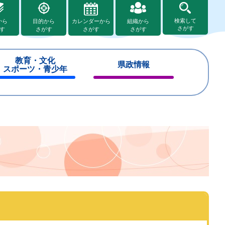
検索して
から
目的から
カレンダーから
組織から
さがす
す
さがす
さがす
さがす
教育・文化
県政情報
スポーツ・青少年
閉
閉
じ
じ
る
る