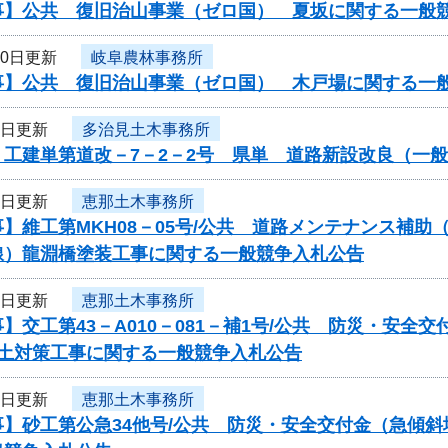
事】公共 復旧治山事業（ゼロ国） 夏坂に関する一般
10日更新
岐阜農林事務所
事】公共 復旧治山事業（ゼロ国） 木戸場に関する一
6日更新
多治見土木事務所
】工建単第道改－7－2－2号 県単 道路新設改良（一
6日更新
恵那土木事務所
】維工第MKH08－05号/公共 道路メンテナンス補
線）龍淵橋塗装工事に関する一般競争入札公告
6日更新
恵那土木事務所
】交工第43－A010－081－補1号/公共 防災・安全
盛土対策工事に関する一般競争入札公告
6日更新
恵那土木事務所
事】砂工第公急34他号/公共 防災・安全交付金（急傾