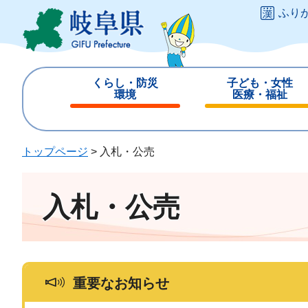
ペ
メ
ふり
ー
ニ
ジ
ュ
の
ー
先
を
くらし・防災
子ども・女性
頭
飛
環境
医療・福祉
で
ば
閉
閉
す
し
じ
じ
。
て
る
る
トップページ
>
入札・公売
本
文
へ
入札・公売
重要なお知らせ