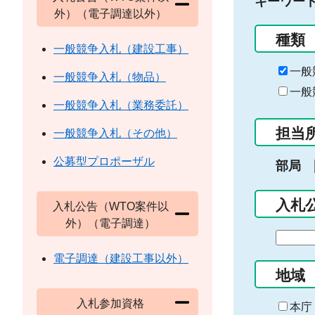
キーワー
外）（電子調達以外）
種類
一般競争入札（建設工事）
一般
一般競争入札（物品）
一般
一般競争入札（業務委託）
担当
一般競争入札（その他）
公募型プロポーザル
部局
入札
入札公告（WTO案件以
外）（電子調達）
期
間
電子調達（建設工事以外）
の
地域
始
入札参加資格
ま
本庁