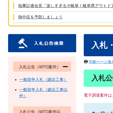
知事記者会見「楽しすぎるぞ岐阜！岐阜県アウトド
熱中症を予防しましょう
本
入札
文
印刷ページ表
入札公告（WTO案件）
入札公
一般競争入札（建設工事）
一般競争入札（建設工事以
電子調達案件は
外）
入札公告（WTO案件以