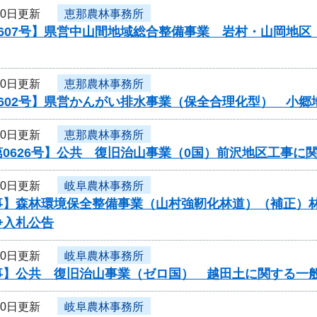
10日更新
恵那農林事務所
0607号】県営中山間地域総合整備事業 岩村・山岡地
10日更新
恵那農林事務所
0602号】県営かんがい排水事業（保全合理化型） 小郷
10日更新
恵那農林事務所
0626号】公共 復旧治山事業（0国）前沢地区工事に
10日更新
岐阜農林事務所
事】森林環境保全整備事業（山村強靭化林道）（補正）
争入札公告
10日更新
岐阜農林事務所
事】公共 復旧治山事業（ゼロ国） 越田土に関する一
10日更新
岐阜農林事務所