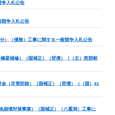
競争入札公告
般競争入札公告
般分）（債務）工事に関する一般競争入札公告
助（橋梁補修）（国補正）（翌債）（（主）恵那蛭
交付金（災害防除）（国補正）（翌債）（（国）41
斜地崩壊対策事業）（国補正）（八重洞）工事に