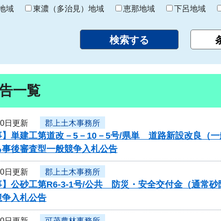
り
地域
東濃（多治見）地域
恵那地域
下呂地域
告一覧
10日更新
郡上土木事務所
】単建工第道改－5－10－5号/県単 道路新設改良（
る事後審査型一般競争入札公告
10日更新
郡上土木事務所
】公砂工第R6-3-1号/公共 防災・安全交付金（通
競争入札公告
10日更新
可茂農林事務所