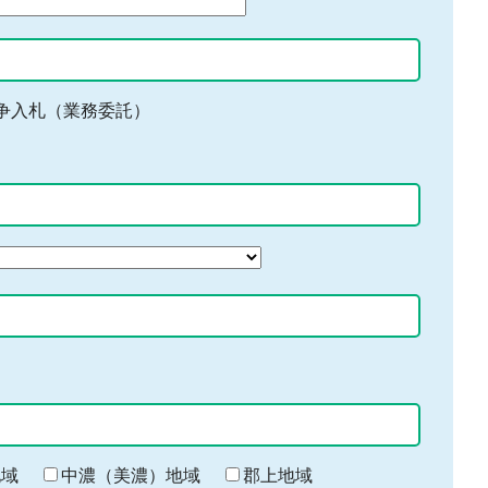
争入札（業務委託）
地域
中濃（美濃）地域
郡上地域