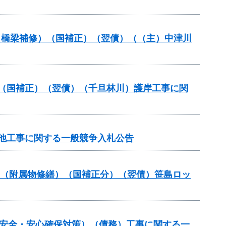
助（橋梁補修）（国補正）（翌債）（（主）中津川
業（国補正）（翌債）（千旦林川）護岸工事に関
）他工事に関する一般競争入札公告
補助（附属物修繕）（国補正分）（翌債）笹島ロッ
の安全・安心確保対策）（債務）工事に関する一