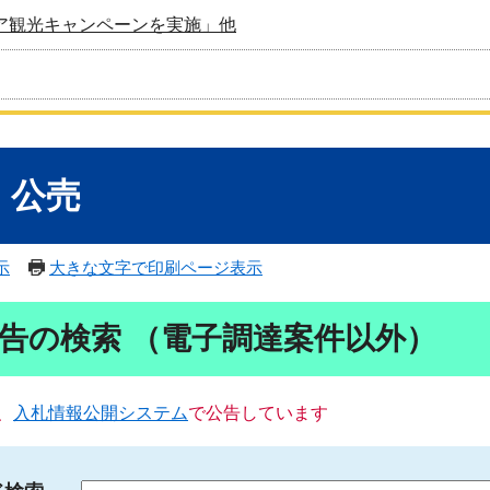
ア観光キャンペーンを実施」他
・公売
示
大きな文字で印刷ページ表示
告の検索 （電子調達案件以外）
、
入札情報公開システム
で公告しています