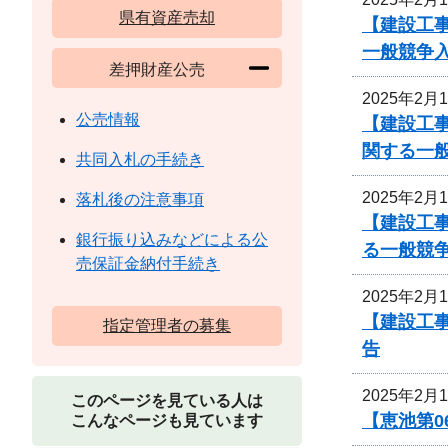
県有資産売却
【建設工事
一般競争
差押財産公売
2025年2月
公売情報
【建設工
関する一
共同入札の手続き
2025年2月
落札後の注意事項
【建設工
銀行振り込みなどによる公
る一般競
売保証金納付手続き
2025年2月
【建設工
指定管理者の募集
告
2025年2月
このページを見ている人は
【恵池第0
こんなページも見ています