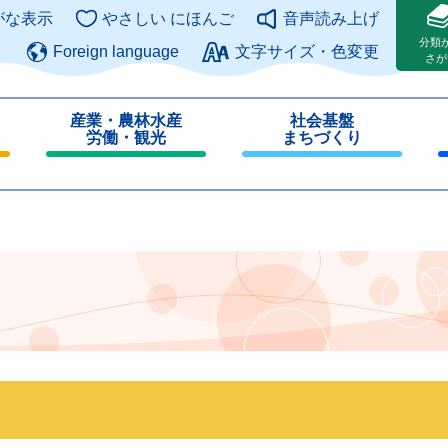
このページの本文へ
がな表示
やさしい にほんご
音声読み上げ
分類
Foreign language
文字サイズ・色変更
さが
産業・農林水産
社会基盤
労働・観光
まちづくり
閉
閉
じ
じ
る
る