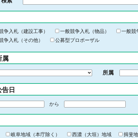
ド検索
検
索
す
る
キ
競争入札（建設工事）
一般競争入札（物品）
一般競
ー
競争入札（その他）
公募型プロポーザル
ワ
ー
所属
ド
を
所属
入
力
公告日
から
期
間
の
終
わ
岐阜地域（本庁除く）
西濃（大垣）地域
揖斐