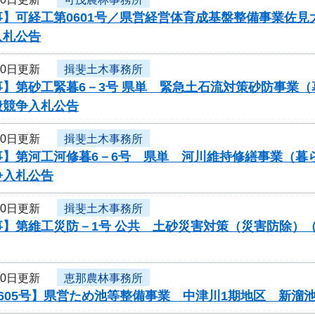
】可経工第0601号／県営経営体育成基盤整備事業佐見
入札公告
10日更新
揖斐土木事務所
事】第砂工緊暮6－3号 県単 緊急土石流対策砂防事業
般競争入札公告
10日更新
揖斐土木事務所
事】第河工河修暮6－6号 県単 河川維持修繕事業（暮
争入札公告
10日更新
揖斐土木事務所
事】第維工災防－1号 公共 土砂災害対策（災害防除）
10日更新
恵那農林事務所
605号】県営ため池等整備事業 中津川1期地区 新溜