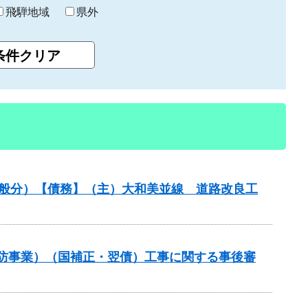
飛騨地域
県外
一般分）【債務】（主）大和美並線 道路改良工
常砂防事業）（国補正・翌債）工事に関する事後審