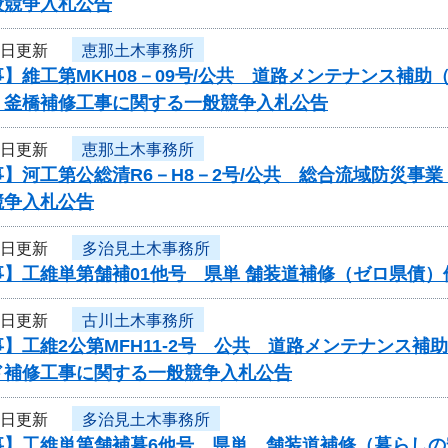
般競争入札公告
6日更新
恵那土木事務所
】維工第MKH08－09号/公共 道路メンテナンス補
）釜橋補修工事に関する一般競争入札公告
6日更新
恵那土木事務所
】河工第公総清R6－H8－2号/公共 総合流域防災事
競争入札公告
5日更新
多治見土木事務所
事】工維単第舗補01他号 県単 舗装道補修（ゼロ県債
4日更新
古川土木事務所
】工維2公第MFH11-2号 公共 道路メンテナンス
ド補修工事に関する一般競争入札公告
4日更新
多治見土木事務所
事】工維単第舗補暮6他号 県単 舗装道補修（暮らし