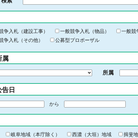
ド検索
検
索
す
る
キ
競争入札（建設工事）
一般競争入札（物品）
一般競
ー
競争入札（その他）
公募型プロポーザル
ワ
ー
所属
ド
を
所属
入
力
公告日
から
期
間
の
終
わ
岐阜地域（本庁除く）
西濃（大垣）地域
揖斐