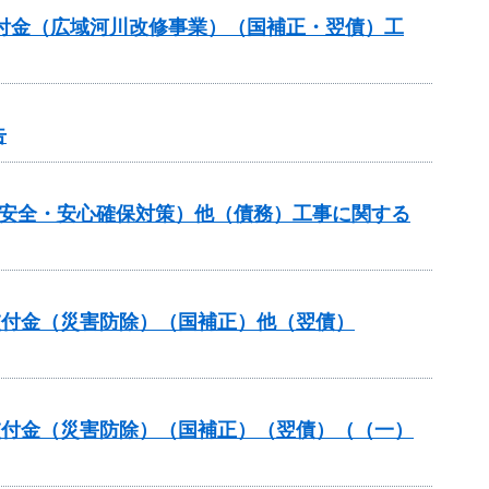
交付金（広域河川改修事業）（国補正・翌債）工
告
の安全・安心確保対策）他（債務）工事に関する
安全交付金（災害防除）（国補正）他（翌債）
安全交付金（災害防除）（国補正）（翌債）（（一）