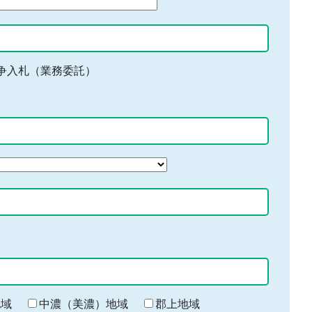
争入札（業務委託）
地域
中濃（美濃）地域
郡上地域