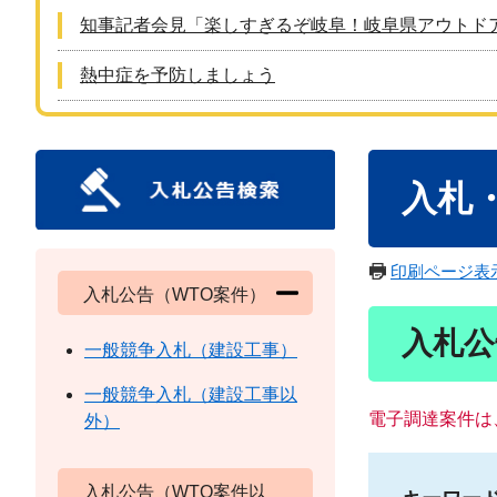
知事記者会見「楽しすぎるぞ岐阜！岐阜県アウトド
熱中症を予防しましょう
本
入札
文
印刷ページ表
入札公告（WTO案件）
入札公
一般競争入札（建設工事）
一般競争入札（建設工事以
電子調達案件は
外）
入札公告（WTO案件以