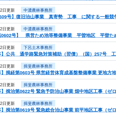
12日更新
中濃農林事務所
609号】復旧治山事業 真寄勢 工事 に関する一般競
12日更新
中濃農林事務所
第0602号】 県営ため池等整備事業 平曽地区 平曽
12日更新
下呂土木事務所
事】公共 通学路緊急対策補助（翌債）（国）257号 
12日更新
揖斐農林事務所
】揖経第0603号 県営経営体育成基盤整備事業 更地方
12日更新
揖斐農林事務所
】揖治第0622号 緊急予防治山事業 畑中地区工事（
12日更新
揖斐農林事務所
】揖治第0619号 緊急総合治山事業 前平地区工事（