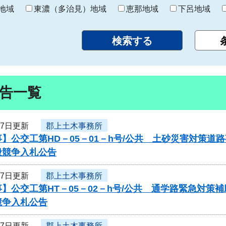
り
地域
東濃（多治見）地域
恵那地域
下呂地域
告一覧
17日更新
郡上土木事務所
】公交工第HD－05－01－h号/公共 土砂災害対策
般競争入札公告
17日更新
郡上土木事務所
】公交工第HT－05－02－h号/公共 通学路緊急対
競争入札公告
17日更新
郡上土木事務所