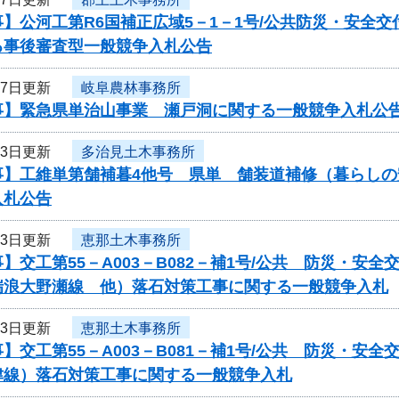
】公河工第R6国補正広域5－1－1号/公共防災・安全
る事後審査型一般競争入札公告
17日更新
岐阜農林事務所
事】緊急県単治山事業 瀬戸洞に関する一般競争入札公
13日更新
多治見土木事務所
事】工維単第舗補暮4他号 県単 舗装道補修（暮らし
入札公告
13日更新
恵那土木事務所
】交工第55－A003－B082－補1号/公共 防災・
瑞浪大野瀬線 他）落石対策工事に関する一般競争入札
13日更新
恵那土木事務所
】交工第55－A003－B081－補1号/公共 防災・
津線）落石対策工事に関する一般競争入札