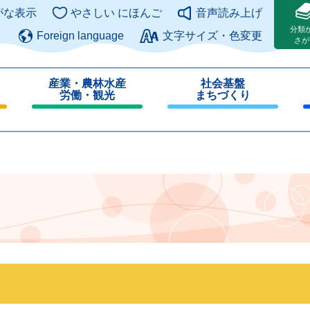
このページの本文へ
がな表示
やさしい にほんご
音声読み上げ
分類
Foreign language
文字サイズ・色変更
さが
産業・農林水産
社会基盤
労働・観光
まちづくり
閉
閉
じ
じ
る
る