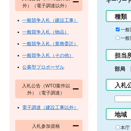
キーワー
外）（電子調達以外）
種類
一般競争入札（建設工事）
一般
一般競争入札（物品）
一般
一般競争入札（業務委託）
担当
一般競争入札（その他）
公募型プロポーザル
部局
入札
入札公告（WTO案件以
外）（電子調達）
期
間
電子調達（建設工事以外）
の
地域
始
入札参加資格
ま
本庁