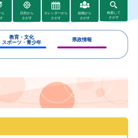
検索して
から
目的から
カレンダーから
組織から
さがす
す
さがす
さがす
さがす
教育・文化
県政情報
スポーツ・青少年
閉
閉
じ
じ
る
る