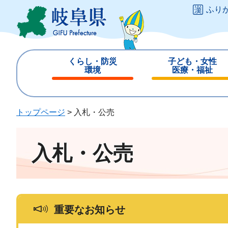
ペ
メ
ふり
ー
ニ
ジ
ュ
の
ー
先
を
くらし・防災
子ども・女性
頭
飛
環境
医療・福祉
で
ば
閉
閉
す
し
じ
じ
。
て
る
る
トップページ
>
入札・公売
本
文
へ
入札・公売
重要なお知らせ