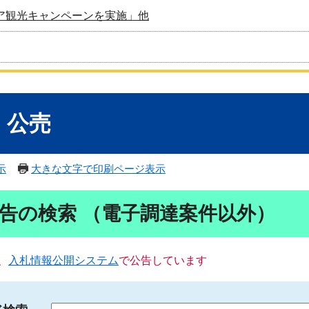
ア観光キャンペーンを実施」他
・公売
示
大きな文字で印刷ページ表示
告の検索 （電子調達案件以外）
、
入札情報公開システム
で公告しています