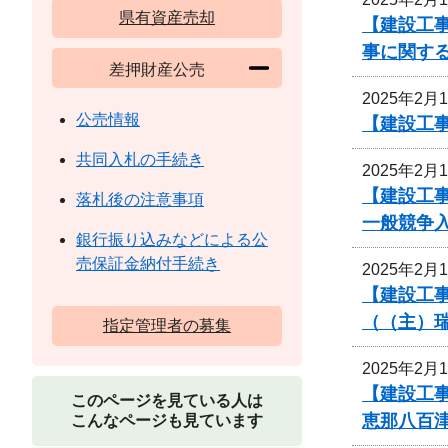
県有資産売却
【建設工事
事に関す
差押財産公売
2025年2月
公売情報
【建設工
共同入札の手続き
2025年2月
【建設工
落札後の注意事項
一般競争
銀行振り込みなどによる公
売保証金納付手続き
2025年2月
【建設工事
（（主）
指定管理者の募集
2025年2月
【建設工事
このページを見ている人は
恵那八百
こんなページも見ています