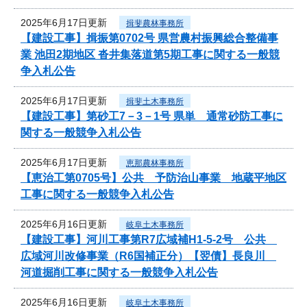
2025年6月17日更新
揖斐農林事務所
【建設工事】揖振第0702号 県営農村振興総合整備事
業 池田2期地区 沓井集落道第5期工事に関する一般競
争入札公告
2025年6月17日更新
揖斐土木事務所
【建設工事】第砂工7－3－1号 県単 通常砂防工事に
関する一般競争入札公告
2025年6月17日更新
恵那農林事務所
【恵治工第0705号】公共 予防治山事業 地蔵平地区
工事に関する一般競争入札公告
2025年6月16日更新
岐阜土木事務所
【建設工事】河川工事第R7広域補H1-5-2号 公共
広域河川改修事業（R6国補正分）【翌債】長良川
河道掘削工事に関する一般競争入札公告
2025年6月16日更新
岐阜土木事務所