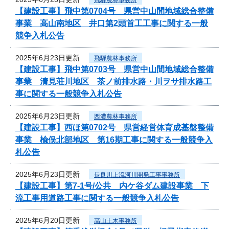
【建設工事】飛中第0704号 県営中山間地域総合整備
事業 高山南地区 井口第2頭首工工事に関する一般
競争入札公告
2025年6月23日更新
飛騨農林事務所
【建設工事】飛中第0703号 県営中山間地域総合整備
事業 清見荘川地区 茶ノ前排水路・川ヲサ排水路工
事に関する一般競争入札公告
2025年6月23日更新
西濃農林事務所
【建設工事】西ほ第0702号 県営経営体育成基盤整備
事業 楡俣北部地区 第16期工事に関する一般競争入
札公告
2025年6月23日更新
長良川上流河川開発工事事務所
【建設工事】第7-1号/公共 内ケ谷ダム建設事業 下
流工事用道路工事に関する一般競争入札公告
2025年6月20日更新
高山土木事務所