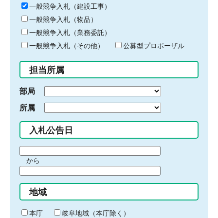
キ
一般競争入札（建設工事）
ー
一般競争入札（物品）
ワ
一般競争入札（業務委託）
ー
ド
一般競争入札（その他）
公募型プロポーザル
を
入
担当所属
力
部局
所属
入札公告日
期
から
間
期
の
間
始
地域
の
ま
終
り
わ
本庁
岐阜地域（本庁除く）