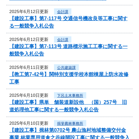
2025年6月12日更新
会計課
【建設工事】第7-117号 交通信号機改良等工事に関す
る一般競争入札公告
2025年6月12日更新
会計課
【建設工事】第7-113号 道路標示施工工事に関する一
般競争入札公告
2025年6月11日更新
公共建築課
【教工第7-42号】関特別支援学校本館棟屋上防水改修
工事
2025年6月10日更新
下呂土木事務所
【建設工事】県単 舗装道新設他 （国）257号 旧
道処理他工事に関する一般競争入札公告
2025年6月10日更新
揖斐農林事務所
【建設工事】揖林第0702号 農山漁村地域整備交付金
事業 林業専用道倉之谷線開設工事に関する一般競争入