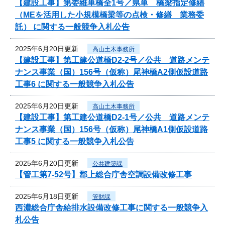
【建設工事】第委維単橋全1号／県単 橋梁指定修繕
（MEを活用した小規模橋梁等の点検・修繕 業務委
託） に関する一般競争入札公告
2025年6月20日更新
高山土木事務所
【建設工事】第工建公道橋D2-2号／公共 道路メンテ
ナンス事業（国）156号（仮称）尾神橋A2側仮設道路
工事6 に関する一般競争入札公告
2025年6月20日更新
高山土木事務所
【建設工事】第工建公道橋D2-1号／公共 道路メンテ
ナンス事業（国）156号（仮称）尾神橋A1側仮設道路
工事5 に関する一般競争入札公告
2025年6月20日更新
公共建築課
【管工第7-52号】郡上総合庁舎空調設備改修工事
2025年6月18日更新
管財課
西濃総合庁舎給排水設備改修工事に関する一般競争入
札公告