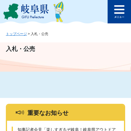
ペ
メ
このページの本文へ
ー
ニ
メ
ジ
ュ
ニ
の
ー
ュ
先
を
ー
頭
飛
トップページ
>
入札・公売
で
ば
す
し
入札・公売
。
て
本
文
へ
重要なお知らせ
知事記者会見「楽しすぎるぞ岐阜！岐阜県アウトドア