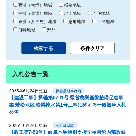
り
西濃（大垣）地域
揖斐地域
中濃（美濃）地域
郡上地域
可茂地域
東濃（多治見）地域
恵那地域
下呂地域
飛騨地域
県外
入札公告一覧
2025年6月24日更新
揖斐農林事務所
【建設工事】揖基第0701号 県営農業基盤整備促進事
業 若松地区 暗渠排水第1号工事に関する一般競争入札
公告
2025年6月24日更新
公共建築課
【教工第7-56号】岐阜本巣特別支援学校南館内部改修