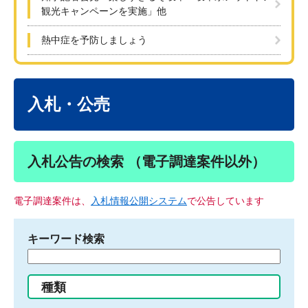
観光キャンペーンを実施」他
熱中症を予防しましょう
本
文
入札・公売
入札公告の検索 （電子調達案件以外）
電子調達案件は、
入札情報公開システム
で公告しています
キーワード検索
検
索
す
種類
る