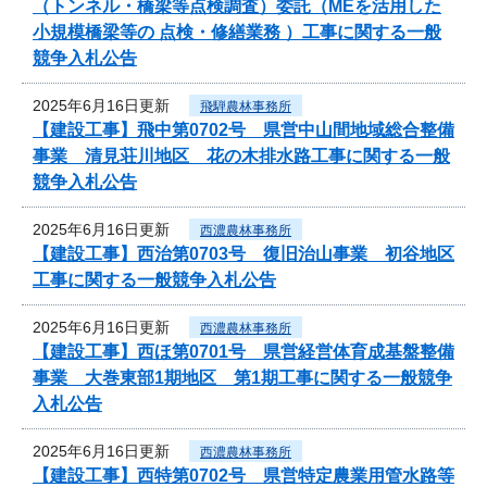
（トンネル・橋梁等点検調査）委託（MEを活用した
小規模橋梁等の 点検・修繕業務 ）工事に関する一般
競争入札公告
2025年6月16日更新
飛騨農林事務所
【建設工事】飛中第0702号 県営中山間地域総合整備
事業 清見荘川地区 花の木排水路工事に関する一般
競争入札公告
2025年6月16日更新
西濃農林事務所
【建設工事】西治第0703号 復旧治山事業 初谷地区
工事に関する一般競争入札公告
2025年6月16日更新
西濃農林事務所
【建設工事】西ほ第0701号 県営経営体育成基盤整備
事業 大巻東部1期地区 第1期工事に関する一般競争
入札公告
2025年6月16日更新
西濃農林事務所
【建設工事】西特第0702号 県営特定農業用管水路等