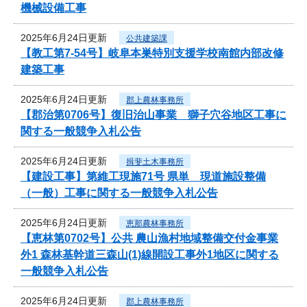
機械設備工事
2025年6月24日更新
公共建築課
【教工第7-54号】岐阜本巣特別支援学校南館内部改修
建築工事
2025年6月24日更新
郡上農林事務所
【郡治第0706号】復旧治山事業 獅子穴谷地区工事に
関する一般競争入札公告
2025年6月24日更新
揖斐土木事務所
【建設工事】第維工現施71号 県単 現道施設整備
（一般）工事に関する一般競争入札公告
2025年6月24日更新
恵那農林事務所
【恵林第0702号】公共 農山漁村地域整備交付金事業
外1 森林基幹道三森山(1)線開設工事外1地区に関する
一般競争入札公告
2025年6月24日更新
郡上農林事務所