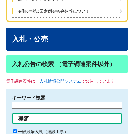
令和8年第3回定例会答弁速報について
本
文
入札・公売
入札公告の検索 （電子調達案件以外）
電子調達案件は、
入札情報公開システム
で公告しています
キーワード検索
検
索
す
種類
る
キ
一般競争入札（建設工事）