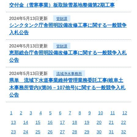
交付金（雪寒事業）板取除雪基地整備第2期工事
2024年5月13日更新
管財課
シンクタンク庁舎照明設備改修工事に関する一般競争
入札公告
2024年5月13日更新
管財課
恵那総合庁舎照明設備改修工事に関する一般競争入札
公告
2024年5月13日更新
流域浄水事務所
県単 流域下水道事業維持管理業務委託工事(岐阜土
木事務所管内)(第06－107他号)に関する一般競争入札
公告
1
2
3
4
5
6
7
8
9
10
11
12
13
14
15
16
17
18
19
20
21
22
23
24
25
26
27
28
29
30
31
32