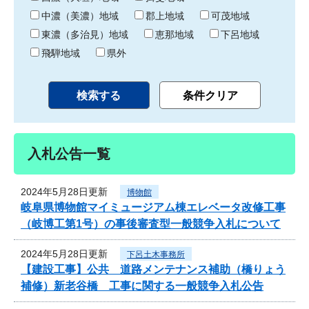
中濃（美濃）地域
郡上地域
可茂地域
東濃（多治見）地域
恵那地域
下呂地域
飛騨地域
県外
入札公告一覧
2024年5月28日更新
博物館
岐阜県博物館マイミュージアム棟エレベータ改修工事
（岐博工第1号）の事後審査型一般競争入札について
2024年5月28日更新
下呂土木事務所
【建設工事】公共 道路メンテナンス補助（橋りょう
補修）新老谷橋 工事に関する一般競争入札公告