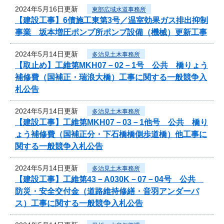
2024年5月16日更新
東部広域水道事務所
【建設工事】6債施工東第3号／温室効果ガス排出抑制
事業 坂本増圧ポンプ所ポンプ設備（機械）更新工事
2024年5月14日更新
多治見土木事務所
【取止め】工維第MKH07－02－1号 公共 橋りょう
補修費（国補正・瑞浪大橋）工事に関する一般競争入
札公告
2024年5月14日更新
多治見土木事務所
【建設工事】工維第MKH07－03－1他号 公共 橋り
ょう補修費（国補正分・下石橋橋側歩道橋）他工事に
関する一般競争入札公告
2024年5月14日更新
多治見土木事務所
【建設工事】工維第43－A030K－07－04号 公共
防災・安全交付金（道路維持修繕・音羽アンダーパ
ス）工事に関する一般競争入札公告