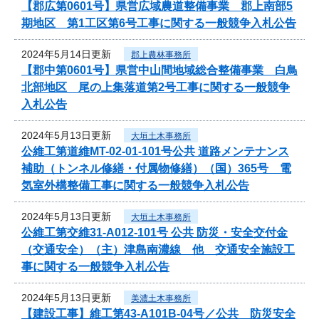
【郡広第0601号】県営広域農道整備事業 郡上南部5
期地区 第1工区第6号工事に関する一般競争入札公告
2024年5月14日更新
郡上農林事務所
【郡中第0601号】県営中山間地域総合整備事業 白鳥
北部地区 尾の上集落道第2号工事に関する一般競争
入札公告
2024年5月13日更新
大垣土木事務所
公維工第道維MT-02-01-101号公共 道路メンテナンス
補助（トンネル修繕・付属物修繕）（国）365号 電
気室外構整備工事に関する一般競争入札公告
2024年5月13日更新
大垣土木事務所
公維工第交維31-A012-101号 公共 防災・安全交付金
（交通安全）（主）津島南濃線 他 交通安全施設工
事に関する一般競争入札公告
2024年5月13日更新
美濃土木事務所
【建設工事】維工第43-A101B-04号／公共 防災安全