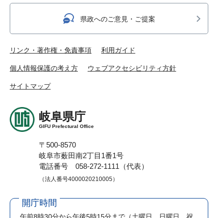
県政へのご意見・ご提案
リンク・著作権・免責事項
利用ガイド
個人情報保護の考え方
ウェブアクセシビリティ方針
サイトマップ
岐阜県庁
GIFU Prefectural Office
〒500-8570
岐阜市薮田南2丁目1番1号
電話番号 058-272-1111（代表）
（法人番号4000020210005）
開庁時間
午前8時30分から午後5時15分まで
（土曜日、日曜日、祝