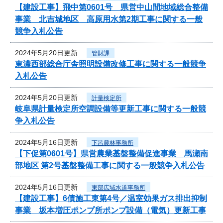
【建設工事】飛中第0601号 県営中山間地域総合整備
事業 北吉城地区 高原用水第2期工事に関する一般
競争入札公告
2024年5月20日更新
管財課
東濃西部総合庁舎照明設備改修工事に関する一般競争
入札公告
2024年5月20日更新
計量検定所
岐阜県計量検定所空調設備等更新工事に関する一般競
争入札公告
2024年5月16日更新
下呂農林事務所
【下促第0601号】県営農業基盤整備促進事業 馬瀬南
部地区 第2号基盤整備工事に関する一般競争入札公告
2024年5月16日更新
東部広域水道事務所
【建設工事】6債施工東第4号／温室効果ガス排出抑制
事業 坂本増圧ポンプ所ポンプ設備（電気）更新工事