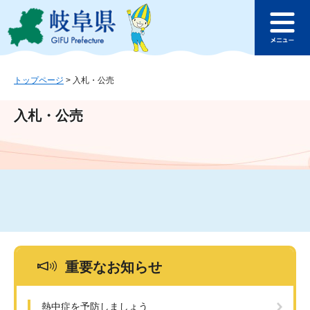
ペ
メ
このページの本文へ
ー
ニ
メ
ジ
ュ
ニ
の
ー
ュ
先
を
ー
頭
飛
トップページ
>
入札・公売
で
ば
す
し
入札・公売
。
て
本
文
へ
重要なお知らせ
熱中症を予防しましょう