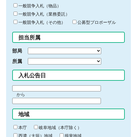
ー
一般競争入札（物品）
ワ
一般競争入札（業務委託）
ー
ド
一般競争入札（その他）
公募型プロポーザル
を
入
担当所属
力
部局
所属
入札公告日
期
から
間
期
の
間
始
地域
の
ま
終
り
わ
本庁
岐阜地域（本庁除く）
り
西濃（大垣）地域
揖斐地域