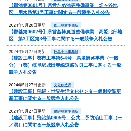
【郡池第0601号】県営ため池等整備事業 畑ヶ谷地
区 用水路第1号工事に関する一般競争入札公告
2024年5月28日更新
郡上農林事務所
【郡基第0602号】県営基幹農道整備事業 高鷲北部地
区 第3工区第3号工事に関する一般競争入札公告
2024年5月27日更新
岐阜土木事務所
【建設工事】都市工事第6-4号 県単街路事業（一般
分）（都）岐阜駅城田寺線道路改良工事に関する一般
競争入札公告
2024年5月27日更新
文化創造課
【建設工事】飛騨・世界生活文化センター個別空調更
新工事に関する一般競争入札公告
2024年5月27日更新
飛騨農林事務所
【建設工事】飛治第0605号 公共 予防治山工事（一
ノ洞）に関する一般競争入札公告