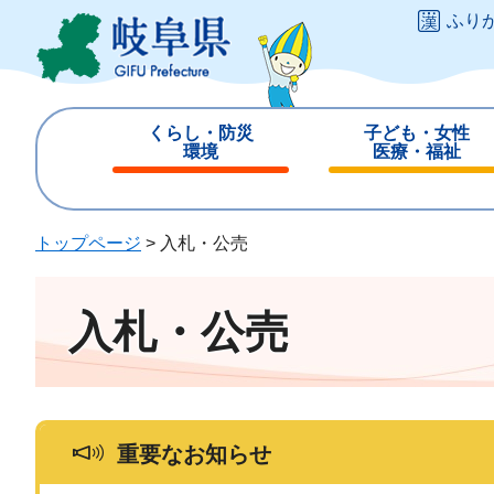
ペ
メ
ふり
ー
ニ
ジ
ュ
の
ー
先
を
くらし・防災
子ども・女性
頭
飛
環境
医療・福祉
で
ば
閉
閉
す
し
じ
じ
。
て
る
る
トップページ
>
入札・公売
本
文
へ
入札・公売
重要なお知らせ