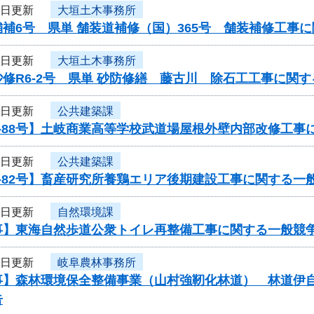
8日更新
大垣土木事務所
補6号 県単 舗装道補修（国）365号 舗装補修工事
8日更新
大垣土木事務所
修R6-2号 県単 砂防修繕 藤古川 除石工工事に関
8日更新
公共建築課
-88号】土岐商業高等学校武道場屋根外壁内部改修工事
8日更新
公共建築課
-82号】畜産研究所養鶏エリア後期建設工事に関する一
8日更新
自然環境課
事】東海自然歩道公衆トイレ再整備工事に関する一般競
8日更新
岐阜農林事務所
事】森林環境保全整備事業（山村強靭化林道） 林道伊
告