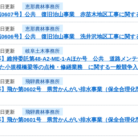
9日更新
恵那農林事務所
0607号】公共 復旧治山事業 赤苗木地区工事に関す
9日更新
恵那農林事務所
0606号】公共 復旧治山事業 洗井沢地区工事に関す
8日更新
岐阜土木事務所
】維持委託第48-A2-ME-1-Aほか号 公共 道路メ
した小規模橋梁等の点検・修繕業務 に関する一般競争
8日更新
飛騨農林事務所
事】飛か第0602号 県営かんがい排水事業（保全合理
8日更新
飛騨農林事務所
事】飛か第0601号 県営かんがい排水事業（保全合理