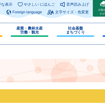
このページの本文へ
がな表示
やさしい にほんご
音声読み上げ
分類
Foreign language
文字サイズ・色変更
さが
産業・農林水産
社会基盤
労働・観光
まちづくり
閉
閉
じ
じ
る
る