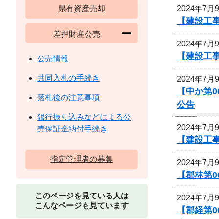
2024年7月
県有資産売却
【建設工
差押財産公売
2024年7月
【建設工
公売情報
共同入札の手続き
2024年7月
【中か第
落札後の注意事項
公告
銀行振り込みなどによる公
2024年7月
売保証金納付手続き
【建設工
指定管理者の募集
2024年7月
【郡林第0
このページを見ている人は
2024年7月
こんなページも見ています
【郡経第