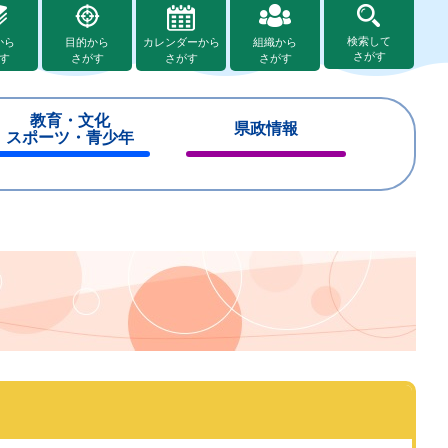
検索して
から
目的から
カレンダーから
組織から
さがす
す
さがす
さがす
さがす
教育・文化
県政情報
スポーツ・青少年
閉
閉
じ
じ
る
る