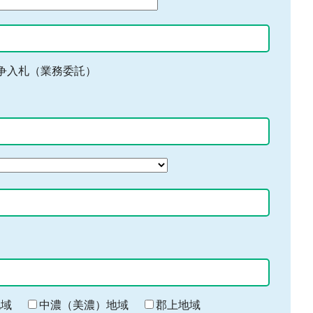
争入札（業務委託）
地域
中濃（美濃）地域
郡上地域