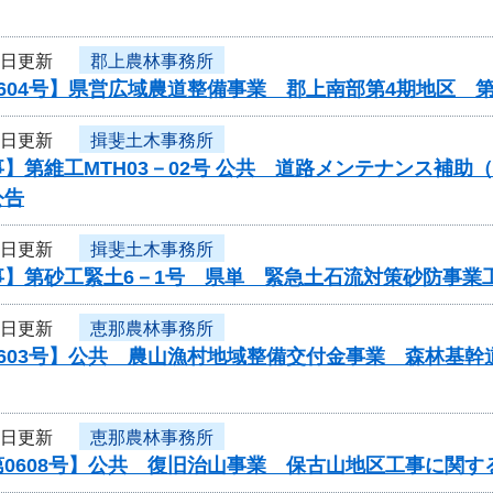
9日更新
郡上農林事務所
604号】県営広域農道整備事業 郡上南部第4期地区 
9日更新
揖斐土木事務所
】第維工MTH03－02号 公共 道路メンテナンス補
公告
9日更新
揖斐土木事務所
事】第砂工緊土6－1号 県単 緊急土石流対策砂防事業
9日更新
恵那農林事務所
0603号】公共 農山漁村地域整備交付金事業 森林基
9日更新
恵那農林事務所
0608号】公共 復旧治山事業 保古山地区工事に関す