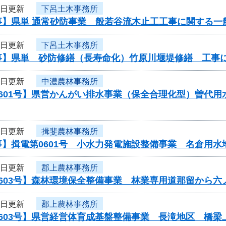
9日更新
下呂土木事務所
事】県単 通常砂防事業 般若谷流木止工工事に関する一
9日更新
下呂土木事務所
事】県単 砂防修繕（長寿命化）竹原川堰堤修繕 工事
9日更新
中濃農林事務所
0601号】県営かんがい排水事業（保全合理化型）曽代
9日更新
揖斐農林事務所
事】揖電第0601号 小水力発電施設整備事業 名倉用
9日更新
郡上農林事務所
603号】森林環境保全整備事業 林業専用道那留から六
9日更新
郡上農林事務所
0603号】県営経営体育成基盤整備事業 長滝地区 橋