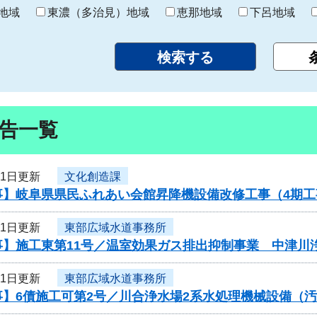
り
地域
東濃（多治見）地域
恵那地域
下呂地域
告一覧
11日更新
文化創造課
事】岐阜県県民ふれあい会館昇降機設備改修工事（4期
11日更新
東部広域水道事務所
事】施工東第11号／温室効果ガス排出抑制事業 中津川浄
11日更新
東部広域水道事務所
事】6債施工可第2号／川合浄水場2系水処理機械設備（