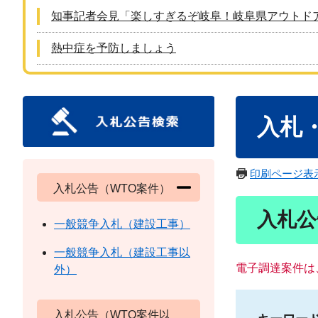
知事記者会見「楽しすぎるぞ岐阜！岐阜県アウトド
熱中症を予防しましょう
本
入札
文
印刷ページ表
入札公告（WTO案件）
入札公
一般競争入札（建設工事）
一般競争入札（建設工事以
電子調達案件は
外）
入札公告（WTO案件以