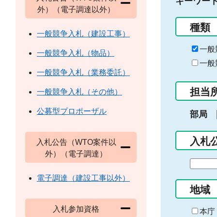
キーワー
外）（電子調達以外）
種類
一般競争入札（建設工事）
一般
一般競争入札（物品）
一般
一般競争入札（業務委託）
担当
一般競争入札（その他）
公募型プロポーザル
部局
入札
入札公告（WTO案件以
外）（電子調達）
期
間
電子調達（建設工事以外）
の
地域
始
入札参加資格
ま
本庁