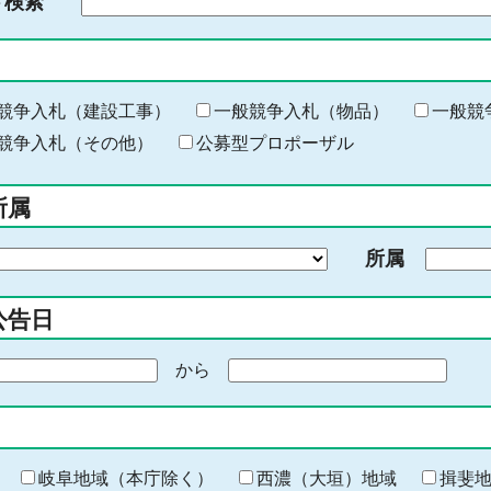
ド検索
検
索
す
る
キ
競争入札（建設工事）
一般競争入札（物品）
一般競
ー
競争入札（その他）
公募型プロポーザル
ワ
ー
所属
ド
を
所属
入
力
公告日
から
期
間
の
終
わ
岐阜地域（本庁除く）
西濃（大垣）地域
揖斐