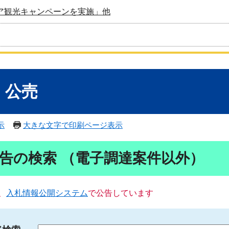
ア観光キャンペーンを実施」他
・公売
示
大きな文字で印刷ページ表示
告の検索 （電子調達案件以外）
、
入札情報公開システム
で公告しています