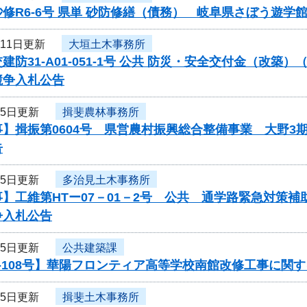
修R6-6号 県単 砂防修繕（債務） 岐阜県さぼう遊
月11日更新
大垣土木事務所
建防31-A01-051-1号 公共 防災・安全交付金（改
競争入札公告
月5日更新
揖斐農林事務所
】揖振第0604号 県営農村振興総合整備事業 大野3
告
月5日更新
多治見土木事務所
】工維第HTー07－01－2号 公共 通学路緊急対策
争入札公告
月5日更新
公共建築課
-108号】華陽フロンティア高等学校南館改修工事に関
月5日更新
揖斐土木事務所