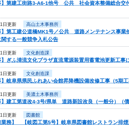
】第建工街路3-A6-1他号 公共 社会資本整備総合
月1日更新
高山土木事務所
事】第工建公道橋MK1号／公共 道路メンテナンス事業
に関する一般競争入札公告
月1日更新
文化創造課
事】ぎふ清流文化プラザ直流電源装置用蓄電池更新工事
月1日更新
文化創造課
事】岐阜県県民ふれあい会館昇降機設備改修工事（5期
月1日更新
美濃土木事務所
】建工第道改4-3号/県単 道路新設改良（一般分）（債
月1日更新
図書館
連業務】 【岐図工第5号】岐阜県図書館レストラン排