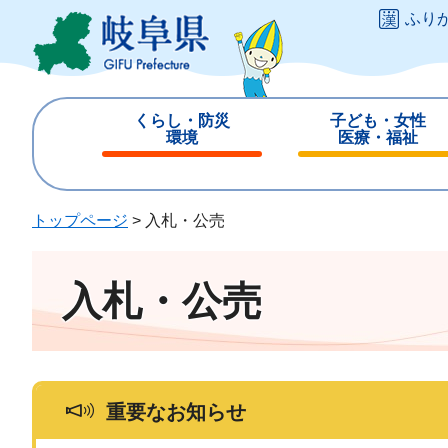
ペ
メ
ふり
ー
ニ
ジ
ュ
の
ー
先
を
くらし・防災
子ども・女性
頭
飛
環境
医療・福祉
で
ば
閉
閉
す
し
じ
じ
。
て
る
る
トップページ
>
入札・公売
本
文
へ
入札・公売
重要なお知らせ