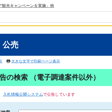
ア観光キャンペーンを実施」他
・公売
示
大きな文字で印刷ページ表示
告の検索 （電子調達案件以外）
、
入札情報公開システム
で公告しています