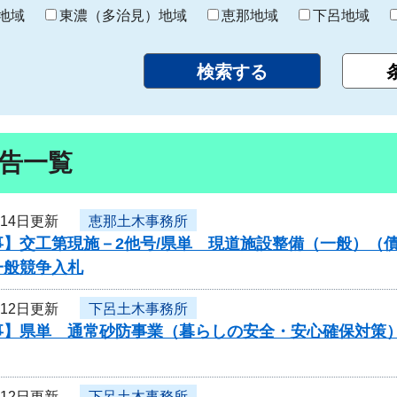
り
地域
東濃（多治見）地域
恵那地域
下呂地域
告一覧
月14日更新
恵那土木事務所
】交工第現施－2他号/県単 現道施設整備（一般）（債
一般競争入札
月12日更新
下呂土木事務所
事】県単 通常砂防事業（暮らしの安全・安心確保対策）
月12日更新
下呂土木事務所