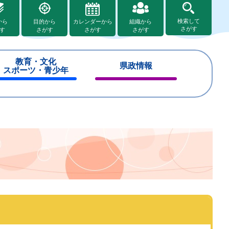
検索して
から
目的から
カレンダーから
組織から
さがす
す
さがす
さがす
さがす
教育・文化
県政情報
スポーツ・青少年
閉
閉
じ
じ
る
る