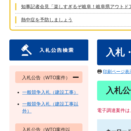
知事記者会見「楽しすぎるぞ岐阜！岐阜県アウトド
熱中症を予防しましょう
本
入札
文
印刷ページ表
入札公告（WTO案件）
入札公
一般競争入札（建設工事）
一般競争入札（建設工事以
電子調達案件は
外）
入札公告（WTO案件以