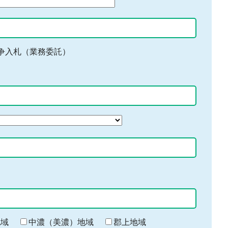
争入札（業務委託）
地域
中濃（美濃）地域
郡上地域