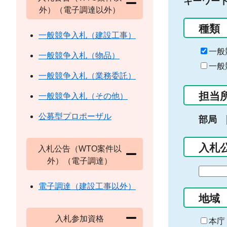
キーワー
外）（電子調達以外）
種類
一般競争入札（建設工事）
一般
一般競争入札（物品）
一般
一般競争入札（業務委託）
担当
一般競争入札（その他）
公募型プロポーザル
部局
入札
入札公告（WTO案件以
外）（電子調達）
期
間
電子調達（建設工事以外）
の
地域
始
入札参加資格
ま
本庁