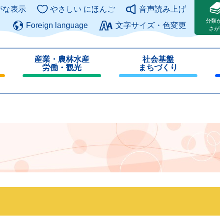
このページの本文へ
がな表示
やさしい にほんご
音声読み上げ
分類
Foreign language
文字サイズ・色変更
さが
産業・農林水産
社会基盤
労働・観光
まちづくり
閉
閉
じ
じ
る
る