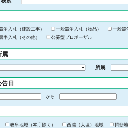
ド検索
検
索
す
る
キ
競争入札（建設工事）
一般競争入札（物品）
一般競
ー
競争入札（その他）
公募型プロポーザル
ワ
ー
所属
ド
を
所属
入
力
公告日
から
期
間
の
終
わ
岐阜地域（本庁除く）
西濃（大垣）地域
揖斐