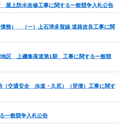
学館 屋上防水改修工事に関する一般競争入札公告
築）（債務） （一）上石津多賀線 道路改良工事に関
期地区 上磯集落道第1期 工事に関する一般競
補助（交通安全 歩道・久尻）（翌債）工事に関す
する一般競争入札公告