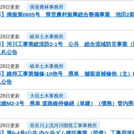
月29日更新
揖斐農林事務所
】揖振第0605号 県営農村振興総合整備事業 池田2
月28日更新
岐阜土木事務所
事】河川工事第総流防2-1号 公共 総合流域防災事業
入札公告
月28日更新
岐阜土木事務所
事】維持工事第舗修-10他号 県単 舗装道補修他（主
札公告
月28日更新
大垣土木事務所
維M2-3号 県単 道路維持修繕（単建）（債務）管内
月28日更新
長良川上流河川開発工事事務所
】第6-4号/公共 内ケ谷ダム建設事業（翌債） 工事用