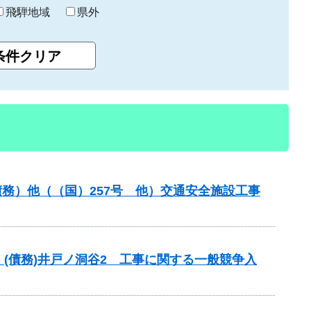
飛騨地域
県外
務）他（（国）257号 他）交通安全施設工事
(債務)井戸ノ洞谷2 工事に関する一般競争入