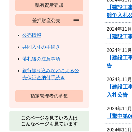
県有資産売却
【建設工
競争入札
差押財産公売
2024年11
公売情報
【建設工事
共同入札の手続き
2024年11
【建設工事
落札後の注意事項
告
銀行振り込みなどによる公
売保証金納付手続き
2024年11
【建設工事
入札公告
指定管理者の募集
2024年11
【郡中第
このページを見ている人は
こんなページも見ています
2024年11