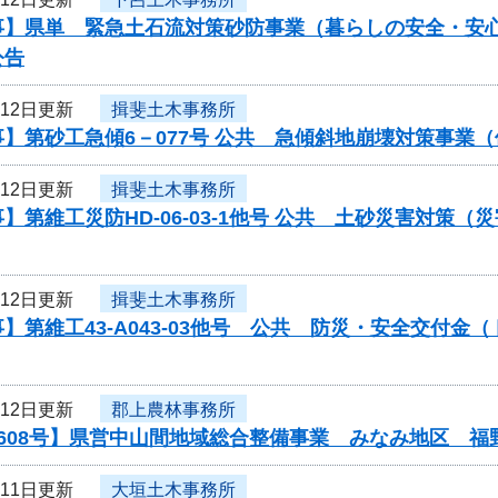
事】県単 緊急土石流対策砂防事業（暮らしの安全・安心
公告
月12日更新
揖斐土木事務所
】第砂工急傾6－077号 公共 急傾斜地崩壊対策事業
月12日更新
揖斐土木事務所
】第維工災防HD-06-03-1他号 公共 土砂災害対
月12日更新
揖斐土木事務所
】第維工43-A043-03他号 公共 防災・安全交付
月12日更新
郡上農林事務所
0608号】県営中山間地域総合整備事業 みなみ地区 福
月11日更新
大垣土木事務所