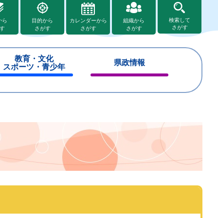
検索して
から
目的から
カレンダーから
組織から
さがす
す
さがす
さがす
さがす
教育・文化
県政情報
スポーツ・青少年
閉
閉
じ
じ
る
る