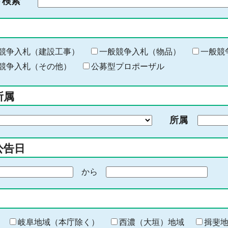
ド検索
検
索
す
る
キ
競争入札（建設工事）
一般競争入札（物品）
一般競
ー
競争入札（その他）
公募型プロポーザル
ワ
ー
所属
ド
を
所属
入
力
公告日
から
期
間
の
終
わ
岐阜地域（本庁除く）
西濃（大垣）地域
揖斐