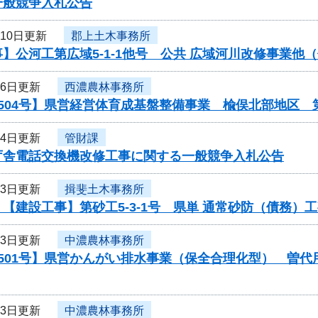
一般競争入札公告
月10日更新
郡上土木事務所
】公河工第広域5-1-1他号 公共 広域河川改修事業
月6日更新
西濃農林事務所
504号】県営経営体育成基盤整備事業 楡俣北部地区 
月4日更新
管財課
庁舎電話交換機改修工事に関する一般競争入札公告
月3日更新
揖斐土木事務所
【建設工事】第砂工5-3-1号 県単 通常砂防（債務）
月3日更新
中濃農林事務所
0501号】県営かんがい排水事業（保全合理化型） 曽
月3日更新
中濃農林事務所