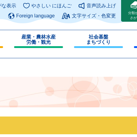
このページの本文へ
がな表示
やさしい にほんご
音声読み上げ
分類
Foreign language
文字サイズ・色変更
さが
産業・農林水産
社会基盤
労働・観光
まちづくり
閉
閉
じ
じ
る
る