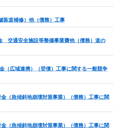
金（舗装道補修）他（債務）工事
交付金 交通安全施設等整備事業費他（債務）道の
交付金（広域連携）（翌債）工事に関する一般競争
交付金（急傾斜地崩壊対策事業）（債務）工事に関
交付金（急傾斜地崩壊対策事業）（債務）工事に関