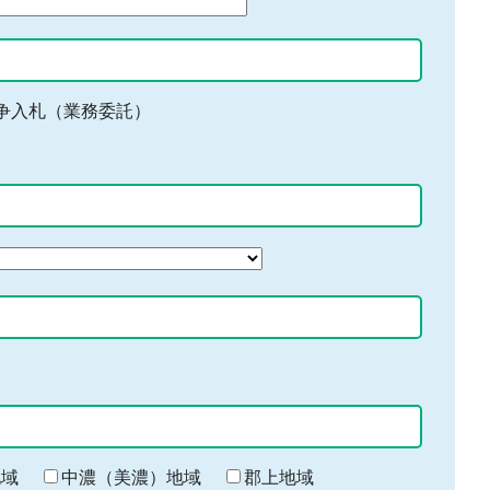
争入札（業務委託）
地域
中濃（美濃）地域
郡上地域