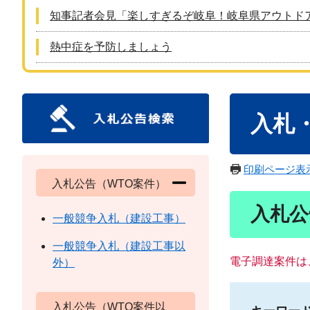
知事記者会見「楽しすぎるぞ岐阜！岐阜県アウトド
熱中症を予防しましょう
本
入札
文
印刷ページ表
入札公告（WTO案件）
入札公
一般競争入札（建設工事）
一般競争入札（建設工事以
電子調達案件は
外）
入札公告（WTO案件以