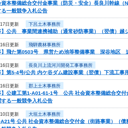
資本整備総合交付金事業（防災・安全）長良川幹線（N57-N
する一般競争入札公告
月17日更新
下呂土木事務所
事】公共 事業間連携補助（通常砂防事業）（翌債）越
月16日更新
飛騨農林事務所
事】飛た第0503号 県営ため池等整備事業 深谷地区
月16日更新
長良川上流河川開発工事事務所
】第5-4号/公共 内ケ谷ダム建設事業（翌債）下流工
月16日更新
郡上土木事務所
】公建工第1-A01-61-1号 公共 社会資本整備総合
関する一般競争入札公告
月10日更新
大垣土木事務所
-A21号 公共 社会資本整備総合交付金（街路事業）（