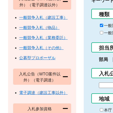
キーワー
外）（電子調達以外）
種類
一般競争入札（建設工事）
一般
一般競争入札（物品）
一般
一般競争入札（業務委託）
担当
一般競争入札（その他）
公募型プロポーザル
部局
入札
入札公告（WTO案件以
外）（電子調達）
期
間
電子調達（建設工事以外）
の
地域
始
入札参加資格
ま
本庁