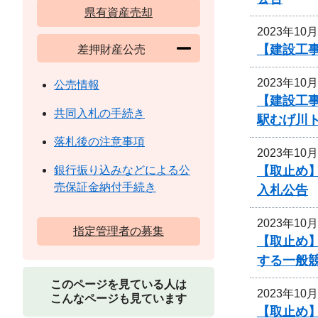
県有資産売却
2023年10
【建設工事
差押財産公売
2023年10
公売情報
【建設工事
共同入札の手続き
駅むげ川
落札後の注意事項
2023年10
【取止め】
銀行振り込みなどによる公
売保証金納付手続き
入札公告
2023年10
指定管理者の募集
【取止め】
する一般
このページを見ている人は
2023年10
こんなページも見ています
【取止め】