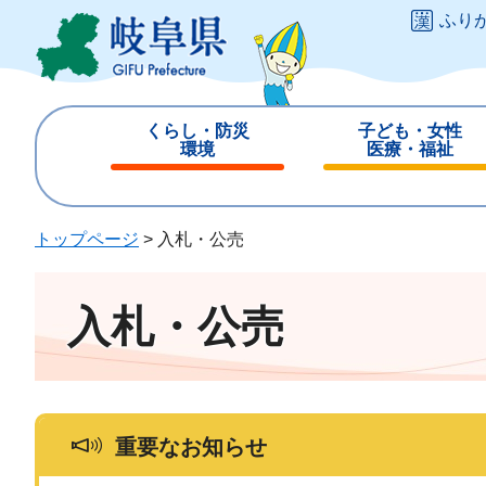
ペ
メ
ふり
ー
ニ
ジ
ュ
の
ー
先
を
くらし・防災
子ども・女性
頭
飛
環境
医療・福祉
で
ば
閉
閉
す
し
じ
じ
。
て
る
る
トップページ
>
入札・公売
本
文
へ
入札・公売
重要なお知らせ