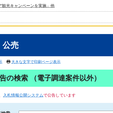
ア観光キャンペーンを実施」他
・公売
示
大きな文字で印刷ページ表示
告の検索 （電子調達案件以外）
、
入札情報公開システム
で公告しています