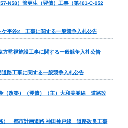
58）管更生（翌債）工事（第401-C-052
シケ平谷2 工事に関する一般競争入札公告
 遠方監視施設工事に関する一般競争入札公告
事用道路工事に関する一般競争入札公告
交付金（改築）（翌債）（主）大和美並線 道路改
債務） 都市計画道路 神田神戸線 道路改良工事