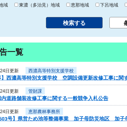
り
地域
東濃（多治見）地域
恵那地域
下呂地域
告一覧
月24日更新
西濃高等特別支援学校
事】西濃高等特別支援学校 空調設備更新改修工事に関
月24日更新
管財課
構内道路舗装改修工事に関する一般競争入札公告
月24日更新
恵那農林事務所
0503号】県営ため池等整備事業 加子母防災地区 加