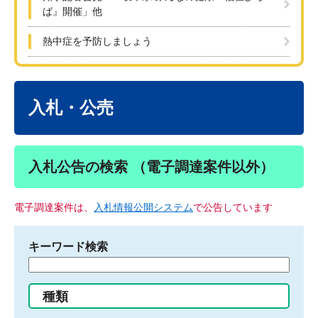
ば』開催」他
熱中症を予防しましょう
本
文
入札・公売
入札公告の検索 （電子調達案件以外）
電子調達案件は、
入札情報公開システム
で公告しています
キーワード検索
検
索
す
種類
る