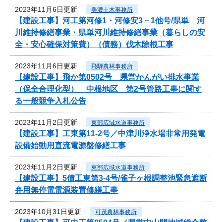
2023年11月6日更新
美濃土木事務所
【建設工事】河工第河修1・河修安3－1他号/県単 河
川維持修繕事業・県単河川維持修繕事業（暮らしの安
全・安心確保対策費）（債務）伐木除根工事
2023年11月6日更新
飛騨農林事務所
【建設工事】飛か第0502号 県営かんがい排水事業
（保全合理化型） 中根地区 第2号管路工事に関す
る一般競争入札公告
2023年11月2日更新
東部広域水道事務所
【建設工事】工東第11-2号／中津川浄水場非常用発電
設備始動用直流電源盤修繕工事
2023年11月2日更新
東部広域水道事務所
【建設工事】5債工東第3-4号/雀子ヶ根調整池緊急遮断
弁用無停電電源装置修繕工事
2023年10月31日更新
可茂農林事務所