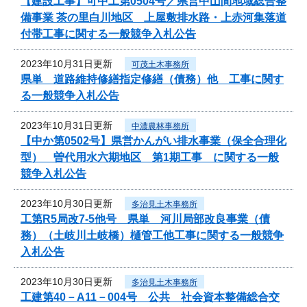
【建設工事】可中工第0504号／県営中山間地域総合整
備事業 茶の里白川地区 上屋敷排水路・上赤河集落道
付帯工事に関する一般競争入札公告
2023年10月31日更新
可茂土木事務所
県単 道路維持修繕指定修繕（債務）他 工事に関す
る一般競争入札公告
2023年10月31日更新
中濃農林事務所
【中か第0502号】県営かんがい排水事業（保全合理化
型） 曽代用水六期地区 第1期工事 に関する一般
競争入札公告
2023年10月30日更新
多治見土木事務所
工第R5局改7-5他号 県単 河川局部改良事業（債
務）（土岐川土岐橋）樋管工他工事に関する一般競争
入札公告
2023年10月30日更新
多治見土木事務所
工建第40－A11－004号 公共 社会資本整備総合交