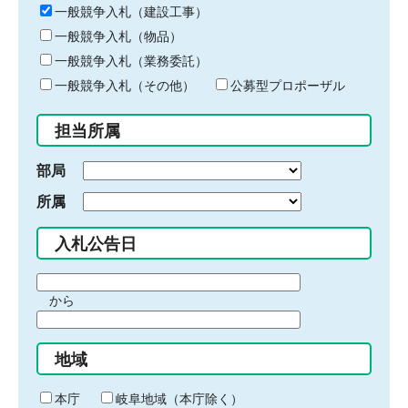
キ
一般競争入札（建設工事）
ー
一般競争入札（物品）
ワ
一般競争入札（業務委託）
ー
ド
一般競争入札（その他）
公募型プロポーザル
を
入
担当所属
力
部局
所属
入札公告日
期
から
間
期
の
間
始
地域
の
ま
終
り
わ
本庁
岐阜地域（本庁除く）