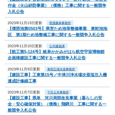
付金（火山砂防事業）（債務）工事に関する一般競争
入札公告
2023年11月13日更新
西濃農林事務所
【債西池第0503号】県営ため池等整備事業 東蛇池地
区 第1期ため池整備工事に関する一般競争入札公告
2023年11月10日更新
公共建築課
【航工第5-124号】岐阜かかみがはら航空宇宙博物館
企画棟建設工事に関する一般競争入札公告
2023年11月9日更新
東部広域水道事務所
【建設工事】工東第15号／中津川浄水場次亜塩注入機
連成計修繕工事
2023年11月7日更新
下呂土木事務所
【建設工事】県単 河川局部改良事業（暮らしの安
全・安心確保対策）（債務）飛騨川 工事に関する一
般競争入札公告