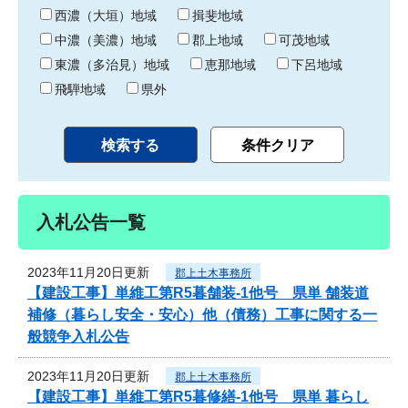
り
西濃（大垣）地域
揖斐地域
中濃（美濃）地域
郡上地域
可茂地域
東濃（多治見）地域
恵那地域
下呂地域
飛騨地域
県外
入札公告一覧
2023年11月20日更新
郡上土木事務所
【建設工事】単維工第R5暮舗装-1他号 県単 舗装道
補修（暮らし安全・安心）他（債務）工事に関する一
般競争入札公告
2023年11月20日更新
郡上土木事務所
【建設工事】単維工第R5暮修繕-1他号 県単 暮らし