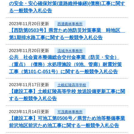
の安全・安心確保対策(道路維持修繕)(債務)工事に関す
る一般競争入札公告
2023年11月20日更新
西濃農林事務所
【西防第0503号】県営ため池防災対策事業 時地区
第1期排水路工事に関する一般競争入札公告
2023年11月20日更新
流域浄水事務所
公共 社会資本整備総合交付金事業（防災・安全）
（重点）（債務）水処理施設（9池、管廊）耐震対策
工事（第101-C-051号）に関する一般競争入札公告
2023年11月17日更新
土岐紅陵高等学校
【建設工事】土岐紅陵高等学校 放送設備更新工事に関
する一般競争入札公告
2023年11月14日更新
可茂農林事務所
【建設工事】可池工第0506号／県営ため池等整備事業
前沢地区前沢ため池工事に関する一般競争入札公告