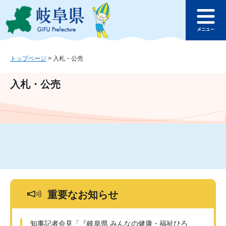
ペ
メ
このページの本文へ
ー
ニ
メ
ジ
ュ
ニ
の
ー
ュ
先
を
ー
頭
飛
トップページ
>
入札・公売
で
ば
す
し
入札・公売
。
て
本
文
へ
重要なお知らせ
知事記者会見「『岐阜県 みんなの健康・福祉ひろ