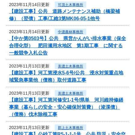
2023年11月14日更新
可茂土木事務所
【建設工事】公共 道路メンテナンス補助（橋梁補
修）（翌債）工事/工維3第MK06-05-1他号
2023年11月14日更新
中濃農林事務所
【中か第0503号】公共 県営かんがい排水事業（保全
合理化型） 肥田瀬用水地区 第1期工事 に関する
一般競争入札公告
2023年11月13日更新
美濃土木事務所
【建設工事】河工第浸水5-6号/公共 浸水対策重点地
域緊急事業他（債務）取付道路工事
2023年11月13日更新
美濃土木事務所
【建設工事】河工第河修安1-1号/県単 河川維持修繕
事業（暮らしの安全・安心確保対策費）（浚渫債）
（債務）伐木除根工事
2023年11月13日更新
郡上土木事務所
【建設工事】公砂工第R5-1-1-1号 公共 防災・安全交