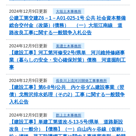
2024年12月9日更新
大垣土木事務所
公建工第交建Z6－1－A01-025-1号 公共 社会資本整備
総合交付金（改築）(債務） （一）大垣江南線 道
路改良工事に関する一般競争入札公告
2024年12月9日更新
美濃土木事務所
【建設工事】河工第河修安2号/県単 河川維持修繕事
業（暮らしの安全・安心確保対策）債務 河道掘削工
事
2024年12月9日更新
長良川上流河川開発工事事務所
【建設工事】第6-8号/公共 内ケ谷ダム建設事業（翌
債）戈熊沢排水処理（その2）工事 に関する一般競争
入札公告
2024年12月9日更新
郡上土木事務所
【建設工事】単建工第道改-5-13-5号/県単 道路新設
改良（一般分）【債務】（一）白山内ヶ谷線（仮称）