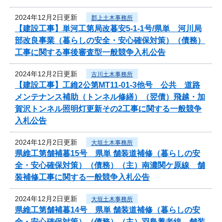
2024年12月2日更新
郡上土木事務所
【建設工事】単河工第局改暮安5-1-1号/県単 河川局
部改良事業（暮らしの安全・安心確保対策）（債務）
工事に関する事後審査型一般競争入札公告
2024年12月2日更新
古川土木事務所
【建設工事】工維2公第MT11-01-3他号 公共 道路
メンテナンス補助（トンネル修繕）（翌債）飛越・加
賀沢トンネル照明灯更新その2工事に関する一般競争
入札公告
2024年12月2日更新
大垣土木事務所
県維工第舗補暮15号 県単 舗装道補修（暮らしの安
全・安心確保対策）（債務）（主）南濃関ケ原線 舗
装補修工事に関する一般競争入札公告
2024年12月2日更新
大垣土木事務所
県維工第舗補暮14号 県単 舗装道補修（暮らしの安
全・安心確保対策）（債務）（主）羽島養老線 舗装