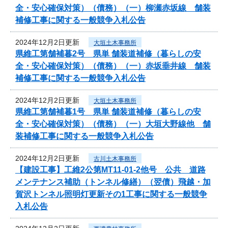
全・安心確保対策）（債務）（一）柳瀬赤坂線 舗装
補修工事に関する一般競争入札公告
2024年12月2日更新
大垣土木事務所
県維工第舗補暮2号 県単 舗装道補修（暮らしの安
全・安心確保対策）（債務）（一）赤坂垂井線 舗装
補修工事に関する一般競争入札公告
2024年12月2日更新
大垣土木事務所
県維工第舗補暮1号 県単 舗装道補修（暮らしの安
全・安心確保対策）（債務）（一）大垣大野線他 舗
装補修工事に関する一般競争入札公告
2024年12月2日更新
古川土木事務所
【建設工事】工維2公第MT11-01-2他号 公共 道路
メンテナンス補助（トンネル修繕）（翌債）飛越・加
賀沢トンネル照明灯更新その1工事に関する一般競争
入札公告