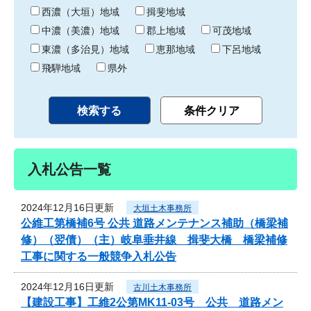
り
西濃（大垣）地域
揖斐地域
中濃（美濃）地域
郡上地域
可茂地域
東濃（多治見）地域
恵那地域
下呂地域
飛騨地域
県外
入札公告一覧
2024年12月16日更新
大垣土木事務所
公維工第橋補6号 公共 道路メンテナンス補助（橋梁補
修）（翌債）（主）岐阜垂井線 揖斐大橋 橋梁補修
工事に関する一般競争入札公告
2024年12月16日更新
古川土木事務所
【建設工事】工維2公第MK11-03号 公共 道路メン