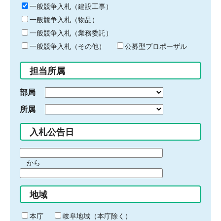
キ
一般競争入札（建設工事）
ー
一般競争入札（物品）
ワ
一般競争入札（業務委託）
ー
ド
一般競争入札（その他）
公募型プロポーザル
を
入
担当所属
力
部局
所属
入札公告日
期
から
間
期
の
間
始
地域
の
ま
終
り
わ
本庁
岐阜地域（本庁除く）