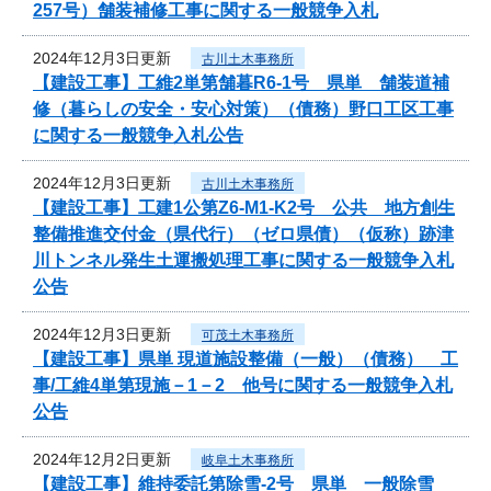
257号）舗装補修工事に関する一般競争入札
2024年12月3日更新
古川土木事務所
【建設工事】工維2単第舗暮R6-1号 県単 舗装道補
修（暮らしの安全・安心対策）（債務）野口工区工事
に関する一般競争入札公告
2024年12月3日更新
古川土木事務所
【建設工事】工建1公第Z6-M1-K2号 公共 地方創生
整備推進交付金（県代行）（ゼロ県債）（仮称）跡津
川トンネル発生土運搬処理工事に関する一般競争入札
公告
2024年12月3日更新
可茂土木事務所
【建設工事】県単 現道施設整備（一般）（債務） 工
事/工維4単第現施－1－2 他号に関する一般競争入札
公告
2024年12月2日更新
岐阜土木事務所
【建設工事】維持委託第除雪-2号 県単 一般除雪