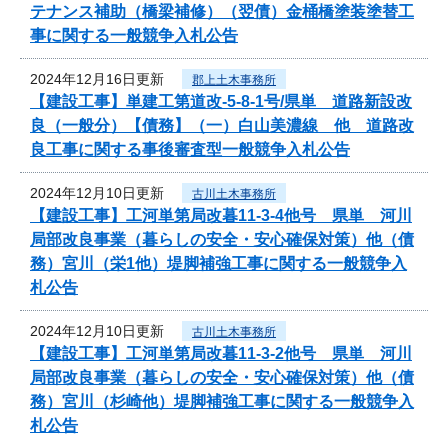
テナンス補助（橋梁補修）（翌債）金桶橋塗装塗替工
事に関する一般競争入札公告
2024年12月16日更新
郡上土木事務所
【建設工事】単建工第道改-5-8-1号/県単 道路新設改
良（一般分）【債務】（一）白山美濃線 他 道路改
良工事に関する事後審査型一般競争入札公告
2024年12月10日更新
古川土木事務所
【建設工事】工河単第局改暮11-3-4他号 県単 河川
局部改良事業（暮らしの安全・安心確保対策）他（債
務）宮川（栄1他）堤脚補強工事に関する一般競争入
札公告
2024年12月10日更新
古川土木事務所
【建設工事】工河単第局改暮11-3-2他号 県単 河川
局部改良事業（暮らしの安全・安心確保対策）他（債
務）宮川（杉崎他）堤脚補強工事に関する一般競争入
札公告