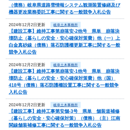
（債務）岐阜県道路雪情報システム観測装置修繕及び
機器更改業務委託工事に関する一般競争入札公告
2024年12月2日更新
岐阜土木事務所
【建設工事】維持工事第崩落安-2他号 県単 崩落決
壊防止（暮らしの安全・安心確保対策費）他（一）上
白金真砂線（債務）落石防護柵更新工事に関する一般
競争入札公告
2024年12月2日更新
岐阜土木事務所
【建設工事】維持工事第崩落安-1他号 県単 崩落決
壊防止（暮らしの安全・安心確保対策費）他（国）
418号（債務）落石防護柵設置工事に関する一般競争
入札公告
2024年12月2日更新
岐阜土木事務所
【建設工事】維持工事第安舗-3号 県単 舗装道補修
（暮らしの安全・安心確保対策）（債務）（主）江南
関線舗装補修工事に関する一般競争入札公告