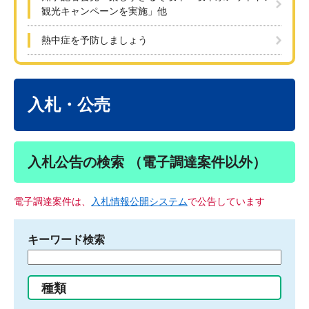
観光キャンペーンを実施」他
熱中症を予防しましょう
本
文
入札・公売
入札公告の検索 （電子調達案件以外）
電子調達案件は、
入札情報公開システム
で公告しています
キーワード検索
検
索
す
種類
る