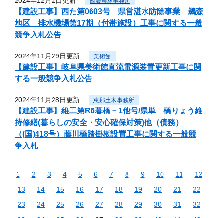
2024年12月2日更新
西濃農林事務所
【建設工事】西た第0603号 県営湛水防除事業 鵜森
地区 排水機場第17期（付帯施設）工事に関する一般
競争入札公告
2024年11月29日更新
美術館
【建設工事】岐阜県美術館直流電源装置更新工事に関
する一般競争入札公告
2024年11月28日更新
恵那土木事務所
【建設工事】維工第R6暮橋－1他号/県単 橋りょう維
持修繕(暮らしの安全・安心確保対策)他（債務）
（(国)418号）藤川橋踏掛板設置工事に関する一般競
争入札
1
2
3
4
5
6
7
8
9
10
11
12
13
14
15
16
17
18
19
20
21
22
23
24
25
26
27
28
29
30
31
32