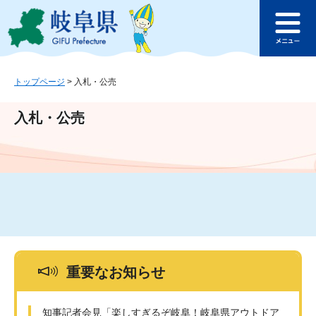
ペ
メ
このページの本文へ
ー
ニ
メ
ジ
ュ
ニ
の
ー
ュ
先
を
ー
頭
飛
トップページ
>
入札・公売
で
ば
す
し
入札・公売
。
て
本
文
へ
重要なお知らせ
知事記者会見「楽しすぎるぞ岐阜！岐阜県アウトドア