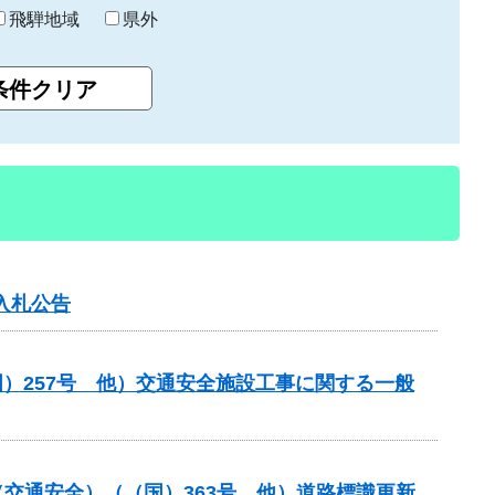
飛騨地域
県外
入札公告
）257号 他）交通安全施設工事に関する一般
金（交通安全）（（国）363号 他）道路標識更新