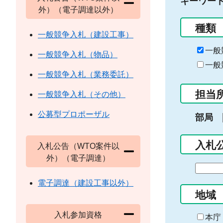
キーワー
外）（電子調達以外）
種類
一般競争入札（建設工事）
一般
一般競争入札（物品）
一般
一般競争入札（業務委託）
担当
一般競争入札（その他）
公募型プロポーザル
部局
入札
入札公告（WTO案件以
外）（電子調達）
期
間
電子調達（建設工事以外）
の
地域
始
入札参加資格
ま
本庁