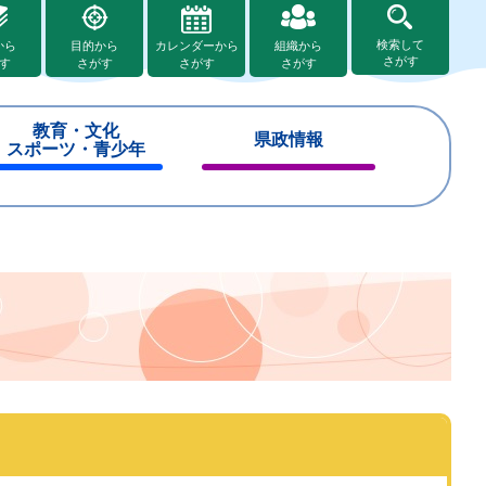
検索して
から
目的から
カレンダーから
組織から
さがす
す
さがす
さがす
さがす
教育・文化
県政情報
スポーツ・青少年
閉
閉
じ
じ
る
る