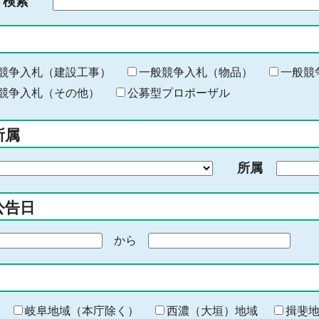
ド検索
検
索
す
る
キ
競争入札（建設工事）
一般競争入札（物品）
一般競
ー
競争入札（その他）
公募型プロポーザル
ワ
ー
所属
ド
を
所属
入
力
公告日
から
期
間
の
終
わ
岐阜地域（本庁除く）
西濃（大垣）地域
揖斐