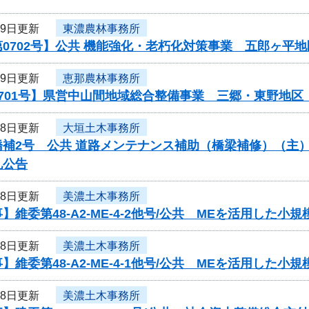
29日更新
東濃農林事務所
0702号】公共 機能強化・老朽化対策事業 五郎ヶ平
29日更新
恵那農林事務所
0701号】県営中山間地域総合整備事業 三郷・東野地
28日更新
大垣土木事務所
橋補2号 公共 道路メンテナンス補助（橋梁補修）（主
札公告
28日更新
美濃土木事務所
】維委第48-A2-ME-4-2他号/公共 MEを活用した
28日更新
美濃土木事務所
】維委第48-A2-ME-4-1他号/公共 MEを活用した
28日更新
美濃土木事務所