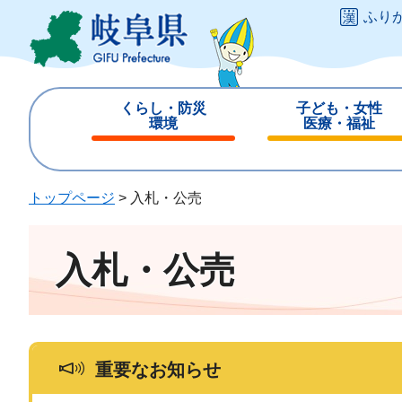
ペ
メ
ふり
ー
ニ
ジ
ュ
の
ー
先
を
くらし・防災
子ども・女性
頭
飛
環境
医療・福祉
で
ば
閉
閉
す
し
じ
じ
。
て
る
る
トップページ
>
入札・公売
本
文
へ
入札・公売
重要なお知らせ