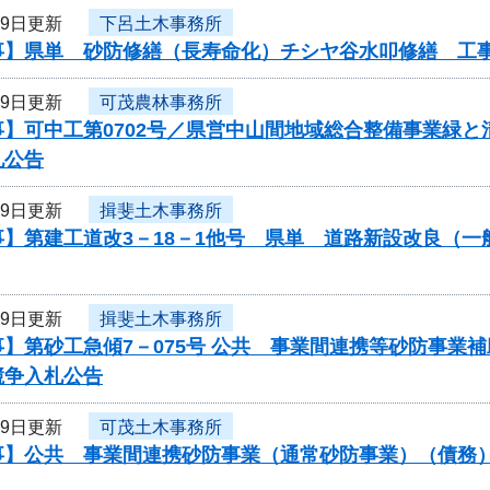
29日更新
下呂土木事務所
事】県単 砂防修繕（長寿命化）チシヤ谷水叩修繕 工
29日更新
可茂農林事務所
事】可中工第0702号／県営中山間地域総合整備事業緑
札公告
29日更新
揖斐土木事務所
事】第建工道改3－18－1他号 県単 道路新設改良（
29日更新
揖斐土木事務所
】第砂工急傾7－075号 公共 事業間連携等砂防事業
競争入札公告
29日更新
可茂土木事務所
】公共 事業間連携砂防事業（通常砂防事業）（債務）工