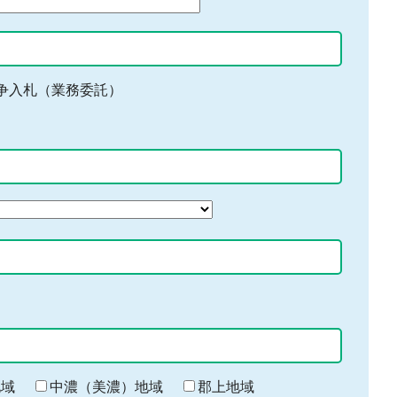
争入札（業務委託）
地域
中濃（美濃）地域
郡上地域