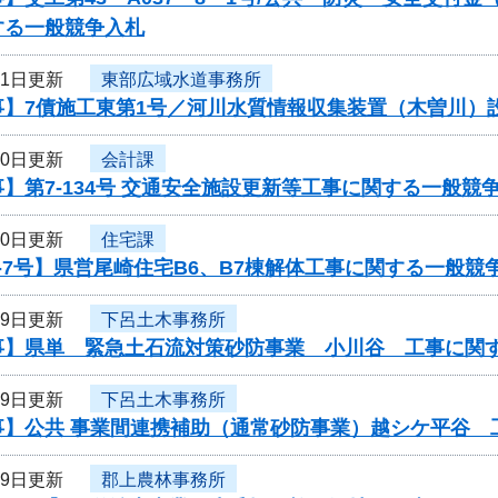
する一般競争入札
31日更新
東部広域水道事務所
事】7債施工東第1号／河川水質情報収集装置（木曽川）
30日更新
会計課
】第7-134号 交通安全施設更新等工事に関する一般競
30日更新
住宅課
-7号】県営尾崎住宅B6、B7棟解体工事に関する一般競
29日更新
下呂土木事務所
事】県単 緊急土石流対策砂防事業 小川谷 工事に関
29日更新
下呂土木事務所
事】公共 事業間連携補助（通常砂防事業）越シケ平谷 
29日更新
郡上農林事務所