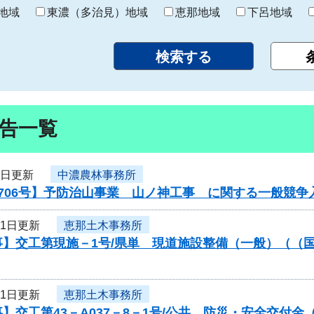
り
地域
東濃（多治見）地域
恵那地域
下呂地域
告一覧
1日更新
中濃農林事務所
706号】予防治山事業 山ノ神工事 に関する一般競争
31日更新
恵那土木事務所
】交工第現施－1号/県単 現道施設整備（一般）（（国
31日更新
恵那土木事務所
】交工第43－A037－8－1号/公共 防災・安全交付