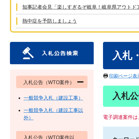
知事記者会見「楽しすぎるぞ岐阜！岐阜県アウトド
熱中症を予防しましょう
本
入札
文
印刷ページ表
入札公告（WTO案件）
入札公
一般競争入札（建設工事）
一般競争入札（建設工事以
電子調達案件は
外）
入札公告（WTO案件以