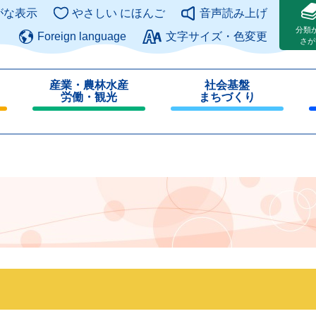
このページの本文へ
がな表示
やさしい にほんご
音声読み上げ
分類
Foreign language
文字サイズ・色変更
さが
産業・農林水産
社会基盤
労働・観光
まちづくり
閉
閉
じ
じ
る
る