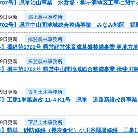
707号】県単治山事業 水呑場・柳ヶ洞地区工事に関す
29日更新
郡上農林事務所
0702号】県営中山間地域総合整備事業 みなみ地区 福
29日更新
揖斐農林事務所
】揖経第0702号 県営経営体育成基盤整備事業 更地方
29日更新
揖斐農林事務所
】揖中第0702号 県営中山間地域総合整備事業 揖斐川
29日更新
古川土木事務所
】工建1単第道改-11-4-K1号 県単 道路新設改良
29日更新
下呂土木事務所
事】県単 砂防修繕（長寿命化）小川谷堰堤修繕 工事