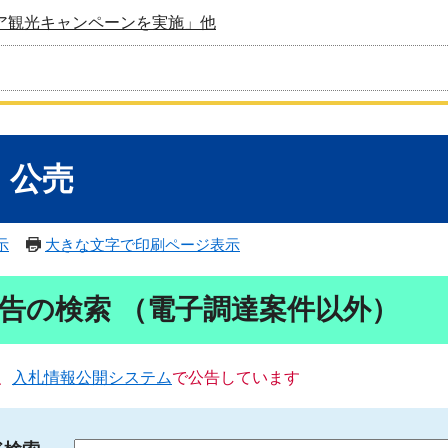
ア観光キャンペーンを実施」他
・公売
示
大きな文字で印刷ページ表示
告の検索 （電子調達案件以外）
、
入札情報公開システム
で公告しています