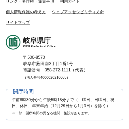
リンク・著作権・免責事項
利用ガイド
個人情報保護の考え方
ウェブアクセシビリティ方針
サイトマップ
岐阜県庁
GIFU Prefectural Office
〒500-8570
岐阜市薮田南2丁目1番1号
電話番号 058-272-1111（代表）
（法人番号4000020210005）
開庁時間
午前8時30分から午後5時15分まで
（土曜日、日曜日、祝
日、休日、年末年始（12月29日から1月3日）を除く）
※一部、開庁時間の異なる機関、施設があります。