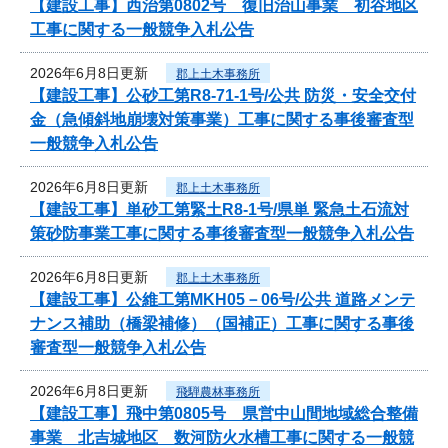
【建設工事】西治第0802号 復旧治山事業 初谷地区
工事に関する一般競争入札公告
2026年6月8日更新
郡上土木事務所
【建設工事】公砂工第R8-71-1号/公共 防災・安全交付
金（急傾斜地崩壊対策事業）工事に関する事後審査型
一般競争入札公告
2026年6月8日更新
郡上土木事務所
【建設工事】単砂工第緊土R8-1号/県単 緊急土石流対
策砂防事業工事に関する事後審査型一般競争入札公告
2026年6月8日更新
郡上土木事務所
【建設工事】公維工第MKH05－06号/公共 道路メンテ
ナンス補助（橋梁補修）（国補正）工事に関する事後
審査型一般競争入札公告
2026年6月8日更新
飛騨農林事務所
【建設工事】飛中第0805号 県営中山間地域総合整備
事業 北吉城地区 数河防火水槽工事に関する一般競