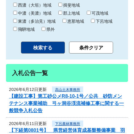
り
西濃（大垣）地域
揖斐地域
中濃（美濃）地域
郡上地域
可茂地域
東濃（多治見）地域
恵那地域
下呂地域
飛騨地域
県外
入札公告一覧
2026年6月12日更新
高山土木事務所
【建設工事】第工砂公メR8-10-1号／公共 砂防メン
テナンス事業補助 弓ヶ洞谷渓流補修工事に関する一
般競争入札公告
2026年6月11日更新
下呂農林事務所
【下経第0801号】 県営経営体育成基盤整備事業 羽