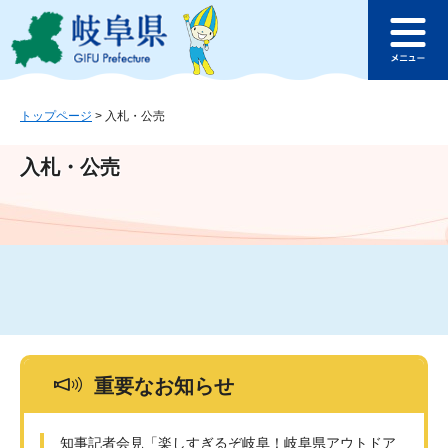
ペ
メ
このページの本文へ
ー
ニ
メ
ジ
ュ
ニ
の
ー
ュ
先
を
ー
頭
飛
トップページ
>
入札・公売
で
ば
す
し
入札・公売
。
て
本
文
へ
重要なお知らせ
知事記者会見「楽しすぎるぞ岐阜！岐阜県アウトドア