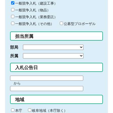
キ
一般競争入札（建設工事）
ー
一般競争入札（物品）
ワ
一般競争入札（業務委託）
ー
ド
一般競争入札（その他）
公募型プロポーザル
を
入
担当所属
力
部局
所属
入札公告日
期
から
間
期
の
間
始
地域
の
ま
終
り
わ
本庁
岐阜地域（本庁除く）