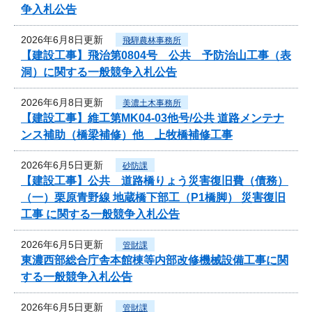
争入札公告
2026年6月8日更新
飛騨農林事務所
【建設工事】飛治第0804号 公共 予防治山工事（表
洞）に関する一般競争入札公告
2026年6月8日更新
美濃土木事務所
【建設工事】維工第MK04-03他号/公共 道路メンテナ
ンス補助（橋梁補修）他 上牧橋補修工事
2026年6月5日更新
砂防課
【建設工事】公共 道路橋りょう災害復旧費（債務）
（一）栗原青野線 地蔵橋下部工（P1橋脚） 災害復旧
工事 に関する一般競争入札公告
2026年6月5日更新
管財課
東濃西部総合庁舎本館棟等内部改修機械設備工事に関
する一般競争入札公告
2026年6月5日更新
管財課