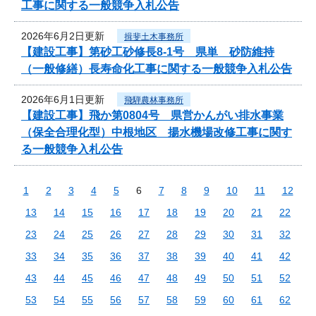
工事に関する一般競争入札公告
2026年6月2日更新
揖斐土木事務所
【建設工事】第砂工砂修長8-1号 県単 砂防維持
（一般修繕）長寿命化工事に関する一般競争入札公告
2026年6月1日更新
飛騨農林事務所
【建設工事】飛か第0804号 県営かんがい排水事業
（保全合理化型）中根地区 揚水機場改修工事に関す
る一般競争入札公告
1
2
3
4
5
6
7
8
9
10
11
12
13
14
15
16
17
18
19
20
21
22
23
24
25
26
27
28
29
30
31
32
33
34
35
36
37
38
39
40
41
42
43
44
45
46
47
48
49
50
51
52
53
54
55
56
57
58
59
60
61
62