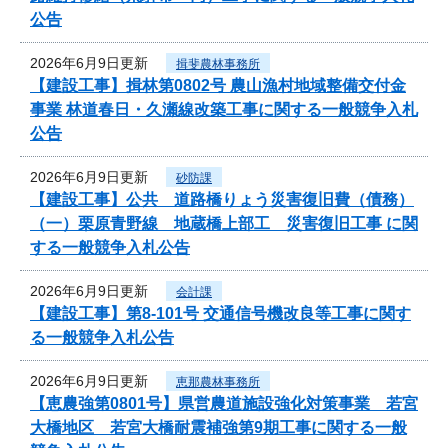
公告
2026年6月9日更新
揖斐農林事務所
【建設工事】揖林第0802号 農山漁村地域整備交付金
事業 林道春日・久瀬線改築工事に関する一般競争入札
公告
2026年6月9日更新
砂防課
【建設工事】公共 道路橋りょう災害復旧費（債務）
（一）栗原青野線 地蔵橋上部工 災害復旧工事 に関
する一般競争入札公告
2026年6月9日更新
会計課
【建設工事】第8-101号 交通信号機改良等工事に関す
る一般競争入札公告
2026年6月9日更新
恵那農林事務所
【恵農強第0801号】県営農道施設強化対策事業 若宮
大橋地区 若宮大橋耐震補強第9期工事に関する一般