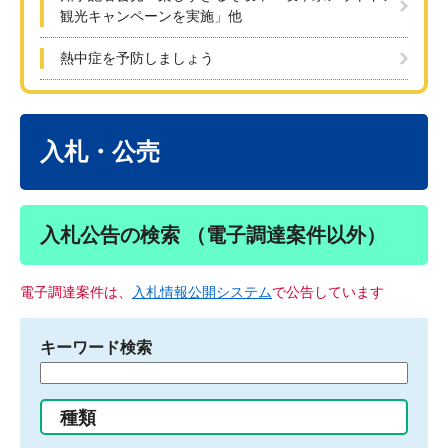
観光キャンペーンを実施」他
熱中症を予防しましょう
本
文
入札・公売
入札公告の検索 （電子調達案件以外）
電子調達案件は、
入札情報公開システム
で公告しています
キーワード検索
検
索
す
種類
る