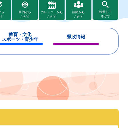
検索して
から
目的から
カレンダーから
組織から
さがす
す
さがす
さがす
さがす
教育・文化
県政情報
スポーツ・青少年
閉
閉
じ
じ
る
る