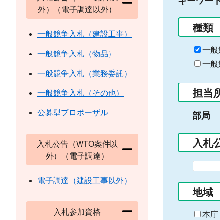
キーワー
外）（電子調達以外）
種類
一般競争入札（建設工事）
一般
一般競争入札（物品）
一般
一般競争入札（業務委託）
担当
一般競争入札（その他）
公募型プロポーザル
部局
入札
入札公告（WTO案件以
外）（電子調達）
期
間
電子調達（建設工事以外）
の
地域
始
入札参加資格
ま
本庁