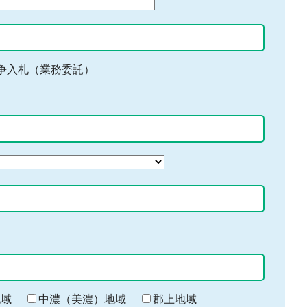
争入札（業務委託）
地域
中濃（美濃）地域
郡上地域