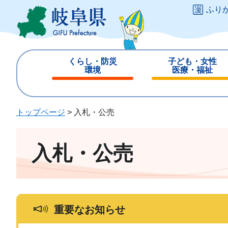
ペ
メ
ふり
ー
ニ
ジ
ュ
の
ー
先
を
くらし・防災
子ども・女性
頭
飛
環境
医療・福祉
で
ば
閉
閉
す
し
じ
じ
。
て
る
る
トップページ
>
入札・公売
本
文
へ
入札・公売
重要なお知らせ