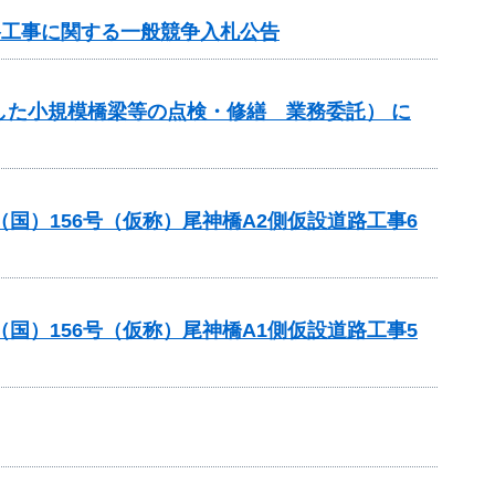
路工事に関する一般競争入札公告
した小規模橋梁等の点検・修繕 業務委託） に
国）156号（仮称）尾神橋A2側仮設道路工事6
国）156号（仮称）尾神橋A1側仮設道路工事5