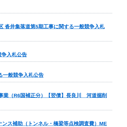
地区 沓井集落道第5期工事に関する一般競争入札
競争入札公告
る一般競争入札公告
修事業（R6国補正分）【翌債】長良川 河道掘削
メンテナンス補助（トンネル・橋梁等点検調査費）ME