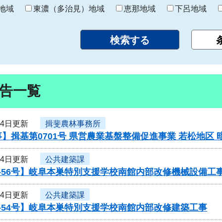
り
地域
東濃（多治見）地域
恵那地域
下呂地域
告一覧
24日更新
揖斐農林事務所
】揖基第0701号 県営農業基盤整備促進事業 若松地区
24日更新
公共建築課
-56号】岐阜本巣特別支援学校南館内部改修機械設備工
24日更新
公共建築課
-54号】岐阜本巣特別支援学校南館内部改修建築工事