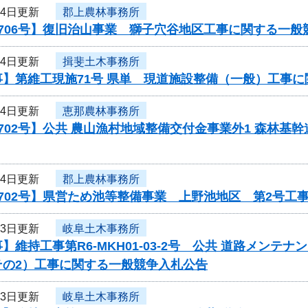
24日更新
郡上農林事務所
706号】復旧治山事業 獅子穴谷地区工事に関する一般
24日更新
揖斐土木事務所
事】第維工現施71号 県単 現道施設整備（一般）工事
24日更新
恵那農林事務所
702号】公共 農山漁村地域整備交付金事業外1 森林基幹
24日更新
郡上農林事務所
702号】県営ため池等整備事業 上野池地区 第2号工
23日更新
岐阜土木事務所
】維持工事第R6-MKH01-03-2号 公共 道路メン
その2）工事に関する一般競争入札公告
23日更新
岐阜土木事務所