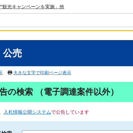
ア観光キャンペーンを実施」他
・公売
示
大きな文字で印刷ページ表示
告の検索 （電子調達案件以外）
、
入札情報公開システム
で公告しています