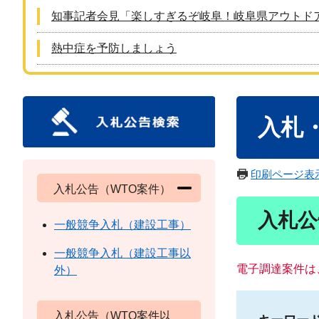
知事記者会見「楽しすぎるぞ岐阜！岐阜県アウトド
熱中症を予防しましょう
本
入札
文
印刷ページ表
入札公告（WTO案件）
入札公
一般競争入札（建設工事）
一般競争入札（建設工事以
電子調達案件は
外）
入札公告（WTO案件以