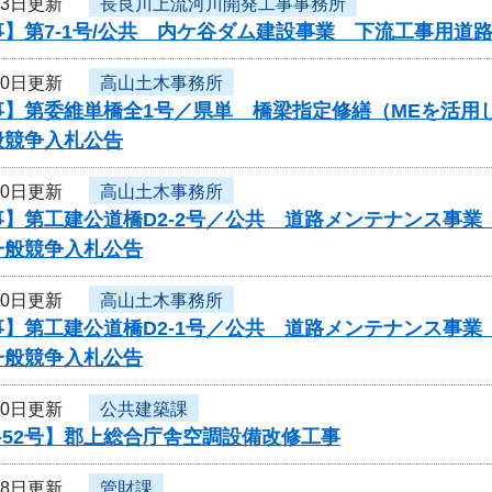
23日更新
長良川上流河川開発工事事務所
】第7-1号/公共 内ケ谷ダム建設事業 下流工事用道
20日更新
高山土木事務所
事】第委維単橋全1号／県単 橋梁指定修繕（MEを活用
般競争入札公告
20日更新
高山土木事務所
】第工建公道橋D2-2号／公共 道路メンテナンス事業（
一般競争入札公告
20日更新
高山土木事務所
】第工建公道橋D2-1号／公共 道路メンテナンス事業（
一般競争入札公告
20日更新
公共建築課
-52号】郡上総合庁舎空調設備改修工事
18日更新
管財課