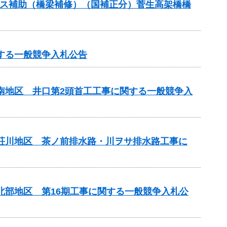
テナンス補助（橋梁補修）（国補正分）菅生高架橋橋
する一般競争入札公告
山南地区 井口第2頭首工工事に関する一般競争入
見荘川地区 茶ノ前排水路・川ヲサ排水路工事に
北部地区 第16期工事に関する一般競争入札公