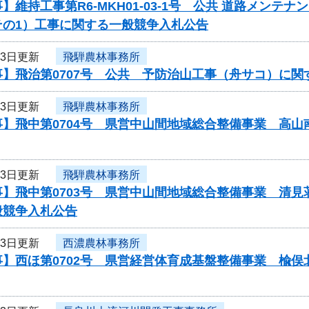
】維持工事第R6-MKH01-03-1号 公共 道路メン
その1）工事に関する一般競争入札公告
23日更新
飛騨農林事務所
事】飛治第0707号 公共 予防治山工事（舟サコ）に関
23日更新
飛騨農林事務所
事】飛中第0704号 県営中山間地域総合整備事業 高
23日更新
飛騨農林事務所
事】飛中第0703号 県営中山間地域総合整備事業 清
般競争入札公告
23日更新
西濃農林事務所
】西ほ第0702号 県営経営体育成基盤整備事業 楡俣