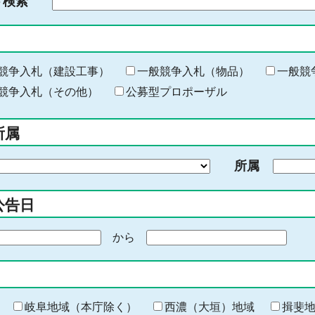
ド検索
検
索
す
る
キ
競争入札（建設工事）
一般競争入札（物品）
一般競
ー
競争入札（その他）
公募型プロポーザル
ワ
ー
所属
ド
を
所属
入
力
公告日
から
期
間
の
終
わ
岐阜地域（本庁除く）
西濃（大垣）地域
揖斐