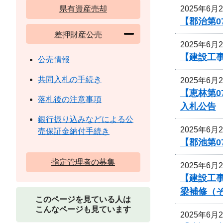
2025年6月
県有資産売却
【郡治第0
差押財産公売
2025年6月
【建設工
公売情報
共同入札の手続き
2025年6月
【恵林第0
落札後の注意事項
入札公告
銀行振り込みなどによる公
2025年6月
売保証金納付手続き
【郡池第0
指定管理者の募集
2025年6月
【建設工事
梁補修（
このページを見ている人は
こんなページも見ています
2025年6月