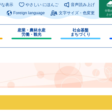
このページの本文へ
がな表示
やさしい にほんご
音声読み上げ
分類
Foreign language
文字サイズ・色変更
さが
産業・農林水産
社会基盤
労働・観光
まちづくり
閉
閉
じ
じ
る
る