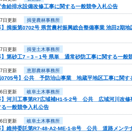
庁舎給排水設備改修工事に関する一般競争入札公告
17日更新
揖斐農林事務所
】揖振第0702号 県営農村振興総合整備事業 池田2期
17日更新
揖斐土木事務所
】第砂工7－3－1号 県単 通常砂防工事に関する一般
17日更新
恵那農林事務所
0705号】公共 予防治山事業 地蔵平地区工事に関す
16日更新
岐阜土木事務所
】河川工事第R7広域補H1-5-2号 公共 広域河川改
する一般競争入札公告
16日更新
岐阜土木事務所
】維持委託第R7-48-A2-ME-1-B号 公共 道路