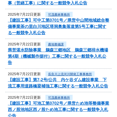
事（営繕工事）に関する一般競争入札公告
2025年7月22日更新
可茂農林事務所
【建設工事】可中工第0701号／県営中山間地域総合整
備事業茶の里白川地区塔洞奥集落道第5号工事に関す
る一般競争入札公告
2025年7月22日更新
農地整備課
県営湛水防除事業 鵜森三郷地区 鵜森三郷排水機場
第4期（機械製作据付）工事に関する一般競争入札公
告
2025年7月22日更新
長良川上流河川開発工事事務所
【建設工事】第7-2号/公共 内ケ谷ダム建設事業 下
流工事用道路橋梁補強工事に関する一般競争入札公告
2025年7月22日更新
可茂農林事務所
【建設工事】可池工第0702号／県営ため池等整備事業
西ノ股池地区西ノ股ため池工事に関する一般競争入札
公告