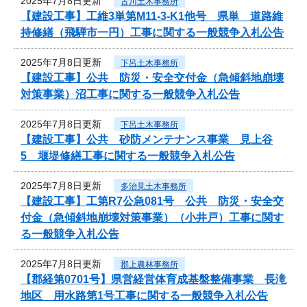
2025年7月8日更新
古川土木事務所
【建設工事】工維3単第M11-3-K1他号 県単 道路維
持修繕（飛騨市一円）工事に関する一般競争入札公告
2025年7月8日更新
下呂土木事務所
【建設工事】公共 防災・安全交付金（急傾斜地崩壊
対策事業）沼工事に関する一般競争入札公告
2025年7月8日更新
下呂土木事務所
【建設工事】公共 砂防メンテナンス事業 見上谷
5 堰堤修繕工事に関する一般競争入札公告
2025年7月8日更新
多治見土木事務所
【建設工事】工第R7公急081号 公共 防災・安全交
付金（急傾斜地崩壊対策事業）（小井戸）工事に関す
る一般競争入札公告
2025年7月8日更新
郡上農林事務所
【郡経第0701号】県営経営体育成基盤整備事業 長滝
地区 用水路第1号工事に関する一般競争入札公告