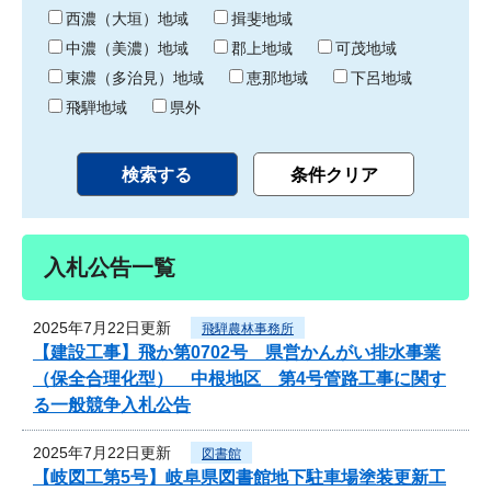
り
西濃（大垣）地域
揖斐地域
中濃（美濃）地域
郡上地域
可茂地域
東濃（多治見）地域
恵那地域
下呂地域
飛騨地域
県外
入札公告一覧
2025年7月22日更新
飛騨農林事務所
【建設工事】飛か第0702号 県営かんがい排水事業
（保全合理化型） 中根地区 第4号管路工事に関す
る一般競争入札公告
2025年7月22日更新
図書館
【岐図工第5号】岐阜県図書館地下駐車場塗装更新工