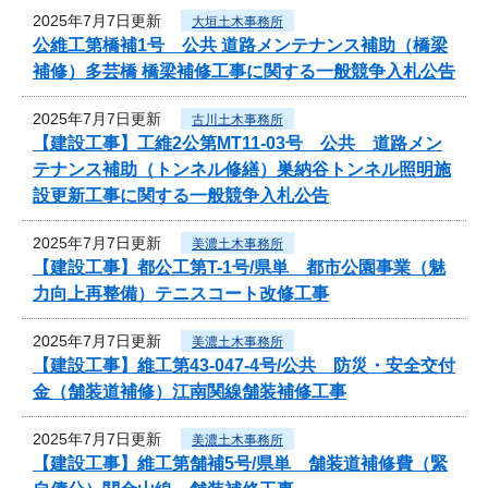
2025年7月7日更新
大垣土木事務所
公維工第橋補1号 公共 道路メンテナンス補助（橋梁
補修）多芸橋 橋梁補修工事に関する一般競争入札公告
2025年7月7日更新
古川土木事務所
【建設工事】工維2公第MT11-03号 公共 道路メン
テナンス補助（トンネル修繕）巣納谷トンネル照明施
設更新工事に関する一般競争入札公告
2025年7月7日更新
美濃土木事務所
【建設工事】都公工第T-1号/県単 都市公園事業（魅
力向上再整備）テニスコート改修工事
2025年7月7日更新
美濃土木事務所
【建設工事】維工第43-047-4号/公共 防災・安全交付
金（舗装道補修）江南関線舗装補修工事
2025年7月7日更新
美濃土木事務所
【建設工事】維工第舗補5号/県単 舗装道補修費（緊