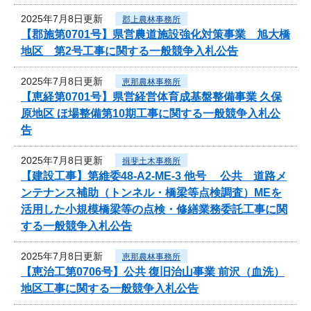
2025年7月8日更新
郡上農林事務所
【郡施第0701号】県営農道施設強化対策事業 旭大橋
地区 第2号工事に関する一般競争入札公告
2025年7月8日更新
恵那農林事務所
【恵経第0701号】県営経営体育成基盤整備事業 久保
原地区 ほ場整備第10期工事に関する一般競争入札公
告
2025年7月8日更新
揖斐土木事務所
【建設工事】第維委48-A2-ME-3 他号 公共 道路メ
ンテナンス補助（トンネル・橋梁等点検調査）MEを
活用した小規模橋梁等の点検・修繕業務委託工事に関
する一般競争入札公告
2025年7月8日更新
恵那農林事務所
【恵治工第0706号】公共 復旧治山事業 前沢（血洗）
地区工事に関する一般競争入札公告