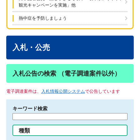
観光キャンペーンを実施」他
熱中症を予防しましょう
本
文
入札・公売
入札公告の検索 （電子調達案件以外）
電子調達案件は、
入札情報公開システム
で公告しています
キーワード検索
検
索
す
種類
る