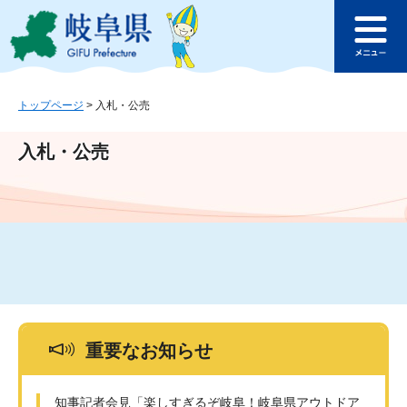
ペ
メ
このページの本文へ
ー
ニ
メ
ジ
ュ
ニ
の
ー
ュ
先
を
ー
頭
飛
トップページ
>
入札・公売
で
ば
す
し
入札・公売
。
て
本
文
へ
重要なお知らせ
知事記者会見「楽しすぎるぞ岐阜！岐阜県アウトドア