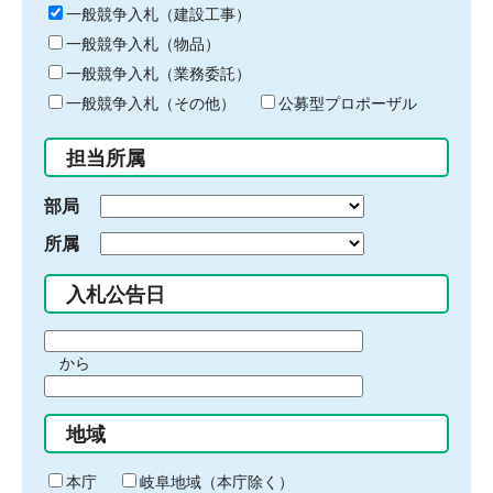
キ
一般競争入札（建設工事）
ー
一般競争入札（物品）
ワ
一般競争入札（業務委託）
ー
ド
一般競争入札（その他）
公募型プロポーザル
を
入
担当所属
力
部局
所属
入札公告日
期
から
間
期
の
間
始
地域
の
ま
終
り
わ
本庁
岐阜地域（本庁除く）