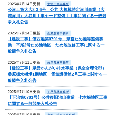
2025年7月14日更新
大垣土木事務所
公河工第大広2-3-6号 公共 大規模特定河川事業（広
域河川）大谷川工事ヤード整備工工事に関する一般競
争入札公告
2025年7月14日更新
西濃農林事務所
【建設工事】債西池第0701号 県営ため池等整備事
業 平尾2号ため池地区 ため池改修工事に関する一
般競争入札公告
2025年7月11日更新
岐阜農林事務所
【建設工事】県営かんがい排水事業（保全合理化型）
桑原揚水機場1期地区 電気設備第2号工事に関する一
般競争入札公告
2025年7月10日更新
下呂農林事務所
【下治第0701号】公共復旧治山事業 七本栃地区工事
に関する一般競争入札公告
2025年7月10日更新
東部広域水道事務所