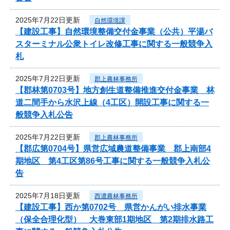
2025年7月22日更新
自然環境課
【建設工事】自然環境整備交付金事業（公共）平湯バ
スターミナル公衆トイレ改修工事に関する一般競争入
札
2025年7月22日更新
郡上農林事務所
【郡林第0703号】地方創生道整備推進交付金事業 林
道二間手から水沢上線（4工区）開設工事に関する一
般競争入札公告
2025年7月22日更新
郡上農林事務所
【郡広第0704号】県営広域農道整備事業 郡上南部4
期地区 第4工区第86号工事に関する一般競争入札公
告
2025年7月18日更新
西濃農林事務所
【建設工事】西か第0702号 県営かんがい排水事業
（保全合理化型） 大巻東部1期地区 第2期排水路工