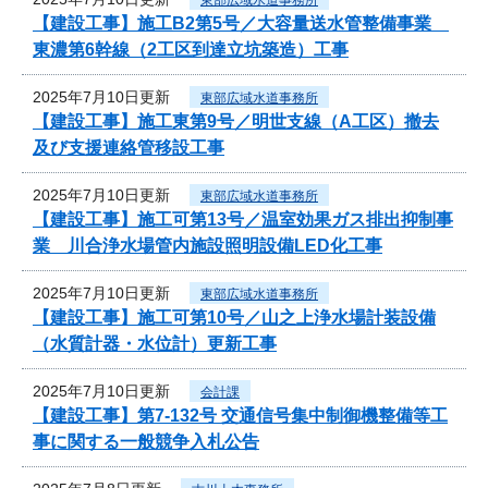
【建設工事】施工B2第5号／大容量送水管整備事業
東濃第6幹線（2工区到達立坑築造）工事
2025年7月10日更新
東部広域水道事務所
【建設工事】施工東第9号／明世支線（A工区）撤去
及び支援連絡管移設工事
2025年7月10日更新
東部広域水道事務所
【建設工事】施工可第13号／温室効果ガス排出抑制事
業 川合浄水場管内施設照明設備LED化工事
2025年7月10日更新
東部広域水道事務所
【建設工事】施工可第10号／山之上浄水場計装設備
（水質計器・水位計）更新工事
2025年7月10日更新
会計課
【建設工事】第7-132号 交通信号集中制御機整備等工
事に関する一般競争入札公告