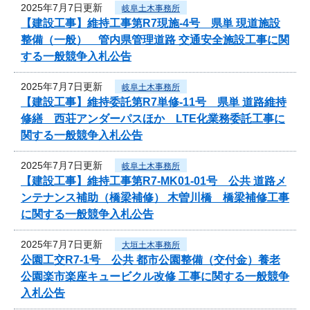
2025年7月7日更新
岐阜土木事務所
【建設工事】維持工事第R7現施-4号 県単 現道施設
整備（一般） 管内県管理道路 交通安全施設工事に関
する一般競争入札公告
2025年7月7日更新
岐阜土木事務所
【建設工事】維持委託第R7単修-11号 県単 道路維持
修繕 西荘アンダーパスほか LTE化業務委託工事に
関する一般競争入札公告
2025年7月7日更新
岐阜土木事務所
【建設工事】維持工事第R7-MK01-01号 公共 道路メ
ンテナンス補助（橋梁補修） 木曽川橋 橋梁補修工事
に関する一般競争入札公告
2025年7月7日更新
大垣土木事務所
公園工交R7-1号 公共 都市公園整備（交付金）養老
公園楽市楽座キュービクル改修 工事に関する一般競争
入札公告