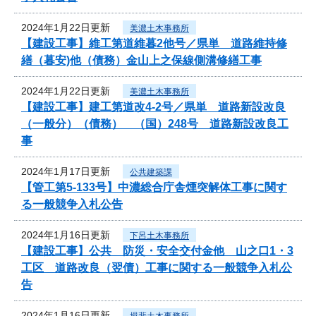
2024年1月22日更新
美濃土木事務所
【建設工事】維工第道維暮2他号／県単 道路維持修
繕（暮安)他（債務）金山上之保線側溝修繕工事
2024年1月22日更新
美濃土木事務所
【建設工事】建工第道改4-2号／県単 道路新設改良
（一般分）（債務） （国）248号 道路新設改良工
事
2024年1月17日更新
公共建築課
【管工第5-133号】中濃総合庁舎煙突解体工事に関す
る一般競争入札公告
2024年1月16日更新
下呂土木事務所
【建設工事】公共 防災・安全交付金他 山之口1・3
工区 道路改良（翌債）工事に関する一般競争入札公
告
2024年1月16日更新
揖斐土木事務所