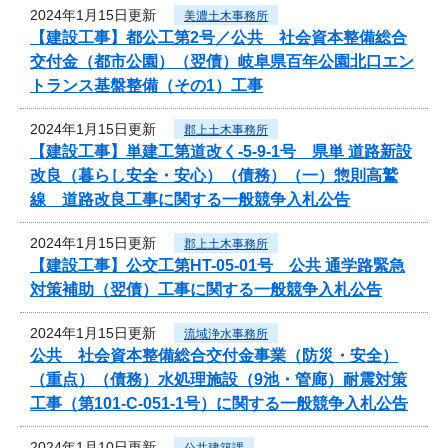
2024年1月15日更新
美濃土木事務所
【建設工事】都公工第2号／公共 社会資本整備総合
交付金（都市公園）（翌債）岐阜県百年公園北口エン
トランス基盤整備（その1）工事
2024年1月15日更新
郡上土木事務所
【建設工事】単建工第道改く-5-9-1号 県単 道路新設
改良（暮らし安全・安心）（債務）（一）惣則高鷲
線 道路改良工事に関する一般競争入札公告
2024年1月15日更新
郡上土木事務所
【建設工事】公交工第HT-05-01号 公共 通学路緊急
対策補助（翌債）工事に関する一般競争入札公告
2024年1月15日更新
流域浄水事務所
公共 社会資本整備総合交付金事業（防災・安全）
（重点）（債務）水処理施設（9池・管廊）耐震対策
工事（第101-C-051-1号）に関する一般競争入札公告
2024年1月10日更新
公共建築課