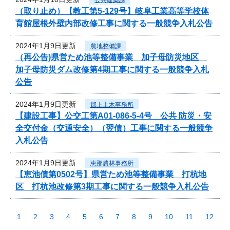
（取り止め）【教工第5-129号】岐阜工業高等学校体
育館屋根外壁内部改修工事に関する一般競争入札公告
2024年1月9日更新
農地整備課
（再公告)県営ため池等整備事業 加子母防災地区
加子母防災ダム改修第4期工事に関する一般競争入札
公告
2024年1月9日更新
郡上土木事務所
【建設工事】公交工第A01-086-5-4号 公共 防災・安
全交付金（交通安全）（翌債）工事に関する一般競争
入札公告
2024年1月9日更新
恵那農林事務所
【恵池債第0502号】県営ため池等整備事業 打杭地
区 打杭池改修第3期工事に関する一般競争入札公告
1
2
3
4
5
6
7
8
9
10
11
12