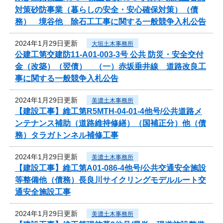
対策砂防事業（暮らしの安全・安心確保対策）（債
務） 境谷他 除石工工事に関する一般競争入札公告
2024年1月29日更新
大垣土木事務所
公建工第交建防11-A01-003-3号 公共 防災・安全交付
金（改築）（翌債） （一）赤坂垂井線 道路改良工
事に関する一般競争入札公告
2024年1月29日更新
美濃土木事務所
【建設工事】維工第R5MTH-04-01-4他号/公共道路メ
ンテナンス補助（道路維持修繕）（国補正分）他（債
務）タラガトンネル補修工事
2024年1月29日更新
美濃土木事務所
【建設工事】維工第A01-086-4他号/公共交通安全施設
等整備他（債務）長良川サイクリングモデルルート交
通安全施設工事
2024年1月29日更新
美濃土木事務所