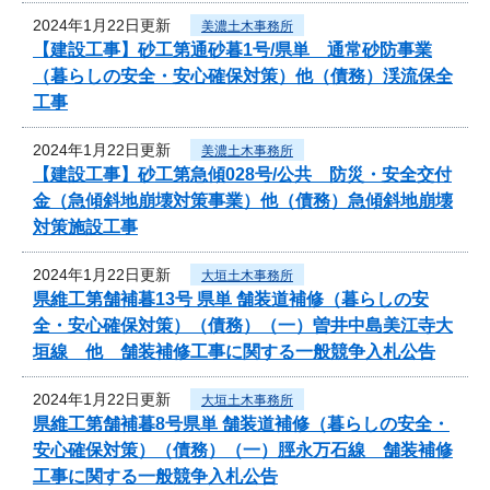
2024年1月22日更新
美濃土木事務所
【建設工事】砂工第通砂暮1号/県単 通常砂防事業
（暮らしの安全・安心確保対策）他（債務）渓流保全
工事
2024年1月22日更新
美濃土木事務所
【建設工事】砂工第急傾028号/公共 防災・安全交付
金（急傾斜地崩壊対策事業）他（債務）急傾斜地崩壊
対策施設工事
2024年1月22日更新
大垣土木事務所
県維工第舗補暮13号 県単 舗装道補修（暮らしの安
全・安心確保対策）（債務）（一）曽井中島美江寺大
垣線 他 舗装補修工事に関する一般競争入札公告
2024年1月22日更新
大垣土木事務所
県維工第舗補暮8号県単 舗装道補修（暮らしの安全・
安心確保対策）（債務）（一）脛永万石線 舗装補修
工事に関する一般競争入札公告