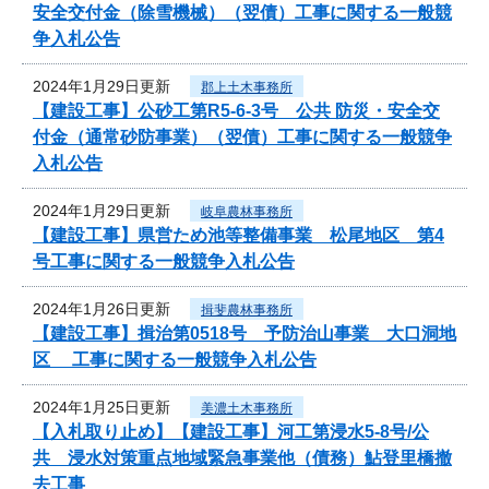
安全交付金（除雪機械）（翌債）工事に関する一般競
争入札公告
2024年1月29日更新
郡上土木事務所
【建設工事】公砂工第R5-6-3号 公共 防災・安全交
付金（通常砂防事業）（翌債）工事に関する一般競争
入札公告
2024年1月29日更新
岐阜農林事務所
【建設工事】県営ため池等整備事業 松尾地区 第4
号工事に関する一般競争入札公告
2024年1月26日更新
揖斐農林事務所
【建設工事】揖治第0518号 予防治山事業 大口洞地
区 工事に関する一般競争入札公告
2024年1月25日更新
美濃土木事務所
【入札取り止め】【建設工事】河工第浸水5-8号/公
共 浸水対策重点地域緊急事業他（債務）鮎登里橋撤
去工事