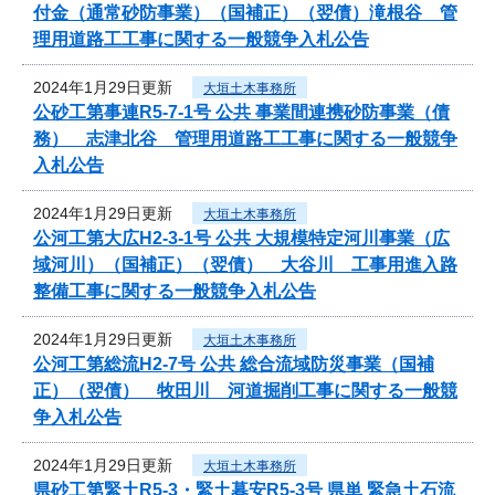
付金（通常砂防事業）（国補正）（翌債）滝根谷 管
理用道路工工事に関する一般競争入札公告
2024年1月29日更新
大垣土木事務所
公砂工第事連R5-7-1号 公共 事業間連携砂防事業（債
務） 志津北谷 管理用道路工工事に関する一般競争
入札公告
2024年1月29日更新
大垣土木事務所
公河工第大広H2-3-1号 公共 大規模特定河川事業（広
域河川）（国補正）（翌債） 大谷川 工事用進入路
整備工事に関する一般競争入札公告
2024年1月29日更新
大垣土木事務所
公河工第総流H2-7号 公共 総合流域防災事業（国補
正）（翌債） 牧田川 河道掘削工事に関する一般競
争入札公告
2024年1月29日更新
大垣土木事務所
県砂工第緊土R5-3・緊土暮安R5-3号 県単 緊急土石流