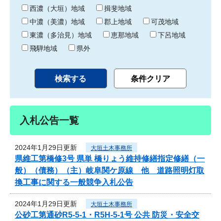
り
西濃（大垣）地域
揖斐地域
中濃（美濃）地域
郡上地域
可茂地域
東濃（多治見）地域
恵那地域
下呂地域
飛騨地域
県外
入札公告一覧
2024年1月29日更新
大垣土木事務所
県維工第橋修3号 県単 橋りょう維持修繕指定修繕（一
般）（債務）（主）岐阜関ケ原線 他 道路照明灯取
換工事に関する一般競争入札公告
2024年1月29日更新
大垣土木事務所
公砂工第通砂R5-5-1・R5H-5-1号 公共 防災・安全交