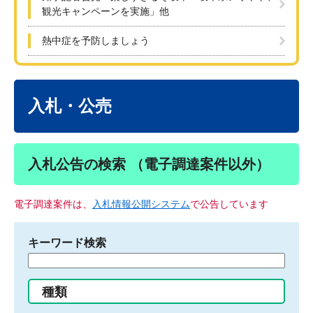
観光キャンペーンを実施」他
熱中症を予防しましょう
本
文
入札・公売
入札公告の検索 （電子調達案件以外）
電子調達案件は、
入札情報公開システム
で公告しています
キーワード検索
検
索
す
種類
る