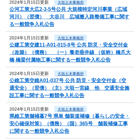
2024年1月15日更新
大垣土木事務所
公河工第大広2-3-5号公共 大規模特定河川事業（広域
河川）（翌債） 大谷川 広域搬入路整備工事に関す
る一般競争入札公告
2024年1月15日更新
大垣土木事務所
公建工第交建11-A01-015-8号 公共 防災・安全交付金
（改築）（債務） （一）養老垂井線 （仮称）橋爪大
橋 橋梁付属物工事に関する一般競争入札公告
2024年1月15日更新
大垣土木事務所
公維工第交維A01-037号 公共 防災・安全交付金（交
通安全）（翌債）（主）大垣一宮線 他 交通安全施
設工事に関する一般競争入札公告
2024年1月15日更新
大垣土木事務所
県維工第舗補暮7号 県単 舗装道補修（暮らしの安全・
安心確保対策）（債務）（国）365号 舗装補修工事
に関する一般競争入札公告