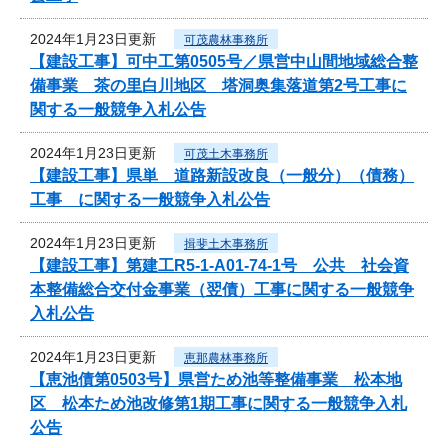
2024年1月23日更新
可茂農林事務所
【建設工事】可中工第0505号／県営中山間地域総合整
備事業 茶の里白川地区 塔洞奥集落道第2号工事に
関する一般競争入札公告
2024年1月23日更新
可茂土木事務所
【建設工事】県単 道路新設改良（一般分）（債務）
工事 に関する一般競争入札公告
2024年1月23日更新
揖斐土木事務所
【建設工事】第建工R5-1-A01-74-1号 公共 社会資
本整備総合交付金事業（翌債）工事に関する一般競争
入札公告
2024年1月23日更新
恵那農林事務所
【恵池債第0503号】県営ため池等整備事業 松本地
区 松本ため池改修第1期工事に関する一般競争入札
公告