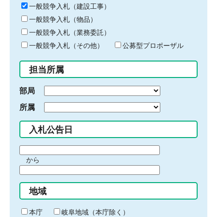
キ
一般競争入札（建設工事）
ー
一般競争入札（物品）
ワ
一般競争入札（業務委託）
ー
ド
一般競争入札（その他）
公募型プロポーザル
を
入
担当所属
力
部局
所属
入札公告日
期
から
間
期
の
間
始
地域
の
ま
終
り
わ
本庁
岐阜地域（本庁除く）