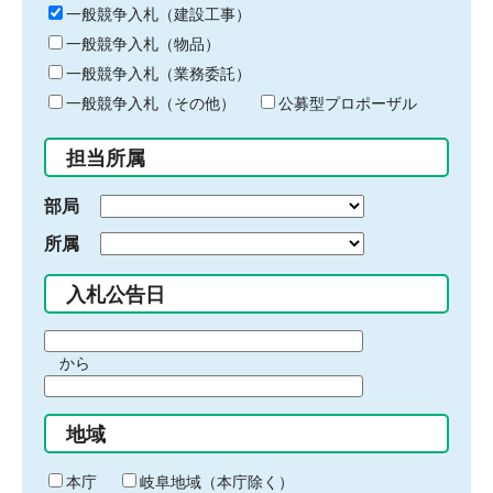
キ
一般競争入札（建設工事）
ー
一般競争入札（物品）
ワ
一般競争入札（業務委託）
ー
ド
一般競争入札（その他）
公募型プロポーザル
を
入
担当所属
力
部局
所属
入札公告日
期
から
間
期
の
間
始
地域
の
ま
終
り
わ
本庁
岐阜地域（本庁除く）