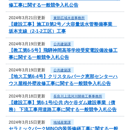
修工事に関する一般競争入札公告
2024年3月21日更新
東部広域水道事務所
【建設工事】施工B第2号／大容量送水管整備事業
坂本支線（2-1-2工区）工事
2024年3月19日更新
公共建築課
【教工第6-5号】飛騨神岡高等学校受変電設備改修工
事に関する一般競争入札公告
2024年3月19日更新
公共建築課
【地ス工第6-4号】クリスタルパーク恵那センターハ
ウス屋根外壁改修工事に関する一般競争入札公告
2024年3月18日更新
長良川上流河川開発工事事務所
【建設工事】第6-1号/公共 内ケ谷ダム建設事業（債
務） 下流工事用道路工事に関する一般競争入札公告
2024年3月15日更新
地域産業課
セラミックパークMINO内装等修繕工事に関する一般