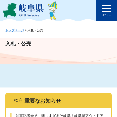
ペ
メ
このページの本文へ
ー
ニ
メ
ジ
ュ
ニ
の
ー
ュ
先
を
ー
頭
飛
トップページ
>
入札・公売
で
ば
す
し
入札・公売
。
て
本
文
へ
重要なお知らせ
知事記者会見「楽しすぎるぞ岐阜！岐阜県アウトドア