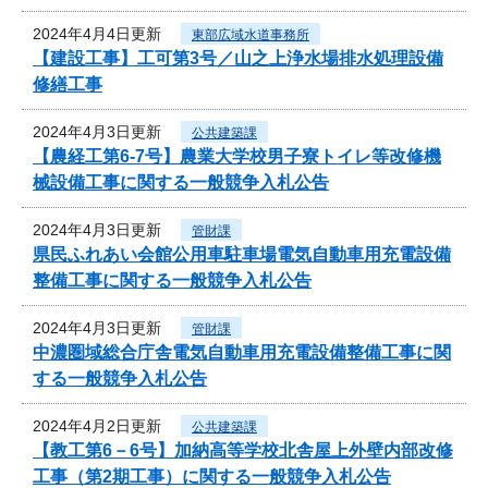
2024年4月4日更新
東部広域水道事務所
【建設工事】工可第3号／山之上浄水場排水処理設備
修繕工事
2024年4月3日更新
公共建築課
【農経工第6-7号】農業大学校男子寮トイレ等改修機
械設備工事に関する一般競争入札公告
2024年4月3日更新
管財課
県民ふれあい会館公用車駐車場電気自動車用充電設備
整備工事に関する一般競争入札公告
2024年4月3日更新
管財課
中濃圏域総合庁舎電気自動車用充電設備整備工事に関
する一般競争入札公告
2024年4月2日更新
公共建築課
【教工第6－6号】加納高等学校北舎屋上外壁内部改修
工事（第2期工事）に関する一般競争入札公告