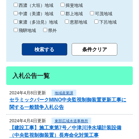
り
西濃（大垣）地域
揖斐地域
中濃（美濃）地域
郡上地域
可茂地域
東濃（多治見）地域
恵那地域
下呂地域
飛騨地域
県外
入札公告一覧
2024年4月8日更新
地域産業課
セラミックパークMINO中央監視制御装置更新工事に
関する一般競争入札公告
2024年4月4日更新
東部広域水道事務所
【建設工事】施工東第7号／中津川浄水場計装設備
（中央監視制御装置）長寿命化対策工事