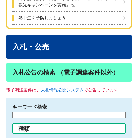
観光キャンペーンを実施」他
熱中症を予防しましょう
本
文
入札・公売
入札公告の検索 （電子調達案件以外）
電子調達案件は、
入札情報公開システム
で公告しています
キーワード検索
検
索
す
種類
る