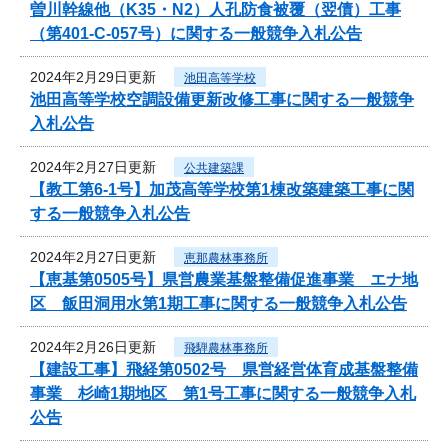
曽川幹線他（K35・N2）人孔防食被覆（翌債）工事
（第401-C-057号）に関する一般競争入札公告
2024年2月29日更新
池田高等学校
池田高等学校空調設備更新改修工事に関する一般競争
入札公告
2024年2月27日更新
公共建築課
【教工第6-1号】加茂高等学校第1棟改築建築工事に関
する一般競争入札公告
2024年2月27日更新
恵那農林事務所
【恵基第0505号】県営農業基盤整備促進事業 エナ地
区 飯田洞用水第1期工事に関する一般競争入札公告
2024年2月26日更新
飛騨農林事務所
【建設工事】飛経第0502号 県営経営体育成基盤整備
事業 杉崎1期地区 第1号工事に関する一般競争入札
公告