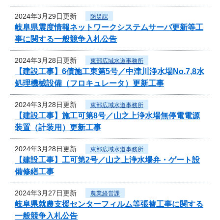
2024年3月29日更新
防災課
岐阜県震度情報ネットワークシステムサーバ更新等工
事に関する一般競争入札公告
2024年3月28日更新
東部広域水道事務所
【建設工事】6債施工東第5号／中津川浄水場No.7,8水
処理機械設備（フロキュレータ）更新工事
2024年3月28日更新
東部広域水道事務所
【建設工事】施工可第8号／山之上浄水場無停電電源
装置（計装用）更新工事
2024年3月28日更新
東部広域水道事務所
【建設工事】工可第2号／山之上浄水場弁・ゲート設
備修繕工事
2024年3月27日更新
農業経営課
岐阜県就農支援センターフィルム等張替工事に関する
一般競争入札公告