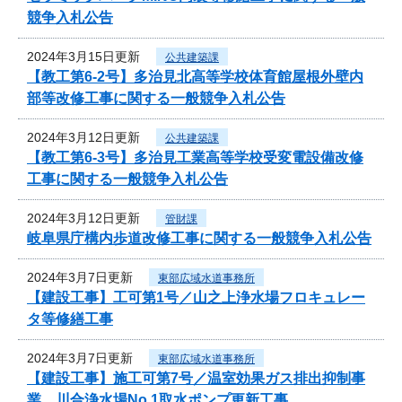
競争入札公告
2024年3月15日更新
公共建築課
【教工第6-2号】多治見北高等学校体育館屋根外壁内
部等改修工事に関する一般競争入札公告
2024年3月12日更新
公共建築課
【教工第6-3号】多治見工業高等学校受変電設備改修
工事に関する一般競争入札公告
2024年3月12日更新
管財課
岐阜県庁構内歩道改修工事に関する一般競争入札公告
2024年3月7日更新
東部広域水道事務所
【建設工事】工可第1号／山之上浄水場フロキュレー
タ等修繕工事
2024年3月7日更新
東部広域水道事務所
【建設工事】施工可第7号／温室効果ガス排出抑制事
業 川合浄水場No.1取水ポンプ更新工事