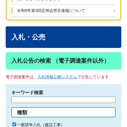
令和8年第3回定例会答弁速報について
本
文
入札・公売
入札公告の検索 （電子調達案件以外）
電子調達案件は、
入札情報公開システム
で公告しています
キーワード検索
検
索
す
種類
る
キ
一般競争入札（建設工事）