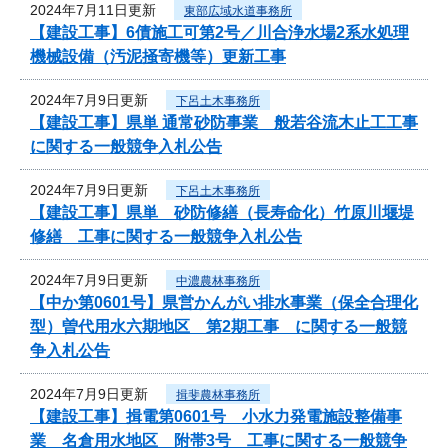
2024年7月11日更新
東部広域水道事務所
【建設工事】6債施工可第2号／川合浄水場2系水処理
機械設備（汚泥掻寄機等）更新工事
2024年7月9日更新
下呂土木事務所
【建設工事】県単 通常砂防事業 般若谷流木止工工事
に関する一般競争入札公告
2024年7月9日更新
下呂土木事務所
【建設工事】県単 砂防修繕（長寿命化）竹原川堰堤
修繕 工事に関する一般競争入札公告
2024年7月9日更新
中濃農林事務所
【中か第0601号】県営かんがい排水事業（保全合理化
型）曽代用水六期地区 第2期工事 に関する一般競
争入札公告
2024年7月9日更新
揖斐農林事務所
【建設工事】揖電第0601号 小水力発電施設整備事
業 名倉用水地区 附帯3号 工事に関する一般競争