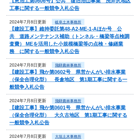
【恵治工第0606号】公共 復旧治山事業 洗井沢地区
工事に関する一般競争入札公告
2024年7月8日更新
岐阜土木事務所
【建設工事】維持委託第48-A2-ME-1-Aほか号 公
共 道路メンテナンス補助（トンネル・橋梁等点検調
査費） MEを活用した小規模橋梁等の点検・修繕業
務 に関する一般競争入札公告
2024年7月8日更新
飛騨農林事務所
【建設工事】飛か第0602号 県営かんがい排水事業
（保全合理化型） 長倉地区 第1期工事に関する一
般競争入札公告
2024年7月8日更新
飛騨農林事務所
【建設工事】飛か第0601号 県営かんがい排水事業
（保全合理化型） 大久古地区 第1期工事に関する
一般競争入札公告
2024年7月8日更新
大垣土木事務所