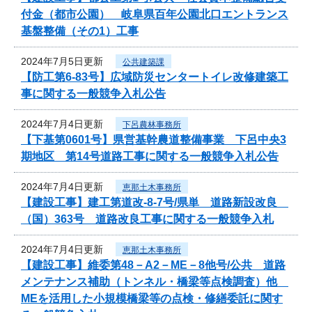
付金（都市公園） 岐阜県百年公園北口エントランス
基盤整備（その1）工事
2024年7月5日更新
公共建築課
【防工第6-83号】広域防災センタートイレ改修建築工
事に関する一般競争入札公告
2024年7月4日更新
下呂農林事務所
【下基第0601号】県営基幹農道整備事業 下呂中央3
期地区 第14号道路工事に関する一般競争入札公告
2024年7月4日更新
恵那土木事務所
【建設工事】建工第道改-8-7号/県単 道路新設改良
（国）363号 道路改良工事に関する一般競争入札
2024年7月4日更新
恵那土木事務所
【建設工事】維委第48－A2－ME－8他号/公共 道路
メンテナンス補助（トンネル・橋梁等点検調査）他
MEを活用した小規模橋梁等の点検・修繕委託に関す