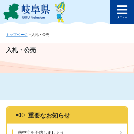
ペ
メ
このページの本文へ
ー
ニ
メ
ジ
ュ
ニ
の
ー
ュ
先
を
ー
頭
飛
トップページ
>
入札・公売
で
ば
す
し
入札・公売
。
て
本
文
へ
重要なお知らせ
熱中症を予防しましょう