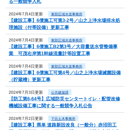
る一般競争入札
2024年7月4日更新
東部広域水道事務所
【建設工事】6債施工可第3-2号／山之上浄水場排水処
理施設（付帯設備）更新工事
2024年7月4日更新
東部広域水道事務所
【建設工事】6債施工B2第3号／大容量送水管整備事
業 可茂右岸第1幹線流量計等設置工事
2024年7月4日更新
東部広域水道事務所
【建設工事】6債施工可第4号／山之上浄水場滅菌設備
（貯蔵槽）更新工事
2024年7月3日更新
公共建築課
【防工第6-64号】広域防災センタートイレ・配管改修
機械設備工事に関する一般競争入札公告
2024年7月2日更新
下呂土木事務所
【建設工事】県単 道路新設改良（一般分）赤沼田工