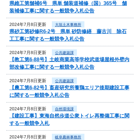
県維工第舗補6号 県単 舗装道補修（国）365号 舗
装補修工事に関する一般競争入札公告
2024年7月8日更新
大垣土木事務所
県砂工第砂修R6-2号 県単 砂防修繕 藤古川 除石
工工事に関する一般競争入札公告
2024年7月8日更新
公共建築課
【教工第6-88号】土岐商業高等学校武道場屋根外壁内
部改修工事に関する一般競争入札公告
2024年7月8日更新
公共建築課
【農工第6-82号】畜産研究所養鶏エリア後期建設工事
に関する一般競争入札公告
2024年7月8日更新
自然環境課
【建設工事】東海自然歩道公衆トイレ再整備工事に関
する一般競争入札
2024年7月8日更新
岐阜農林事務所