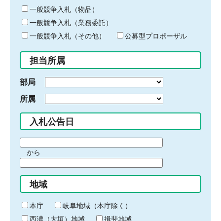
ー
一般競争入札（物品）
ワ
一般競争入札（業務委託）
ー
ド
一般競争入札（その他）
公募型プロポーザル
を
入
担当所属
力
部局
所属
入札公告日
期
から
間
期
の
間
始
地域
の
ま
終
り
わ
本庁
岐阜地域（本庁除く）
り
西濃（大垣）地域
揖斐地域