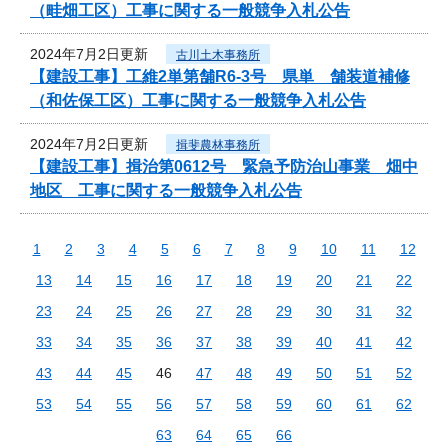
（畦畑工区）工事に関する一般競争入札公告
2024年7月2日更新
古川土木事務所
【建設工事】工維2単第舗R6-3号 県単 舗装道補修
（和佐保工区）工事に関する一般競争入札公告
2024年7月2日更新
揖斐農林事務所
【建設工事】揖治第0612号 緊急予防治山事業 畑中
地区 工事に関する一般競争入札公告
1
2
3
4
5
6
7
8
9
10
11
12
13
14
15
16
17
18
19
20
21
22
23
24
25
26
27
28
29
30
31
32
33
34
35
36
37
38
39
40
41
42
43
44
45
46
47
48
49
50
51
52
53
54
55
56
57
58
59
60
61
62
63
64
65
66