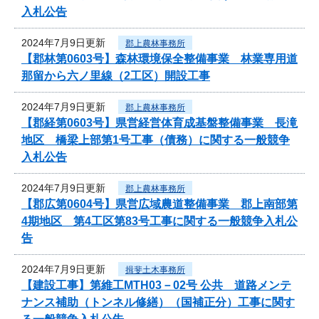
入札公告
2024年7月9日更新
郡上農林事務所
【郡林第0603号】森林環境保全整備事業 林業専用道
那留から六ノ里線（2工区）開設工事
2024年7月9日更新
郡上農林事務所
【郡経第0603号】県営経営体育成基盤整備事業 長滝
地区 橋梁上部第1号工事（債務）に関する一般競争
入札公告
2024年7月9日更新
郡上農林事務所
【郡広第0604号】県営広域農道整備事業 郡上南部第
4期地区 第4工区第83号工事に関する一般競争入札公
告
2024年7月9日更新
揖斐土木事務所
【建設工事】第維工MTH03－02号 公共 道路メンテ
ナンス補助（トンネル修繕）（国補正分）工事に関す