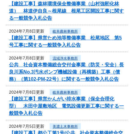
【建設工事】森林環境保全整備事業（山村強靭化林
道） 林道伊自良～根尾線 根尾工区開設工事に関す
る一般競争入札公告
2024年7月8日更新
岐阜農林事務所
【建設工事】県営ため池等整備事業 松尾地区 第5
号工事に関する一般競争入札公告
2024年7月8日更新
流域浄水事務所
公共 社会資本整備総合交付金事業（防災・安全）長
良川系No.3汚水ポンプ機械設備（再構築）工事（債
務）（第102-PM-22号）に関する一般競争入札公告
2024年7月8日更新
岐阜農林事務所
【建設工事】県営かんがい排水事業（保全合理化
型） 木田中屋敷地区 電気設備更新工事に関する一
般競争入札公告
2024年7月5日更新
美濃土木事務所
【建設工事】都公工第1号/公共 社会資本整備総合交