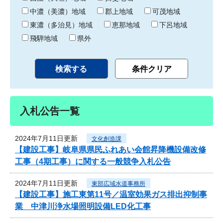
中濃（美濃）地域
郡上地域
可茂地域
東濃（多治見）地域
恵那地域
下呂地域
飛騨地域
県外
入札公告一覧
2024年7月11日更新
文化創造課
【建設工事】岐阜県県民ふれあい会館昇降機設備改修
工事（4期工事）に関する一般競争入札公告
2024年7月11日更新
東部広域水道事務所
【建設工事】施工東第11号／温室効果ガス排出抑制事
業 中津川浄水場照明設備LED化工事