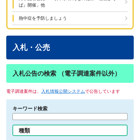
ば』開催」他
熱中症を予防しましょう
本
文
入札・公売
入札公告の検索 （電子調達案件以外）
電子調達案件は、
入札情報公開システム
で公告しています
キーワード検索
検
索
す
種類
る