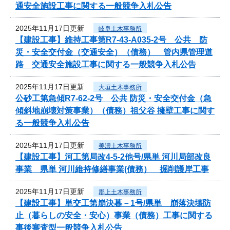
通安全施設工事に関する一般競争入札公告
2025年11月17日更新
岐阜土木事務所
【建設工事】維持工事第R7-43-A035-2号 公共 防
災・安全交付金（交通安全）（債務） 管内県管理道
路 交通安全施設工事に関する一般競争入札公告
2025年11月17日更新
大垣土木事務所
公砂工第急傾R7-62-2号 公共 防災・安全交付金（急
傾斜地崩壊対策事業）（債務）祖父谷 擁壁工事に関す
る一般競争入札公告
2025年11月17日更新
美濃土木事務所
【建設工事】河工第局改4-5-2他号/県単 河川局部改良
事業 県単 河川維持修繕事業(債務） 掘削護岸工事
2025年11月17日更新
郡上土木事務所
【建設工事】単交工第崩決暮－1号/県単 崩落決壊防
止（暮らしの安全・安心）事業（債務）工事に関する
事後審査型一般競争入札公告