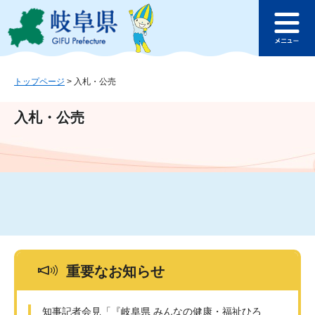
ペ
メ
このページの本文へ
ー
ニ
メ
ジ
ュ
ニ
の
ー
ュ
先
を
ー
頭
飛
トップページ
>
入札・公売
で
ば
す
し
入札・公売
。
て
本
文
へ
重要なお知らせ
知事記者会見「『岐阜県 みんなの健康・福祉ひろ