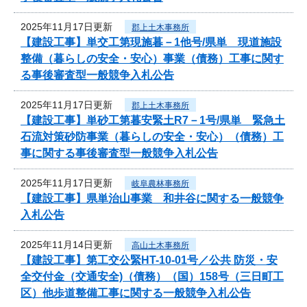
2025年11月17日更新
郡上土木事務所
【建設工事】単交工第現施暮－1他号/県単 現道施設
整備（暮らしの安全・安心）事業（債務）工事に関す
る事後審査型一般競争入札公告
2025年11月17日更新
郡上土木事務所
【建設工事】単砂工第暮安緊土R7－1号/県単 緊急土
石流対策砂防事業（暮らしの安全・安心）（債務）工
事に関する事後審査型一般競争入札公告
2025年11月17日更新
岐阜農林事務所
【建設工事】県単治山事業 和井谷に関する一般競争
入札公告
2025年11月14日更新
高山土木事務所
【建設工事】第工交公緊HT-10-01号／公共 防災・安
全交付金（交通安全)（債務）（国）158号（三日町工
区）他歩道整備工事に関する一般競争入札公告