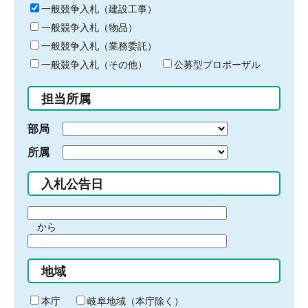
キ
一般競争入札（建設工事）
ー
一般競争入札（物品）
ワ
一般競争入札（業務委託）
ー
ド
一般競争入札（その他）
公募型プロポーザル
を
入
担当所属
力
部局
所属
入札公告日
期
から
間
期
の
間
始
地域
の
ま
終
り
わ
本庁
岐阜地域（本庁除く）