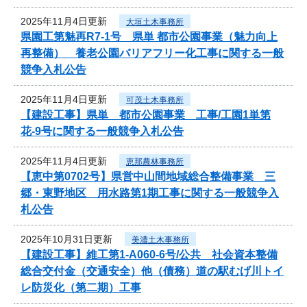
2025年11月4日更新
大垣土木事務所
県園工第魅再R7-1号 県単 都市公園事業（魅力向上
再整備） 養老公園バリアフリー化工事に関する一般
競争入札公告
2025年11月4日更新
可茂土木事務所
【建設工事】県単 都市公園事業 工事/工園1単第
花-9号に関する一般競争入札公告
2025年11月4日更新
恵那農林事務所
【恵中第0702号】県営中山間地域総合整備事業 三
郷・東野地区 用水路第1期工事に関する一般競争入
札公告
2025年10月31日更新
美濃土木事務所
【建設工事】維工第1-A060-6号/公共 社会資本整備
総合交付金（交通安全）他（債務）道の駅むげ川トイ
レ防災化（第二期）工事