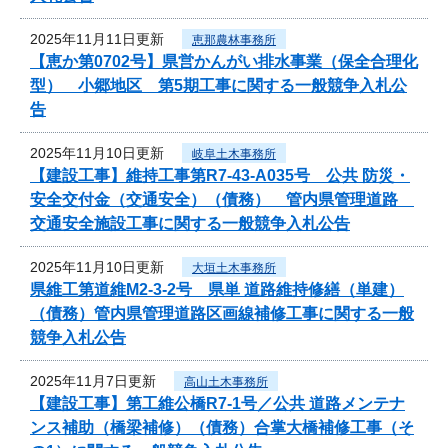
2025年11月11日更新
恵那農林事務所
【恵か第0702号】県営かんがい排水事業（保全合理化
型） 小郷地区 第5期工事に関する一般競争入札公
告
2025年11月10日更新
岐阜土木事務所
【建設工事】維持工事第R7-43-A035号 公共 防災・
安全交付金（交通安全）（債務） 管内県管理道路
交通安全施設工事に関する一般競争入札公告
2025年11月10日更新
大垣土木事務所
県維工第道維M2-3-2号 県単 道路維持修繕（単建）
（債務）管内県管理道路区画線補修工事に関する一般
競争入札公告
2025年11月7日更新
高山土木事務所
【建設工事】第工維公橋R7-1号／公共 道路メンテナ
ンス補助（橋梁補修）（債務）合掌大橋補修工事（そ