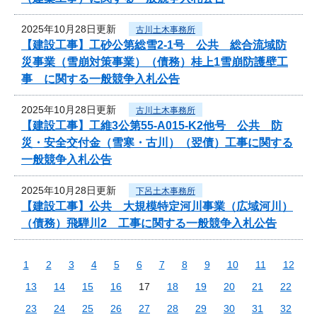
2025年10月28日更新
古川土木事務所
【建設工事】工砂公第総雪2-1号 公共 総合流域防
災事業（雪崩対策事業）（債務）桂上1雪崩防護壁工
事 に関する一般競争入札公告
2025年10月28日更新
古川土木事務所
【建設工事】工維3公第55-A015-K2他号 公共 防
災・安全交付金（雪寒・古川）（翌債）工事に関する
一般競争入札公告
2025年10月28日更新
下呂土木事務所
【建設工事】公共 大規模特定河川事業（広域河川）
（債務）飛騨川2 工事に関する一般競争入札公告
1
2
3
4
5
6
7
8
9
10
11
12
13
14
15
16
17
18
19
20
21
22
23
24
25
26
27
28
29
30
31
32