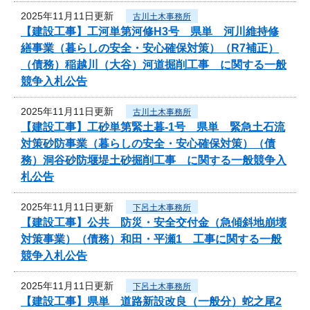
2025年11月11日更新
古川土木事務所
【建設工事】工河単第河修H3号 県単 河川維持修
繕事業（暮らしの安全・安心確保対策）（R7補正）
（債務）稲越川（大谷）河道掘削工事 に関する一般
競争入札公告
2025年11月11日更新
古川土木事務所
【建設工事】工砂単第緊土暮-1号 県単 緊急土石流
対策砂防事業（暮らしの安全・安心確保対策）（債
務）洞谷砂防堰堤土砂掘削工事 に関する一般競争入
札公告
2025年11月11日更新
下呂土木事務所
【建設工事】公共 防災・安全交付金（急傾斜地崩壊
対策事業）（債務）和田・平瀬1 工事に関する一般
競争入札公告
2025年11月11日更新
下呂土木事務所
【建設工事】県単 道路新設改良（一般分）蛇之尾2