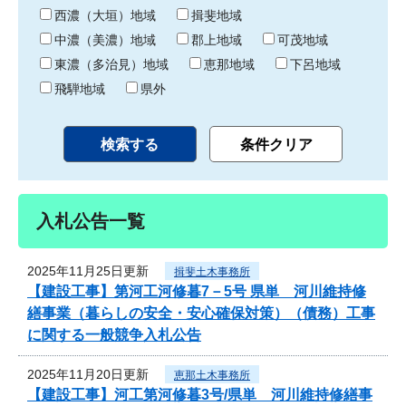
り
西濃（大垣）地域
揖斐地域
中濃（美濃）地域
郡上地域
可茂地域
東濃（多治見）地域
恵那地域
下呂地域
飛騨地域
県外
入札公告一覧
2025年11月25日更新
揖斐土木事務所
【建設工事】第河工河修暮7－5号 県単 河川維持修
繕事業（暮らしの安全・安心確保対策）（債務）工事
に関する一般競争入札公告
2025年11月20日更新
恵那土木事務所
【建設工事】河工第河修暮3号/県単 河川維持修繕事