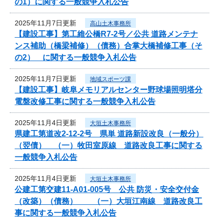
の1）に関する一般競争入札公告
2025年11月7日更新
高山土木事務所
【建設工事】第工維公橋R7-2号／公共 道路メンテナ
ンス補助（橋梁補修）（債務）合掌大橋補修工事（そ
の2） に関する一般競争入札公告
2025年11月7日更新
地域スポーツ課
【建設工事】岐阜メモリアルセンター野球場照明塔分
電盤改修工事に関する一般競争入札公告
2025年11月4日更新
大垣土木事務所
県建工第道改2-12-2号 県単 道路新設改良（一般分）
（翌債） （一）牧田室原線 道路改良工事に関する
一般競争入札公告
2025年11月4日更新
大垣土木事務所
公建工第交建11-A01-005号 公共 防災・安全交付金
（改築）（債務） （一）大垣江南線 道路改良工
事に関する一般競争入札公告