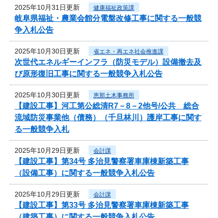
2025年10月31日更新
健康福祉政策課
岐阜県福祉・農業会館分電盤改修工事に関する一般競
争入札公告
2025年10月30日更新
省エネ・再エネ社会推進課
次世代エネルギーインフラ（防災モデル）設備撤去及
び原形復旧工事に関する一般競争入札公告
2025年10月30日更新
恵那土木事務所
【建設工事】河工第公総清R7－8－2他号/公共 総合
流域防災事業他（債務）（千旦林川）護岸工事に関す
る一般競争入札
2025年10月29日更新
会計課
【建設工事】第34号 多治見警察署車庫棟新築工事
（設備工事）に関する一般競争入札公告
2025年10月29日更新
会計課
【建設工事】第33号 多治見警察署車庫棟新築工事
（建築工事）に関する一般競争入札公告