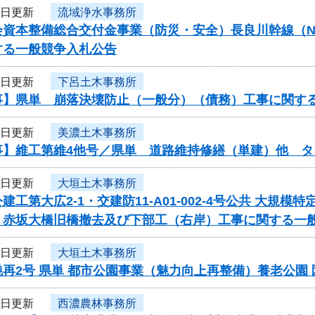
6日更新
流域浄水事務所
資本整備総合交付金事業（防災・安全）長良川幹線（N68-N
する一般競争入札公告
5日更新
下呂土木事務所
事】県単 崩落決壊防止（一般分）（債務）工事に関す
4日更新
美濃土木事務所
事】維工第維4他号／県単 道路維持修繕（単建）他 タ
4日更新
大垣土木事務所
建工第大広2-1・交建防11-A01-002-4号公共 大
 赤坂大橋旧橋撤去及び下部工（右岸）工事に関する一
4日更新
大垣土木事務所
再2号 県単 都市公園事業（魅力向上再整備）養老公園
4日更新
西濃農林事務所