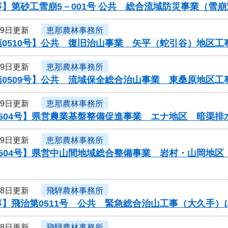
】第砂工雪崩5－001号 公共 総合流域防災事業（雪
29日更新
恵那農林事務所
第0510号】公共 復旧治山事業 矢平（蛇引谷）地区
29日更新
恵那農林事務所
第0509号】公共 流域保全総合治山事業 東桑原地区
29日更新
恵那農林事務所
504号】県営農業基盤整備促進事業 エナ地区 暗渠排
29日更新
恵那農林事務所
0504号】県営中山間地域総合整備事業 岩村・山岡地
28日更新
飛騨農林事務所
事】飛治第0511号 公共 緊急総合治山工事（大久手
28日更新
飛騨農林事務所