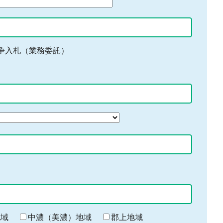
争入札（業務委託）
地域
中濃（美濃）地域
郡上地域