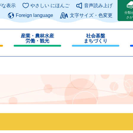
このページの本文へ
がな表示
やさしい にほんご
音声読み上げ
分類
Foreign language
文字サイズ・色変更
さが
産業・農林水産
社会基盤
労働・観光
まちづくり
閉
閉
じ
じ
る
る