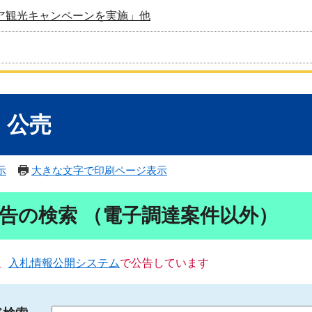
ア観光キャンペーンを実施」他
・公売
示
大きな文字で印刷ページ表示
告の検索 （電子調達案件以外）
、
入札情報公開システム
で公告しています