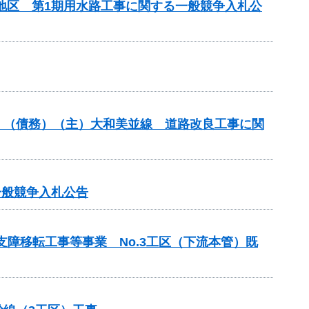
部地区 第1期用水路工事に関する一般競争入札公
分）（債務）（主）大和美並線 道路改良工事に関
一般競争入札公告
支障移転工事等事業 No.3工区（下流本管）既