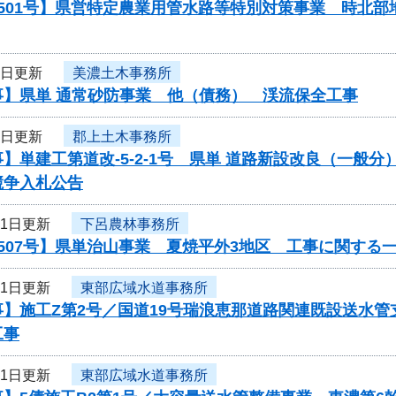
0501号】県営特定農業用管水路等特別対策事業 時北
4日更新
美濃土木事務所
事】県単 通常砂防事業 他（債務） 渓流保全工事
4日更新
郡上土木事務所
】単建工第道改-5-2-1号 県単 道路新設改良（一般
競争入札公告
31日更新
下呂農林事務所
507号】県単治山事業 夏焼平外3地区 工事に関する
31日更新
東部広域水道事務所
】施工Z第2号／国道19号瑞浪恵那道路関連既設送水管
工事
31日更新
東部広域水道事務所