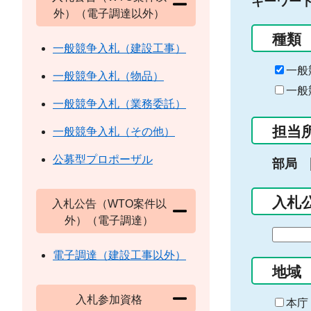
キーワー
外）（電子調達以外）
種類
一般競争入札（建設工事）
一般
一般競争入札（物品）
一般
一般競争入札（業務委託）
担当
一般競争入札（その他）
公募型プロポーザル
部局
入札
入札公告（WTO案件以
外）（電子調達）
期
間
電子調達（建設工事以外）
の
地域
始
入札参加資格
ま
本庁