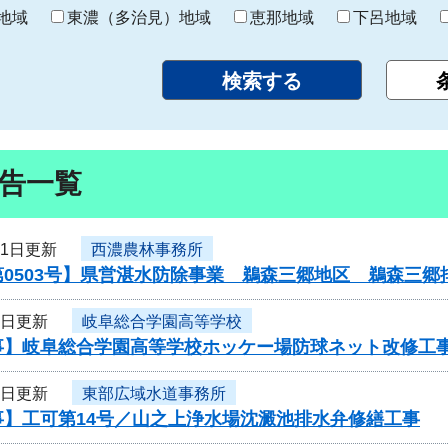
り
地域
東濃（多治見）地域
恵那地域
下呂地域
告一覧
11日更新
西濃農林事務所
第0503号】県営湛水防除事業 鵜森三郷地区 鵜森三
8日更新
岐阜総合学園高等学校
事】岐阜総合学園高等学校ホッケー場防球ネット改修工
7日更新
東部広域水道事務所
事】工可第14号／山之上浄水場沈澱池排水弁修繕工事