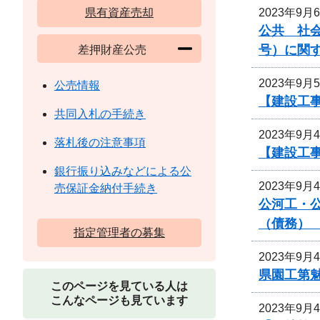
2023年9月
県有資産売却
公共 社会
号）に関
差押財産公売
2023年9月
公売情報
【建設工
共同入札の手続き
2023年9月
落札後の注意事項
【建設工
銀行振り込みなどによる公
2023年9月
売保証金納付手続き
公河工・公
（債務）
指定管理者の募集
2023年9月
県園工第魅
このページを見ている人は
こんなページも見ています
2023年9月