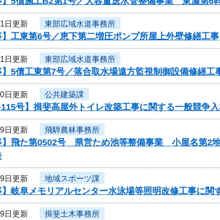
】5債施工B2第1号／大容量送水管整備事業 東濃第6
31日更新
東部広域水道事務所
事】工東第6号／恵下第二増圧ポンプ所屋上外壁修繕工事
31日更新
東部広域水道事務所
事】5債工東第7号／落合取水場遠方監視制御設備修繕工
30日更新
公共建築課
-115号】揖斐高屋外トイレ改築工事に関する一般競争
29日更新
飛騨農林事務所
】飛た第0502号 県営ため池等整備事業 小屋名第2
告
29日更新
地域スポーツ課
事】岐阜メモリアルセンター水泳場等照明改修工事に関
29日更新
揖斐土木事務所