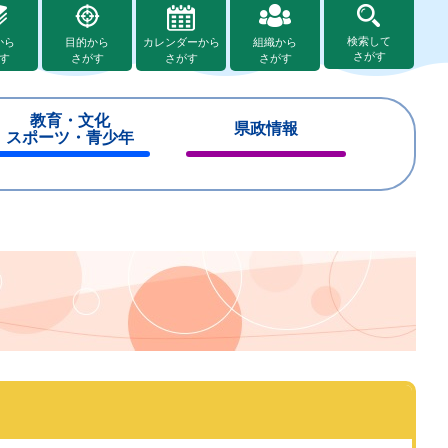
検索して
から
目的から
カレンダーから
組織から
さがす
す
さがす
さがす
さがす
教育・文化
県政情報
スポーツ・青少年
閉
閉
じ
じ
る
る