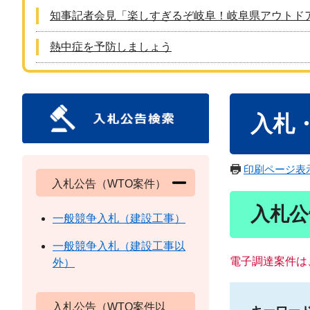
知事記者会見「楽しすぎるぞ岐阜！岐阜県アウトド
熱中症を予防しましょう
本
入札
文
印刷ページ表
入札公告（WTO案件）
入札公
一般競争入札（建設工事）
一般競争入札（建設工事以
電子調達案件は
外）
入札公告（WTO案件以