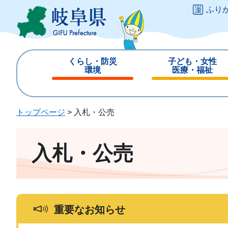
ペ
メ
ふり
ー
ニ
ジ
ュ
の
ー
先
を
くらし・防災
子ども・女性
頭
飛
環境
医療・福祉
で
ば
閉
閉
す
し
じ
じ
。
て
る
る
トップページ
>
入札・公売
本
文
へ
入札・公売
重要なお知らせ