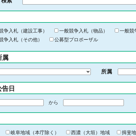
ド検索
検
索
す
る
キ
競争入札（建設工事）
一般競争入札（物品）
一般競
ー
競争入札（その他）
公募型プロポーザル
ワ
ー
所属
ド
を
所属
入
力
公告日
から
期
間
の
終
わ
岐阜地域（本庁除く）
西濃（大垣）地域
揖斐