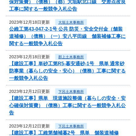
保対策費）（債務）（都）大垣駅北口線 交差点改良
工事に関する一般競争入札公告
2023年12月18日更新
大垣土木事務所
公維工第43-047-2-1号 公共 防災・安全交付金（舗装
道補修）（債務）（一）安八平田線 舗装補修工事に
関する一般競争入札公告
2023年12月18日更新
郡上土木事務所
【建設工事】単砂工第R5-暮安通砂-1号 県単 通常砂
防事業（暮らしの安全・安心）（債務）工事に関する
一般競争入札公告
2023年12月12日更新
下呂土木事務所
【建設工事】県単 現道施設整備（暮らしの安全・安
心確保対策費）（債務）工事に関する一般競争入札公
告
2023年12月12日更新
下呂土木事務所
【建設工事】工維第舗補暮2号 県単 舗装道補修