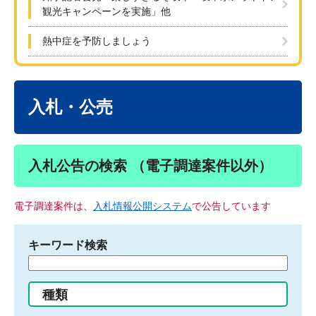
観光キャンペーンを実施」他
熱中症を予防しましょう
本
文
入札・公売
入札公告の検索 （電子調達案件以外）
電子調達案件は、
入札情報公開システム
で公告しています
キーワード検索
検
索
す
種類
る