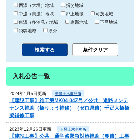
り
西濃（大垣）地域
揖斐地域
中濃（美濃）地域
郡上地域
可茂地域
東濃（多治見）地域
恵那地域
下呂地域
飛騨地域
県外
入札公告一覧
2024年1月5日更新
美濃土木事務所
【建設工事】維工第MK04-04Z号／公共 道路メンテ
ナンス補助（橋りょう補修）（ゼロ県債）千疋大橋橋
梁補修工事
2023年12月26日更新
下呂土木事務所
【建設工事】公共 通学路緊急対策補助（翌債）工事