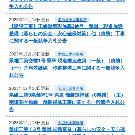
争入札公告
2023年12月18日更新
多治見土木事務所
【建設工事】工維単第現施暮3他号 県単 現道施設
整備（暮らしの安全・安心確保対策）他（債務）工事
に関する一般競争入札公告
2023年12月18日更新
大垣土木事務所
県維工第交構1号 県単 現道構造改築（一般）（債務）
（一）荒尾笠縫線 歩道整備工事に関する一般競争入
札公告
2023年12月18日更新
大垣土木事務所
県維工第0県舗補1号 県単 舗装道補修（0県債）（主）
南濃関ケ原線 舗装補修工事に関する一般競争入札公
告
2023年12月18日更新
大垣土木事務所
県街工第く3号 県単 街路事業（暮らしの安全・安心確