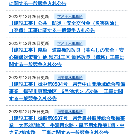
に関する一般競争入札公告
2023年12月26日更新
下呂土木事務所
【建設工事】公共 防災・安全交付金（災害防除）
（翌債）工事に関する一般競争入札公告
2023年12月26日更新
下呂土木事務所
【建設工事】県単 道路新設改良（暮らしの安全・安
心確保対策費）他 黒石1工区 道路改良（債務）工事に
関する一般競争入札公告
2023年12月26日更新
揖斐農林事務所
【建設工事】揖中第0504号 県営中山間地域総合整備
事業 揖斐川東部地区 6号池ポンプ改修 工事に関
する一般競争入札公告
2023年12月26日更新
揖斐農林事務所
【建設工事】揖振第0507号 県営農村振興総合整備事
業 大野3期地区 牛洞用水路・黒野用水路第1期・中
之元2排水路 工事に関する一般競争入札公告