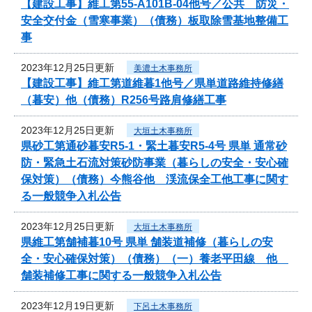
【建設工事】維工第55-A101B-04他号／公共 防災・
安全交付金（雪寒事業）（債務）板取除雪基地整備工
事
2023年12月25日更新
美濃土木事務所
【建設工事】維工第道維暮1他号／県単道路維持修繕
（暮安）他（債務）R256号路肩修繕工事
2023年12月25日更新
大垣土木事務所
県砂工第通砂暮安R5-1・緊土暮安R5-4号 県単 通常砂
防・緊急土石流対策砂防事業（暮らしの安全・安心確
保対策）（債務）今熊谷他 渓流保全工他工事に関す
る一般競争入札公告
2023年12月25日更新
大垣土木事務所
県維工第舗補暮10号 県単 舗装道補修（暮らしの安
全・安心確保対策）（債務）（一）養老平田線 他
舗装補修工事に関する一般競争入札公告
2023年12月19日更新
下呂土木事務所