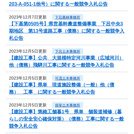
203-A-051-1他号）に関する一般競争入札公告
2023年12月7日更新
下呂農林事務所
【下基第0505号】県営基幹農道整備事業 下呂中央3
期地区 第13号道路工事（債務）に関する一般競争入
札公告
2023年12月5日更新
下呂土木事務所
【建設工事】公共 大規模特定河川事業（広域河川）
他（債務）飛騨川工事に関する一般競争入札公告
2023年12月5日更新
可茂土木事務所
【建設工事】県単 現道施設整備（一般）他（債
務） 工事 に関する一般競争入札公告
2023年12月5日更新
揖斐土木事務所
【建設工事】第維工舗暮1号 県単 舗装道補修（暮
らしの安全安心確保対策）（債務）工事に関する一般
競争入札公告