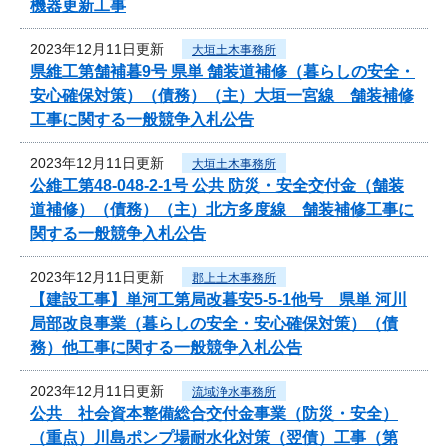
機器更新工事
2023年12月11日更新
大垣土木事務所
県維工第舗補暮9号 県単 舗装道補修（暮らしの安全・
安心確保対策）（債務）（主）大垣一宮線 舗装補修
工事に関する一般競争入札公告
2023年12月11日更新
大垣土木事務所
公維工第48-048-2-1号 公共 防災・安全交付金（舗装
道補修）（債務）（主）北方多度線 舗装補修工事に
関する一般競争入札公告
2023年12月11日更新
郡上土木事務所
【建設工事】単河工第局改暮安5-5-1他号 県単 河川
局部改良事業（暮らしの安全・安心確保対策）（債
務）他工事に関する一般競争入札公告
2023年12月11日更新
流域浄水事務所
公共 社会資本整備総合交付金事業（防災・安全）
（重点）川島ポンプ場耐水化対策（翌債）工事（第