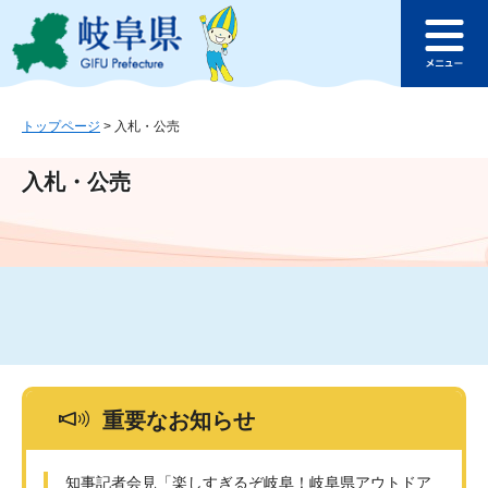
ペ
メ
このページの本文へ
ー
ニ
メ
ジ
ュ
ニ
の
ー
ュ
先
を
ー
頭
飛
トップページ
>
入札・公売
で
ば
す
し
入札・公売
。
て
本
文
へ
重要なお知らせ
知事記者会見「楽しすぎるぞ岐阜！岐阜県アウトドア