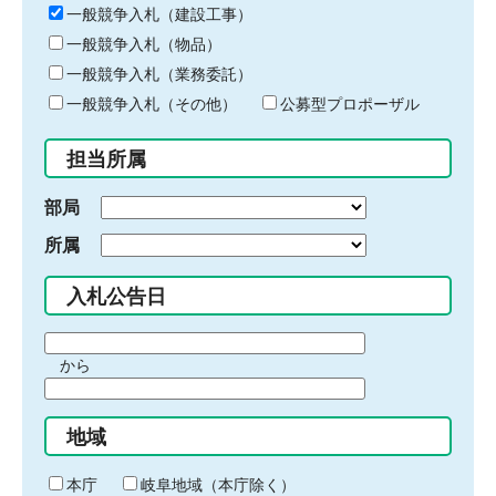
キ
一般競争入札（建設工事）
ー
一般競争入札（物品）
ワ
一般競争入札（業務委託）
ー
ド
一般競争入札（その他）
公募型プロポーザル
を
入
担当所属
力
部局
所属
入札公告日
期
から
間
期
の
間
始
地域
の
ま
終
り
わ
本庁
岐阜地域（本庁除く）