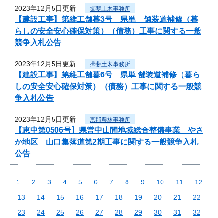
2023年12月5日更新
揖斐土木事務所
【建設工事】第維工舗暮3号 県単 舗装道補修（暮
らしの安全安心確保対策）（債務）工事に関する一般
競争入札公告
2023年12月5日更新
揖斐土木事務所
【建設工事】第維工舗暮6号 県単 舗装道補修（暮ら
しの安全安心確保対策）（債務）工事に関する一般競
争入札公告
2023年12月5日更新
恵那農林事務所
【恵中第0506号】県営中山間地域総合整備事業 やさ
か地区 山口集落道第2期工事に関する一般競争入札
公告
1
2
3
4
5
6
7
8
9
10
11
12
13
14
15
16
17
18
19
20
21
22
23
24
25
26
27
28
29
30
31
32