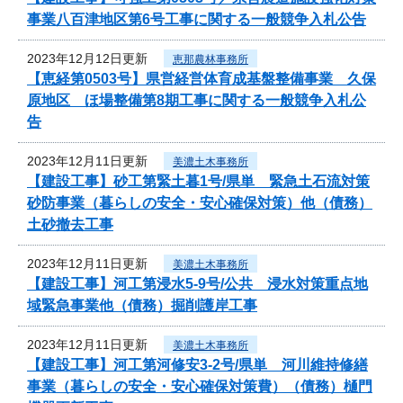
事業八百津地区第6号工事に関する一般競争入札公告
2023年12月12日更新
恵那農林事務所
【恵経第0503号】県営経営体育成基盤整備事業 久保
原地区 ほ場整備第8期工事に関する一般競争入札公
告
2023年12月11日更新
美濃土木事務所
【建設工事】砂工第緊土暮1号/県単 緊急土石流対策
砂防事業（暮らしの安全・安心確保対策）他（債務）
土砂撤去工事
2023年12月11日更新
美濃土木事務所
【建設工事】河工第浸水5-9号/公共 浸水対策重点地
域緊急事業他（債務）掘削護岸工事
2023年12月11日更新
美濃土木事務所
【建設工事】河工第河修安3-2号/県単 河川維持修繕
事業（暮らしの安全・安心確保対策費）（債務）樋門