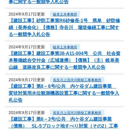
事に関する一般競争入札公告
2024年9月17日更新
岐阜土木事務所
【建設工事】砂防工事第R6砂修長-1号 県単 砂防修
繕（長寿命化）【債務】寺谷川 堰堤修繕工事に関す
る一般競争入札公告
2024年9月17日更新
岐阜土木事務所
【建設工事】建設工事第38-A11-004号 公共 社会資
本整備総合交付金（広域連携）【債務】（主）岐阜美
山線 道路改良工事に関する一般競争入札公告
2024年9月17日更新
長良川上流河川開発工事事務所
【建設工事】第6－6号/公共 内ケ谷ダム建設事業
変状対策用水位観測機器設置工事に関する一般競争入
札公告
2024年9月17日更新
長良川上流河川開発工事事務所
【建設工事】第6－3号/公共 内ケ谷ダム建設事業
（債務） SL-5ブロック地すべり対策（その2）工事