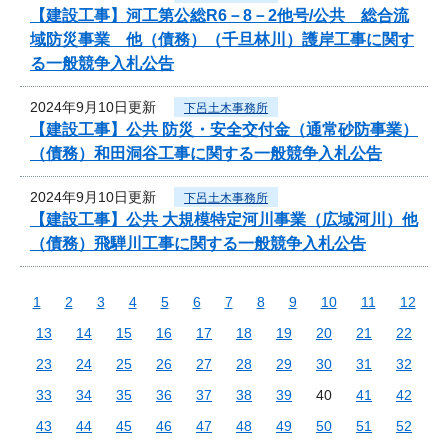
【建設工事】河工第公総R6－8－2他号/公共 総合流
域防災事業 他（債務）（千旦林川）護岸工事に関す
る一般競争入札公告
2024年9月10日更新
下呂土木事務所
【建設工事】公共 防災・安全交付金（通常砂防事業）
（債務）和田洞谷工事に関する一般競争入札公告
2024年9月10日更新
下呂土木事務所
【建設工事】公共 大規模特定河川事業（広域河川）他
（債務）飛騨川工事に関する一般競争入札公告
1
2
3
4
5
6
7
8
9
10
11
12
13
14
15
16
17
18
19
20
21
22
23
24
25
26
27
28
29
30
31
32
33
34
35
36
37
38
39
40
41
42
43
44
45
46
47
48
49
50
51
52