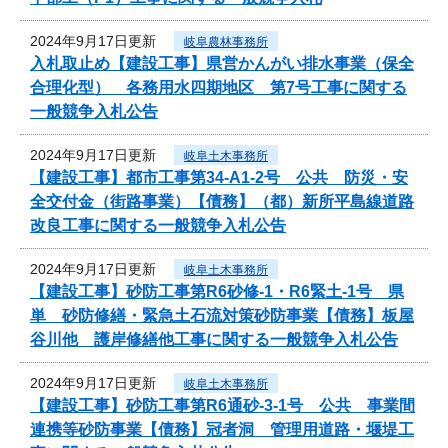
2024年9月17日更新
岐阜農林事務所
入札取止め【建設工事】県営かんがい排水事業（保全
合理化型） 各務用水四期地区 第7号工事に関する
一般競争入札公告
2024年9月17日更新
岐阜土木事務所
【建設工事】都市工事第34-A1-2号 公共 防災・安
全交付金（街路事業）【債務】（都）新所平島線道路
改良工事に関する一般競争入札公告
2024年9月17日更新
岐阜土木事務所
【建設工事】砂防工事第R6砂修-1・R6緊土-1号 県
単 砂防修繕・緊急土石流対策砂防事業【債務】板屋
谷川他 護岸修繕他工事に関する一般競争入札公告
2024年9月17日更新
岐阜土木事務所
【建設工事】砂防工事第R6通砂-3-1号 公共 事業間
連携等砂防事業【債務】冠者洞 管理用道路・堰堤工