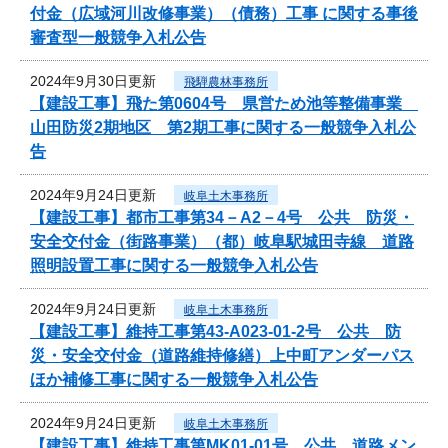
付金（広域河川改修事業）（債務）工事 に関する事後
審査型一般競争入札公告
2024年9月30日更新
飛騨農林事務所
【建設工事】飛た第0604号 県営ため池等整備事業
山田防災2期地区 第2期工事に関する一般競争入札公
告
2024年9月24日更新
岐阜土木事務所
【建設工事】都市工事第34－A2－4号 公共 防災・
安全交付金（街路事業）（都）岐阜駅城田寺線 道路
照明設置工事に関する一般競争入札公告
2024年9月24日更新
岐阜土木事務所
【建設工事】維持工事第43-A023-01-2号 公共 防
災・安全交付金（道路維持修繕）上中町アンダーパス
ほか補修工事に関する一般競争入札公告
2024年9月24日更新
岐阜土木事務所
【建設工事】維持工事第MK01-01号 公共 道路メン