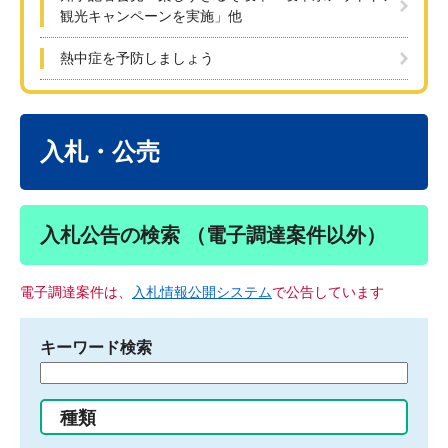
観光キャンペーンを実施」他
熱中症を予防しましょう
本
文
入札・公売
入札公告の検索 （電子調達案件以外）
電子調達案件は、
入札情報公開システム
で公告しています
キーワード検索
検
索
す
種類
る