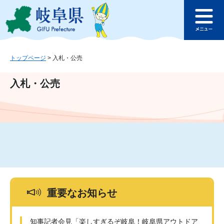
ペ
メ
このページの本文へ
ー
ニ
メ
ジ
ュ
ニ
の
ー
ュ
先
を
ー
頭
飛
トップページ
>
入札・公売
で
ば
す
し
入札・公売
。
て
本
文
へ
重要なお知らせ
知事記者会見「楽しすぎるぞ岐阜！岐阜県アウトドア