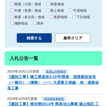
り
西濃（大垣）地域
揖斐地域
中濃（美濃）地域
郡上地域
可茂地域
東濃（多治見）地域
恵那地域
下呂地域
飛騨地域
県外
入札公告一覧
2024年10月11日更新
美濃土木事務所
【建設工事】建工第道改4-10号/県単 道路新設改良
（一般分）（債務）（一）大原富之保線 他 道路改
良工事
2024年10月8日更新
揖斐農林事務所
【建設工事】揖治第0614号 県単治山事業 湯山地区 工