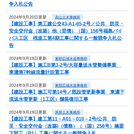
争入札公告
2024年9月20日更新
高山土木事務所
【建設工事】第工建公交43-A1-65-2号／公共 防災・
安全交付金（改築）他（翌債）（国）156号福島バイ
パス工区 桟道工第4期工事に関する一般競争入札公
告
2024年9月19日更新
東部広域水道事務所
【建設工事】施工B第3-2号/大容量送水管整備事業
東濃第7幹線流量計設置工事
2024年9月19日更新
東部広域水道事務所
【建設工事】施工可第14号／既設管更新事業 東濃下
流送水管更新（1工区）舗装復旧工事
2024年9月19日更新
恵那土木事務所
【建設工事】建工第11－A01－010－2号/公共 防
災・安全交付金（改築)（債務）（（国）256号）橋梁
下部工（P1）工事に関する一般競争入札