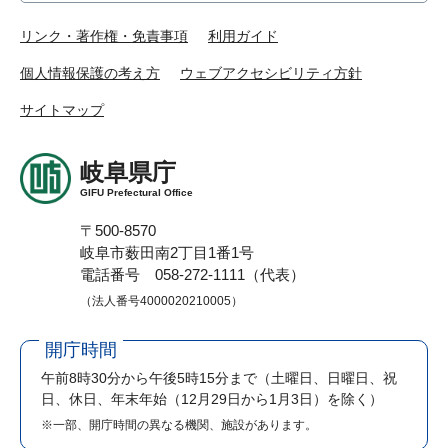
リンク・著作権・免責事項
利用ガイド
個人情報保護の考え方
ウェブアクセシビリティ方針
サイトマップ
岐阜県庁
GIFU Prefectural Office
〒500-8570
岐阜市薮田南2丁目1番1号
電話番号 058-272-1111（代表）
（法人番号4000020210005）
開庁時間
午前8時30分から午後5時15分まで
（土曜日、日曜日、祝
日、休日、年末年始（12月29日から1月3日）を除く）
※一部、開庁時間の異なる機関、施設があります。