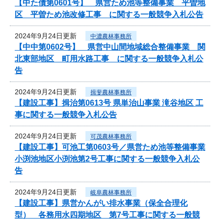
【中た債第0601号】 県営ため池等整備事業 平曽地
区 平曽ため池改修工事 に関する一般競争入札公告
2024年9月24日更新
中濃農林事務所
【中中第0602号】 県営中山間地域総合整備事業 関
北東部地区 町用水路工事 に関する一般競争入札公
告
2024年9月24日更新
揖斐農林事務所
【建設工事】揖治第0613号 県単治山事業 滝谷地区 工
事に関する一般競争入札公告
2024年9月24日更新
可茂農林事務所
【建設工事】可池工第0603号／県営ため池等整備事業
小渕池地区小渕池第2号工事に関する一般競争入札公
告
2024年9月24日更新
岐阜農林事務所
【建設工事】県営かんがい排水事業（保全合理化
型） 各務用水四期地区 第7号工事に関する一般競