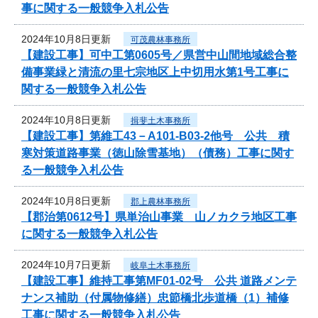
事に関する一般競争入札公告
2024年10月8日更新
可茂農林事務所
【建設工事】可中工第0605号／県営中山間地域総合整
備事業緑と清流の里七宗地区上中切用水第1号工事に
関する一般競争入札公告
2024年10月8日更新
揖斐土木事務所
【建設工事】第維工43－A101-B03-2他号 公共 積
寒対策道路事業（徳山除雪基地）（債務）工事に関す
る一般競争入札公告
2024年10月8日更新
郡上農林事務所
【郡治第0612号】県単治山事業 山ノカクラ地区工事
に関する一般競争入札公告
2024年10月7日更新
岐阜土木事務所
【建設工事】維持工事第MF01-02号 公共 道路メンテ
ナンス補助（付属物修繕）忠節橋北歩道橋（1）補修
工事に関する一般競争入札公告