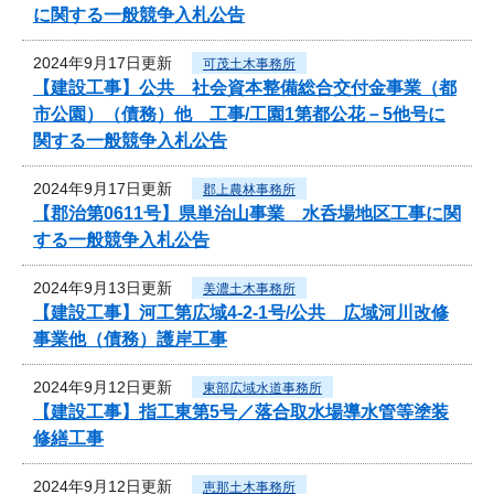
に関する一般競争入札公告
2024年9月17日更新
可茂土木事務所
【建設工事】公共 社会資本整備総合交付金事業（都
市公園）（債務）他 工事/工園1第都公花－5他号に
関する一般競争入札公告
2024年9月17日更新
郡上農林事務所
【郡治第0611号】県単治山事業 水呑場地区工事に関
する一般競争入札公告
2024年9月13日更新
美濃土木事務所
【建設工事】河工第広域4-2-1号/公共 広域河川改修
事業他（債務）護岸工事
2024年9月12日更新
東部広域水道事務所
【建設工事】指工東第5号／落合取水場導水管等塗装
修繕工事
2024年9月12日更新
恵那土木事務所