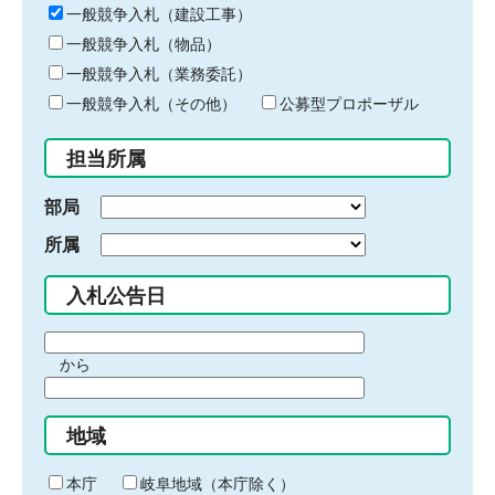
キ
一般競争入札（建設工事）
ー
一般競争入札（物品）
ワ
一般競争入札（業務委託）
ー
ド
一般競争入札（その他）
公募型プロポーザル
を
入
担当所属
力
部局
所属
入札公告日
期
から
間
期
の
間
始
地域
の
ま
終
り
わ
本庁
岐阜地域（本庁除く）