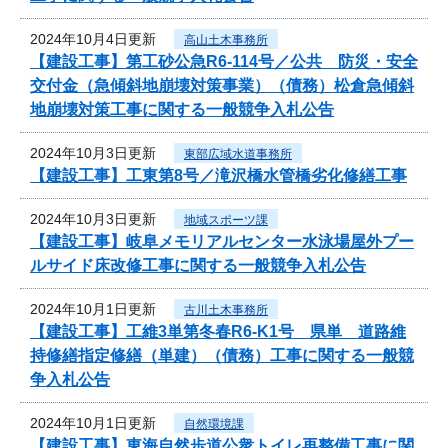
2024年10月4日更新
高山土木事務所
【建設工事】第工砂公急R6-114号／公共 防災・安全
交付金（急傾斜地崩壊対策事業）（債務）松倉急傾斜
地崩壊対策工事に関する一般競争入札公告
2024年10月3日更新
東部広域水道事務所
【建設工事】工東第8号／滝沢橋水管橋劣化修繕工事
2024年10月3日更新
地域スポーツ課
【建設工事】岐阜メモリアルセンター水泳場屋外プー
ルサイド床改修工事に関する一般競争入札公告
2024年10月1日更新
古川土木事務所
【建設工事】工維3単第冬春R6-K1号 県単 道路維
持修繕指定修繕（単建）（債務）工事に関する一般競
争入札公告
2024年10月1日更新
自然環境課
【建設工事】東海自然歩道公衆トイレ再整備工事に関