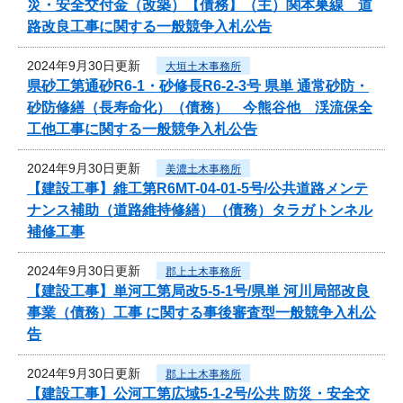
災・安全交付金（改築）【債務】（主）関本巣線 道
路改良工事に関する一般競争入札公告
2024年9月30日更新
大垣土木事務所
県砂工第通砂R6-1・砂修長R6-2-3号 県単 通常砂防・
砂防修繕（長寿命化）（債務） 今熊谷他 渓流保全
工他工事に関する一般競争入札公告
2024年9月30日更新
美濃土木事務所
【建設工事】維工第R6MT-04-01-5号/公共道路メンテ
ナンス補助（道路維持修繕）（債務）タラガトンネル
補修工事
2024年9月30日更新
郡上土木事務所
【建設工事】単河工第局改5-5-1号/県単 河川局部改良
事業（債務）工事 に関する事後審査型一般競争入札公
告
2024年9月30日更新
郡上土木事務所
【建設工事】公河工第広域5-1-2号/公共 防災・安全交