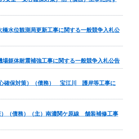
坂大橋水位観測局更新工事に関する一般競争入札公
水機場躯体耐震補強工事に関する一般競争入札公告
安心確保対策）（債務） 宝江川 護岸等工事に
策）（債務）（主）南濃関ケ原線 舗装補修工事