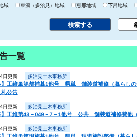
り
地域
東濃（多治見）地域
恵那地域
下呂地域
告一覧
月4日更新
多治見土木事務所
事】工維単第舗補暮1他号 県単 舗装道補修（暮らし
入札公告
月4日更新
多治見土木事務所
】工維第43－049－7－1他号 公共 舗装道補修費
月4日更新
多治見土木事務所
事】工維単第現施暮1他号 県単 現道施設整備（暮ら