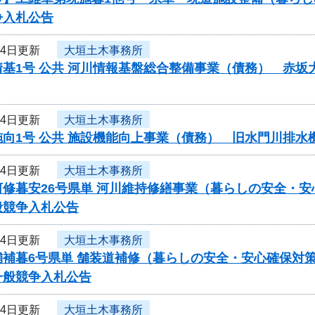
争入札公告
月4日更新
大垣土木事務所
情基1号 公共 河川情報基盤総合整備事業（債務） 赤
月4日更新
大垣土木事務所
施向1号 公共 施設機能向上事業（債務） 旧水門川排
月4日更新
大垣土木事務所
河修暮安26号県単 河川維持修繕事業（暮らしの安全・
般競争入札公告
月4日更新
大垣土木事務所
舗補暮6号県単 舗装道補修（暮らしの安全・安心確保対
一般競争入札公告
月4日更新
大垣土木事務所