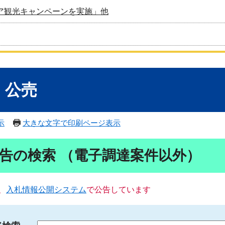
ア観光キャンペーンを実施」他
・公売
示
大きな文字で印刷ページ表示
告の検索 （電子調達案件以外）
、
入札情報公開システム
で公告しています