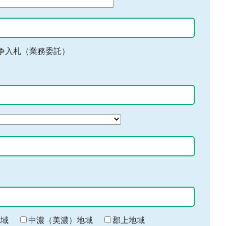
争入札（業務委託）
地域
中濃（美濃）地域
郡上地域