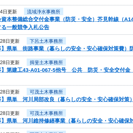
月4日更新
流域浄水事務所
資本整備総合交付金事業（防災・安全）芥見幹線（A14）
する一般競争入札公告
月28日更新
下呂土木事務所
事】県単 街路事業（暮らしの安全・安心確保対策費）
月28日更新
揖斐土木事務所
】第建工43-A01-067-5他号 公共 防災・安全交
月28日更新
可茂土木事務所
事】県単 河川局部改良（暮らしの安全・安心確保対策
月28日更新
可茂土木事務所
事】県単 河川維持修繕事業（暮らしの安全・安心確保