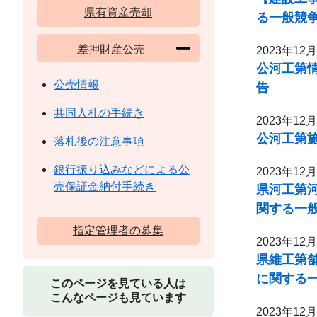
県有資産売却
る一般競
差押財産公売
2023年12
公河工第
公売情報
告
共同入札の手続き
2023年12
公河工第
落札後の注意事項
銀行振り込みなどによる公
2023年12
売保証金納付手続き
県河工第
関する一
指定管理者の募集
2023年12
県維工第
に関する
このページを見ている人は
こんなページも見ています
2023年12