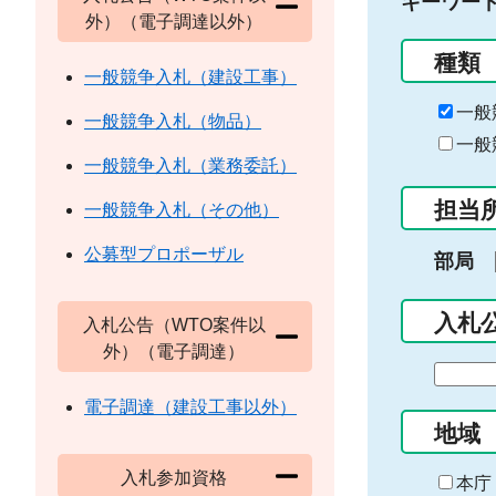
キーワー
外）（電子調達以外）
種類
一般競争入札（建設工事）
一般
一般競争入札（物品）
一般
一般競争入札（業務委託）
担当
一般競争入札（その他）
公募型プロポーザル
部局
入札
入札公告（WTO案件以
外）（電子調達）
期
間
電子調達（建設工事以外）
の
地域
始
入札参加資格
ま
本庁