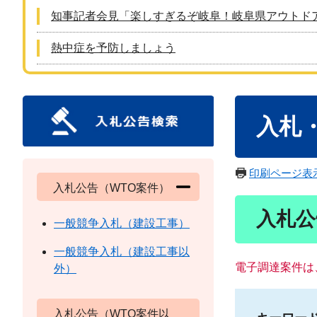
知事記者会見「楽しすぎるぞ岐阜！岐阜県アウトド
熱中症を予防しましょう
本
入札
文
印刷ページ表
入札公告（WTO案件）
入札公
一般競争入札（建設工事）
一般競争入札（建設工事以
電子調達案件は
外）
入札公告（WTO案件以