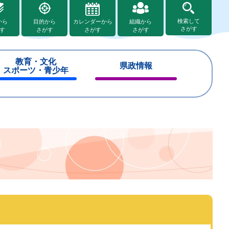
検索して
から
目的から
カレンダーから
組織から
さがす
す
さがす
さがす
さがす
教育・文化
県政情報
スポーツ・青少年
閉
閉
じ
じ
る
る