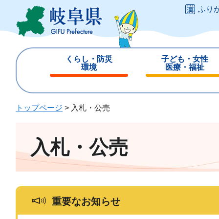
ペ
メ
ふり
ー
ニ
ジ
ュ
の
ー
先
を
くらし・防災
子ども・女性
頭
飛
環境
医療・福祉
で
ば
閉
閉
す
し
じ
じ
。
て
る
る
トップページ
>
入札・公売
本
文
へ
入札・公売
重要なお知らせ