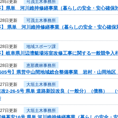
月28日更新
可茂土木事務所
事】県単 河川維持修繕事業（暮らしの安全・安心確保
月28日更新
可茂土木事務所
事】 県単 河川維持修繕事業（暮らしの安全・安心確保
月28日更新
地域スポーツ課
事】岐阜県川辺漕艇場浴室改修工事に関する一般競争入
月28日更新
恵那農林事務所
0505号】県営中山間地域総合整備事業 岩村・山岡地
月27日更新
大垣土木事務所
改2-26-5号 県単 道路新設改良（一般分）（債務）
告
月27日更新
大垣土木事務所
河修暮安16号 県単 河川維持修繕事業（暮らしの安全・