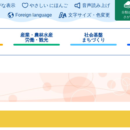
このページの本文へ
がな表示
やさしい にほんご
音声読み上げ
分類
Foreign language
文字サイズ・色変更
さが
産業・農林水産
社会基盤
労働・観光
まちづくり
閉
閉
じ
じ
る
る