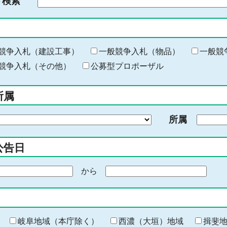
ド検索
検
索
す
る
キ
競争入札（建設工事）
一般競争入札（物品）
一般競
ー
競争入札（その他）
公募型プロポーザル
ワ
ー
所属
ド
を
所属
入
力
公告日
から
期
間
の
終
わ
岐阜地域（本庁除く）
西濃（大垣）地域
揖斐