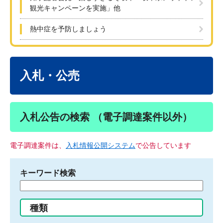
観光キャンペーンを実施」他
熱中症を予防しましょう
本
文
入札・公売
入札公告の検索 （電子調達案件以外）
電子調達案件は、
入札情報公開システム
で公告しています
キーワード検索
検
索
す
種類
る