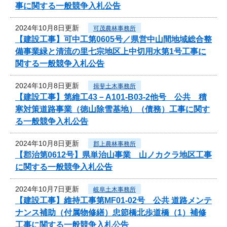
事に関する一般競争入札公告
2024年10月8日更新
可茂農林事務所
【建設工事】可中工第0605号／県営中山間地域総合整
備事業緑と清流の里七宗地区上中切用水第1号工事に
関する一般競争入札公告
2024年10月8日更新
揖斐土木事務所
【建設工事】第維工43－A101-B03-2他号 公共 積
寒対策道路事業（徳山除雪基地）（債務）工事に関す
る一般競争入札公告
2024年10月8日更新
郡上農林事務所
【郡治第0612号】県単治山事業 山ノカクラ地区工事
に関する一般競争入札公告
2024年10月7日更新
岐阜土木事務所
【建設工事】維持工事第MF01-02号 公共 道路メンテ
ナンス補助（付属物修繕）忠節橋北歩道橋（1）補修
工事に関する一般競争入札公告