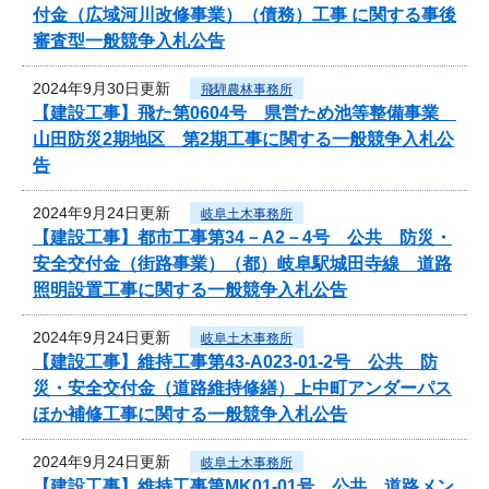
付金（広域河川改修事業）（債務）工事 に関する事後
審査型一般競争入札公告
2024年9月30日更新
飛騨農林事務所
【建設工事】飛た第0604号 県営ため池等整備事業
山田防災2期地区 第2期工事に関する一般競争入札公
告
2024年9月24日更新
岐阜土木事務所
【建設工事】都市工事第34－A2－4号 公共 防災・
安全交付金（街路事業）（都）岐阜駅城田寺線 道路
照明設置工事に関する一般競争入札公告
2024年9月24日更新
岐阜土木事務所
【建設工事】維持工事第43-A023-01-2号 公共 防
災・安全交付金（道路維持修繕）上中町アンダーパス
ほか補修工事に関する一般競争入札公告
2024年9月24日更新
岐阜土木事務所
【建設工事】維持工事第MK01-01号 公共 道路メン