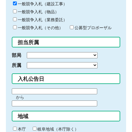
キ
一般競争入札（建設工事）
ー
一般競争入札（物品）
ワ
一般競争入札（業務委託）
ー
ド
一般競争入札（その他）
公募型プロポーザル
を
入
担当所属
力
部局
所属
入札公告日
期
から
間
期
の
間
始
地域
の
ま
終
り
わ
本庁
岐阜地域（本庁除く）