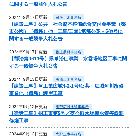
に関する一般競争入札公告
2024年9月17日更新
可茂土木事務所
【建設工事】公共 社会資本整備総合交付金事業（都
市公園）（債務）他 工事/工園1第都公花－5他号に
関する一般競争入札公告
2024年9月17日更新
郡上農林事務所
【郡治第0611号】県単治山事業 水呑場地区工事に関
する一般競争入札公告
2024年9月13日更新
美濃土木事務所
【建設工事】河工第広域4-2-1号/公共 広域河川改修
事業他（債務）護岸工事
2024年9月12日更新
東部広域水道事務所
【建設工事】指工東第5号／落合取水場導水管等塗装
修繕工事
2024年9月12日更新
恵那土木事務所