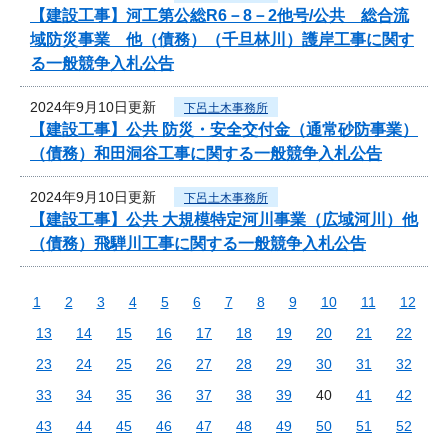
【建設工事】河工第公総R6－8－2他号/公共 総合流
域防災事業 他（債務）（千旦林川）護岸工事に関す
る一般競争入札公告
2024年9月10日更新
下呂土木事務所
【建設工事】公共 防災・安全交付金（通常砂防事業）
（債務）和田洞谷工事に関する一般競争入札公告
2024年9月10日更新
下呂土木事務所
【建設工事】公共 大規模特定河川事業（広域河川）他
（債務）飛騨川工事に関する一般競争入札公告
1
2
3
4
5
6
7
8
9
10
11
12
13
14
15
16
17
18
19
20
21
22
23
24
25
26
27
28
29
30
31
32
33
34
35
36
37
38
39
40
41
42
43
44
45
46
47
48
49
50
51
52