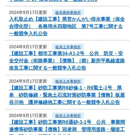
2024年9月17日更新
岐阜農林事務所
入札取止め【建設工事】県営かんがい排水事業（保全
合理化型） 各務用水四期地区 第7号工事に関する
一般競争入札公告
2024年9月17日更新
岐阜土木事務所
【建設工事】都市工事第34-A1-2号 公共 防災・安
全交付金（街路事業）【債務】（都）新所平島線道路
改良工事に関する一般競争入札公告
2024年9月17日更新
岐阜土木事務所
【建設工事】砂防工事第R6砂修-1・R6緊土-1号 県
単 砂防修繕・緊急土石流対策砂防事業【債務】板屋
谷川他 護岸修繕他工事に関する一般競争入札公告
2024年9月17日更新
岐阜土木事務所
【建設工事】砂防工事第R6通砂-3-1号 公共 事業間
連携等砂防事業【債務】冠者洞 管理用道路・堰堤工