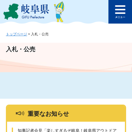
ペ
メ
このページの本文へ
ー
ニ
メ
ジ
ュ
ニ
の
ー
ュ
先
を
ー
頭
飛
トップページ
>
入札・公売
で
ば
す
し
入札・公売
。
て
本
文
へ
重要なお知らせ
知事記者会見「楽しすぎるぞ岐阜！岐阜県アウトドア