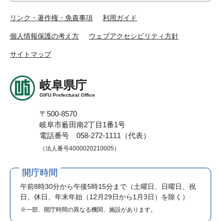
リンク・著作権・免責事項
利用ガイド
個人情報保護の考え方
ウェブアクセシビリティ方針
サイトマップ
岐阜県庁
GIFU Prefectural Office
〒500-8570
岐阜市薮田南2丁目1番1号
電話番号 058-272-1111（代表）
（法人番号4000020210005）
開庁時間
午前8時30分から午後5時15分まで
（土曜日、日曜日、祝
日、休日、年末年始（12月29日から1月3日）を除く）
※一部、開庁時間の異なる機関、施設があります。