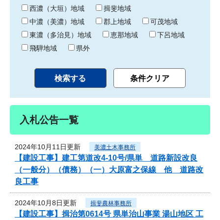
り
西濃（大垣）地域
揖斐地域
中濃（美濃）地域
郡上地域
可茂地域
東濃（多治見）地域
恵那地域
下呂地域
飛騨地域
県外
入札公告一覧
2024年10月11日更新
美濃土木事務所
【建設工事】建工第道改4-10号/県単 道路新設改良
（一般分）（債務）（一）大原富之保線 他 道路改
良工事
2024年10月8日更新
揖斐農林事務所
【建設工事】揖治第0614号 県単治山事業 湯山地区 工