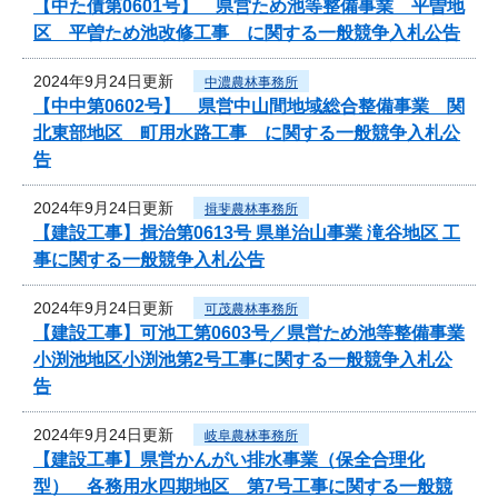
【中た債第0601号】 県営ため池等整備事業 平曽地
区 平曽ため池改修工事 に関する一般競争入札公告
2024年9月24日更新
中濃農林事務所
【中中第0602号】 県営中山間地域総合整備事業 関
北東部地区 町用水路工事 に関する一般競争入札公
告
2024年9月24日更新
揖斐農林事務所
【建設工事】揖治第0613号 県単治山事業 滝谷地区 工
事に関する一般競争入札公告
2024年9月24日更新
可茂農林事務所
【建設工事】可池工第0603号／県営ため池等整備事業
小渕池地区小渕池第2号工事に関する一般競争入札公
告
2024年9月24日更新
岐阜農林事務所
【建設工事】県営かんがい排水事業（保全合理化
型） 各務用水四期地区 第7号工事に関する一般競