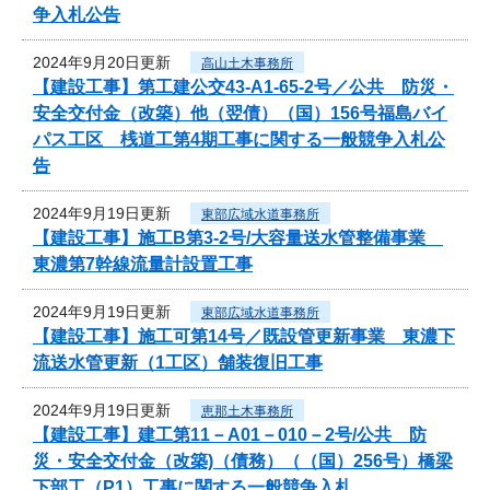
争入札公告
2024年9月20日更新
高山土木事務所
【建設工事】第工建公交43-A1-65-2号／公共 防災・
安全交付金（改築）他（翌債）（国）156号福島バイ
パス工区 桟道工第4期工事に関する一般競争入札公
告
2024年9月19日更新
東部広域水道事務所
【建設工事】施工B第3-2号/大容量送水管整備事業
東濃第7幹線流量計設置工事
2024年9月19日更新
東部広域水道事務所
【建設工事】施工可第14号／既設管更新事業 東濃下
流送水管更新（1工区）舗装復旧工事
2024年9月19日更新
恵那土木事務所
【建設工事】建工第11－A01－010－2号/公共 防
災・安全交付金（改築)（債務）（（国）256号）橋梁
下部工（P1）工事に関する一般競争入札