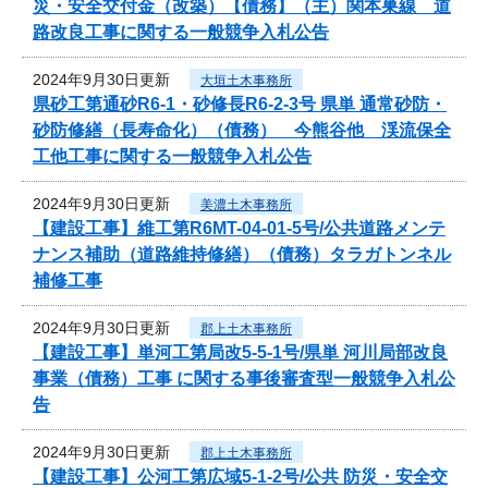
災・安全交付金（改築）【債務】（主）関本巣線 道
路改良工事に関する一般競争入札公告
2024年9月30日更新
大垣土木事務所
県砂工第通砂R6-1・砂修長R6-2-3号 県単 通常砂防・
砂防修繕（長寿命化）（債務） 今熊谷他 渓流保全
工他工事に関する一般競争入札公告
2024年9月30日更新
美濃土木事務所
【建設工事】維工第R6MT-04-01-5号/公共道路メンテ
ナンス補助（道路維持修繕）（債務）タラガトンネル
補修工事
2024年9月30日更新
郡上土木事務所
【建設工事】単河工第局改5-5-1号/県単 河川局部改良
事業（債務）工事 に関する事後審査型一般競争入札公
告
2024年9月30日更新
郡上土木事務所
【建設工事】公河工第広域5-1-2号/公共 防災・安全交