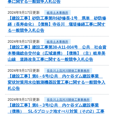
事に関する一般競争入札公告
2024年9月17日更新
岐阜土木事務所
【建設工事】砂防工事第R6砂修長-1号 県単 砂防修
繕（長寿命化）【債務】寺谷川 堰堤修繕工事に関す
る一般競争入札公告
2024年9月17日更新
岐阜土木事務所
【建設工事】建設工事第38-A11-004号 公共 社会資
本整備総合交付金（広域連携）【債務】（主）岐阜美
山線 道路改良工事に関する一般競争入札公告
2024年9月17日更新
長良川上流河川開発工事事務所
【建設工事】第6－6号/公共 内ケ谷ダム建設事業
変状対策用水位観測機器設置工事に関する一般競争入
札公告
2024年9月17日更新
長良川上流河川開発工事事務所
【建設工事】第6－3号/公共 内ケ谷ダム建設事業
（債務） SL-5ブロック地すべり対策（その2）工事