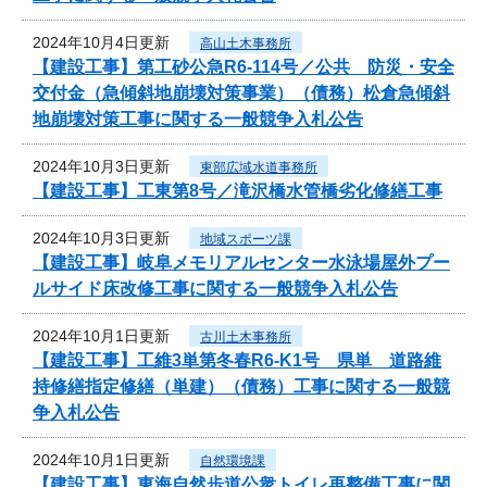
2024年10月4日更新
高山土木事務所
【建設工事】第工砂公急R6-114号／公共 防災・安全
交付金（急傾斜地崩壊対策事業）（債務）松倉急傾斜
地崩壊対策工事に関する一般競争入札公告
2024年10月3日更新
東部広域水道事務所
【建設工事】工東第8号／滝沢橋水管橋劣化修繕工事
2024年10月3日更新
地域スポーツ課
【建設工事】岐阜メモリアルセンター水泳場屋外プー
ルサイド床改修工事に関する一般競争入札公告
2024年10月1日更新
古川土木事務所
【建設工事】工維3単第冬春R6-K1号 県単 道路維
持修繕指定修繕（単建）（債務）工事に関する一般競
争入札公告
2024年10月1日更新
自然環境課
【建設工事】東海自然歩道公衆トイレ再整備工事に関