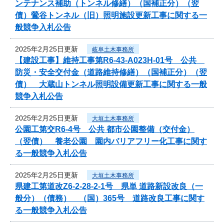
ンテナンス補助（トンネル修繕）（国補正分）（翌
債）鶯谷トンネル（旧）照明施設更新工事に関する一
般競争入札公告
2025年2月25日更新
岐阜土木事務所
【建設工事】維持工事第R6-43-A023H-01号 公共
防災・安全交付金（道路維持修繕）（国補正分）（翌
債） 大蔵山トンネル照明設備更新工事に関する一般
競争入札公告
2025年2月25日更新
大垣土木事務所
公園工第交R6-4号 公共 都市公園整備（交付金）
（翌債） 養老公園 園内バリアフリー化工事に関す
る一般競争入札公告
2025年2月25日更新
大垣土木事務所
県建工第道改Z6-2-28-2-1号 県単 道路新設改良（一
般分）（債務） （国）365号 道路改良工事に関す
る一般競争入札公告