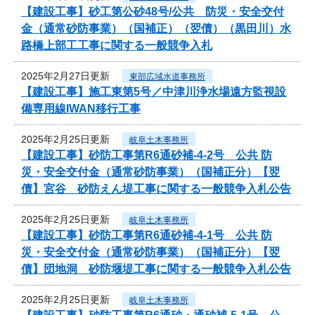
【建設工事】砂工第公砂48号/公共 防災・安全交付
金（通常砂防事業）（国補正）（翌債）（黒田川）水
路橋上部工工事に関する一般競争入札
2025年2月27日更新
東部広域水道事務所
【建設工事】施工東第5号／中津川浄水場遠方監視設
備専用線IWAN移行工事
2025年2月25日更新
岐阜土木事務所
【建設工事】砂防工事第R6通砂補-4-2号 公共 防
災・安全交付金（通常砂防事業）（国補正分）【翌
債】宮谷 砂防えん堤工事に関する一般競争入札公告
2025年2月25日更新
岐阜土木事務所
【建設工事】砂防工事第R6通砂補-4-1号 公共 防
災・安全交付金（通常砂防事業）（国補正分）【翌
債】団地洞 砂防堰堤工事に関する一般競争入札公告
2025年2月25日更新
岐阜土木事務所