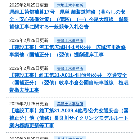
2025年2月25日更新
大垣土木事務所
県維工第舗補暮17号 県単 舗装道補修（暮らしの安
全・安心確保対策）（債務）（一）今尾大垣線 舗装
補修工事に関する一般競争入札公告
2025年2月25日更新
美濃土木事務所
【建設工事】河工第広域H4-1号/公共 広域河川改修
事業他（国補正分）（翌債）掘削護岸工事
2025年2月25日更新
美濃土木事務所
【建設工事】維工第31-A011-4H他号/公共 交通安全
（国補正分）（翌債）岐阜小倉公園自転車道線 植栽
帯撤去等工事
2025年2月25日更新
美濃土木事務所
【建設工事】維工第31-A039-4他号/公共交通安全（国
補正分）他（債務）長良川サイクリングモデルルート
案内標識更新等工事
2025年2月25日更新