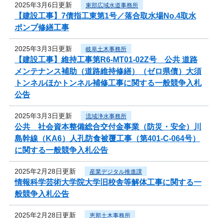
2025年3月6日更新
東部広域水道事務所
【建設工事】7債指工東第1号／落合取水場No.4取水
ポンプ修繕工事
2025年3月3日更新
岐阜土木事務所
【建設工事】維持工事第R6-MT01-02Z号 公共 道路
メンテナンス補助（道路維持修繕）（ゼロ県債）大須
トンネルほかトンネル補修工事に関する一般競争入札
公告
2025年3月3日更新
流域浄水事務所
公共 社会資本整備総合交付金事業（防災・安全）川
島幹線（KA6）人孔防食被覆工事（第401-C-064号）
に関する一般競争入札公告
2025年2月28日更新
産業デジタル推進課
情報科学芸術大学院大学旧校舎等解体工事に関する一
般競争入札公告
2025年2月28日更新
恵那土木事務所