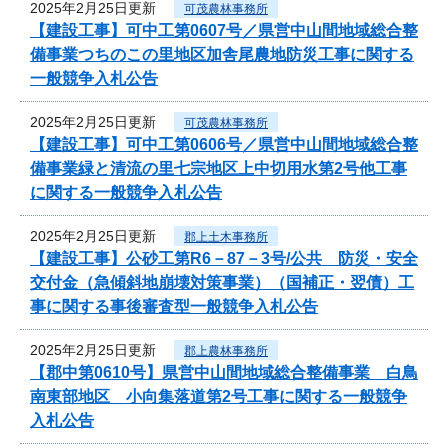
2025年2月25日更新
可茂農林事務所
【建設工事】可中工第0607号／県営中山間地域総合整
備事業つちのこの里地区加舎尾農地防災工事に関する
一般競争入札公告
2025年2月25日更新
可茂農林事務所
【建設工事】可中工第0606号／県営中山間地域総合整
備事業緑と清流の里七宗地区上中切用水第2号他工事
に関する一般競争入札公告
2025年2月25日更新
郡上土木事務所
【建設工事】公砂工第R6－87－3号/公共 防災・安全
交付金（急傾斜地崩壊対策事業）（国補正・翌債）工
事に関する事後審査型一般競争入札公告
2025年2月25日更新
郡上農林事務所
【郡中第0610号】県営中山間地域総合整備事業 白鳥
南東部地区 小向集落道第2号工事に関する一般競争
入札公告