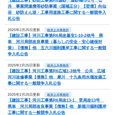
【建設工事】砂防工事第R6通砂・通砂補-5-1号 公
共 事業間連携等砂防事業（国補正分）【翌債】向仙
谷 砂防えん堤・工事用道路工事に関する一般競争入
札公告
2025年2月25日更新
岐阜土木事務所
【建設工事】河川工事第R6局改暮安1-10-2他号 県
単 河川局部改良事業（暮らしの安全・安心確保対
策）【債務】他 五六川掘削護岸工事に関する一般競
争入札公告
2025年2月25日更新
岐阜土木事務所
【建設工事】河川工事第R6広域1-3他号 公共 広域
河川改修事業【債務】他 犀川 十九条用水堰改築工
事に関する一般競争入札公告
2025年2月25日更新
岐阜土木事務所
【建設工事】河川工事第R6局改13-1、受局改13号
県単 河川局部改良事業【債務】他 新堀川掘削護岸
工事に関する一般競争入札公告