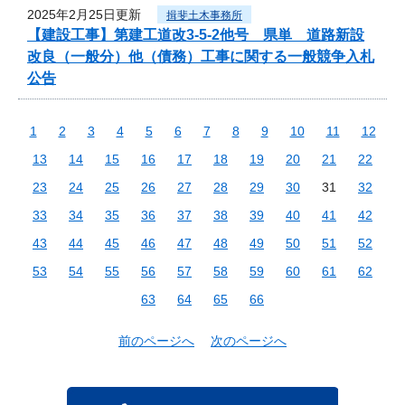
2025年2月25日更新
揖斐土木事務所
【建設工事】第建工道改3-5-2他号 県単 道路新設
改良（一般分）他（債務）工事に関する一般競争入札
公告
1
2
3
4
5
6
7
8
9
10
11
12
13
14
15
16
17
18
19
20
21
22
23
24
25
26
27
28
29
30
31
32
33
34
35
36
37
38
39
40
41
42
43
44
45
46
47
48
49
50
51
52
53
54
55
56
57
58
59
60
61
62
63
64
65
66
前のページへ
次のページへ