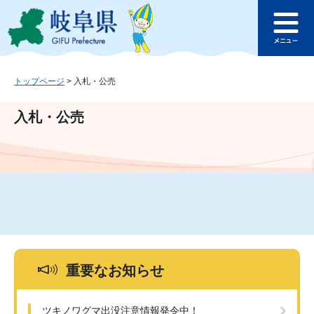
ペ
メ
このページの本文へ
ー
ニ
メ
ジ
ュ
ニ
の
ー
ュ
先
を
ー
頭
飛
トップページ
>
入札・公売
で
ば
す
し
入札・公売
。
て
本
文
へ
重要なお知らせ
ツキノワグマ出没注意情報発令中！