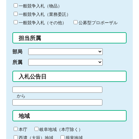
ー
一般競争入札（物品）
ワ
一般競争入札（業務委託）
ー
ド
一般競争入札（その他）
公募型プロポーザル
を
入
担当所属
力
部局
所属
入札公告日
期
から
間
期
の
間
始
地域
の
ま
終
り
わ
本庁
岐阜地域（本庁除く）
り
西濃（大垣）地域
揖斐地域