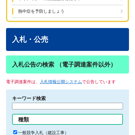
熱中症を予防しましょう
本
文
入札・公売
入札公告の検索 （電子調達案件以外）
電子調達案件は、
入札情報公開システム
で公告しています
キーワード検索
検
索
す
種類
る
キ
一般競争入札（建設工事）