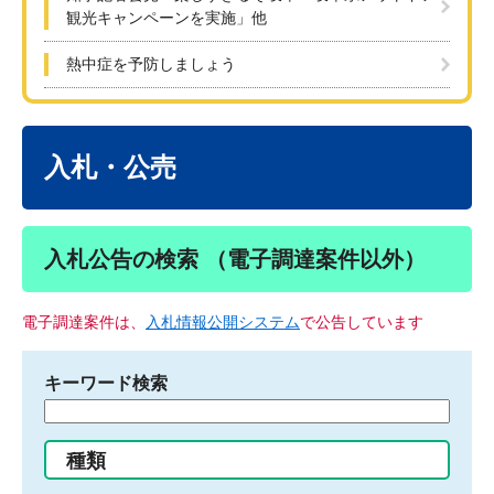
観光キャンペーンを実施」他
熱中症を予防しましょう
本
文
入札・公売
入札公告の検索 （電子調達案件以外）
電子調達案件は、
入札情報公開システム
で公告しています
キーワード検索
検
索
す
種類
る