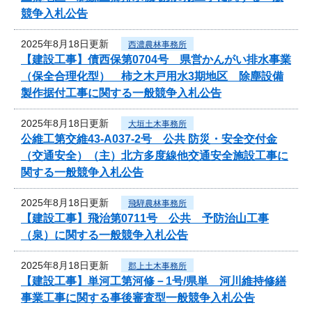
競争入札公告
2025年8月18日更新
西濃農林事務所
【建設工事】債西保第0704号 県営かんがい排水事業
（保全合理化型） 柿之木戸用水3期地区 除塵設備
製作据付工事に関する一般競争入札公告
2025年8月18日更新
大垣土木事務所
公維工第交維43-A037-2号 公共 防災・安全交付金
（交通安全）（主）北方多度線他交通安全施設工事に
関する一般競争入札公告
2025年8月18日更新
飛騨農林事務所
【建設工事】飛治第0711号 公共 予防治山工事
（泉）に関する一般競争入札公告
2025年8月18日更新
郡上土木事務所
【建設工事】単河工第河修－1号/県単 河川維持修繕
事業工事に関する事後審査型一般競争入札公告