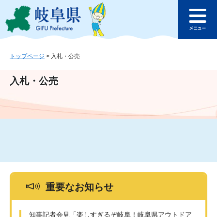
ペ
メ
このページの本文へ
ー
ニ
メ
ジ
ュ
ニ
の
ー
ュ
先
を
ー
頭
飛
トップページ
>
入札・公売
で
ば
す
し
入札・公売
。
て
本
文
へ
重要なお知らせ
知事記者会見「楽しすぎるぞ岐阜！岐阜県アウトドア