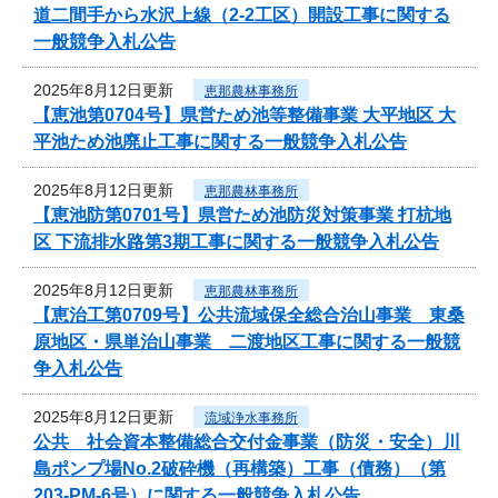
道二間手から水沢上線（2-2工区）開設工事に関する
一般競争入札公告
2025年8月12日更新
恵那農林事務所
【恵池第0704号】県営ため池等整備事業 大平地区 大
平池ため池廃止工事に関する一般競争入札公告
2025年8月12日更新
恵那農林事務所
【恵池防第0701号】県営ため池防災対策事業 打杭地
区 下流排水路第3期工事に関する一般競争入札公告
2025年8月12日更新
恵那農林事務所
【恵治工第0709号】公共流域保全総合治山事業 東桑
原地区・県単治山事業 二渡地区工事に関する一般競
争入札公告
2025年8月12日更新
流域浄水事務所
公共 社会資本整備総合交付金事業（防災・安全）川
島ポンプ場No.2破砕機（再構築）工事（債務）（第
203-PM-6号）に関する一般競争入札公告