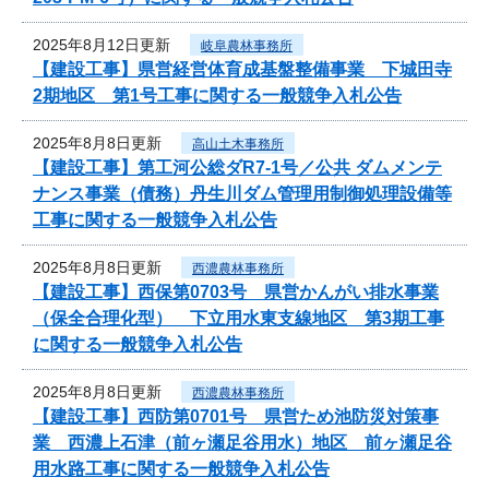
2025年8月12日更新
岐阜農林事務所
【建設工事】県営経営体育成基盤整備事業 下城田寺
2期地区 第1号工事に関する一般競争入札公告
2025年8月8日更新
高山土木事務所
【建設工事】第工河公総ダR7-1号／公共 ダムメンテ
ナンス事業（債務）丹生川ダム管理用制御処理設備等
工事に関する一般競争入札公告
2025年8月8日更新
西濃農林事務所
【建設工事】西保第0703号 県営かんがい排水事業
（保全合理化型） 下立用水東支線地区 第3期工事
に関する一般競争入札公告
2025年8月8日更新
西濃農林事務所
【建設工事】西防第0701号 県営ため池防災対策事
業 西濃上石津（前ヶ瀬足谷用水）地区 前ヶ瀬足谷
用水路工事に関する一般競争入札公告