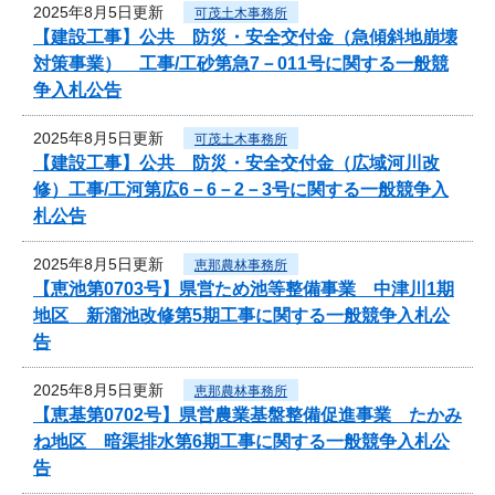
2025年8月5日更新
可茂土木事務所
【建設工事】公共 防災・安全交付金（急傾斜地崩壊
対策事業） 工事/工砂第急7－011号に関する一般競
争入札公告
2025年8月5日更新
可茂土木事務所
【建設工事】公共 防災・安全交付金（広域河川改
修）工事/工河第広6－6－2－3号に関する一般競争入
札公告
2025年8月5日更新
恵那農林事務所
【恵池第0703号】県営ため池等整備事業 中津川1期
地区 新溜池改修第5期工事に関する一般競争入札公
告
2025年8月5日更新
恵那農林事務所
【恵基第0702号】県営農業基盤整備促進事業 たかみ
ね地区 暗渠排水第6期工事に関する一般競争入札公
告