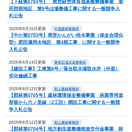
【下経第0703号】 県営経営体育成基盤整備事業 菅
田西部地区 第9号ほ場整備工事に関する一般競争入
札公告
2025年8月15日更新
中濃農林事務所
【中か第0703号】県営かんがい排水事業（保全合理化
型）肥田瀬用水地区 第4期工事 に関する一般競争
入札公告
2025年8月14日更新
東部広域水道事務所
【建設工事】工東第6号／落合取水場取水井（外面）
劣化修繕工事
2025年8月12日更新
郡上農林事務所
【郡林第0705号】森林環境保全整備事業 林業専用道
那留から六ノ里線（2工区）開設工事に関する一般競
争入札公告
2025年8月12日更新
郡上農林事務所
【郡林第0704号】地方創生道整備推進交付金事業 林