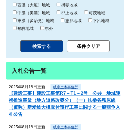
り
西濃（大垣）地域
揖斐地域
中濃（美濃）地域
郡上地域
可茂地域
東濃（多治見）地域
恵那地域
下呂地域
飛騨地域
県外
入札公告一覧
2025年8月18日更新
岐阜土木事務所
【建設工事】建設工事第R7－T1－2号 公共 地域連
携推進事業（地方道路改築分）（一）扶桑各務原線
（仮称）新愛岐大橋取付護岸工事に関する一般競争入
札公告
2025年8月18日更新
岐阜土木事務所