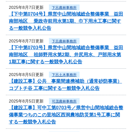
2025年8月7日更新
下呂農林事務所
【下中第0704号】県営中山間地域総合整備事業 益田
南部地区 乗政寺前用水第1期、巾下用水工事に関す
る一般競争入札公告
2025年8月7日更新
下呂農林事務所
【下中第0703号】県営中山間地域総合整備事業 益田
南部地区 祖師野用水第2期、井尻用水、戸部用水第
1期工事に関する一般競争入札公告
2025年8月5日更新
下呂土木事務所
【建設工事】公共 事業間連携補助（通常砂防事業）
コブトチ谷 工事に関する一般競争入札公告
2025年8月5日更新
可茂農林事務所
【建設工事】可中工第0703号／県営中山間地域総合整
備事業つちのこの里地区西洞農地防災第1号工事に関
する一般競争入札公告