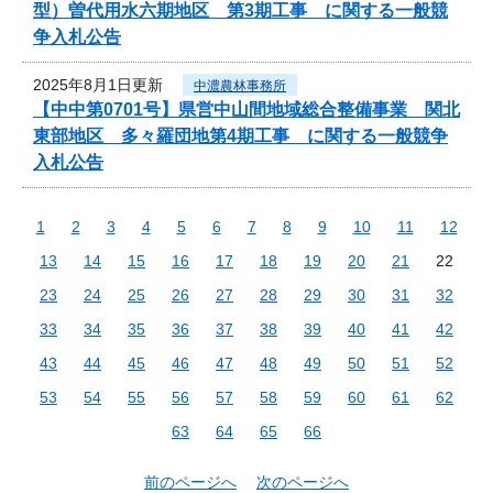
型）曽代用水六期地区 第3期工事 に関する一般競
争入札公告
2025年8月1日更新
中濃農林事務所
【中中第0701号】県営中山間地域総合整備事業 関北
東部地区 多々羅団地第4期工事 に関する一般競争
入札公告
1
2
3
4
5
6
7
8
9
10
11
12
13
14
15
16
17
18
19
20
21
22
23
24
25
26
27
28
29
30
31
32
33
34
35
36
37
38
39
40
41
42
43
44
45
46
47
48
49
50
51
52
53
54
55
56
57
58
59
60
61
62
63
64
65
66
前のページへ
次のページへ