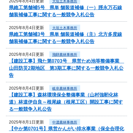
2025年8月4日更新
大垣土木事務所
県維工第舗補5号 県単 舗装道補修（一）脛永万石線
舗装補修工事に関する一般競争入札公告
2025年8月4日更新
大垣土木事務所
県維工第舗補3号 県単 舗装道補修（主）北方多度線
舗装補修工事に関する一般競争入札公告
2025年8月4日更新
飛騨農林事務所
【建設工事】飛た第0703号 県営ため池等整備事業
山田防災2期地区 第3期工事に関する一般競争入札公
告
2025年8月4日更新
岐阜農林事務所
【建設工事】森林環境保全整備事業（山村強靭化林
道）林道伊自良～根尾線（根尾工区）開設工事に関す
る一般競争入札公告
2025年8月1日更新
中濃農林事務所
【中か第0701号】県営かんがい排水事業（保全合理化