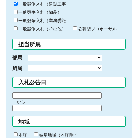
キ
一般競争入札（建設工事）
ー
一般競争入札（物品）
ワ
一般競争入札（業務委託）
ー
ド
一般競争入札（その他）
公募型プロポーザル
を
入
担当所属
力
部局
所属
入札公告日
期
から
間
期
の
間
始
地域
の
ま
終
り
わ
本庁
岐阜地域（本庁除く）