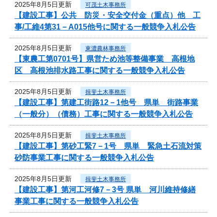
2025年8月5日更新
可茂土木事務所
【建設工事】公共 防災・安全交付金（重点）他 工
事/工維4第31－A015他号に関する一般競争入札公告
2025年8月5日更新
東濃農林事務所
【東農工第0701号】県営ため池等整備事業 高根地
区 高根池排水路工事に関する一般競争入札公告
2025年8月5日更新
揖斐土木事務所
【建設工事】第建工街路12－1他号 県単 街路事業
（一般分）（債務）工事に関する一般競争入札公告
2025年8月5日更新
揖斐土木事務所
【建設工事】第砂工緊7－1号 県単 緊急土石流対策
砂防事業工事に関する一般競争入札公告
2025年8月5日更新
揖斐土木事務所
【建設工事】第河工河修7－3号 県単 河川維持修繕
事業工事に関する一般競争入札公告