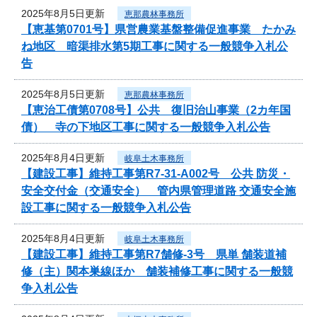
2025年8月5日更新
恵那農林事務所
【恵基第0701号】県営農業基盤整備促進事業 たかみ
ね地区 暗渠排水第5期工事に関する一般競争入札公
告
2025年8月5日更新
恵那農林事務所
【恵治工債第0708号】公共 復旧治山事業（2カ年国
債） 寺の下地区工事に関する一般競争入札公告
2025年8月4日更新
岐阜土木事務所
【建設工事】維持工事第R7-31-A002号 公共 防災・
安全交付金（交通安全） 管内県管理道路 交通安全施
設工事に関する一般競争入札公告
2025年8月4日更新
岐阜土木事務所
【建設工事】維持工事第R7舗修-3号 県単 舗装道補
修（主）関本巣線ほか 舗装補修工事に関する一般競
争入札公告