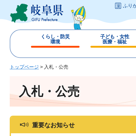
ペ
メ
ふり
ー
ニ
ジ
ュ
の
ー
先
を
くらし・防災
子ども・女性
頭
飛
環境
医療・福祉
で
ば
閉
閉
す
し
じ
じ
。
て
る
る
トップページ
>
入札・公売
本
文
へ
入札・公売
重要なお知らせ