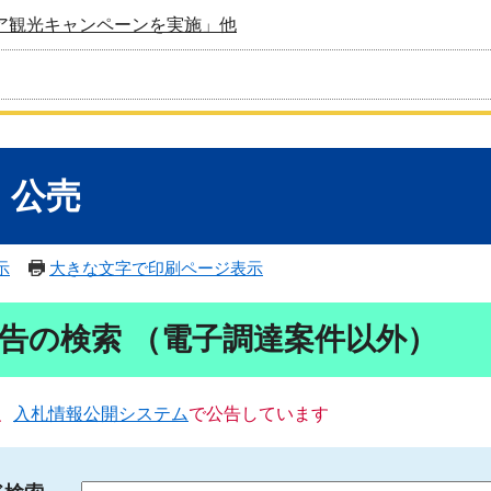
ア観光キャンペーンを実施」他
・公売
示
大きな文字で印刷ページ表示
告の検索 （電子調達案件以外）
、
入札情報公開システム
で公告しています