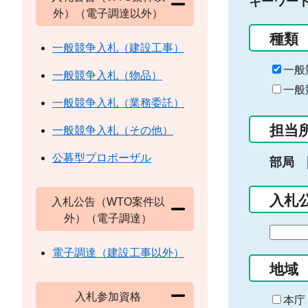
キーワー
外）（電子調達以外）
種類
一般競争入札（建設工事）
一般
一般競争入札（物品）
一般
一般競争入札（業務委託）
担当
一般競争入札（その他）
公募型プロポーザル
部局
入札
入札公告（WTO案件以
外）（電子調達）
期
間
電子調達（建設工事以外）
の
地域
始
入札参加資格
ま
本庁