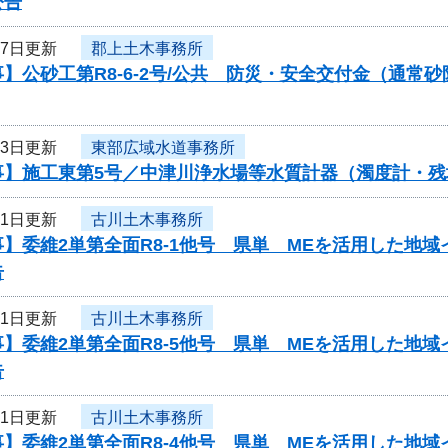
公告
27日更新
郡上土木事務所
】公砂工第R8-6-2号/公共 防災・安全交付金（通
23日更新
東部広域水道事務所
事】施工東第5号／中津川浄水場等水質計器（濁度計・残
21日更新
古川土木事務所
】委維2単第全面R8-1他号 県単 MEを活用した地
告
21日更新
古川土木事務所
】委維2単第全面R8-5他号 県単 MEを活用した地
告
21日更新
古川土木事務所
】委維2単第全面R8-4他号 県単 MEを活用した地