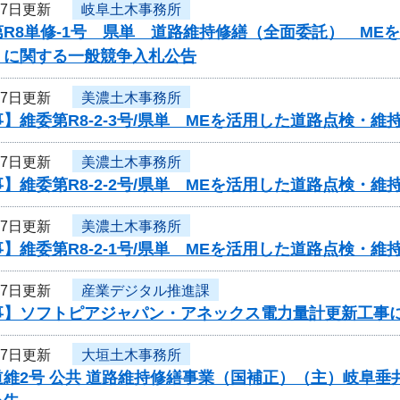
27日更新
岐阜土木事務所
第R8単修-1号 県単 道路維持修繕（全面委託） ME
）に関する一般競争入札公告
27日更新
美濃土木事務所
】維委第R8-2-3号/県単 MEを活用した道路点検・
27日更新
美濃土木事務所
】維委第R8-2-2号/県単 MEを活用した道路点検・
27日更新
美濃土木事務所
】維委第R8-2-1号/県単 MEを活用した道路点検・
27日更新
産業デジタル推進課
事】ソフトピアジャパン・アネックス電力量計更新工事
27日更新
大垣土木事務所
維2号 公共 道路維持修繕事業（国補正）（主）岐阜垂