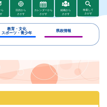
検索して
から
目的から
カレンダーから
組織から
さがす
す
さがす
さがす
さがす
教育・文化
県政情報
スポーツ・青少年
閉
閉
じ
じ
る
る