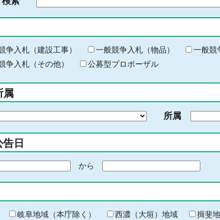
ド検索
検
索
す
る
キ
競争入札（建設工事）
一般競争入札（物品）
一般競
ー
競争入札（その他）
公募型プロポーザル
ワ
ー
所属
ド
を
所属
入
力
公告日
から
期
間
の
終
わ
岐阜地域（本庁除く）
西濃（大垣）地域
揖斐