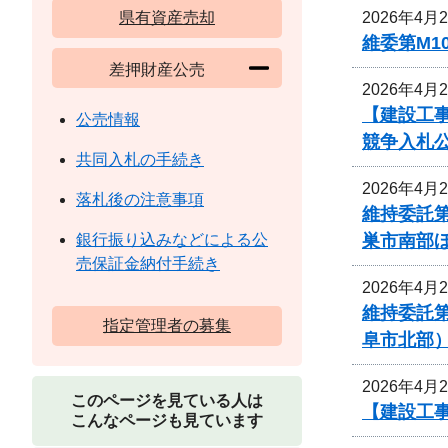
2026年4月
県有資産売却
維委第M1
差押財産公売
2026年4月
【建設工
公売情報
競争入札
共同入札の手続き
2026年4月
落札後の注意事項
維持委託
巣市南部
銀行振り込みなどによる公
売保証金納付手続き
2026年4月
維持委託
指定管理者の募集
阜市北部
2026年4月
このページを見ている人は
【建設工事
こんなページも見ています