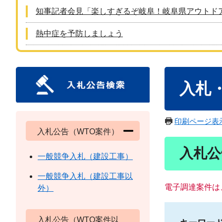
知事記者会見「楽しすぎるぞ岐阜！岐阜県アウトド
熱中症を予防しましょう
本
入札
文
印刷ページ表
入札公告（WTO案件）
入札公
一般競争入札（建設工事）
一般競争入札（建設工事以
電子調達案件は
外）
入札公告（WTO案件以