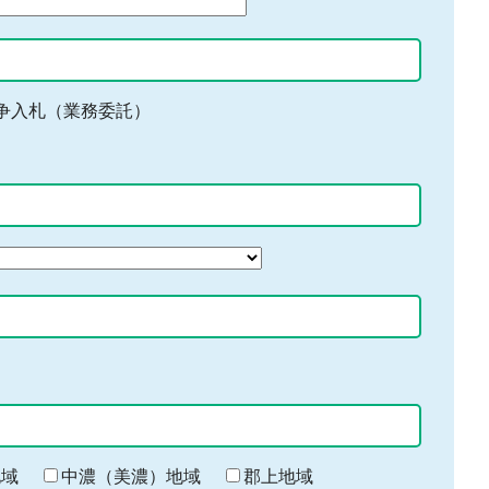
争入札（業務委託）
地域
中濃（美濃）地域
郡上地域