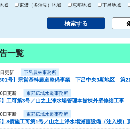
り
地域
東濃（多治見）地域
恵那地域
下呂地域
告一覧
1日更新
下呂農林事務所
801号】県営基幹農道整備事業 下呂中央3期地区 第
30日更新
東部広域水道事務所
事】工可第3号／山之上浄水場管理本館棟外壁修繕工事
30日更新
東部広域水道事務所
事】8債施工可第1号／山之上浄水場滅菌設備（注入機）