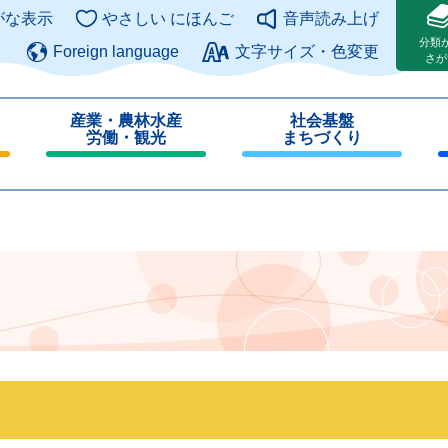
このページの本文へ
がな表示
やさしい にほんご
音声読み上げ
分類
Foreign language
文字サイズ・色変更
さが
産業・農林水産
社会基盤
労働・観光
まちづくり
閉
閉
じ
じ
る
る