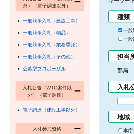
キーワー
外）（電子調達以外）
種類
一般競争入札（建設工事）
一般
一般競争入札（物品）
一般
一般競争入札（業務委託）
担当
一般競争入札（その他）
公募型プロポーザル
部局
入札
入札公告（WTO案件以
外）（電子調達）
期
間
電子調達（建設工事以外）
の
地域
始
入札参加資格
ま
本庁