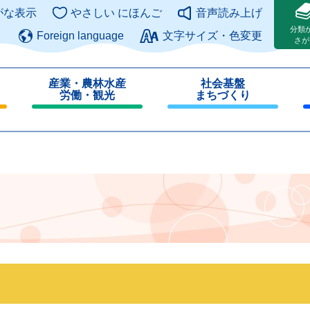
このページの本文へ
がな表示
やさしい にほんご
音声読み上げ
分類
Foreign language
文字サイズ・色変更
さが
産業・農林水産
社会基盤
労働・観光
まちづくり
閉
閉
じ
じ
る
る