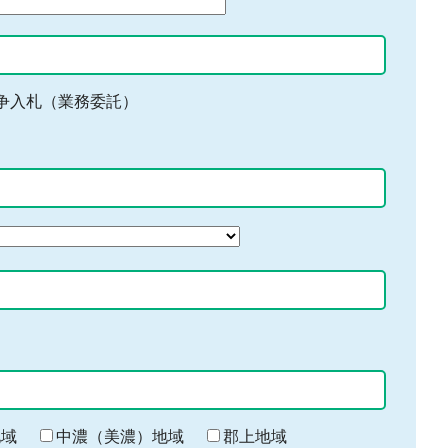
争入札（業務委託）
地域
中濃（美濃）地域
郡上地域