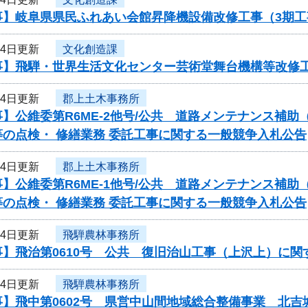
事】岐阜県県民ふれあい会館昇降機設備改修工事（3期
24日更新
文化創造課
事】飛騨・世界生活文化センター芸術堂舞台機構等改修
24日更新
郡上土木事務所
】公維委第R6ME-2他号/公共 道路メンテナンス補
の点検・ 修繕業務 委託工事に関する一般競争入札公告
24日更新
郡上土木事務所
】公維委第R6ME-1他号/公共 道路メンテナンス補
の点検・ 修繕業務 委託工事に関する一般競争入札公告
24日更新
飛騨農林事務所
事】飛治第0610号 公共 復旧治山工事（上沢上）に関
24日更新
飛騨農林事務所
事】飛中第0602号 県営中山間地域総合整備事業 北