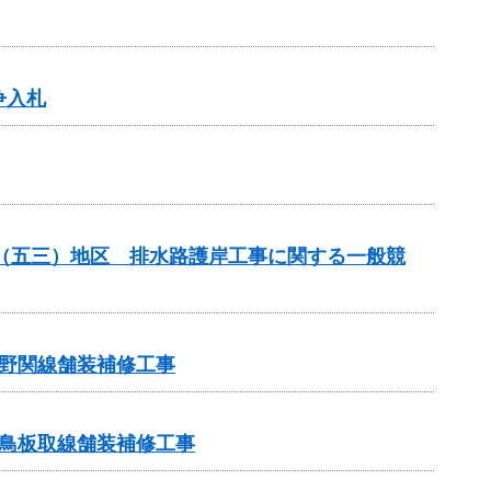
争入札
場（五三）地区 排水路護岸工事に関する一般競
野関線舗装補修工事
鳥板取線舗装補修工事