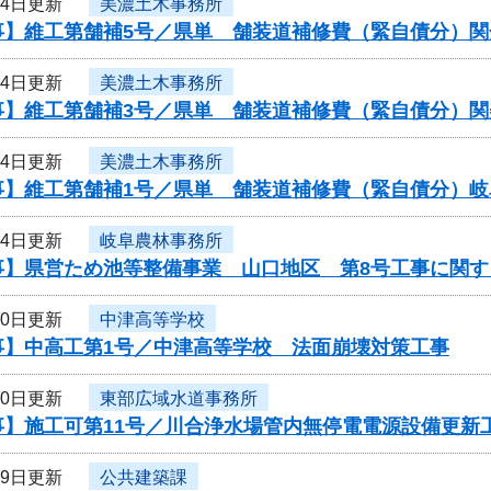
24日更新
美濃土木事務所
事】維工第舗補5号／県単 舗装道補修費（緊自債分）関
24日更新
美濃土木事務所
事】維工第舗補3号／県単 舗装道補修費（緊自債分）関
24日更新
美濃土木事務所
事】維工第舗補1号／県単 舗装道補修費（緊自債分）
24日更新
岐阜農林事務所
事】県営ため池等整備事業 山口地区 第8号工事に関す
20日更新
中津高等学校
事】中高工第1号／中津高等学校 法面崩壊対策工事
20日更新
東部広域水道事務所
事】施工可第11号／川合浄水場管内無停電電源設備更新
19日更新
公共建築課