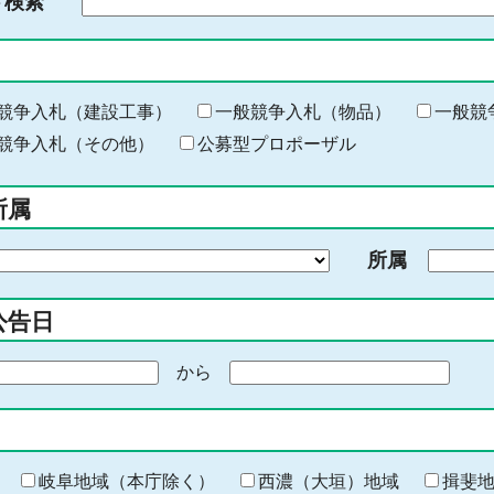
ド検索
検
索
す
る
キ
競争入札（建設工事）
一般競争入札（物品）
一般競
ー
競争入札（その他）
公募型プロポーザル
ワ
ー
所属
ド
を
所属
入
力
公告日
から
期
間
の
終
わ
岐阜地域（本庁除く）
西濃（大垣）地域
揖斐