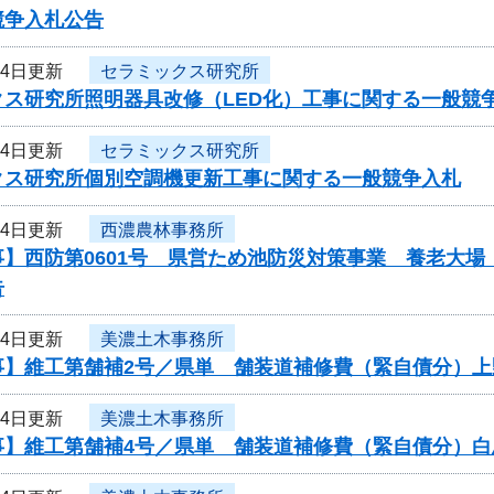
競争入札公告
24日更新
セラミックス研究所
クス研究所照明器具改修（LED化）工事に関する一般競
24日更新
セラミックス研究所
クス研究所個別空調機更新工事に関する一般競争入札
24日更新
西濃農林事務所
事】西防第0601号 県営ため池防災対策事業 養老大
告
24日更新
美濃土木事務所
事】維工第舗補2号／県単 舗装道補修費（緊自債分）上
24日更新
美濃土木事務所
事】維工第舗補4号／県単 舗装道補修費（緊自債分）白