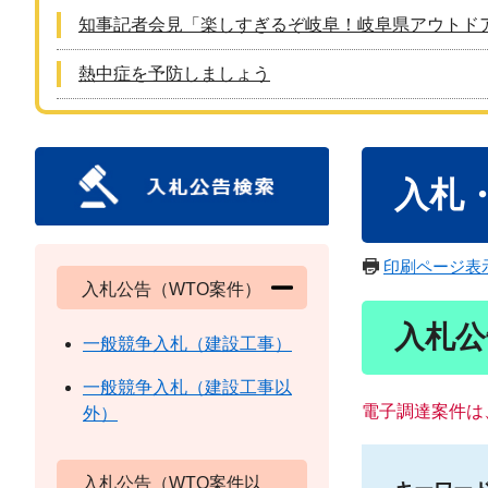
知事記者会見「楽しすぎるぞ岐阜！岐阜県アウトド
熱中症を予防しましょう
本
入札
文
印刷ページ表
入札公告（WTO案件）
入札公
一般競争入札（建設工事）
一般競争入札（建設工事以
電子調達案件は
外）
入札公告（WTO案件以