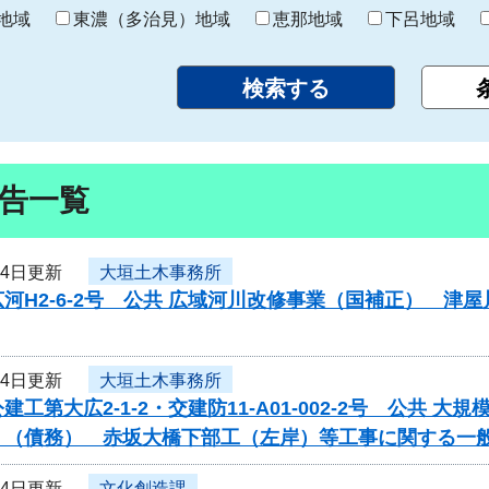
り
地域
東濃（多治見）地域
恵那地域
下呂地域
告一覧
24日更新
大垣土木事務所
河H2-6-2号 公共 広域河川改修事業（国補正） 
24日更新
大垣土木事務所
建工第大広2-1-2・交建防11-A01-002-2号 公共
）（債務） 赤坂大橋下部工（左岸）等工事に関する一
24日更新
文化創造課