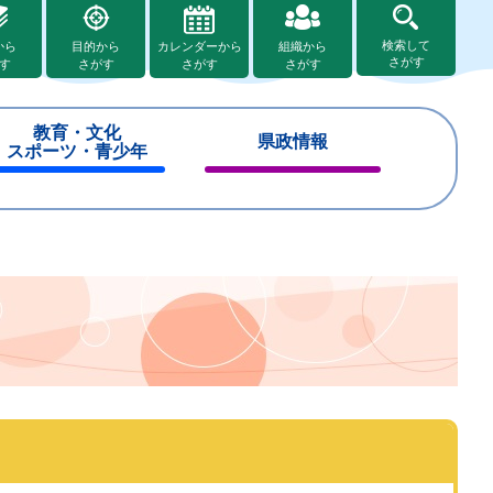
検索して
から
目的から
カレンダーから
組織から
さがす
す
さがす
さがす
さがす
教育・文化
県政情報
スポーツ・青少年
閉
閉
じ
じ
る
る