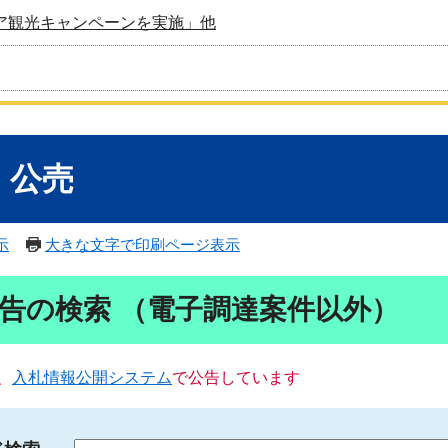
ア観光キャンペーンを実施」他
・公売
示
大きな文字で印刷ページ表示
告の検索 （電子調達案件以外）
、
入札情報公開システム
で公告しています