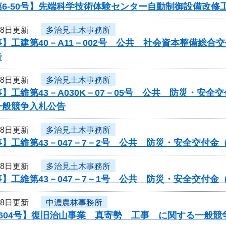
6-50号】先端科学技術体験センター自動制御設備改修
18日更新
多治見土木事務所
】工建第40－A11－002号 公共 社会資本整備総
告
18日更新
多治見土木事務所
】工維第43－A030K－07－05号 公共 防災・安
一般競争入札公告
18日更新
多治見土木事務所
】工維第43－047－7－2号 公共 防災・安全交付
18日更新
多治見土木事務所
】工維第43－047－7－1号 公共 防災・安全交付
18日更新
中濃農林事務所
604号】復旧治山事業 真寄勢 工事 に関する一般競