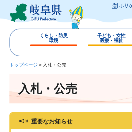
ペ
メ
ふり
ー
ニ
ジ
ュ
の
ー
先
を
くらし・防災
子ども・女性
頭
飛
環境
医療・福祉
で
ば
閉
閉
す
し
じ
じ
。
て
る
る
トップページ
>
入札・公売
本
文
へ
入札・公売
重要なお知らせ