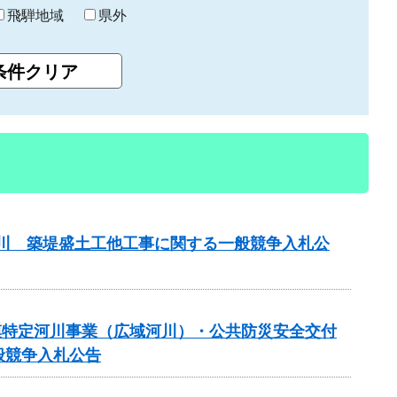
飛騨地域
県外
津屋川 築堤盛土工他工事に関する一般競争入札公
 大規模特定河川事業（広域河川）・公共防災安全交付
般競争入札公告