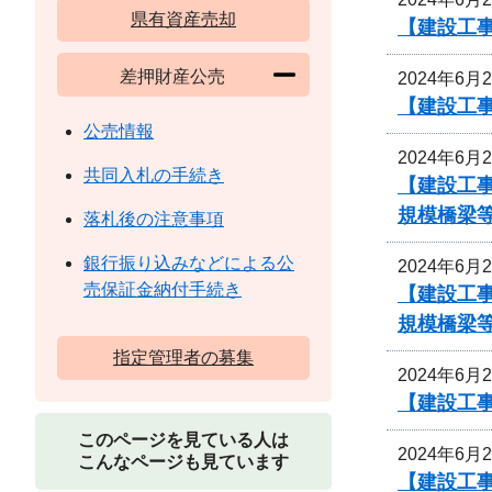
県有資産売却
【建設工
差押財産公売
2024年6月
【建設工
公売情報
2024年6月
共同入札の手続き
【建設工事
規模橋梁等
落札後の注意事項
銀行振り込みなどによる公
2024年6月
売保証金納付手続き
【建設工事
規模橋梁等
指定管理者の募集
2024年6月
【建設工
このページを見ている人は
2024年6月
こんなページも見ています
【建設工