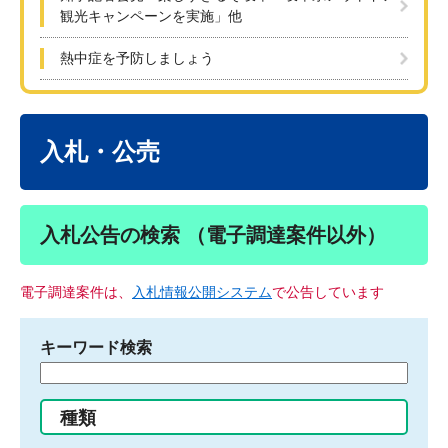
観光キャンペーンを実施」他
熱中症を予防しましょう
本
文
入札・公売
入札公告の検索 （電子調達案件以外）
電子調達案件は、
入札情報公開システム
で公告しています
キーワード検索
検
索
す
種類
る