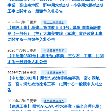
事業 高山南地区 野中用水第2期・小谷用水路第2期
工事に関する一般競争入札公告
2026年7月6日更新
郡上土木事務所
【建設工事】単建工第道改-5-4-1号 / 県単 道路新設改
良（一般分）（主）大和美並線（赤池）道路改良工事
に関する一般競争入札公告
2026年7月6日更新
中濃農林事務所
【中治第0803号】復旧治山事業 三ツ石 工事 に関
する一般競争入札公告
2026年7月6日更新
中濃農林事務所
【中た第0801号】県営ため池等整備事業 宮ヶ洞地
区 宮ヶ洞ため池改修工事 に関する一般競争入札公
告
2026年7月6日更新
岐阜農林事務所
【建設工事】 県営かんがい排水事業（保全合理化型）