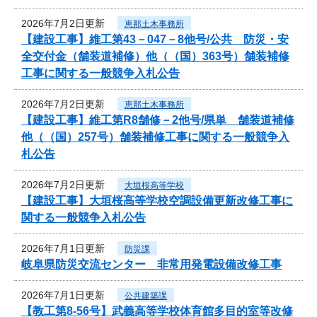
2026年7月2日更新
恵那土木事務所
【建設工事】維工第43－047－8他号/公共 防災・安
全交付金（舗装道補修）他（（国）363号）舗装補修
工事に関する一般競争入札公告
2026年7月2日更新
恵那土木事務所
【建設工事】維工第R8舗修－2他号/県単 舗装道補修
他（（国）257号）舗装補修工事に関する一般競争入
札公告
2026年7月2日更新
大垣桜高等学校
【建設工事】大垣桜高等学校空調設備更新改修工事に
関する一般競争入札公告
2026年7月1日更新
防災課
岐阜県防災交流センター 非常用発電設備改修工事
2026年7月1日更新
公共建築課
【教工第8-56号】武義高等学校体育館多目的室等改修