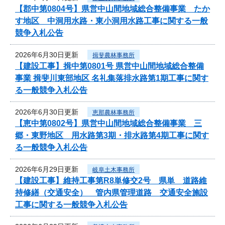
【郡中第0804号】県営中山間地域総合整備事業 たか
す地区 中洞用水路・東小洞用水路工事に関する一般
競争入札公告
2026年6月30日更新
揖斐農林事務所
【建設工事】揖中第0801号 県営中山間地域総合整備
事業 揖斐川東部地区 名礼集落排水路第1期工事に関す
る一般競争入札公告
2026年6月30日更新
恵那農林事務所
【恵中第0802号】県営中山間地域総合整備事業 三
郷・東野地区 用水路第3期・排水路第4期工事に関す
る一般競争入札公告
2026年6月29日更新
岐阜土木事務所
【建設工事】維持工事第R8単修交2号 県単 道路維
持修繕（交通安全） 管内県管理道路 交通安全施設
工事に関する一般競争入札公告