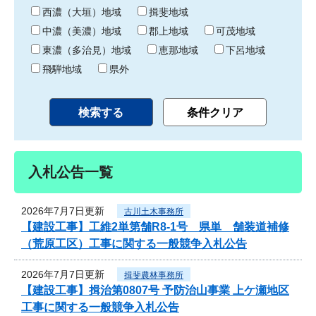
り
西濃（大垣）地域
揖斐地域
中濃（美濃）地域
郡上地域
可茂地域
東濃（多治見）地域
恵那地域
下呂地域
飛騨地域
県外
入札公告一覧
2026年7月7日更新
古川土木事務所
【建設工事】工維2単第舗R8-1号 県単 舗装道補修
（荒原工区）工事に関する一般競争入札公告
2026年7月7日更新
揖斐農林事務所
【建設工事】揖治第0807号 予防治山事業 上ケ瀬地区
工事に関する一般競争入札公告