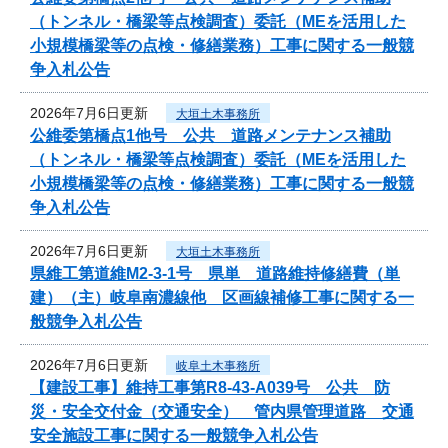
（トンネル・橋梁等点検調査）委託（MEを活用した
小規模橋梁等の点検・修繕業務）工事に関する一般競
争入札公告
2026年7月6日更新
大垣土木事務所
公維委第橋点1他号 公共 道路メンテナンス補助
（トンネル・橋梁等点検調査）委託（MEを活用した
小規模橋梁等の点検・修繕業務）工事に関する一般競
争入札公告
2026年7月6日更新
大垣土木事務所
県維工第道維M2-3-1号 県単 道路維持修繕費（単
建）（主）岐阜南濃線他 区画線補修工事に関する一
般競争入札公告
2026年7月6日更新
岐阜土木事務所
【建設工事】維持工事第R8-43-A039号 公共 防
災・安全交付金（交通安全） 管内県管理道路 交通
安全施設工事に関する一般競争入札公告