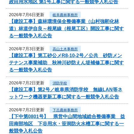
政田用水地区 第1号工事に関する一般競争入札公告
2026年7月6日更新
岐阜農林事務所
【建設工事】森林環境保全整備事業（山村強靭化林
道）林道伊自良～根尾線（根尾工区）開設工事に関す
る一般競争入札公告
2026年7月3日更新
高山土木事務所
【建設工事】第工砂公メR8-10-2号／公共 砂防メン
テナンス事業補助 秋神川砂防えん堤補修工事に関す
る一般競争入札公告
2026年7月2日更新
消防学校
【建設工事】第2号／岐阜県消防学校 無線LAN等ネ
ットワーク機器更新工事に関する一般競争入札公告
2026年7月2日更新
下呂農林事務所
【下中第0801号】 県営中山間地域総合整備事業 益
田南部地区 下谷用水・笹洞防火水槽工事に関する一
般競争入札公告