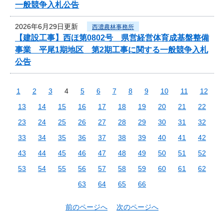
一般競争入札公告
2026年6月29日更新
西濃農林事務所
【建設工事】西ほ第0802号 県営経営体育成基盤整備
事業 平尾1期地区 第2期工事に関する一般競争入札
公告
1
2
3
4
5
6
7
8
9
10
11
12
13
14
15
16
17
18
19
20
21
22
23
24
25
26
27
28
29
30
31
32
33
34
35
36
37
38
39
40
41
42
43
44
45
46
47
48
49
50
51
52
53
54
55
56
57
58
59
60
61
62
63
64
65
66
前のページへ
次のページへ