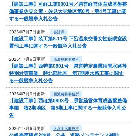
【建設工事】可経工第0801号／県営経営体育成基盤整
備事業佐見久室・佐見大寺地区第6号・第4号工事に関
する一般競争入札公告
2026年7月7日更新
会計課
【建設工事】装工第8-11号 下呂温泉交番女性仮眠室設
置他工事に関する一般競争入札公告
2026年7月6日更新
西濃農林事務所
【建設工事】西特第0801号 県営特定農業用管水路等
特別対策事業 時北部地区 第7期用水路工事に関す
る一般競争入札公告
2026年7月6日更新
西濃農林事務所
【建設工事】西ほ第0803号 県営経営体育成基盤整備
事業 牧2期地区 第5期工事に関する一般競争入札公
告
2026年7月6日更新
大垣土木事務所
公維委第橋点2他号 公共 道路メンテナンス補助