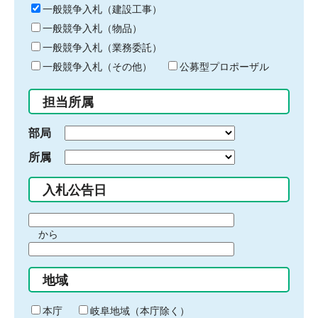
キ
一般競争入札（建設工事）
ー
一般競争入札（物品）
ワ
一般競争入札（業務委託）
ー
ド
一般競争入札（その他）
公募型プロポーザル
を
入
担当所属
力
部局
所属
入札公告日
期
から
間
期
の
間
始
地域
の
ま
終
り
わ
本庁
岐阜地域（本庁除く）