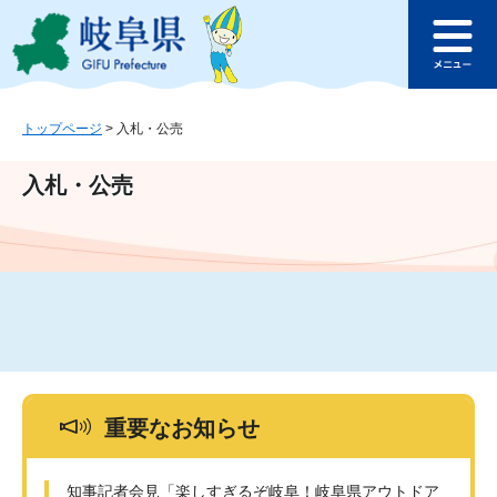
ペ
メ
このページの本文へ
ー
ニ
メ
ジ
ュ
ニ
の
ー
ュ
先
を
ー
頭
飛
トップページ
>
入札・公売
で
ば
す
し
入札・公売
。
て
本
文
へ
重要なお知らせ
知事記者会見「楽しすぎるぞ岐阜！岐阜県アウトドア