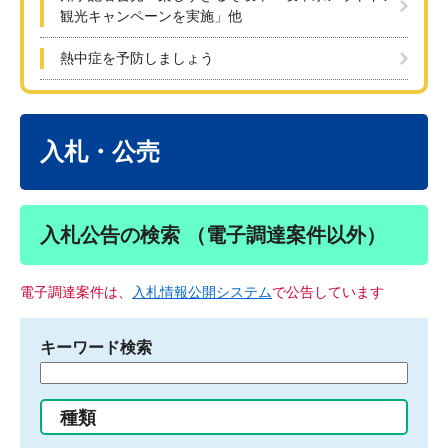
観光キャンペーンを実施」他
熱中症を予防しましょう
本
文
入札・公売
入札公告の検索 （電子調達案件以外）
電子調達案件は、
入札情報公開システム
で公告しています
キーワード検索
検
索
す
種類
る