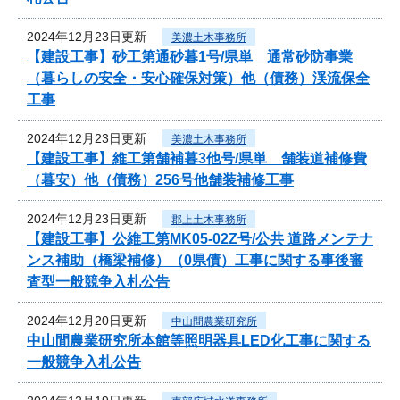
2024年12月23日更新
美濃土木事務所
【建設工事】砂工第通砂暮1号/県単 通常砂防事業
（暮らしの安全・安心確保対策）他（債務）渓流保全
工事
2024年12月23日更新
美濃土木事務所
【建設工事】維工第舗補暮3他号/県単 舗装道補修費
（暮安）他（債務）256号他舗装補修工事
2024年12月23日更新
郡上土木事務所
【建設工事】公維工第MK05-02Z号/公共 道路メンテナ
ンス補助（橋梁補修）（0県債）工事に関する事後審
査型一般競争入札公告
2024年12月20日更新
中山間農業研究所
中山間農業研究所本館等照明器具LED化工事に関する
一般競争入札公告