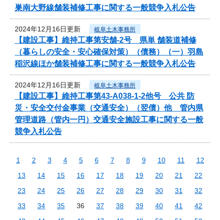
巣南大野線舗装補修工事に関する一般競争入札公告
2024年12月16日更新
岐阜土木事務所
【建設工事】維持工事第安舗-2号 県単 舗装道補修
（暮らしの安全・安心確保対策）（債務）（一）羽島
稲沢線ほか舗装補修工事に関する一般競争入札公告
2024年12月16日更新
岐阜土木事務所
【建設工事】維持工事第43-A038-1-2他号 公共 防
災・安全交付金事業（交通安全）（翌債）他 管内県
管理道路（管内一円）交通安全施設工事に関する一般
競争入札公告
1
2
3
4
5
6
7
8
9
10
11
12
13
14
15
16
17
18
19
20
21
22
23
24
25
26
27
28
29
30
31
32
33
34
35
36
37
38
39
40
41
42