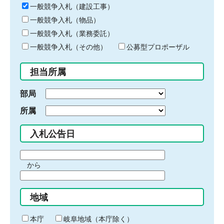
キ
一般競争入札（建設工事）
ー
一般競争入札（物品）
ワ
一般競争入札（業務委託）
ー
ド
一般競争入札（その他）
公募型プロポーザル
を
入
担当所属
力
部局
所属
入札公告日
期
から
間
期
の
間
始
地域
の
ま
終
り
わ
本庁
岐阜地域（本庁除く）