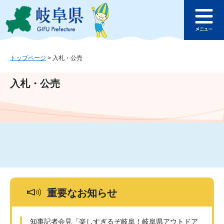
ペ
メ
このページの本文へ
ー
ニ
メ
ジ
ュ
ニ
の
ー
ュ
先
を
ー
頭
飛
トップページ
>
入札・公売
で
ば
す
し
入札・公売
。
て
本
文
へ
重要なお知らせ
知事記者会見「楽しすぎるぞ岐阜！岐阜県アウトドア