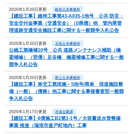
2025年1月20日更新
岐阜土木事務所
【建設工事】維持工事第43-A035-1他号 公共 防災・
安全交付金事業（交通安全）（0県債）他 管内県管
理道路交通安全施設工事に関する一般競争入札公告
2025年1月20日更新
大垣土木事務所
公維工第橋補10号 公共 道路メンテナンス補助（橋
梁補修）（翌債）足谷橋 橋梁補修工事に関する一般
競争入札公告
2025年1月20日更新
郡上土木事務所
【建設工事】単交工第現施－5他号/県単 現道施設整
備（一般）（債務）他工事に関する事後審査型一般競
争入札公告
2025年1月17日更新
水道企業課
【建設工事】6債施工B2第1-1号／大容量送水管整備
事業 推進（瑞浪市釜戸町地内）工事