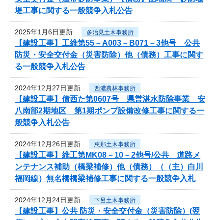
堤工事に関する一般競争入札公告
2025年1月6日更新
多治見土木事務所
【建設工事】工維第55－A003－B071－3他号 公共
防災・安全交付金（災害防除）他（債務）工事に関す
る一般競争入札公告
2024年12月27日更新
西濃農林事務所
【建設工事】債西た第0607号 県営湛水防除事業 安
八南部2期地区 第1期ポンプ設備改修工事に関する一
般競争入札公告
2024年12月26日更新
恵那土木事務所
【建設工事】維工第MK08－10－2他号/公共 道路メ
ンテナンス補助（橋梁補修）他（債務）（（主）白川
福岡線）無名橋橋梁補修工事に関する一般競争入札
2024年12月24日更新
下呂土木事務所
【建設工事】公共 防災・安全交付金（災害防除）(翌