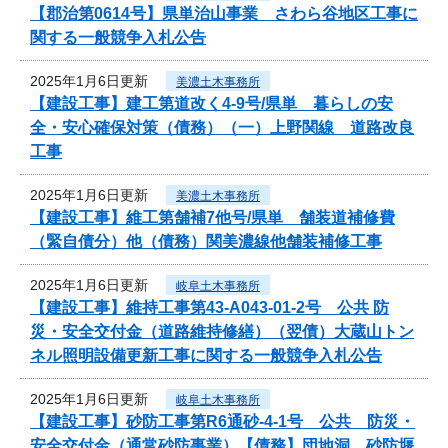
【郡治第0614号】県単治山事業 さわら谷地区工事に
関する一般競争入札公告
2025年1月6日更新
美濃土木事務所
【建設工事】建工第道改く4-9号/県単 暮らしの安
全・安心確保対策（債務）（一）上野関線 道路改良
工事
2025年1月6日更新
美濃土木事務所
【建設工事】維工第舗補7他号/県単 舗装道補修費
（緊自債分）他（債務）関美濃線他舗装補修工事
2025年1月6日更新
岐阜土木事務所
【建設工事】維持工事第43-A043-01-2号 公共 防
災・安全交付金（道路維持修繕）（翌債）大蔵山トン
ネル照明設備更新工事に関する一般競争入札公告
2025年1月6日更新
岐阜土木事務所
【建設工事】砂防工事第R6通砂-4-1号 公共 防災・
安全交付金（通常砂防事業）【債務】団地洞 砂防堰