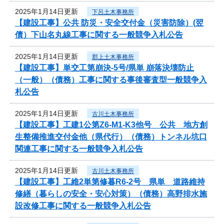
2025年1月14日更新
下呂土木事務所
【建設工事】公共 防災・安全交付金（災害防除）(翌
債）下山名丸線工事に関する一般競争入札公告
2025年1月14日更新
郡上土木事務所
【建設工事】単交工第崩決-5号/県単 崩落決壊防止
（一般）（債務）工事に関する事後審査型一般競争入
札公告
2025年1月14日更新
古川土木事務所
【建設工事】工建1公第Z6-M1-K3他号 公共 地方創
生整備推進交付金他（県代行）（債務）トンネル坑口
関連工事に関する一般競争入札公告
2025年1月14日更新
古川土木事務所
【建設工事】工維2単第修暮R6-2号 県単 道路維持
修繕（暮らしの安全・安心対策）（債務）高野排水施
設改修工事に関する一般競争入札公告