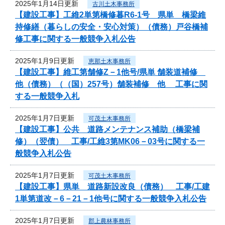
2025年1月14日更新
古川土木事務所
【建設工事】工維2単第橋修暮R6-1号 県単 橋梁維
持修繕（暮らしの安全・安心対策）（債務）戸谷橋補
修工事に関する一般競争入札公告
2025年1月9日更新
恵那土木事務所
【建設工事】維工第舗修Z－1他号/県単 舗装道補修
他（債務）（（国）257号）舗装補修 他 工事に関
する一般競争入札
2025年1月7日更新
可茂土木事務所
【建設工事】公共 道路メンテナンス補助（橋梁補
修）（翌債） 工事/工維3第MK06－03号に関する一
般競争入札公告
2025年1月7日更新
可茂土木事務所
【建設工事】県単 道路新設改良（債務） 工事/工建
1単第道改－6－21－1他号に関する一般競争入札公告
2025年1月7日更新
郡上農林事務所