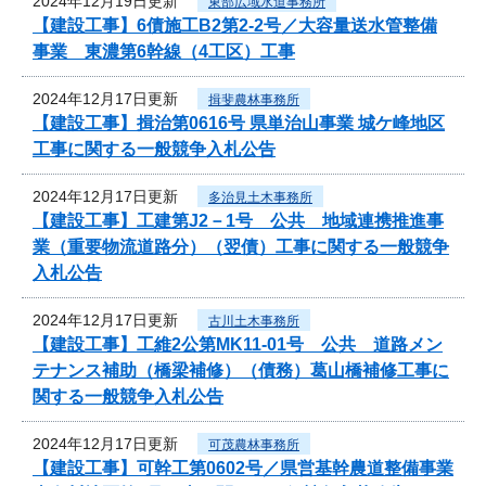
2024年12月19日更新
東部広域水道事務所
【建設工事】6債施工B2第2-2号／大容量送水管整備
事業 東濃第6幹線（4工区）工事
2024年12月17日更新
揖斐農林事務所
【建設工事】揖治第0616号 県単治山事業 城ケ峰地区
工事に関する一般競争入札公告
2024年12月17日更新
多治見土木事務所
【建設工事】工建第J2－1号 公共 地域連携推進事
業（重要物流道路分）（翌債）工事に関する一般競争
入札公告
2024年12月17日更新
古川土木事務所
【建設工事】工維2公第MK11-01号 公共 道路メン
テナンス補助（橋梁補修）（債務）葛山橋補修工事に
関する一般競争入札公告
2024年12月17日更新
可茂農林事務所
【建設工事】可幹工第0602号／県営基幹農道整備事業