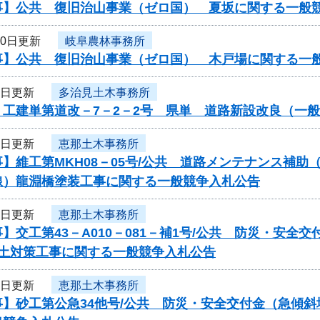
事】公共 復旧治山事業（ゼロ国） 夏坂に関する一般
10日更新
岐阜農林事務所
事】公共 復旧治山事業（ゼロ国） 木戸場に関する一
6日更新
多治見土木事務所
】工建単第道改－7－2－2号 県単 道路新設改良（一
6日更新
恵那土木事務所
】維工第MKH08－05号/公共 道路メンテナンス補
線）龍淵橋塗装工事に関する一般競争入札公告
6日更新
恵那土木事務所
】交工第43－A010－081－補1号/公共 防災・安全
盛土対策工事に関する一般競争入札公告
6日更新
恵那土木事務所
事】砂工第公急34他号/公共 防災・安全交付金（急傾