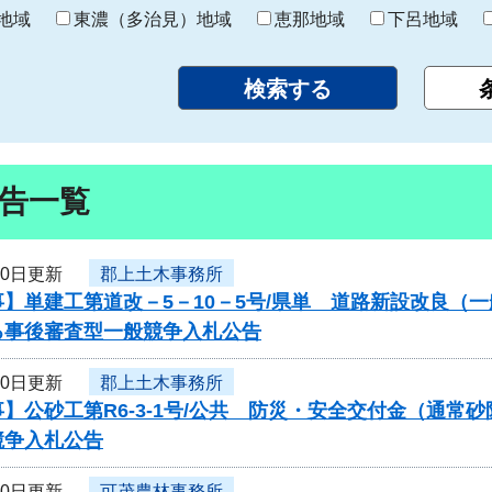
り
地域
東濃（多治見）地域
恵那地域
下呂地域
告一覧
10日更新
郡上土木事務所
】単建工第道改－5－10－5号/県単 道路新設改良（
る事後審査型一般競争入札公告
10日更新
郡上土木事務所
】公砂工第R6-3-1号/公共 防災・安全交付金（通
競争入札公告
10日更新
可茂農林事務所