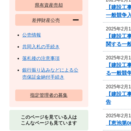
県有資産売却
【建設工事
一般競争
差押財産公売
2025年2月
公売情報
【建設工
関する一
共同入札の手続き
2025年2月
落札後の注意事項
【建設工
銀行振り込みなどによる公
る一般競
売保証金納付手続き
2025年2月
【建設工
指定管理者の募集
告
2025年2月
このページを見ている人は
【恵池第0
こんなページも見ています