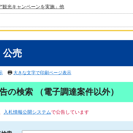
ア観光キャンペーンを実施」他
・公売
示
大きな文字で印刷ページ表示
告の検索 （電子調達案件以外）
、
入札情報公開システム
で公告しています