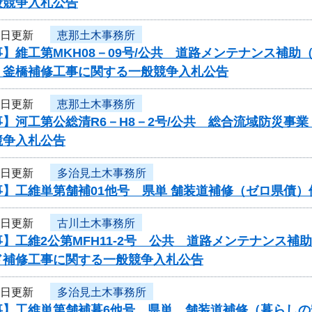
般競争入札公告
6日更新
恵那土木事務所
】維工第MKH08－09号/公共 道路メンテナンス補
）釜橋補修工事に関する一般競争入札公告
6日更新
恵那土木事務所
】河工第公総清R6－H8－2号/公共 総合流域防災事
競争入札公告
5日更新
多治見土木事務所
事】工維単第舗補01他号 県単 舗装道補修（ゼロ県債
4日更新
古川土木事務所
】工維2公第MFH11-2号 公共 道路メンテナンス
ド補修工事に関する一般競争入札公告
4日更新
多治見土木事務所
事】工維単第舗補暮6他号 県単 舗装道補修（暮らし