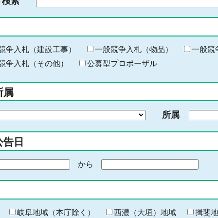
ド検索
検
索
す
る
キ
競争入札（建設工事）
一般競争入札（物品）
一般競
ー
競争入札（その他）
公募型プロポーザル
ワ
ー
所属
ド
を
所属
入
力
公告日
から
期
間
の
終
わ
岐阜地域（本庁除く）
西濃（大垣）地域
揖斐