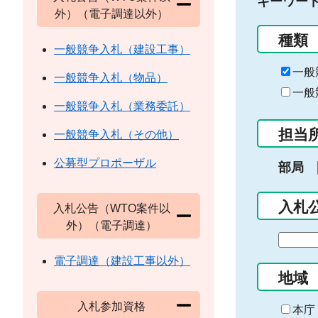
キーワー
外）（電子調達以外）
種類
一般競争入札（建設工事）
一般
一般競争入札（物品）
一般
一般競争入札（業務委託）
担当
一般競争入札（その他）
公募型プロポーザル
部局
入札
入札公告（WTO案件以
外）（電子調達）
期
間
電子調達（建設工事以外）
の
地域
始
入札参加資格
ま
本庁