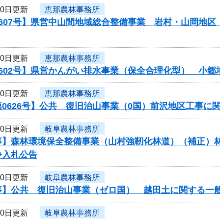
10日更新
恵那農林事務所
0607号】県営中山間地域総合整備事業 岩村・山岡地
10日更新
恵那農林事務所
0602号】県営かんがい排水事業（保全合理化型） 小郷
10日更新
恵那農林事務所
0626号】公共 復旧治山事業（0国）前沢地区工事に
10日更新
岐阜農林事務所
事】森林環境保全整備事業（山村強靭化林道）（補正）
争入札公告
10日更新
岐阜農林事務所
事】公共 復旧治山事業（ゼロ国） 越田土に関する一
10日更新
岐阜農林事務所