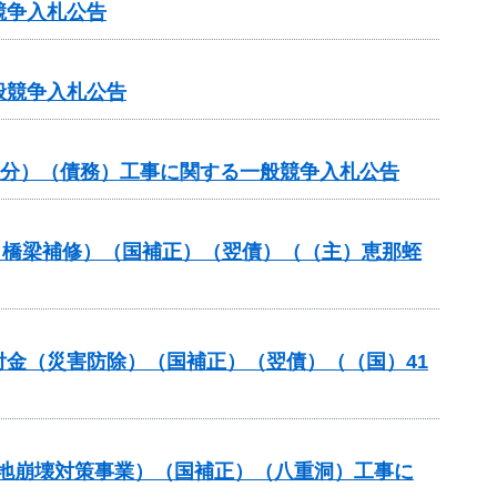
競争入札公告
般競争入札公告
般分）（債務）工事に関する一般競争入札公告
助（橋梁補修）（国補正）（翌債）（（主）恵那蛭
交付金（災害防除）（国補正）（翌債）（（国）41
斜地崩壊対策事業）（国補正）（八重洞）工事に