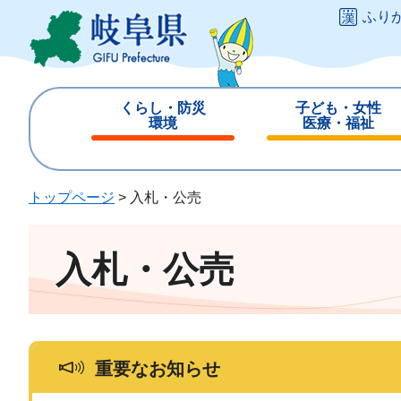
ペ
メ
ふり
ー
ニ
ジ
ュ
の
ー
先
を
くらし・防災
子ども・女性
頭
飛
環境
医療・福祉
で
ば
閉
閉
す
し
じ
じ
。
て
る
る
トップページ
>
入札・公売
本
文
へ
入札・公売
重要なお知らせ