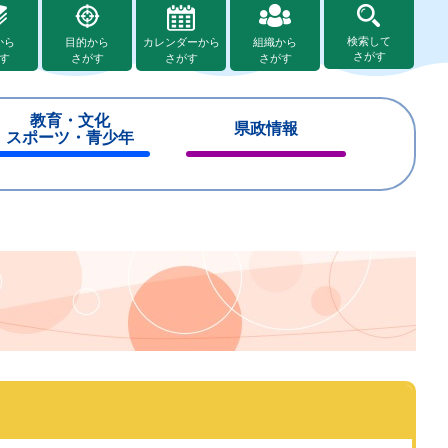
検索して
から
目的から
カレンダーから
組織から
さがす
す
さがす
さがす
さがす
教育・文化
県政情報
スポーツ・青少年
閉
閉
じ
じ
る
る