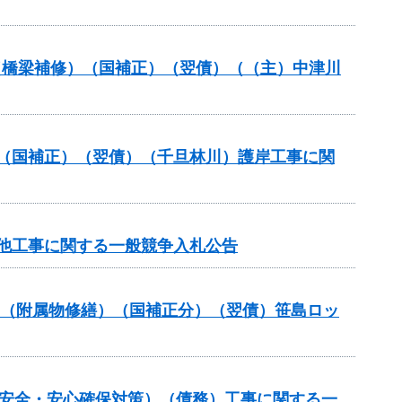
助（橋梁補修）（国補正）（翌債）（（主）中津川
業（国補正）（翌債）（千旦林川）護岸工事に関
）他工事に関する一般競争入札公告
補助（附属物修繕）（国補正分）（翌債）笹島ロッ
の安全・安心確保対策）（債務）工事に関する一