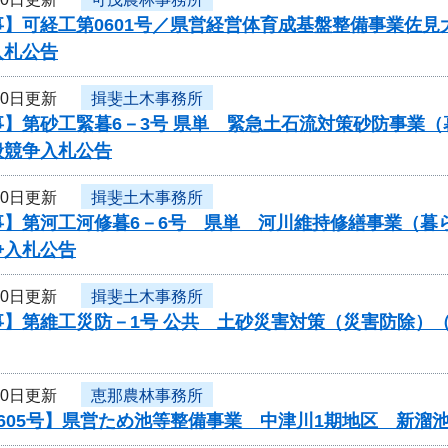
】可経工第0601号／県営経営体育成基盤整備事業佐見
入札公告
10日更新
揖斐土木事務所
事】第砂工緊暮6－3号 県単 緊急土石流対策砂防事業
般競争入札公告
10日更新
揖斐土木事務所
事】第河工河修暮6－6号 県単 河川維持修繕事業（暮
争入札公告
10日更新
揖斐土木事務所
事】第維工災防－1号 公共 土砂災害対策（災害防除）
10日更新
恵那農林事務所
605号】県営ため池等整備事業 中津川1期地区 新溜