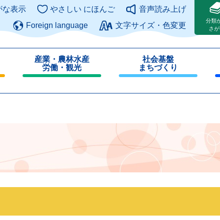
このページの本文へ
がな表示
やさしい にほんご
音声読み上げ
分類
Foreign language
文字サイズ・色変更
さが
産業・農林水産
社会基盤
労働・観光
まちづくり
閉
閉
じ
じ
る
る