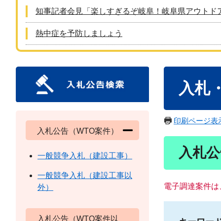
知事記者会見「楽しすぎるぞ岐阜！岐阜県アウトド
熱中症を予防しましょう
本
入札
文
印刷ページ表
入札公告（WTO案件）
入札公
一般競争入札（建設工事）
一般競争入札（建設工事以
電子調達案件は
外）
入札公告（WTO案件以