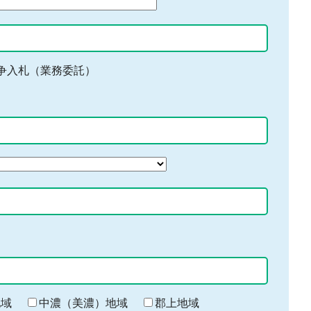
争入札（業務委託）
地域
中濃（美濃）地域
郡上地域