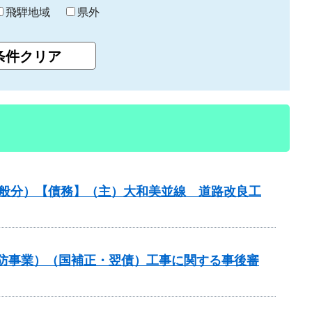
飛騨地域
県外
一般分）【債務】（主）大和美並線 道路改良工
常砂防事業）（国補正・翌債）工事に関する事後審