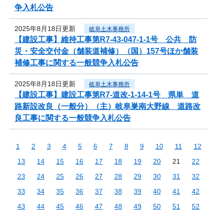
争入札公告
2025年8月18日更新
岐阜土木事務所
【建設工事】維持工事第R7-43-047-1-1号 公共 防
災・安全交付金（舗装道補修）（国）157号ほか舗装
補修工事に関する一般競争入札公告
2025年8月18日更新
岐阜土木事務所
【建設工事】建設工事第R7-道改-1-14-1号 県単 道
路新設改良（一般分）（主）岐阜巣南大野線 道路改
良工事に関する一般競争入札公告
1
2
3
4
5
6
7
8
9
10
11
12
13
14
15
16
17
18
19
20
21
22
23
24
25
26
27
28
29
30
31
32
33
34
35
36
37
38
39
40
41
42
43
44
45
46
47
48
49
50
51
52