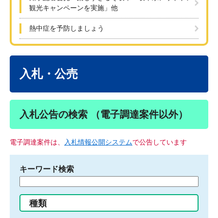
観光キャンペーンを実施」他
熱中症を予防しましょう
本
文
入札・公売
入札公告の検索 （電子調達案件以外）
電子調達案件は、
入札情報公開システム
で公告しています
キーワード検索
検
索
す
種類
る