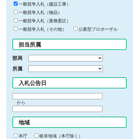
キ
一般競争入札（建設工事）
ー
一般競争入札（物品）
ワ
一般競争入札（業務委託）
ー
ド
一般競争入札（その他）
公募型プロポーザル
を
入
担当所属
力
部局
所属
入札公告日
期
から
間
期
の
間
始
地域
の
ま
終
り
わ
本庁
岐阜地域（本庁除く）