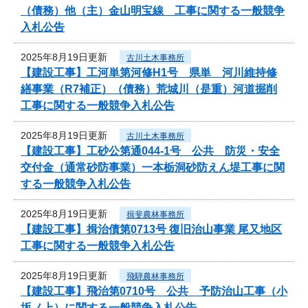
（債務）他（主）金山明宝線 工事に関する一般競争
入札公告
2025年8月19日更新
古川土木事務所
【建設工事】工河単第河修H1号 県単 河川維持修
繕事業（R7補正）（債務）荒城川（是重）河道掘削
工事に関する一般競争入札公告
2025年8月19日更新
古川土木事務所
【建設工事】工砂公第通044-1号 公共 防災・安全
交付金（通常砂防事業）一本栃洞砂防えん堤工事に関
する一般競争入札公告
2025年8月19日更新
揖斐農林事務所
【建設工事】揖治債第0713号 復旧治山事業 尾又地区
工事に関する一般競争入札公告
2025年8月19日更新
飛騨農林事務所
【建設工事】飛治第0710号 公共 予防治山工事（小
坂ノ上）に関する一般競争入札公告