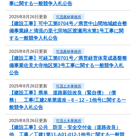
事に関する一般競争入札公告
2025年8月26日更新
可茂農林事務所
【建設工事】可中工第0704号／県営中山間地域総合整
備事業緑と清流の里七宗地区渡瀬用水第1号工事に関
する一般競争入札公告
2025年8月26日更新
可茂農林事務所
【建設工事】可経工第0701号／県営経営体育成基盤整
備事業佐見大寺地区第3号工事に関する一般競争入札
公告
2025年8月26日更新
可茂土木事務所
【建設工事】県単 道路新設改良（緊自債）（債
務） 工事/工建2単第道改－6－12－1他号に関する一
般競争入札公告
2025年8月26日更新
可茂土木事務所
【建設工事】公共 防災・安全交付金（道路改良）
他 工事／工建1第11-A01-012-1他号に関する一般競