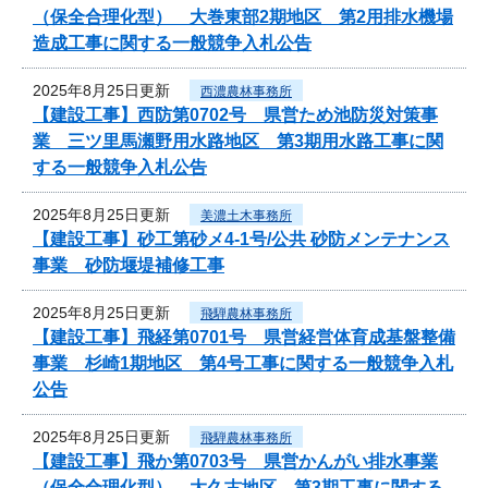
（保全合理化型） 大巻東部2期地区 第2用排水機場
造成工事に関する一般競争入札公告
2025年8月25日更新
西濃農林事務所
【建設工事】西防第0702号 県営ため池防災対策事
業 三ツ里馬瀬野用水路地区 第3期用水路工事に関
する一般競争入札公告
2025年8月25日更新
美濃土木事務所
【建設工事】砂工第砂メ4-1号/公共 砂防メンテナンス
事業 砂防堰堤補修工事
2025年8月25日更新
飛騨農林事務所
【建設工事】飛経第0701号 県営経営体育成基盤整備
事業 杉崎1期地区 第4号工事に関する一般競争入札
公告
2025年8月25日更新
飛騨農林事務所
【建設工事】飛か第0703号 県営かんがい排水事業
（保全合理化型） 大久古地区 第3期工事に関する