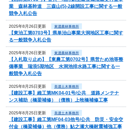
業 森林基幹道 三森山(5)-2線開設工事に関する一般
競争入札公告
2025年8月26日更新
東濃農林事務所
【東治工第0703号】県単治山事業大洞地区工事に関す
る一般競争入札公告
2025年8月26日更新
東濃農林事務所
【入札取り止め】【東農工第0702号】県営ため池等整
備事業 瑞浪5期地区 水洞池排水路工事に関する一
般競争入札公告
2025年8月25日更新
美濃土木事務所
【建設工事】維工第MK04-01号/公共 道路メンテナ
ンス補助（橋梁補修）（債務）上牧橋補修工事
2025年8月25日更新
美濃土木事務所
【建設工事】維工第MF04-03他号/公共 防災・安全交
付金（橋梁補修）他（債務）鮎之瀬大橋耐震補強工事