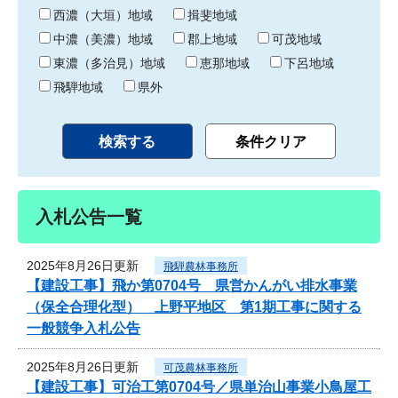
り
西濃（大垣）地域
揖斐地域
中濃（美濃）地域
郡上地域
可茂地域
東濃（多治見）地域
恵那地域
下呂地域
飛騨地域
県外
入札公告一覧
2025年8月26日更新
飛騨農林事務所
【建設工事】飛か第0704号 県営かんがい排水事業
（保全合理化型） 上野平地区 第1期工事に関する
一般競争入札公告
2025年8月26日更新
可茂農林事務所
【建設工事】可治工第0704号／県単治山事業小鳥屋工