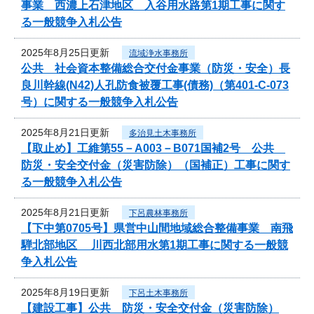
事業 西濃上石津地区 入谷用水路第1期工事に関す
る一般競争入札公告
2025年8月25日更新
流域浄水事務所
公共 社会資本整備総合交付金事業（防災・安全）長
良川幹線(N42)人孔防食被覆工事(債務)（第401-C-073
号）に関する一般競争入札公告
2025年8月21日更新
多治見土木事務所
【取止め】工維第55－A003－B071国補2号 公共
防災・安全交付金（災害防除）（国補正）工事に関す
る一般競争入札公告
2025年8月21日更新
下呂農林事務所
【下中第0705号】県営中山間地域総合整備事業 南飛
騨北部地区 川西北部用水第1期工事に関する一般競
争入札公告
2025年8月19日更新
下呂土木事務所
【建設工事】公共 防災・安全交付金（災害防除）