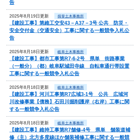
告
2025年8月19日更新
揖斐土木事務所
【建設工事】第維工交安43－A37－3号 公共 防災・
安全交付金（交通安全）工事に関する一般競争入札公
告
2025年8月18日更新
岐阜土木事務所
【建設工事】都市工事第R7-6-2号 県単 街路事業
（一般分）（都）岐阜駅城田寺線 自転車通行帯設置
工事に関する一般競争入札公告
2025年8月18日更新
岐阜土木事務所
【建設工事】河川工事第R7広域3-1号 公共 広域河
川改修事業【債務】石田川掘削護岸（右岸）工事に関
する一般競争入札公告
2025年8月18日更新
岐阜土木事務所
【建設工事】維持工事第R7舗修-4号 県単 舗装道補
修（主）北方多度線ほか舗装補修工事に関する一般競