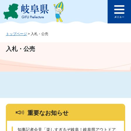
ペ
メ
このページの本文へ
ー
ニ
メ
ジ
ュ
ニ
の
ー
ュ
先
を
ー
頭
飛
トップページ
>
入札・公売
で
ば
す
し
入札・公売
。
て
本
文
へ
重要なお知らせ
知事記者会見「楽しすぎるぞ岐阜！岐阜県アウトドア