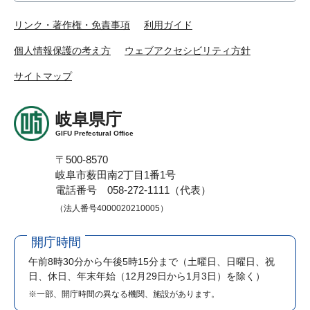
リンク・著作権・免責事項
利用ガイド
個人情報保護の考え方
ウェブアクセシビリティ方針
サイトマップ
岐阜県庁
GIFU Prefectural Office
〒500-8570
岐阜市薮田南2丁目1番1号
電話番号 058-272-1111（代表）
（法人番号4000020210005）
開庁時間
午前8時30分から午後5時15分まで
（土曜日、日曜日、祝
日、休日、年末年始（12月29日から1月3日）を除く）
※一部、開庁時間の異なる機関、施設があります。