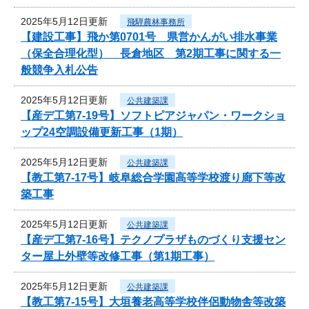
2025年5月12日更新
飛騨農林事務所
【建設工事】飛か第0701号 県営かんがい排水事業
（保全合理化型） 長倉地区 第2期工事に関する一
般競争入札公告
2025年5月12日更新
公共建築課
【産デ工第7-19号】ソフトピアジャパン・ワークショ
ップ24空調設備更新工事（1期）
2025年5月12日更新
公共建築課
【教工第7-17号】岐阜総合学園高等学校渡り廊下等改
築工事
2025年5月12日更新
公共建築課
【産デ工第7-16号】テクノプラザものづくり支援セン
ター屋上外壁等改修工事（第1期工事）
2025年5月12日更新
公共建築課
【教工第7-15号】大垣養老高等学校伴侶動物舎等改築