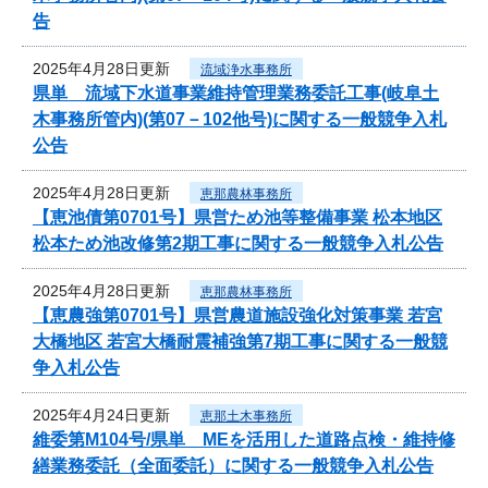
告
2025年4月28日更新
流域浄水事務所
県単 流域下水道事業維持管理業務委託工事(岐阜土
木事務所管内)(第07－102他号)に関する一般競争入札
公告
2025年4月28日更新
恵那農林事務所
【恵池債第0701号】県営ため池等整備事業 松本地区
松本ため池改修第2期工事に関する一般競争入札公告
2025年4月28日更新
恵那農林事務所
【恵農強第0701号】県営農道施設強化対策事業 若宮
大橋地区 若宮大橋耐震補強第7期工事に関する一般競
争入札公告
2025年4月24日更新
恵那土木事務所
維委第M104号/県単 MEを活用した道路点検・維持修
繕業務委託（全面委託）に関する一般競争入札公告