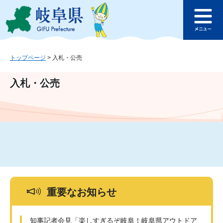
ペ
メ
このページの本文へ
ー
ニ
メ
ジ
ュ
ニ
の
ー
ュ
先
を
ー
頭
飛
トップページ
>
入札・公売
で
ば
す
し
入札・公売
。
て
本
文
へ
重要なお知らせ
知事記者会見「楽しすぎるぞ岐阜！岐阜県アウトドア