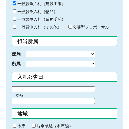
キ
一般競争入札（建設工事）
ー
一般競争入札（物品）
ワ
一般競争入札（業務委託）
ー
ド
一般競争入札（その他）
公募型プロポーザル
を
入
担当所属
力
部局
所属
入札公告日
期
から
間
期
の
間
始
地域
の
ま
終
り
わ
本庁
岐阜地域（本庁除く）