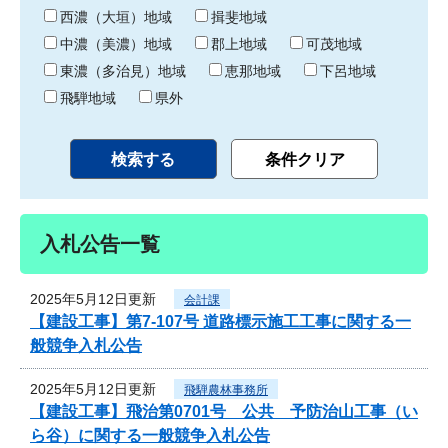
り
西濃（大垣）地域
揖斐地域
中濃（美濃）地域
郡上地域
可茂地域
東濃（多治見）地域
恵那地域
下呂地域
飛騨地域
県外
入札公告一覧
2025年5月12日更新
会計課
【建設工事】第7-107号 道路標示施工工事に関する一
般競争入札公告
2025年5月12日更新
飛騨農林事務所
【建設工事】飛治第0701号 公共 予防治山工事（い
ら谷）に関する一般競争入札公告