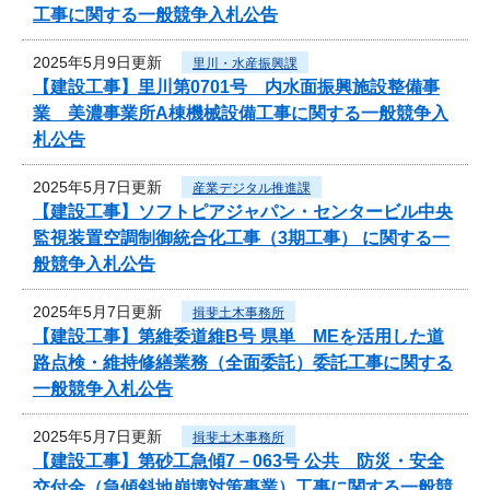
工事に関する一般競争入札公告
2025年5月9日更新
里川・水産振興課
【建設工事】里川第0701号 内水面振興施設整備事
業 美濃事業所A棟機械設備工事に関する一般競争入
札公告
2025年5月7日更新
産業デジタル推進課
【建設工事】ソフトピアジャパン・センタービル中央
監視装置空調制御統合化工事（3期工事） に関する一
般競争入札公告
2025年5月7日更新
揖斐土木事務所
【建設工事】第維委道維B号 県単 MEを活用した道
路点検・維持修繕業務（全面委託）委託工事に関する
一般競争入札公告
2025年5月7日更新
揖斐土木事務所
【建設工事】第砂工急傾7－063号 公共 防災・安全
交付金（急傾斜地崩壊対策事業）工事に関する一般競