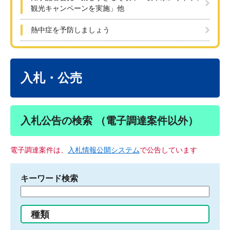
観光キャンペーンを実施」他
熱中症を予防しましょう
本
文
入札・公売
入札公告の検索 （電子調達案件以外）
電子調達案件は、
入札情報公開システム
で公告しています
キーワード検索
検
索
す
種類
る