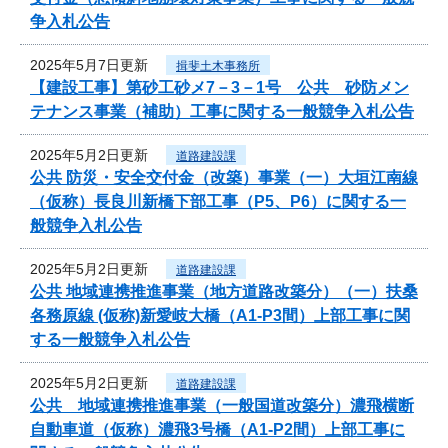
争入札公告
2025年5月7日更新
揖斐土木事務所
【建設工事】第砂工砂メ7－3－1号 公共 砂防メン
テナンス事業（補助）工事に関する一般競争入札公告
2025年5月2日更新
道路建設課
公共 防災・安全交付金（改築）事業（一）大垣江南線
（仮称）長良川新橋下部工事（P5、P6）に関する一
般競争入札公告
2025年5月2日更新
道路建設課
公共 地域連携推進事業（地方道路改築分）（一）扶桑
各務原線 (仮称)新愛岐大橋（A1-P3間）上部工事に関
する一般競争入札公告
2025年5月2日更新
道路建設課
公共 地域連携推進事業（一般国道改築分）濃飛横断
自動車道（仮称）濃飛3号橋（A1-P2間）上部工事に