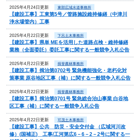
2025年4月24日更新
東部広域水道事務所
【建設工事】工東第5号／管路施設維持修繕（中津川
浄水場管内）工事
2025年4月22日更新
下呂土木事務所
【建設工事】県単 MEを活用した道路点検・維持修繕
業務（全面委託）委託工事に関する一般競争入札公告
2025年4月22日更新
揖斐農林事務所
【建設工事】揖治第0702号 緊急機能強化・老朽化対
策事業 原谷地区工事（補）に関する一般競争入札公告
2025年4月22日更新
揖斐農林事務所
【建設工事】揖治第0701号 緊急総合治山事業 白谷地
区工事（補）に関する一般競争入札公告
2025年4月22日更新
可茂土木事務所
【建設工事】公共 防災・安全交付金 （広域河川改
修）(国補正) 工事/工河第広6－6－2－2号に関する一