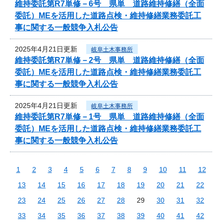
維持委託第R7単修－6号 県単 道路維持修繕（全面
委託）MEを活用した道路点検・維持修繕業務委託工
事に関する一般競争入札公告
2025年4月21日更新
岐阜土木事務所
維持委託第R7単修－2号 県単 道路維持修繕（全面
委託）MEを活用した道路点検・維持修繕業務委託工
事に関する一般競争入札公告
2025年4月21日更新
岐阜土木事務所
維持委託第R7単修－1号 県単 道路維持修繕（全面
委託）MEを活用した道路点検・維持修繕業務委託工
事に関する一般競争入札公告
1
2
3
4
5
6
7
8
9
10
11
12
13
14
15
16
17
18
19
20
21
22
23
24
25
26
27
28
29
30
31
32
33
34
35
36
37
38
39
40
41
42