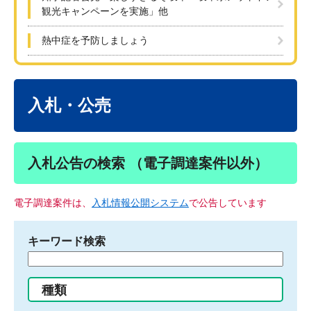
観光キャンペーンを実施」他
熱中症を予防しましょう
本
文
入札・公売
入札公告の検索 （電子調達案件以外）
電子調達案件は、
入札情報公開システム
で公告しています
キーワード検索
検
索
す
種類
る