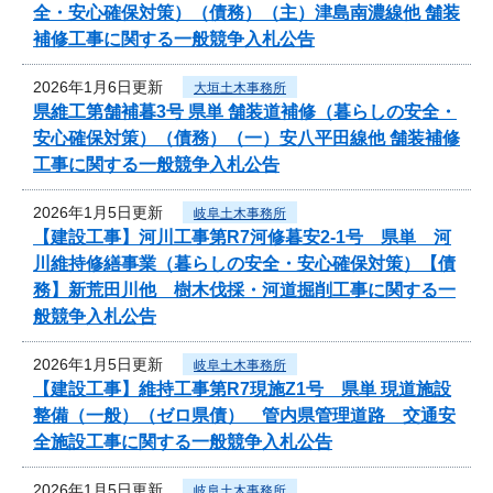
全・安心確保対策）（債務）（主）津島南濃線他 舗装
補修工事に関する一般競争入札公告
2026年1月6日更新
大垣土木事務所
県維工第舗補暮3号 県単 舗装道補修（暮らしの安全・
安心確保対策）（債務）（一）安八平田線他 舗装補修
工事に関する一般競争入札公告
2026年1月5日更新
岐阜土木事務所
【建設工事】河川工事第R7河修暮安2-1号 県単 河
川維持修繕事業（暮らしの安全・安心確保対策）【債
務】新荒田川他 樹木伐採・河道掘削工事に関する一
般競争入札公告
2026年1月5日更新
岐阜土木事務所
【建設工事】維持工事第R7現施Z1号 県単 現道施設
整備（一般）（ゼロ県債） 管内県管理道路 交通安
全施設工事に関する一般競争入札公告
2026年1月5日更新
岐阜土木事務所