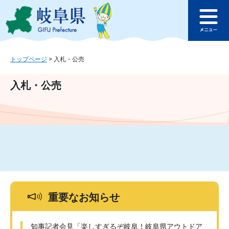
ペ
メ
このページの本文へ
ー
ニ
メ
ジ
ュ
ニ
の
ー
ュ
先
を
ー
頭
飛
トップページ
>
入札・公売
で
ば
す
し
入札・公売
。
て
本
文
へ
重要なお知らせ
知事記者会見「楽しすぎるぞ岐阜！岐阜県アウトドア