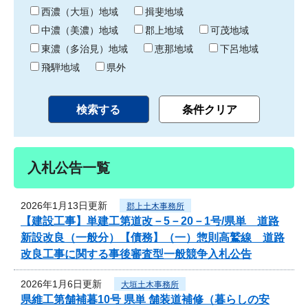
り
西濃（大垣）地域
揖斐地域
中濃（美濃）地域
郡上地域
可茂地域
東濃（多治見）地域
恵那地域
下呂地域
飛騨地域
県外
入札公告一覧
2026年1月13日更新
郡上土木事務所
【建設工事】単建工第道改－5－20－1号/県単 道路
新設改良（一般分）【債務】（一）惣則高鷲線 道路
改良工事に関する事後審査型一般競争入札公告
2026年1月6日更新
大垣土木事務所
県維工第舗補暮10号 県単 舗装道補修（暮らしの安