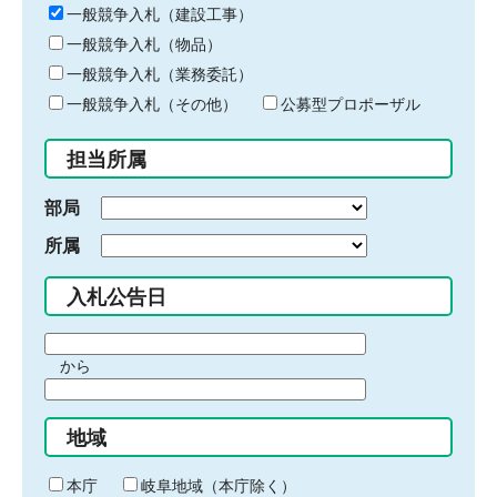
キ
一般競争入札（建設工事）
ー
一般競争入札（物品）
ワ
一般競争入札（業務委託）
ー
ド
一般競争入札（その他）
公募型プロポーザル
を
入
担当所属
力
部局
所属
入札公告日
期
から
間
期
の
間
始
地域
の
ま
終
り
わ
本庁
岐阜地域（本庁除く）