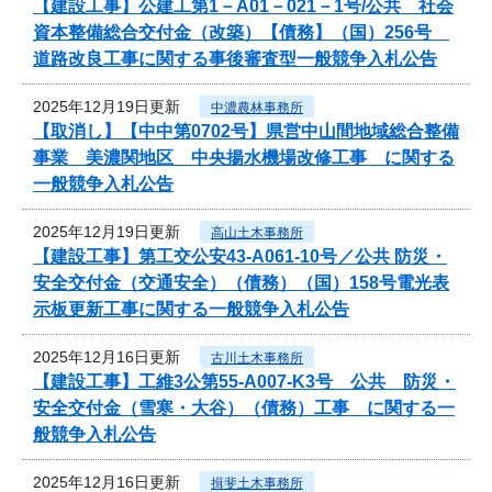
【建設工事】公建工第1－A01－021－1号/公共 社会
資本整備総合交付金（改築）【債務】（国）256号
道路改良工事に関する事後審査型一般競争入札公告
2025年12月19日更新
中濃農林事務所
【取消し】【中中第0702号】県営中山間地域総合整備
事業 美濃関地区 中央揚水機場改修工事 に関する
一般競争入札公告
2025年12月19日更新
高山土木事務所
【建設工事】第工交公安43-A061-10号／公共 防災・
安全交付金（交通安全）（債務）（国）158号電光表
示板更新工事に関する一般競争入札公告
2025年12月16日更新
古川土木事務所
【建設工事】工維3公第55-A007-K3号 公共 防災・
安全交付金（雪寒・大谷）（債務）工事 に関する一
般競争入札公告
2025年12月16日更新
揖斐土木事務所