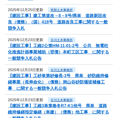
2025年12月25日更新
恵那土木事務所
【建設工事】建工第道改－8－8号/県単 道路新設改
良（債務）（国）418号 道路改良工事に関する一般
競争入札
2025年12月23日更新
古川土木事務所
【建設工事】工維2公第HM-11-01-2号 公共 無電柱
化推進計画事業補助（翌債）本町工区工事 に関する
一般競争入札公告
2025年12月23日更新
古川土木事務所
【建設工事】工砂単第砂修長-3号 県単 砂防維持修
繕事業（長寿命化）（債務）洞山谷砂防堰堤補修工
事 に関する一般競争入札公告
2025年12月23日更新
古川土木事務所
【建設工事】工維3単第春冬R7-K1他号 県単 道路
維持修繕指定修繕（単建）（債務）他工事 に関する