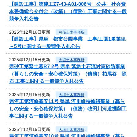
【建設工事】第建工Z7-43-A01-006号 公共 社会資
本整備総合交付金（改築）（債務）工事に関する一般
競争入札公告
2025年12月16日更新
可茂土木事務所
【建設工事】県単 都市公園事業 工事/工園1単第里
－5号に関する一般競争入札公告
2025年12月15日更新
大垣土木事務所
県砂工第緊土暮R7-2号 県単 緊急土石流対策砂防事業
（暮らしの安全・安心確保対策）（債務）柏尾谷 除
石 工事に関する一般競争入札公告
2025年12月15日更新
大垣土木事務所
県河工第河修暮安11号 県単 河川維持修繕事業（暮ら
しの安全・安心確保対策）（債務）牧田川河道掘削工
事に関する一般競争入札公告
2025年12月15日更新
大垣土木事務所
県河工第河修暮安10号 県単 河川維持修繕事業（暮ら