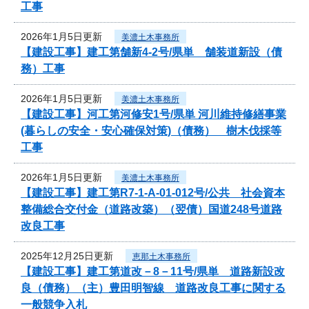
工事
2026年1月5日更新
美濃土木事務所
【建設工事】建工第舗新4-2号/県単 舗装道新設（債
務）工事
2026年1月5日更新
美濃土木事務所
【建設工事】河工第河修安1号/県単 河川維持修繕事業
(暮らしの安全・安心確保対策)（債務） 樹木伐採等
工事
2026年1月5日更新
美濃土木事務所
【建設工事】建工第R7-1-A-01-012号/公共 社会資本
整備総合交付金（道路改築）（翌債）国道248号道路
改良工事
2025年12月25日更新
恵那土木事務所
【建設工事】建工第道改－8－11号/県単 道路新設改
良（債務）（主）豊田明智線 道路改良工事に関する
一般競争入札