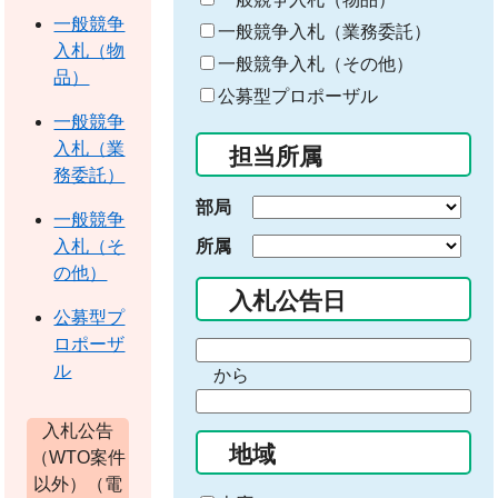
ワ
一般競争
一般競争入札（業務委託）
ー
入札（物
一般競争入札（その他）
ド
品）
公募型プロポーザル
を
一般競争
入
入札（業
担当所属
力
務委託）
部局
一般競争
所属
入札（そ
の他）
入札公告日
公募型プ
ロポーザ
期
ル
から
間
期
の
間
入札公告
始
地域
の
（WTO案件
ま
終
以外）（電
り