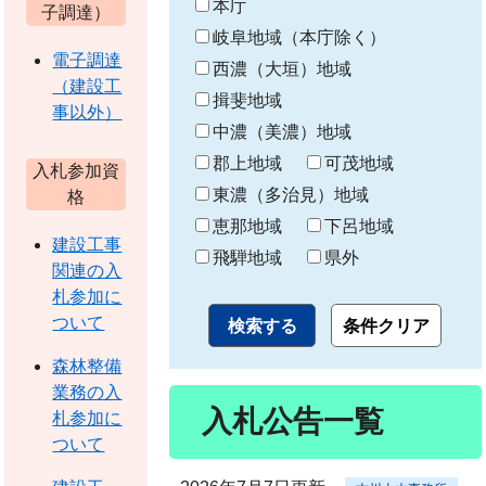
本庁
わ
子調達）
り
岐阜地域（本庁除く）
電子調達
西濃（大垣）地域
（建設工
揖斐地域
事以外）
中濃（美濃）地域
郡上地域
可茂地域
入札参加資
東濃（多治見）地域
格
恵那地域
下呂地域
建設工事
飛騨地域
県外
関連の入
札参加に
ついて
森林整備
業務の入
入札公告一覧
札参加に
ついて