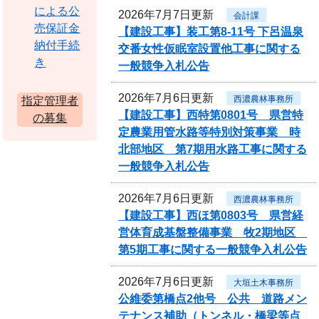
による公
2026年7月7日更新
会計課
売保証金
【建設工事】装工第8-11号 下呂温泉
納付手続
交番女性仮眠室設置他工事に関する
き
一般競争入札公告
2026年7月6日更新
西濃農林事務所
指定管理者
【建設工事】西特第0801号 県営特
の募集
定農業用管水路等特別対策事業 時
北部地区 第7期用水路工事に関する
一般競争入札公告
2026年7月6日更新
西濃農林事務所
【建設工事】西ほ第0803号 県営経
営体育成基盤整備事業 牧2期地区
第5期工事に関する一般競争入札公告
2026年7月6日更新
大垣土木事務所
公維委第橋点2他号 公共 道路メン
テナンス補助（トンネル・橋梁等点