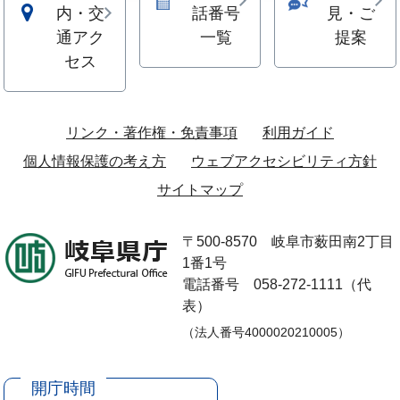
内・交
話番号
見・ご
通アク
一覧
提案
セス
リンク・著作権・免責事項
利用ガイド
個人情報保護の考え方
ウェブアクセシビリティ方針
サイトマップ
〒500-8570
岐阜市薮田南2丁目
1番1号
電話番号 058-272-1111（代
表）
（法人番号4000020210005）
開庁時間