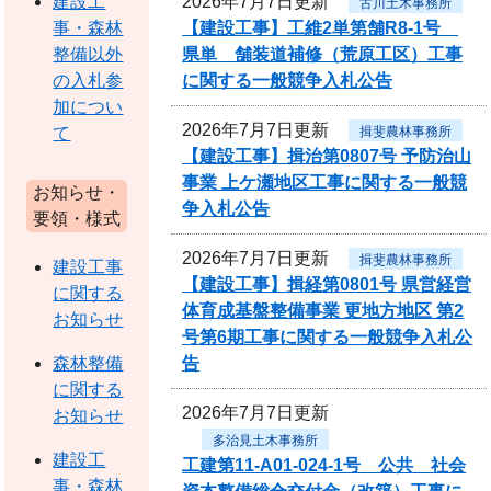
2026年7月7日更新
建設工
古川土木事務所
【建設工事】工維2単第舗R8-1号
事・森林
県単 舗装道補修（荒原工区）工事
整備以外
に関する一般競争入札公告
の入札参
加につい
2026年7月7日更新
揖斐農林事務所
て
【建設工事】揖治第0807号 予防治山
事業 上ケ瀬地区工事に関する一般競
お知らせ・
争入札公告
要領・様式
2026年7月7日更新
揖斐農林事務所
建設工事
【建設工事】揖経第0801号 県営経営
に関する
体育成基盤整備事業 更地方地区 第2
お知らせ
号第6期工事に関する一般競争入札公
告
森林整備
に関する
2026年7月7日更新
お知らせ
多治見土木事務所
建設工
工建第11-A01-024-1号 公共 社会
事・森林