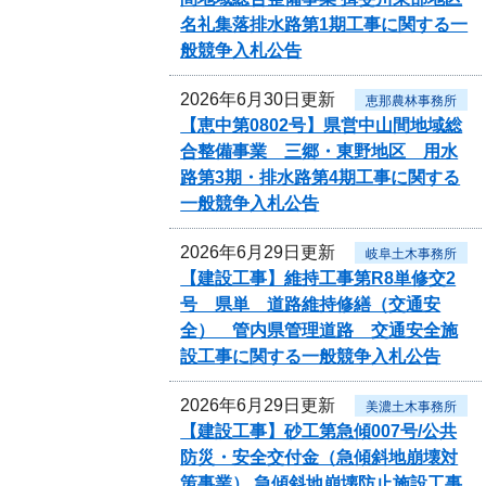
名礼集落排水路第1期工事に関する一
般競争入札公告
2026年6月30日更新
恵那農林事務所
【恵中第0802号】県営中山間地域総
合整備事業 三郷・東野地区 用水
路第3期・排水路第4期工事に関する
一般競争入札公告
2026年6月29日更新
岐阜土木事務所
【建設工事】維持工事第R8単修交2
号 県単 道路維持修繕（交通安
全） 管内県管理道路 交通安全施
設工事に関する一般競争入札公告
2026年6月29日更新
美濃土木事務所
【建設工事】砂工第急傾007号/公共
防災・安全交付金（急傾斜地崩壊対
策事業） 急傾斜地崩壊防止施設工事