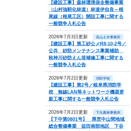
【建設工事】森林環境保全整備事業
（山村強靭化林道）林道伊自良～根
尾線（根尾工区）開設工事に関する
一般競争入札公告
2026年7月3日更新
高山土木事務所
【建設工事】第工砂公メR8-10-2号／
公共 砂防メンテナンス事業補助
秋神川砂防えん堤補修工事に関する
一般競争入札公告
2026年7月2日更新
消防学校
【建設工事】第2号／岐阜県消防学
校 無線LAN等ネットワーク機器更
新工事に関する一般競争入札公告
2026年7月2日更新
下呂農林事務所
【下中第0801号】 県営中山間地域
総合整備事業 益田南部地区 下谷