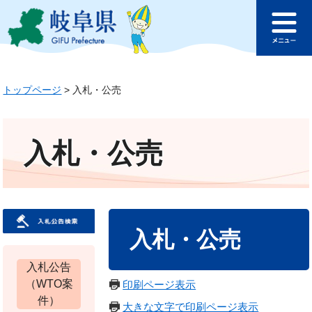
ペ
メ
このページの本文へ
ー
ニ
メ
ジ
ュ
ニ
の
ー
ュ
先
を
ー
トップページ
>
入札・公売
頭
飛
で
ば
す
し
。
て
入札・公売
本
文
へ
本
入札・公売
文
入札公告
（WTO案
印刷ページ表示
件）
大きな文字で印刷ページ表示