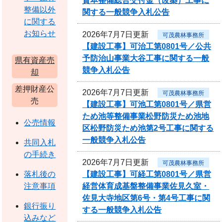
資本整備総合交付金（改築）工事に
整備以外
関する一般競争入札公告
に関する
お知らせ
2026年7月7日更新
可茂農林事務所
【建設工事】可治工第0801号／公共
予防治山事業大谷工事に関する一般
県有資産売
競争入札公告
却
差押財産公
2026年7月7日更新
可茂農林事務所
売
【建設工事】可池工第0801号／県営
ため池等整備事業松野防災ため池地
公売情報
区松野防災ため池第2号工事に関する
一般競争入札公告
共同入札
の手続き
2026年7月7日更新
可茂農林事務所
【建設工事】可経工第0801号／県営
落札後の
経営体育成基盤整備事業佐見久室・
注意事項
佐見大寺地区第6号・第4号工事に関
銀行振り
する一般競争入札公告
込みなど