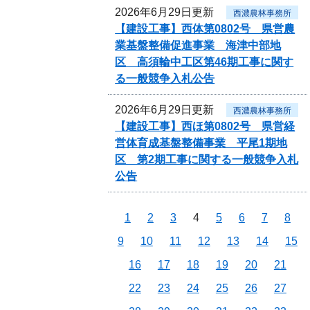
2026年6月29日更新
西濃農林事務所
【建設工事】西体第0802号 県営農
業基盤整備促進事業 海津中部地
区 高須輪中工区第46期工事に関す
る一般競争入札公告
2026年6月29日更新
西濃農林事務所
【建設工事】西ほ第0802号 県営経
営体育成基盤整備事業 平尾1期地
区 第2期工事に関する一般競争入札
公告
1
2
3
4
5
6
7
8
9
10
11
12
13
14
15
16
17
18
19
20
21
22
23
24
25
26
27