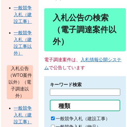
一般競争
入札（建
入札公告の検索
設工事）
（電子調達案件以
一般競争
外）
入札（建
設工事以
外）
電子調達案件は、
入札情報公開システ
ム
で公告しています
入札公告
（WTO案件
以外）（電
キーワード検索
子調達以
検
外）
索
種類
す
一般競争
る
入札（建
一般競争入札（建設工事）
キ
設工事）
ー
一般競争入札（物品）