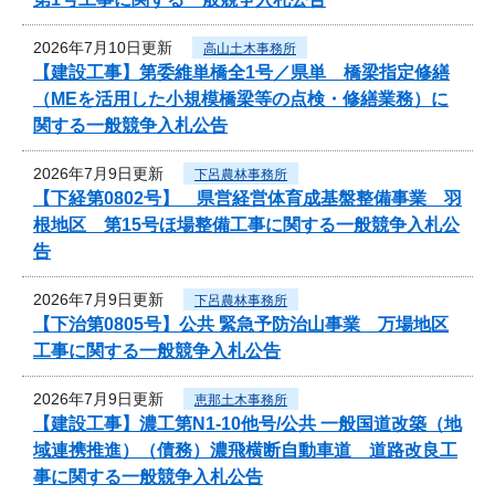
2026年7月10日更新
高山土木事務所
【建設工事】第委維単橋全1号／県単 橋梁指定修繕
（MEを活用した小規模橋梁等の点検・修繕業務）に
関する一般競争入札公告
2026年7月9日更新
下呂農林事務所
【下経第0802号】 県営経営体育成基盤整備事業 羽
根地区 第15号ほ場整備工事に関する一般競争入札公
告
2026年7月9日更新
下呂農林事務所
【下治第0805号】公共 緊急予防治山事業 万場地区
工事に関する一般競争入札公告
2026年7月9日更新
恵那土木事務所
【建設工事】濃工第N1-10他号/公共 一般国道改築（地
域連携推進）（債務）濃飛横断自動車道 道路改良工
事に関する一般競争入札公告