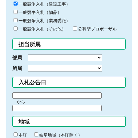
キ
一般競争入札（建設工事）
ー
一般競争入札（物品）
ワ
一般競争入札（業務委託）
ー
ド
一般競争入札（その他）
公募型プロポーザル
を
入
担当所属
力
部局
所属
入札公告日
期
から
間
期
の
間
始
地域
の
ま
終
り
わ
本庁
岐阜地域（本庁除く）