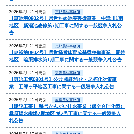
2026年7月21日更新
恵那農林事務所
【恵池第0802号】県営ため池等整備事業 中津川1期
地区 新溜池改修第7期工事に関する一般競争入札公
告
2026年7月21日更新
恵那農林事務所
【恵経第0802号】県営経営体育成基盤整備事業 夏焼
地区 暗渠排水第1期工事に関する一般競争入札公告
2026年7月21日更新
東濃農林事務所
【東治工第0801号】公共 機能強化・老朽化対策事
業 五郎ヶ平地区工事に関する一般競争入札公告
2026年7月21日更新
岐阜農林事務所
【建設工事】 県営かんがい排水事業（保全合理化型）
桑原揚水機場2期地区 第2号工事に関する一般競争入
札公告
2026年7月17日更新
高山土木事務所