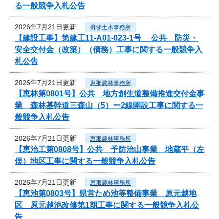
る一般競争入札公告
2026年7月21日更新
揖斐土木事務所
【建設工事】第建工11-A01-023-1号 公共 防災・
安全交付金（改築）（債務）工事に関する一般競争入
札公告
2026年7月21日更新
恵那農林事務所
【恵林第0801号】公共 地方創生道整備推進交付金事
業 森林基幹道三森山（5）ー2線開設工事に関する一
般競争入札公告
2026年7月21日更新
恵那農林事務所
【恵治工第0808号】公共 予防治山事業 地蔵平（左
俣）地区工事に関する一般競争入札公告
2026年7月21日更新
恵那農林事務所
【恵池第0803号】県営ため池等整備事業 原元越地
区 原元越池改修第1期工事に関する一般競争入札公
告