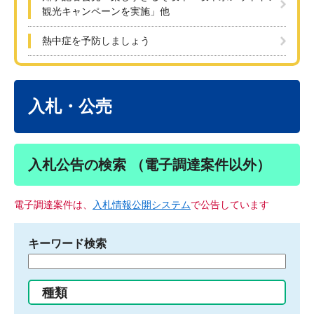
観光キャンペーンを実施」他
熱中症を予防しましょう
本
文
入札・公売
入札公告の検索 （電子調達案件以外）
電子調達案件は、
入札情報公開システム
で公告しています
キーワード検索
検
索
す
種類
る