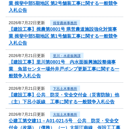
業 揖斐中部5期地区 第2号舗装工事に関する一般競争
入札公告
2026年7月22日更新
揖斐農林事務所
【建設工事】揖農第0801号 県営農道施設強化対策事
業 揖斐中部5期地区 第1号舗装工事に関する一般競争
入札公告
2026年7月21日更新
里川・水産振興課
【建設工事】里川第0801号 内水面振興施設整備事
業 魚苗センター場外井戸ポンプ更新工事に関する一
般競争入札公告
2026年7月21日更新
下呂土木事務所
【建設工事】公共 防災・安全交付金（災害防除）他
（主）下呂小坂線 工事に関する一般競争入札公告
2026年7月21日更新
大垣土木事務所
公建工第交建11－A01-021-5号 公共 防災・安全交
付金（改築）（債務） （一）大垣江南線 仮設工工事