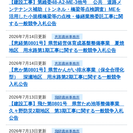
【建設工事】第維委48-A2-ME-3他号 公共 道路メ
ンテナンス補助（トンネル・橋梁等点検調査）MEを
活用した小規模橋梁等の点検・修繕業務委託工事に関
する一般競争入札公告
2026年7月14日更新
恵那農林事務所
【恵経第0801号】県営経営体育成基盤整備事業 夏焼
地区 用水路第1期工事に関する一般競争入札公告
2026年7月14日更新
恵那農林事務所
【恵か第0801号】県営かんがい排水事業（保全合理化
型） 深瀬地区 用水路第2期工事に関する一般競争
入札公告
2026年7月13日更新
飛騨農林事務所
【建設工事】飛た第0801号 県営ため池等整備事業
久々野防災2期地区 第3期工事に関する一般競争入札
公告
2026年7月13日更新
飛騨農林事務所