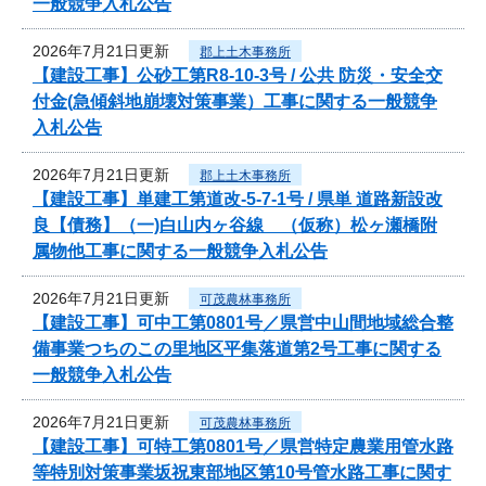
一般競争入札公告
2026年7月21日更新
郡上土木事務所
【建設工事】公砂工第R8-10-3号 / 公共 防災・安全交
付金(急傾斜地崩壊対策事業）工事に関する一般競争
入札公告
2026年7月21日更新
郡上土木事務所
【建設工事】単建工第道改-5-7-1号 / 県単 道路新設改
良【債務】（一)白山内ヶ谷線 （仮称）松ヶ瀬橋附
属物他工事に関する一般競争入札公告
2026年7月21日更新
可茂農林事務所
【建設工事】可中工第0801号／県営中山間地域総合整
備事業つちのこの里地区平集落道第2号工事に関する
一般競争入札公告
2026年7月21日更新
可茂農林事務所
【建設工事】可特工第0801号／県営特定農業用管水路
等特別対策事業坂祝東部地区第10号管水路工事に関す