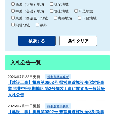
り
西濃（大垣）地域
揖斐地域
中濃（美濃）地域
郡上地域
可茂地域
東濃（多治見）地域
恵那地域
下呂地域
飛騨地域
県外
入札公告一覧
2026年7月22日更新
揖斐農林事務所
【建設工事】揖農第0803号 県営農道施設強化対策事
業 揖斐中部5期地区 第3号舗装工事に関する一般競争
入札公告
2026年7月22日更新
揖斐農林事務所
【建設工事】揖農第0802号 県営農道施設強化対策事