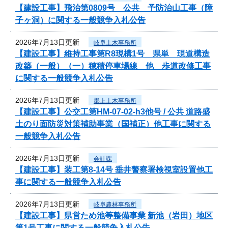
【建設工事】飛治第0809号 公共 予防治山工事（障
子ヶ洞）に関する一般競争入札公告
2026年7月13日更新
岐阜土木事務所
【建設工事】維持工事第R8現構1号 県単 現道構造
改築（一般）（一）穂積停車場線 他 歩道改修工事
に関する一般競争入札公告
2026年7月13日更新
郡上土木事務所
【建設工事】公交工第HM-07-02-h3他号 / 公共 道路盛
土のり面防災対策補助事業（国補正）他工事に関する
一般競争入札公告
2026年7月13日更新
会計課
【建設工事】装工第8-14号 垂井警察署検視室設置他工
事に関する一般競争入札公告
2026年7月13日更新
岐阜農林事務所
【建設工事】県営ため池等整備事業 新池（岩田）地区
第1号工事に関する一般競争入札公告