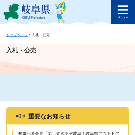
ペ
メ
このページの本文へ
ー
ニ
メ
ジ
ュ
ニ
の
ー
ュ
先
を
ー
頭
飛
トップページ
>
入札・公売
で
ば
す
し
入札・公売
。
て
本
文
へ
重要なお知らせ
知事記者会見「楽しすぎるぞ岐阜！岐阜県アウトドア