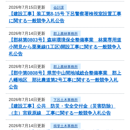
2026年7月15日更新
会計課
【建設工事】装工第8-15号 下呂警察署検視室設置工事
に関する一般競争入札公告
2026年7月14日更新
郡上農林事務所
【郡林第0803号】森林環境保全整備事業 林業専用道
小間見から栗巣線(1工区)開設工事に関する一般競争入
札公告
2026年7月14日更新
郡上農林事務所
【郡中第0808号】県営中山間地域総合整備事業 郡上
八幡地区 那比農道第2号工事に関する一般競争入札
公告
2026年7月14日更新
下呂土木事務所
【建設工事】公共 防災・安全交付金（災害防除）
（主）宮萩原線 工事に関する一般競争入札公告
2026年7月14日更新
揖斐土木事務所