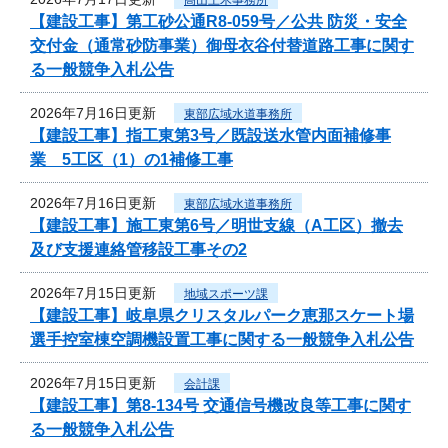
【建設工事】第工砂公通R8-059号／公共 防災・安全
交付金（通常砂防事業）御母衣谷付替道路工事に関す
る一般競争入札公告
2026年7月16日更新
東部広域水道事務所
【建設工事】指工東第3号／既設送水管内面補修事
業 5工区（1）の1補修工事
2026年7月16日更新
東部広域水道事務所
【建設工事】施工東第6号／明世支線（A工区）撤去
及び支援連絡管移設工事その2
2026年7月15日更新
地域スポーツ課
【建設工事】岐阜県クリスタルパーク恵那スケート場
選手控室棟空調機設置工事に関する一般競争入札公告
2026年7月15日更新
会計課
【建設工事】第8-134号 交通信号機改良等工事に関す
る一般競争入札公告