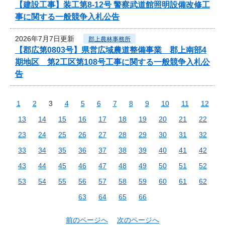
【建設工事】装工第8-12号 警察武道館照明設備改修工
事に関する一般競争入札公告
2026年7月7日更新
郡上農林事務所
【郡広第0803号】県営広域農道整備事業 郡上南部4
期地区 第2工区第108号工事に関する一般競争入札公
告
1
2
3
4
5
6
7
8
9
10
11
12
13
14
15
16
17
18
19
20
21
22
23
24
25
26
27
28
29
30
31
32
33
34
35
36
37
38
39
40
41
42
43
44
45
46
47
48
49
50
51
52
53
54
55
56
57
58
59
60
61
62
63
64
65
66
前のページへ
次のページへ