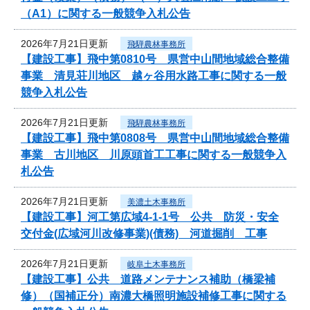
（A1）に関する一般競争入札公告
2026年7月21日更新
飛騨農林事務所
【建設工事】飛中第0810号 県営中山間地域総合整備
事業 清見荘川地区 越ヶ谷用水路工事に関する一般
競争入札公告
2026年7月21日更新
飛騨農林事務所
【建設工事】飛中第0808号 県営中山間地域総合整備
事業 古川地区 川原頭首工工事に関する一般競争入
札公告
2026年7月21日更新
美濃土木事務所
【建設工事】河工第広域4-1-1号 公共 防災・安全
交付金(広域河川改修事業)(債務) 河道掘削 工事
2026年7月21日更新
岐阜土木事務所
【建設工事】公共 道路メンテナンス補助（橋梁補
修）（国補正分）南濃大橋照明施設補修工事に関する