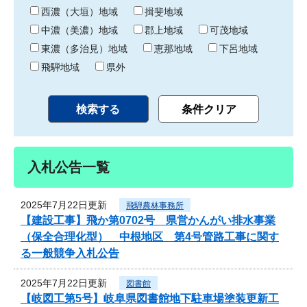
り
西濃（大垣）地域
揖斐地域
中濃（美濃）地域
郡上地域
可茂地域
東濃（多治見）地域
恵那地域
下呂地域
飛騨地域
県外
入札公告一覧
2025年7月22日更新
飛騨農林事務所
【建設工事】飛か第0702号 県営かんがい排水事業
（保全合理化型） 中根地区 第4号管路工事に関す
る一般競争入札公告
2025年7月22日更新
図書館
【岐図工第5号】岐阜県図書館地下駐車場塗装更新工