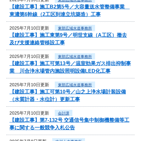
【建設工事】施工B2第5号／大容量送水管整備事業
東濃第6幹線（2工区到達立坑築造）工事
2025年7月10日更新
東部広域水道事務所
【建設工事】施工東第9号／明世支線（A工区）撤去
及び支援連絡管移設工事
2025年7月10日更新
東部広域水道事務所
【建設工事】施工可第13号／温室効果ガス排出抑制事
業 川合浄水場管内施設照明設備LED化工事
2025年7月10日更新
東部広域水道事務所
【建設工事】施工可第10号／山之上浄水場計装設備
（水質計器・水位計）更新工事
2025年7月10日更新
会計課
【建設工事】第7-132号 交通信号集中制御機整備等工
事に関する一般競争入札公告