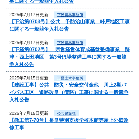
事に関する一般競争入札公告
2025年7月17日更新
下呂農林事務所
【下治第0703号】公共 予防治山事業 峠戸地区工事
に関する一般競争入札公告
2025年7月17日更新
下呂農林事務所
【下経第0702号】 県営経営体育成基盤整備事業 跡
津・西上田地区 第3号ほ場整備工事に関する一般競
争入札公告
2025年7月15日更新
下呂土木事務所
【建設工事】公共 防災・安全交付金他 川上2期バ
イパス工区 道路改良（債務）工事に関する一般競争
入札公告
2025年7月15日更新
公共建築課
【教工第7-70号】長良特別支援学校本館等屋上外壁改
修工事