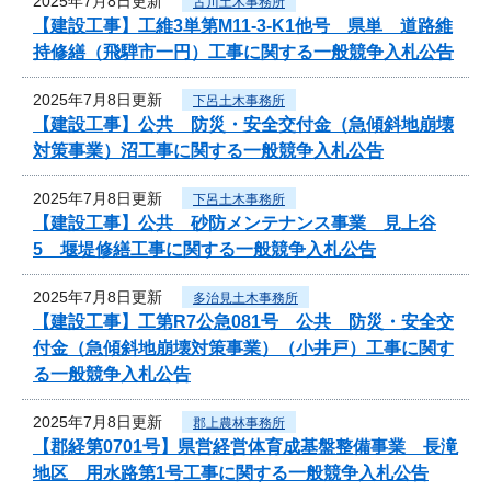
2025年7月8日更新
古川土木事務所
【建設工事】工維3単第M11-3-K1他号 県単 道路維
持修繕（飛騨市一円）工事に関する一般競争入札公告
2025年7月8日更新
下呂土木事務所
【建設工事】公共 防災・安全交付金（急傾斜地崩壊
対策事業）沼工事に関する一般競争入札公告
2025年7月8日更新
下呂土木事務所
【建設工事】公共 砂防メンテナンス事業 見上谷
5 堰堤修繕工事に関する一般競争入札公告
2025年7月8日更新
多治見土木事務所
【建設工事】工第R7公急081号 公共 防災・安全交
付金（急傾斜地崩壊対策事業）（小井戸）工事に関す
る一般競争入札公告
2025年7月8日更新
郡上農林事務所
【郡経第0701号】県営経営体育成基盤整備事業 長滝
地区 用水路第1号工事に関する一般競争入札公告