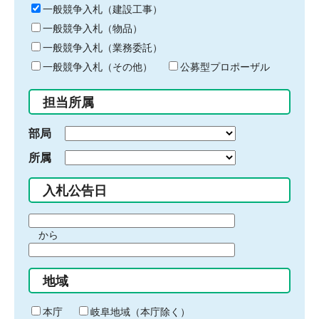
キ
一般競争入札（建設工事）
ー
一般競争入札（物品）
ワ
一般競争入札（業務委託）
ー
ド
一般競争入札（その他）
公募型プロポーザル
を
入
担当所属
力
部局
所属
入札公告日
期
から
間
期
の
間
始
地域
の
ま
終
り
わ
本庁
岐阜地域（本庁除く）