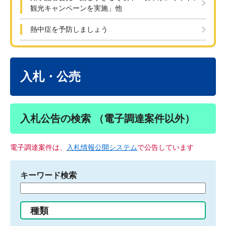
観光キャンペーンを実施」他
熱中症を予防しましょう
本
文
入札・公売
入札公告の検索 （電子調達案件以外）
電子調達案件は、
入札情報公開システム
で公告しています
キーワード検索
検
索
す
種類
る