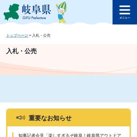
ペ
メ
このページの本文へ
ー
ニ
メ
ジ
ュ
ニ
の
ー
ュ
先
を
ー
頭
飛
トップページ
>
入札・公売
で
ば
す
し
入札・公売
。
て
本
文
へ
重要なお知らせ
知事記者会見「楽しすぎるぞ岐阜！岐阜県アウトドア