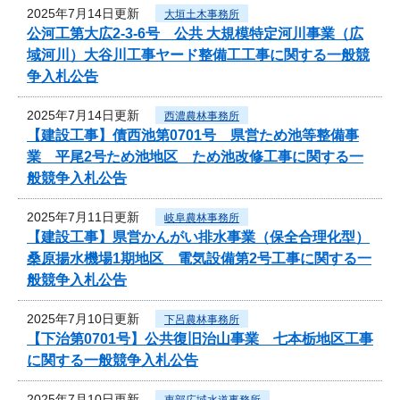
2025年7月14日更新
大垣土木事務所
公河工第大広2-3-6号 公共 大規模特定河川事業（広
域河川）大谷川工事ヤード整備工工事に関する一般競
争入札公告
2025年7月14日更新
西濃農林事務所
【建設工事】債西池第0701号 県営ため池等整備事
業 平尾2号ため池地区 ため池改修工事に関する一
般競争入札公告
2025年7月11日更新
岐阜農林事務所
【建設工事】県営かんがい排水事業（保全合理化型）
桑原揚水機場1期地区 電気設備第2号工事に関する一
般競争入札公告
2025年7月10日更新
下呂農林事務所
【下治第0701号】公共復旧治山事業 七本栃地区工事
に関する一般競争入札公告
2025年7月10日更新
東部広域水道事務所