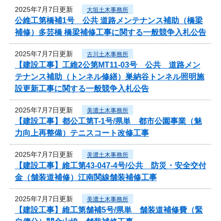
2025年7月7日更新
大垣土木事務所
公維工第橋補1号 公共 道路メンテナンス補助（橋梁
補修）多芸橋 橋梁補修工事に関する一般競争入札公告
2025年7月7日更新
古川土木事務所
【建設工事】工維2公第MT11-03号 公共 道路メン
テナンス補助（トンネル修繕）巣納谷トンネル照明施
設更新工事に関する一般競争入札公告
2025年7月7日更新
美濃土木事務所
【建設工事】都公工第T-1号/県単 都市公園事業（魅
力向上再整備）テニスコート改修工事
2025年7月7日更新
美濃土木事務所
【建設工事】維工第43-047-4号/公共 防災・安全交付
金（舗装道補修）江南関線舗装補修工事
2025年7月7日更新
美濃土木事務所
【建設工事】維工第舗補5号/県単 舗装道補修費（緊