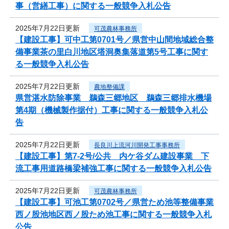
事（営繕工事）に関する一般競争入札公告
2025年7月22日更新
可茂農林事務所
【建設工事】可中工第0701号／県営中山間地域総合整
備事業茶の里白川地区塔洞奥集落道第5号工事に関す
る一般競争入札公告
2025年7月22日更新
農地整備課
県営湛水防除事業 鵜森三郷地区 鵜森三郷排水機場
第4期（機械製作据付）工事に関する一般競争入札公
告
2025年7月22日更新
長良川上流河川開発工事事務所
【建設工事】第7-2号/公共 内ケ谷ダム建設事業 下
流工事用道路橋梁補強工事に関する一般競争入札公告
2025年7月22日更新
可茂農林事務所
【建設工事】可池工第0702号／県営ため池等整備事業
西ノ股池地区西ノ股ため池工事に関する一般競争入札
公告