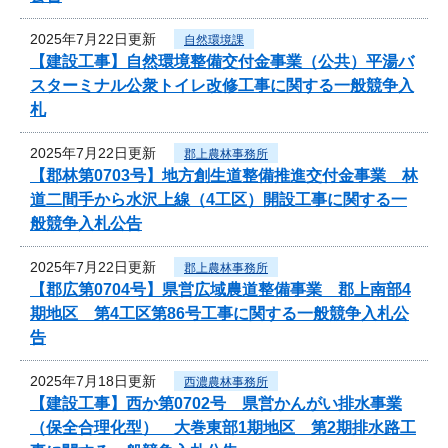
2025年7月22日更新
自然環境課
【建設工事】自然環境整備交付金事業（公共）平湯バ
スターミナル公衆トイレ改修工事に関する一般競争入
札
2025年7月22日更新
郡上農林事務所
【郡林第0703号】地方創生道整備推進交付金事業 林
道二間手から水沢上線（4工区）開設工事に関する一
般競争入札公告
2025年7月22日更新
郡上農林事務所
【郡広第0704号】県営広域農道整備事業 郡上南部4
期地区 第4工区第86号工事に関する一般競争入札公
告
2025年7月18日更新
西濃農林事務所
【建設工事】西か第0702号 県営かんがい排水事業
（保全合理化型） 大巻東部1期地区 第2期排水路工