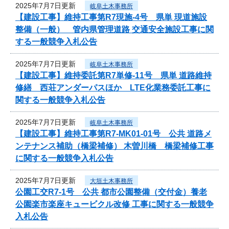
2025年7月7日更新
岐阜土木事務所
【建設工事】維持工事第R7現施-4号 県単 現道施設
整備（一般） 管内県管理道路 交通安全施設工事に関
する一般競争入札公告
2025年7月7日更新
岐阜土木事務所
【建設工事】維持委託第R7単修-11号 県単 道路維持
修繕 西荘アンダーパスほか LTE化業務委託工事に
関する一般競争入札公告
2025年7月7日更新
岐阜土木事務所
【建設工事】維持工事第R7-MK01-01号 公共 道路メ
ンテナンス補助（橋梁補修） 木曽川橋 橋梁補修工事
に関する一般競争入札公告
2025年7月7日更新
大垣土木事務所
公園工交R7-1号 公共 都市公園整備（交付金）養老
公園楽市楽座キュービクル改修 工事に関する一般競争
入札公告