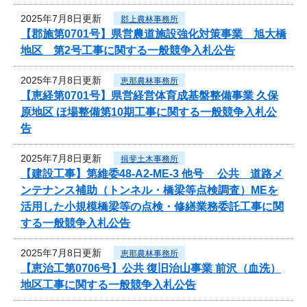
2025年7月8日更新
郡上農林事務所
【郡施第0701号】県営農道施設強化対策事業 旭大橋
地区 第2号工事に関する一般競争入札公告
2025年7月8日更新
恵那農林事務所
【恵経第0701号】県営経営体育成基盤整備事業 久保
原地区 ほ場整備第10期工事に関する一般競争入札公
告
2025年7月8日更新
揖斐土木事務所
【建設工事】第維委48-A2-ME-3 他号 公共 道路メ
ンテナンス補助（トンネル・橋梁等点検調査）MEを
活用した小規模橋梁等の点検・修繕業務委託工事に関
する一般競争入札公告
2025年7月8日更新
恵那農林事務所
【恵治工第0706号】公共 復旧治山事業 前沢（血洗）
地区工事に関する一般競争入札公告