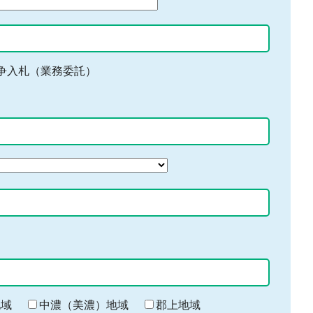
争入札（業務委託）
地域
中濃（美濃）地域
郡上地域