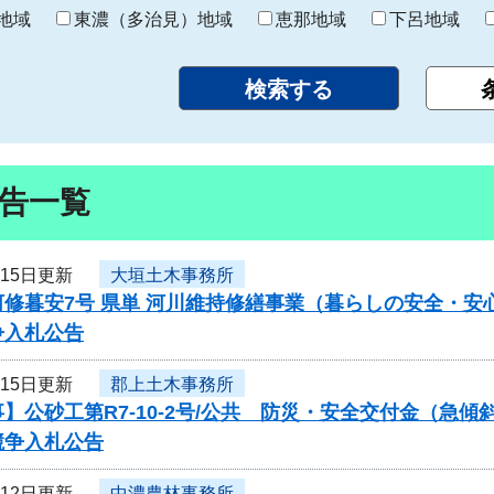
り
地域
東濃（多治見）地域
恵那地域
下呂地域
告一覧
月15日更新
大垣土木事務所
河修暮安7号 県単 河川維持修繕事業（暮らしの安全・
争入札公告
月15日更新
郡上土木事務所
】公砂工第R7-10-2号/公共 防災・安全交付金（急
競争入札公告
月12日更新
中濃農林事務所