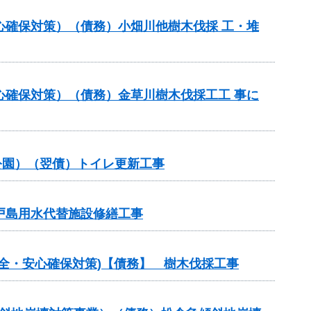
心確保対策）（債務）小畑川他樹木伐採 工・堆
心確保対策）（債務）金草川樹木伐採工工 事に
公園）（翌債）トイレ更新工事
戸島用水代替施設修繕工事
安全・安心確保対策)【債務】 樹木伐採工事