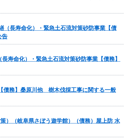
修繕（長寿命化）・緊急土石流対策砂防事業【債
公告
繕（長寿命化）・緊急土石流対策砂防事業【債務】
業【債務】桑原川他 樹木伐採工事に関する一般
保対策）（岐阜県さぼう遊学館）（債務）屋上防 水