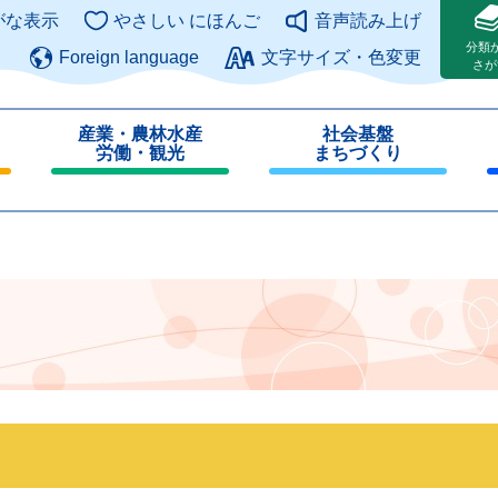
このページの本文へ
がな表示
やさしい にほんご
音声読み上げ
分類
Foreign language
文字サイズ・色変更
さが
産業・農林水産
社会基盤
労働・観光
まちづくり
閉
閉
じ
じ
る
る