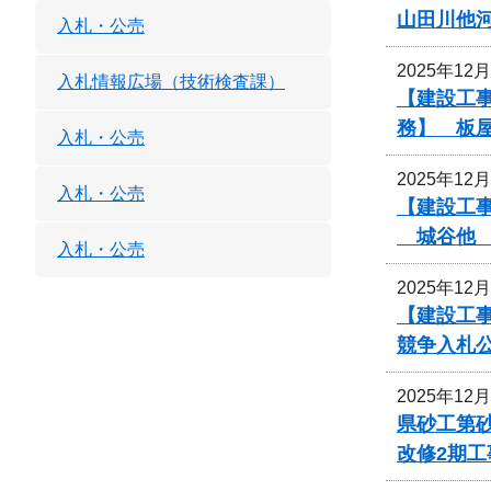
山田川他
入札・公売
2025年12
入札情報広場（技術検査課）
【建設工
務】 板
入札・公売
2025年12
入札・公売
【建設工事
城谷他 
入札・公売
2025年12
【建設工事
競争入札
2025年12
県砂工第砂
改修2期