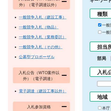
キーワー
外）（電子調達以外）
種類
一般競争入札（建設工事）
一般
一般競争入札（物品）
一般
一般競争入札（業務委託）
担当
一般競争入札（その他）
公募型プロポーザル
部局
入札
入札公告（WTO案件以
外）（電子調達）
期
間
電子調達（建設工事以外）
の
地域
始
入札参加資格
ま
本庁