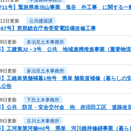
711号】緊急県単治山事業 鬼谷 外工事 に関する一
月12日更新
公共建築課
-87号】恵那総合庁舎受変電設備改修工事
月9日更新
多治見土木事務所
事】工建第J2－3号 公共 地域連携推進事業（重要物
月9日更新
多治見土木事務所
事】工維単第舗補暮1他号 県単 舗装道補修（暮らしの
札公告
月9日更新
下呂土木事務所
事】公共 防災・安全交付金 他 赤沼田工区 道路改
月9日更新
古川土木事務所
事】工河単第河修H4号 県単 河川維持修繕事業（暮ら