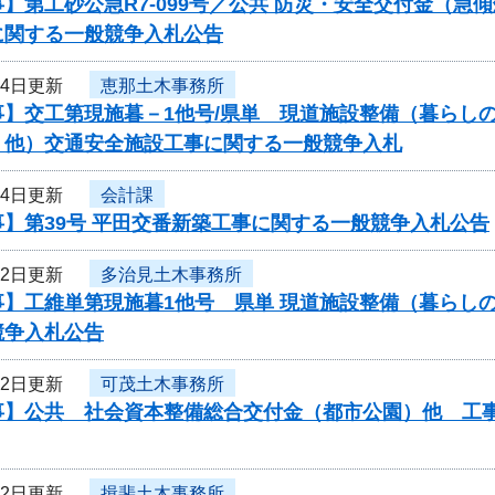
】第工砂公急R7-099号／公共 防災・安全交付金（
に関する一般競争入札公告
月4日更新
恵那土木事務所
事】交工第現施暮－1他号/県単 現道施設整備（暮らし
 他）交通安全施設工事に関する一般競争入札
月4日更新
会計課
】第39号 平田交番新築工事に関する一般競争入札公告
月2日更新
多治見土木事務所
事】工維単第現施暮1他号 県単 現道施設整備（暮らし
競争入札公告
月2日更新
可茂土木事務所
事】公共 社会資本整備総合交付金（都市公園）他 工事
月2日更新
揖斐土木事務所