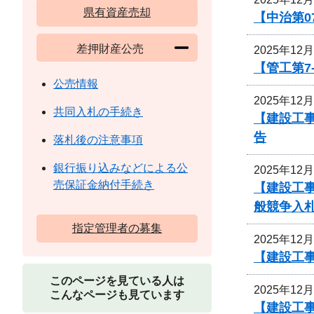
県有資産売却
【中治第0
差押財産公売
2025年12
【管工第7
公売情報
2025年12
共同入札の手続き
【建設工
告
落札後の注意事項
銀行振り込みなどによる公
2025年12
売保証金納付手続き
【建設工
般競争入
指定管理者の募集
2025年12
【建設工
このページを見ている人は
2025年12
こんなページも見ています
【建設工