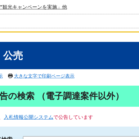
ア観光キャンペーンを実施」他
・公売
示
大きな文字で印刷ページ表示
告の検索 （電子調達案件以外）
、
入札情報公開システム
で公告しています