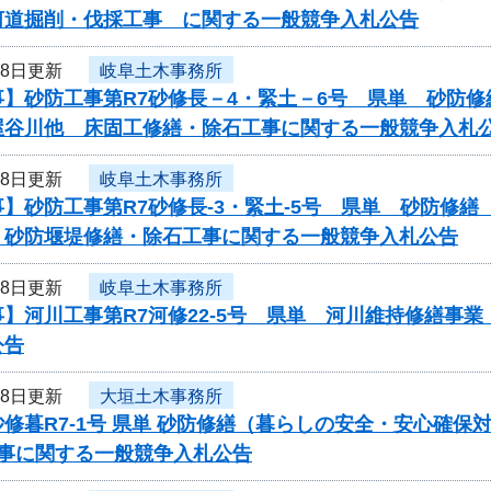
河道掘削・伐採工事 に関する一般競争入札公告
月8日更新
岐阜土木事務所
事】砂防工事第R7砂修長－4・緊土－6号 県単 砂防
屋谷川他 床固工修繕・除石工事に関する一般競争入札
月8日更新
岐阜土木事務所
】砂防工事第R7砂修長-3・緊土-5号 県単 砂防修
砂防堰堤修繕・除石工事に関する一般競争入札公告
月8日更新
岐阜土木事務所
】河川工事第R7河修22-5号 県単 河川維持修繕事
公告
月8日更新
大垣土木事務所
修暮R7-1号 県単 砂防修繕（暮らしの安全・安心確
工事に関する一般競争入札公告