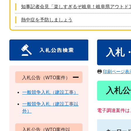
知事記者会見「楽しすぎるぞ岐阜！岐阜県アウトド
熱中症を予防しましょう
本
入札
文
印刷ページ表
入札公告（WTO案件）
入札公
一般競争入札（建設工事）
一般競争入札（建設工事以
電子調達案件は
外）
入札公告（WTO案件以