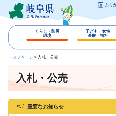
ペ
メ
ふり
ー
ニ
ジ
ュ
の
ー
先
を
くらし・防災
子ども・女性
頭
飛
環境
医療・福祉
で
ば
閉
閉
す
し
じ
じ
。
て
る
る
トップページ
>
入札・公売
本
文
へ
入札・公売
重要なお知らせ