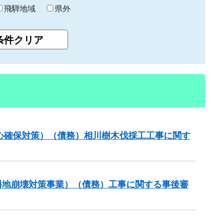
飛騨地域
県外
安心確保対策）（債務）相川樹木伐採工工事に関す
傾斜地崩壊対策事業）（債務）工事に関する事後審