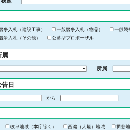
ド検索
検
索
す
る
キ
競争入札（建設工事）
一般競争入札（物品）
一般競
ー
競争入札（その他）
公募型プロポーザル
ワ
ー
所属
ド
を
所属
入
力
公告日
から
期
間
の
終
わ
岐阜地域（本庁除く）
西濃（大垣）地域
揖斐