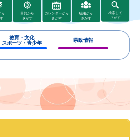
検索して
から
目的から
カレンダーから
組織から
さがす
す
さがす
さがす
さがす
教育・文化
県政情報
スポーツ・青少年
閉
閉
じ
じ
る
る