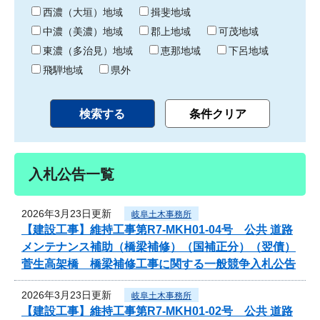
り
西濃（大垣）地域
揖斐地域
中濃（美濃）地域
郡上地域
可茂地域
東濃（多治見）地域
恵那地域
下呂地域
飛騨地域
県外
入札公告一覧
2026年3月23日更新
岐阜土木事務所
【建設工事】維持工事第R7-MKH01-04号 公共 道路
メンテナンス補助（橋梁補修）（国補正分）（翌債）
菅生高架橋 橋梁補修工事に関する一般競争入札公告
2026年3月23日更新
岐阜土木事務所
【建設工事】維持工事第R7-MKH01-02号 公共 道路