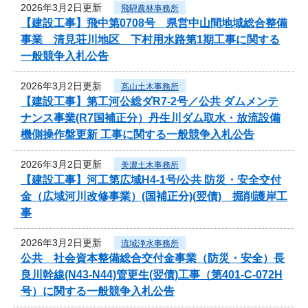
2026年3月2日更新
飛騨農林事務所
【建設工事】飛中第0708号 県営中山間地域総合整備
事業 清見荘川地区 下村用水路第1期工事に関する
一般競争入札公告
2026年3月2日更新
高山土木事務所
【建設工事】第工河公総ダR7-2号／公共 ダムメンテ
ナンス事業(R7国補正分）丹生川ダム取水・放流設備
機側操作盤更新 工事に関する一般競争入札公告
2026年3月2日更新
美濃土木事務所
【建設工事】河工第広域H4-1号/公共 防災・安全交付
金（広域河川改修事業）(国補正分)(翌債) 掘削護岸工
事
2026年3月2日更新
流域浄水事務所
公共 社会資本整備総合交付金事業（防災・安全）長
良川幹線(N43-N44)管更生(翌債)工事（第401-C-072H
号）に関する一般競争入札公告