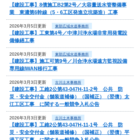
【建設工事】8債施工B2第2号／大容量送水管整備事
業 東濃第6幹線（5・6工区発進立坑築造）工事
2026年3月5日更新
東部広域水道事務所
【建設工事】工東第4号／中津川浄水場非常用発電設
備修繕工事
2026年3月5日更新
東部広域水道事務所
【建設工事】施工可第9号／川合浄水場遠方監視設備
専用線IWAN移行工事
2026年3月3日更新
古川土木事務所
【建設工事】工維2公第43-047H-11-2号 公共 防
災・安全交付金（舗装道補修）（国補正）（翌債）太
江工区工事 に関する一般競争入札公告
2026年3月3日更新
古川土木事務所
【建設工事】工維2公第43-047H-11-1号 公共 防
災・安全交付金（舗装道補修）（国補正）（翌債）平
湯工区工事 に関する一般競争入札公告