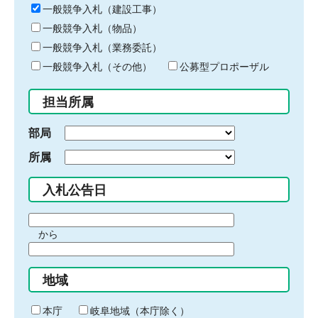
キ
一般競争入札（建設工事）
ー
一般競争入札（物品）
ワ
一般競争入札（業務委託）
ー
ド
一般競争入札（その他）
公募型プロポーザル
を
入
担当所属
力
部局
所属
入札公告日
期
から
間
期
の
間
始
地域
の
ま
終
り
わ
本庁
岐阜地域（本庁除く）