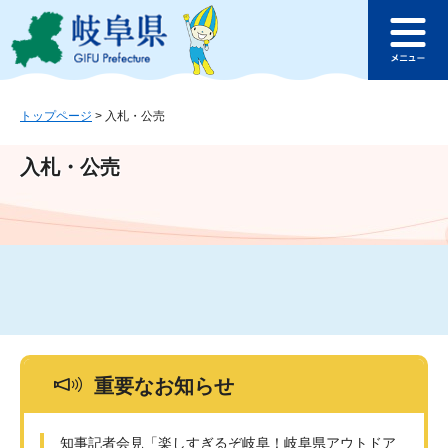
ペ
メ
このページの本文へ
ー
ニ
メ
ジ
ュ
ニ
の
ー
ュ
先
を
ー
頭
飛
トップページ
>
入札・公売
で
ば
す
し
入札・公売
。
て
本
文
へ
重要なお知らせ
知事記者会見「楽しすぎるぞ岐阜！岐阜県アウトドア