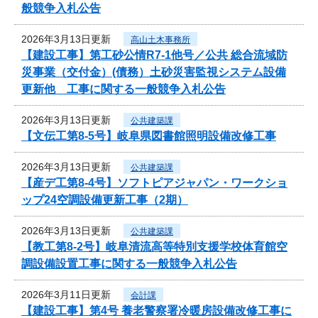
般競争入札公告
2026年3月13日更新
高山土木事務所
【建設工事】第工砂公情R7-1他号／公共 総合流域防
災事業（交付金）(債務）土砂災害監視システム設備
更新他 工事に関する一般競争入札公告
2026年3月13日更新
公共建築課
【文伝工第8-5号】岐阜県図書館照明設備改修工事
2026年3月13日更新
公共建築課
【産デ工第8-4号】ソフトピアジャパン・ワークショ
ップ24空調設備更新工事（2期）
2026年3月13日更新
公共建築課
【教工第8-2号】岐阜清流高等特別支援学校体育館空
調設備設置工事に関する一般競争入札公告
2026年3月11日更新
会計課
【建設工事】第4号 養老警察署冷暖房設備改修工事に