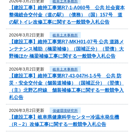
2026年3月2日更新
岐阜土木事務所
【建設工事】維持工事第R7-1-A060号 公共 社会資本
整備総合交付金（道の駅）（債務）（国）157号 道
の駅トイレ改修工事に関する一般競争入札公告
2026年3月2日更新
岐阜土木事務所
【建設工事】維持工事第R7-MKH01-07号 公共 道路メ
ンテナンス補助（橋梁補修）（国補正分）（翌債）大
野橋ほか 橋梁補修工事に関する一般競争入札公告
2026年3月2日更新
岐阜土木事務所
【建設工事】維持工事第R7-43-047H-1-5号 公共 防
災・安全交付金（舗装道補修）（国補正分）（翌債）
（主）北野乙狩線 舗装補修工事に関する一般競争入
札公告
2026年3月2日更新
保健環境研究所
【建設工事】岐阜県健康科学センター冷温水発生機
（R－2）改修工事に関する一般競争入札公告