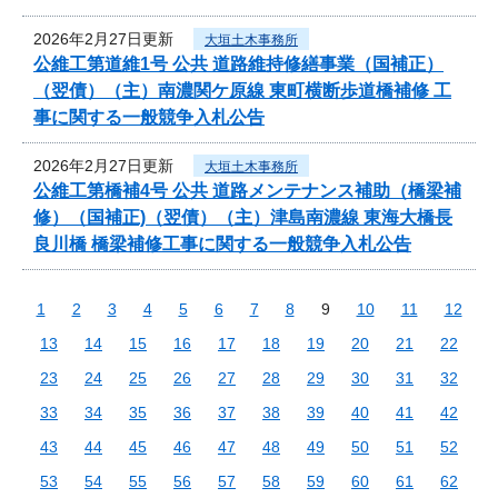
2026年2月27日更新
大垣土木事務所
公維工第道維1号 公共 道路維持修繕事業（国補正）
（翌債）（主）南濃関ケ原線 東町横断歩道橋補修 工
事に関する一般競争入札公告
2026年2月27日更新
大垣土木事務所
公維工第橋補4号 公共 道路メンテナンス補助（橋梁補
修）（国補正)（翌債）（主）津島南濃線 東海大橋長
良川橋 橋梁補修工事に関する一般競争入札公告
1
2
3
4
5
6
7
8
9
10
11
12
13
14
15
16
17
18
19
20
21
22
23
24
25
26
27
28
29
30
31
32
33
34
35
36
37
38
39
40
41
42
43
44
45
46
47
48
49
50
51
52
53
54
55
56
57
58
59
60
61
62