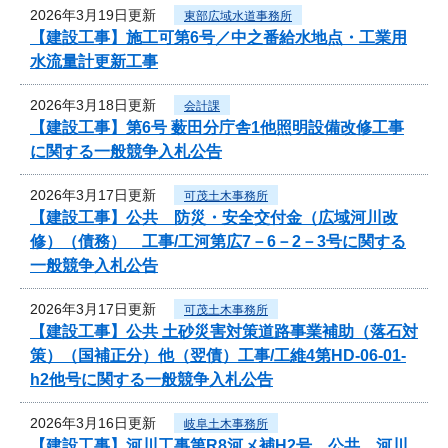
2026年3月19日更新
東部広域水道事務所
【建設工事】施工可第6号／中之番給水地点・工業用
水流量計更新工事
2026年3月18日更新
会計課
【建設工事】第6号 薮田分庁舎1他照明設備改修工事
に関する一般競争入札公告
2026年3月17日更新
可茂土木事務所
【建設工事】公共 防災・安全交付金（広域河川改
修）（債務） 工事/工河第広7－6－2－3号に関する
一般競争入札公告
2026年3月17日更新
可茂土木事務所
【建設工事】公共 土砂災害対策道路事業補助（落石対
策）（国補正分）他（翌債）工事/工維4第HD-06-01-
h2他号に関する一般競争入札公告
2026年3月16日更新
岐阜土木事務所
【建設工事】河川工事第R8河メ補H2号 公共 河川