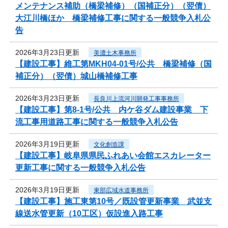
メンテナンス補助（橋梁補修）（国補正分）（翌債）
大江川橋ほか 橋梁補修工事に関する一般競争入札公
告
2026年3月23日更新
美濃土木事務所
【建設工事】維工第MKH04-01号/公共 橋梁補修（国
補正分）（翌債）城山橋補修工事
2026年3月23日更新
長良川上流河川開発工事事務所
【建設工事】第8-1号/公共 内ケ谷ダム建設事業 下
流工事用道路工事に関する一般競争入札公告
2026年3月19日更新
文化創造課
【建設工事】岐阜県県民ふれあい会館エスカレーター
更新工事に関する一般競争入札公告
2026年3月19日更新
東部広域水道事務所
【建設工事】施工東第10号／既設管更新事業 武並支
線送水管更新（10工区）仮設進入路工事