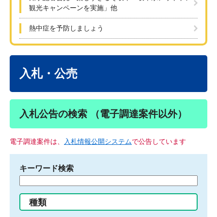
観光キャンペーンを実施」他
熱中症を予防しましょう
本
文
入札・公売
入札公告の検索 （電子調達案件以外）
電子調達案件は、
入札情報公開システム
で公告しています
キーワード検索
検
索
す
種類
る