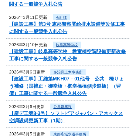
関する一般競争入札公告
2026年3月11日更新
会計課
【建設工事】第3号 恵那警察署給排水設備等改修工事
に関する一般競争入札公告
2026年3月10日更新
岐阜高等学校
【建設工事】岐阜高等学校 教室棟空調設備更新改修
工事に関する一般競争入札公告
2026年3月6日更新
多治見土木事務所
【建設工事】工維第MKH07－01他号 公共 橋りょ
う補修（国補正・御幸橋・御幸橋橋側歩道橋）（翌
債）工事に関する一般競争入札公告
2026年3月6日更新
公共建築課
【産デ工第8-3号】ソフトピアジャパン・アネックス
空調設備更新工事（1期）
2026年3月5日更新
東部広域水道事務所