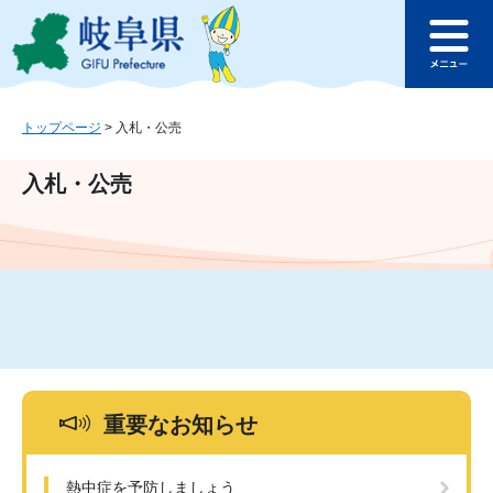
ペ
メ
このページの本文へ
ー
ニ
メ
ジ
ュ
ニ
の
ー
ュ
先
を
ー
頭
飛
トップページ
>
入札・公売
で
ば
す
し
入札・公売
。
て
本
文
へ
重要なお知らせ
熱中症を予防しましょう