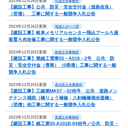
2023年12月26日更新
可茂土木事務所
【建設工事】公共 防災・安全交付金（道路改良）
（翌債） 工事に関する一般競争入札公告
2023年12月26日更新
地域スポーツ課
【建設工事】岐阜メモリアルセンター飛込プールろ過
装置ろ布改修工事に関する一般競争入札公告
2023年12月26日更新
揖斐土木事務所
【建設工事】第維工雪寒55－A019－2号 公共 防
災・安全交付金（雪寒）（0県債）工事に関する一般
競争入札公告
2023年12月25日更新
多治見土木事務所
【建設工事】工維第MK07－02他号 公共 道路メン
テナンス補助（橋りょう補修・八剣橋橋側歩道橋）
（翌債）他工事に関する一般競争入札公告
2023年12月25日更新
美濃土木事務所
【建設工事】維工第55-A101B-04他号／公共 防災・