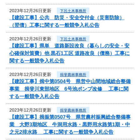
2023年12月26日更新
下呂土木事務所
【建設工事】公共 防災・安全交付金（災害防除）
（翌債）工事に関する一般競争入札公告
2023年12月26日更新
下呂土木事務所
【建設工事】県単 道路新設改良（暮らしの安全・安
心確保対策費）他 黒石1工区 道路改良（債務）工事に
関する一般競争入札公告
2023年12月26日更新
揖斐農林事務所
【建設工事】揖中第0504号 県営中山間地域総合整備
事業 揖斐川東部地区 6号池ポンプ改修 工事に関
する一般競争入札公告
2023年12月26日更新
揖斐農林事務所
【建設工事】揖振第0507号 県営農村振興総合整備事
業 大野3期地区 牛洞用水路・黒野用水路第1期・中
之元2排水路 工事に関する一般競争入札公告