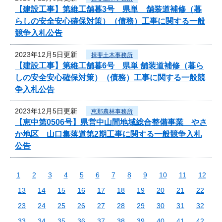
【建設工事】第維工舗暮3号 県単 舗装道補修（暮
らしの安全安心確保対策）（債務）工事に関する一般
競争入札公告
2023年12月5日更新
揖斐土木事務所
【建設工事】第維工舗暮6号 県単 舗装道補修（暮ら
しの安全安心確保対策）（債務）工事に関する一般競
争入札公告
2023年12月5日更新
恵那農林事務所
【恵中第0506号】県営中山間地域総合整備事業 やさ
か地区 山口集落道第2期工事に関する一般競争入札
公告
1
2
3
4
5
6
7
8
9
10
11
12
13
14
15
16
17
18
19
20
21
22
23
24
25
26
27
28
29
30
31
32
33
34
35
36
37
38
39
40
41
42