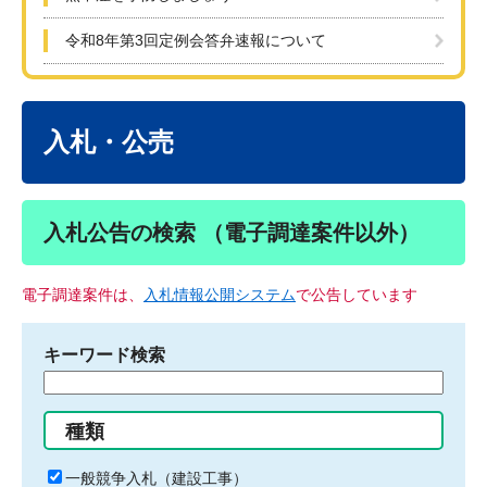
令和8年第3回定例会答弁速報について
本
文
入札・公売
入札公告の検索 （電子調達案件以外）
電子調達案件は、
入札情報公開システム
で公告しています
キーワード検索
検
索
す
種類
る
キ
一般競争入札（建設工事）