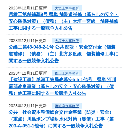
2023年12月11日更新
大垣土木事務所
県維工第舗補暮9号 県単 舗装道補修（暮らしの安全・
安心確保対策）（債務）（主）大垣一宮線 舗装補修
工事に関する一般競争入札公告
2023年12月11日更新
大垣土木事務所
公維工第48-048-2-1号 公共 防災・安全交付金（舗装
道補修）（債務）（主）北方多度線 舗装補修工事に
関する一般競争入札公告
2023年12月11日更新
郡上土木事務所
【建設工事】単河工第局改暮安5-5-1他号 県単 河川
局部改良事業（暮らしの安全・安心確保対策）（債
務）他工事に関する一般競争入札公告
2023年12月11日更新
流域浄水事務所
公共 社会資本整備総合交付金事業（防災・安全）
（重点）川島ポンプ場耐水化対策（翌債）工事（第
203-A-051-1他号）に関する一般競争入札公告