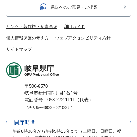
県政へのご意見・ご提案
リンク・著作権・免責事項
利用ガイド
個人情報保護の考え方
ウェブアクセシビリティ方針
サイトマップ
岐阜県庁
GIFU Prefectural Office
〒500-8570
岐阜市薮田南2丁目1番1号
電話番号 058-272-1111（代表）
（法人番号4000020210005）
開庁時間
午前8時30分から午後5時15分まで
（土曜日、日曜日、祝