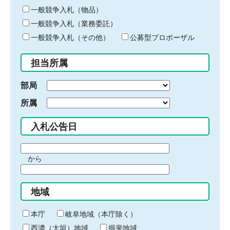
ー
一般競争入札（物品）
ワ
一般競争入札（業務委託）
ー
ド
一般競争入札（その他）
公募型プロポーザル
を
入
担当所属
力
部局
所属
入札公告日
期
から
間
期
の
間
始
地域
の
ま
終
り
わ
本庁
岐阜地域（本庁除く）
り
西濃（大垣）地域
揖斐地域