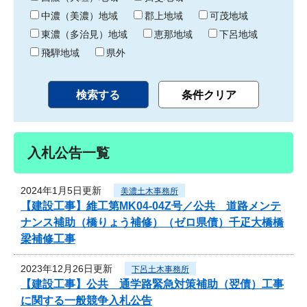
中濃（美濃）地域
郡上地域
可茂地域
東濃（多治見）地域
恵那地域
下呂地域
飛騨地域
県外
入札公告一覧
2024年1月5日更新
美濃土木事務所
【建設工事】維工第MK04-04Z号／公共 道路メンテ
ナンス補助（橋りょう補修）（ゼロ県債）千疋大橋橋
梁補修工事
2023年12月26日更新
下呂土木事務所
【建設工事】公共 通学路緊急対策補助（翌債）工事
に関する一般競争入札公告