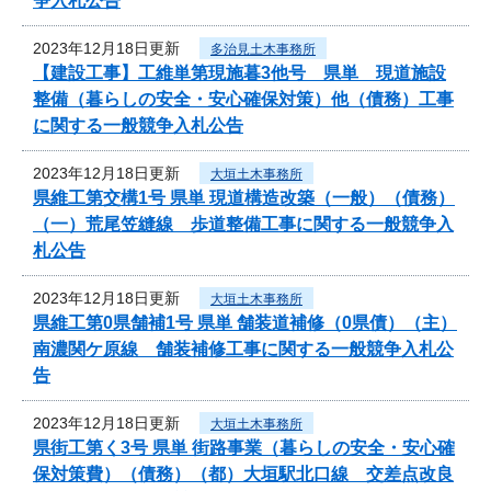
争入札公告
2023年12月18日更新
多治見土木事務所
【建設工事】工維単第現施暮3他号 県単 現道施設
整備（暮らしの安全・安心確保対策）他（債務）工事
に関する一般競争入札公告
2023年12月18日更新
大垣土木事務所
県維工第交構1号 県単 現道構造改築（一般）（債務）
（一）荒尾笠縫線 歩道整備工事に関する一般競争入
札公告
2023年12月18日更新
大垣土木事務所
県維工第0県舗補1号 県単 舗装道補修（0県債）（主）
南濃関ケ原線 舗装補修工事に関する一般競争入札公
告
2023年12月18日更新
大垣土木事務所
県街工第く3号 県単 街路事業（暮らしの安全・安心確
保対策費）（債務）（都）大垣駅北口線 交差点改良