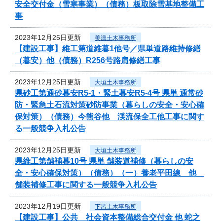
安全交付金（雪寒事業）（債務）板取除雪基地整備工
事
2023年12月25日更新
美濃土木事務所
【建設工事】維工第道維暮1他号／県単道路維持修繕
（暮安）他（債務）R256号路肩修繕工事
2023年12月25日更新
大垣土木事務所
県砂工第通砂暮安R5-1・緊土暮安R5-4号 県単 通常砂
防・緊急土石流対策砂防事業（暮らしの安全・安心確
保対策）（債務）今熊谷他 渓流保全工他工事に関す
る一般競争入札公告
2023年12月25日更新
大垣土木事務所
県維工第舗補暮10号 県単 舗装道補修（暮らしの安
全・安心確保対策）（債務）（一）養老平田線 他
舗装補修工事に関する一般競争入札公告
2023年12月19日更新
下呂土木事務所
【建設工事】公共 社会資本整備総合交付金 他 蛇之