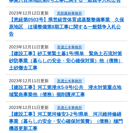
事業八百津地区第6号工事に関する一般競争入札公告
2023年12月12日更新
恵那農林事務所
【恵経第0503号】県営経営体育成基盤整備事業 久保
原地区 ほ場整備第8期工事に関する一般競争入札公
告
2023年12月11日更新
美濃土木事務所
【建設工事】砂工第緊土暮1号/県単 緊急土石流対策
砂防事業（暮らしの安全・安心確保対策）他（債務）
土砂撤去工事
2023年12月11日更新
美濃土木事務所
【建設工事】河工第浸水5-9号/公共 浸水対策重点地
域緊急事業他（債務）掘削護岸工事
2023年12月11日更新
美濃土木事務所
【建設工事】河工第河修安3-2号/県単 河川維持修繕
事業（暮らしの安全・安心確保対策費）（債務）樋門
機器更新工事