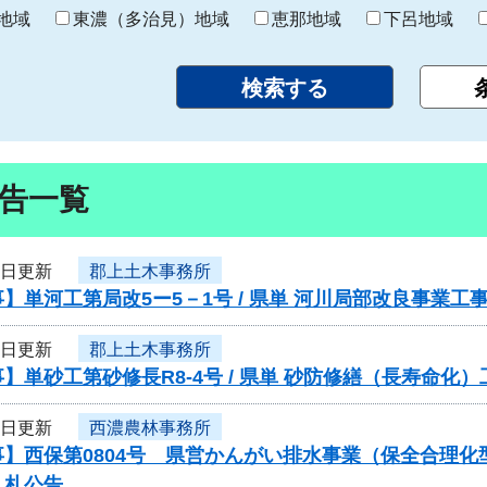
り
地域
東濃（多治見）地域
恵那地域
下呂地域
告一覧
3日更新
郡上土木事務所
】単河工第局改5ー5－1号 / 県単 河川局部改良事業
3日更新
郡上土木事務所
】単砂工第砂修長R8-4号 / 県単 砂防修繕（長寿命
3日更新
西濃農林事務所
事】西保第0804号 県営かんがい排水事業（保全合理
入札公告