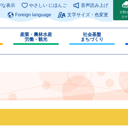
このページの本文へ
がな表示
やさしい にほんご
音声読み上げ
分類
Foreign language
文字サイズ・色変更
さが
産業・農林水産
社会基盤
労働・観光
まちづくり
閉
閉
じ
じ
る
る