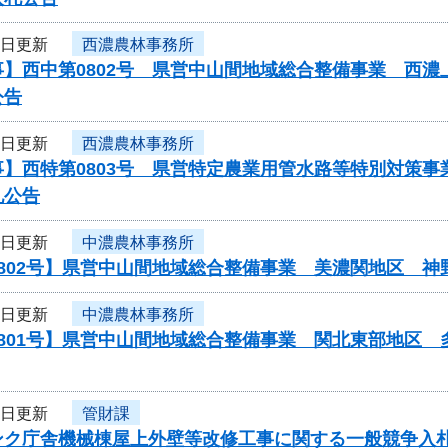
3日更新
西濃農林事務所
事】西中第0802号 県営中山間地域総合整備事業 西
公告
3日更新
西濃農林事務所
事】西特第0803号 県営特定農業用管水路等特別対策
札公告
3日更新
中濃農林事務所
0802号】県営中山間地域総合整備事業 美濃関地区 
3日更新
中濃農林事務所
0801号】県営中山間地域総合整備事業 関北東部地区
3日更新
管財課
ンク庁舎機械棟屋上外壁等改修工事に関する一般競争入