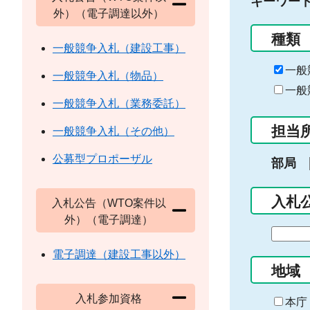
キーワー
外）（電子調達以外）
種類
一般競争入札（建設工事）
一般
一般競争入札（物品）
一般
一般競争入札（業務委託）
担当
一般競争入札（その他）
公募型プロポーザル
部局
入札
入札公告（WTO案件以
外）（電子調達）
期
間
電子調達（建設工事以外）
の
地域
始
入札参加資格
ま
本庁