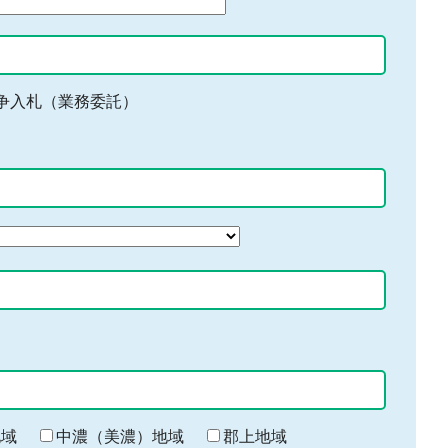
争入札（業務委託）
地域
中濃（美濃）地域
郡上地域