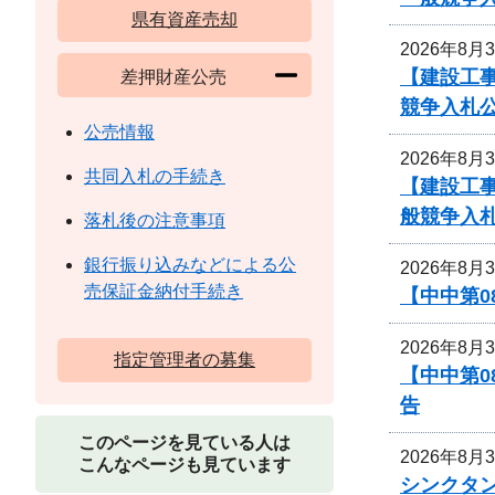
県有資産売却
2026年8月
【建設工
差押財産公売
競争入札
公売情報
2026年8月
共同入札の手続き
【建設工
般競争入
落札後の注意事項
銀行振り込みなどによる公
2026年8月
売保証金納付手続き
【中中第
2026年8月
指定管理者の募集
【中中第
告
このページを見ている人は
2026年8月
こんなページも見ています
シンクタ