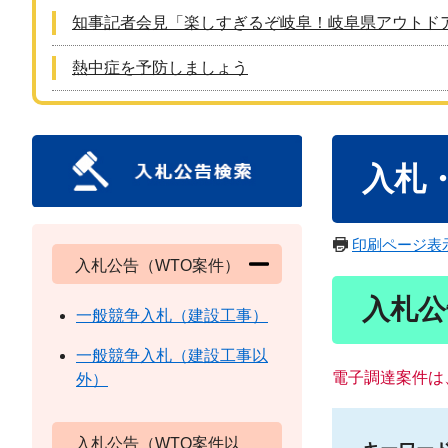
知事記者会見「楽しすぎるぞ岐阜！岐阜県アウトド
熱中症を予防しましょう
本
入札
文
印刷ページ表
入札公告（WTO案件）
入札公
一般競争入札（建設工事）
一般競争入札（建設工事以
電子調達案件は
外）
入札公告（WTO案件以