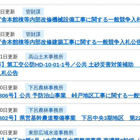
3日更新
管財課
庁舎本館棟等内部改修機械設備工事に関する一般競争入
3日更新
管財課
庁舎本館棟等内部改修建築工事に関する一般競争入札公
31日更新
高山土木事務所
】第工交公防HD-10-01-1号／公共 土砂災害対策補助
入札公告
30日更新
下呂農林事務所
806号】公共 予防治山事業 峠戸地区工事に関する一
30日更新
下呂農林事務所
802号】県営基幹農道整備事業 下呂中央3期地区 第
30日更新
東部広域水道事務所