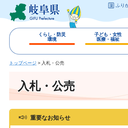
ペ
メ
ふり
ー
ニ
ジ
ュ
の
ー
先
を
くらし・防災
子ども・女性
頭
飛
環境
医療・福祉
で
ば
閉
閉
す
し
じ
じ
。
て
る
る
トップページ
>
入札・公売
本
文
へ
入札・公売
重要なお知らせ