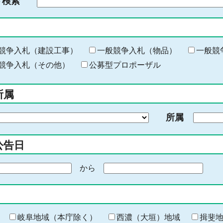
ド検索
検
索
す
る
キ
競争入札（建設工事）
一般競争入札（物品）
一般競
ー
競争入札（その他）
公募型プロポーザル
ワ
ー
所属
ド
を
所属
入
力
公告日
から
期
間
の
終
わ
岐阜地域（本庁除く）
西濃（大垣）地域
揖斐