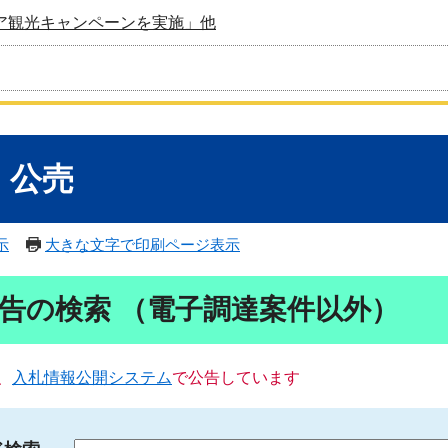
ア観光キャンペーンを実施」他
・公売
示
大きな文字で印刷ページ表示
告の検索 （電子調達案件以外）
、
入札情報公開システム
で公告しています