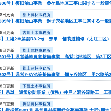
806号】復旧治山事業 桑ケ島地区工事に関する一般競
28日更新
郡上農林事務所
805号】復旧治山事業 獅子穴谷地区工事に関する一般
28日更新
古川土木事務所
】工維2単第舗R8-2号 県単 舗装道補修（太江工区
28日更新
郡上農林事務所
801号】県営基幹農道整備事業 高鷲北部地区 第3工
28日更新
郡上農林事務所
802号】県営ため池等整備事業 畑ヶ谷地区 用水路第
28日更新
下呂土木事務所
事】県単 通常砂防事業（債務）井戸ノ洞谷流路工 工
28日更新
揖斐農林事務所
】揖振第0801号 県営農村振興総合整備事業 大野3期