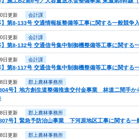
】施工B2第6号／大容量送水管整備事業 東濃第8幹線
30日更新
会計課
】第8-133号 交通情報板整備等工事に関する一般競争
30日更新
会計課
】第8-132号 交通信号集中制御機整備等工事に関する
29日更新
会計課
】第8-117号 交通信号集中制御機整備等工事に関する
28日更新
郡上農林事務所
804号】地方創生道整備推進交付金事業 林道二間手か
告
28日更新
郡上農林事務所
807号】緊急予防治山事業 下河原地区工事に関する一
28日更新
郡上農林事務所