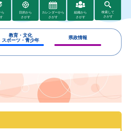
検索して
から
目的から
カレンダーから
組織から
さがす
す
さがす
さがす
さがす
教育・文化
県政情報
スポーツ・青少年
閉
閉
じ
じ
る
る