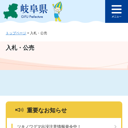
ペ
メ
このページの本文へ
ー
ニ
メ
ジ
ュ
ニ
の
ー
ュ
先
を
ー
頭
飛
トップページ
>
入札・公売
で
ば
す
し
入札・公売
。
て
本
文
へ
重要なお知らせ
ツキノワグマ出没注意情報発令中！