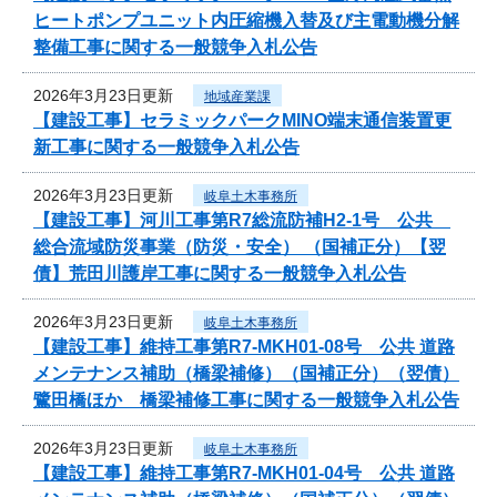
ヒートポンプユニット内圧縮機入替及び主電動機分解
整備工事に関する一般競争入札公告
2026年3月23日更新
地域産業課
【建設工事】セラミックパークMINO端末通信装置更
新工事に関する一般競争入札公告
2026年3月23日更新
岐阜土木事務所
【建設工事】河川工事第R7総流防補H2-1号 公共
総合流域防災事業（防災・安全） （国補正分）【翌
債】荒田川護岸工事に関する一般競争入札公告
2026年3月23日更新
岐阜土木事務所
【建設工事】維持工事第R7-MKH01-08号 公共 道路
メンテナンス補助（橋梁補修）（国補正分）（翌債）
鷺田橋ほか 橋梁補修工事に関する一般競争入札公告
2026年3月23日更新
岐阜土木事務所
【建設工事】維持工事第R7-MKH01-04号 公共 道路