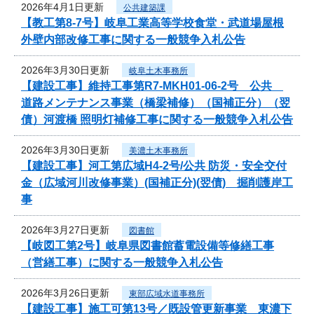
2026年4月1日更新
公共建築課
【教工第8-7号】岐阜工業高等学校食堂・武道場屋根
外壁内部改修工事に関する一般競争入札公告
2026年3月30日更新
岐阜土木事務所
【建設工事】維持工事第R7-MKH01-06-2号 公共
道路メンテナンス事業（橋梁補修）（国補正分）（翌
債）河渡橋 照明灯補修工事に関する一般競争入札公告
2026年3月30日更新
美濃土木事務所
【建設工事】河工第広域H4-2号/公共 防災・安全交付
金（広域河川改修事業）(国補正分)(翌債) 掘削護岸工
事
2026年3月27日更新
図書館
【岐図工第2号】岐阜県図書館蓄電設備等修繕工事
（営繕工事）に関する一般競争入札公告
2026年3月26日更新
東部広域水道事務所
【建設工事】施工可第13号／既設管更新事業 東濃下