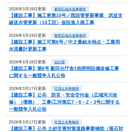
2026年3月19日更新
東部広域水道事務所
【建設工事】施工東第10号／既設管更新事業 武並支
線送水管更新（10工区）仮設進入路工事
2026年3月19日更新
東部広域水道事務所
【建設工事】施工可第6号／中之番給水地点・工業用
水流量計更新工事
2026年3月18日更新
会計課
【建設工事】第6号 薮田分庁舎1他照明設備改修工事
に関する一般競争入札公告
2026年3月17日更新
可茂土木事務所
【建設工事】公共 防災・安全交付金（広域河川改
修）（債務） 工事/工河第広7－6－2－3号に関する
一般競争入札公告
2026年3月17日更新
可茂土木事務所
【建設工事】公共 土砂災害対策道路事業補助（落石対