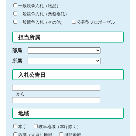
ー
一般競争入札（物品）
ワ
一般競争入札（業務委託）
ー
ド
一般競争入札（その他）
公募型プロポーザル
を
入
担当所属
力
部局
所属
入札公告日
期
から
間
期
の
間
始
地域
の
ま
終
り
わ
本庁
岐阜地域（本庁除く）
り
西濃（大垣）地域
揖斐地域