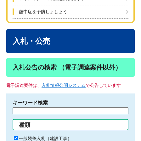
熱中症を予防しましょう
本
文
入札・公売
入札公告の検索 （電子調達案件以外）
電子調達案件は、
入札情報公開システム
で公告しています
キーワード検索
検
索
す
種類
る
キ
一般競争入札（建設工事）