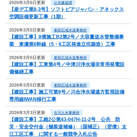
2026年3月6日更新
公共建築課
【産デ工第8-3号】ソフトピアジャパン・アネックス
空調設備更新工事（1期）
2026年3月5日更新
東部広域水道事務所
【建設工事】8債施工B2第2号／大容量送水管整備事
業 東濃第6幹線（5・6工区発進立坑築造）工事
2026年3月5日更新
東部広域水道事務所
【建設工事】工東第4号／中津川浄水場非常用発電設
備修繕工事
2026年3月5日更新
東部広域水道事務所
【建設工事】施工可第9号／川合浄水場遠方監視設備
専用線IWAN移行工事
2026年3月3日更新
古川土木事務所
【建設工事】工維2公第43-047H-11-2号 公共 防
災・安全交付金（舗装道補修）（国補正）（翌債）太
江工区工事 に関する一般競争入札公告