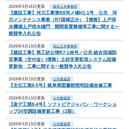
2026年3月16日更新
岐阜土木事務所
【建設工事】河川工事第R8河メ補H1-1号 公共 河
川メンテナンス事業（R7国補正分）【債務】上戸排
水機場上戸排水樋門 開閉装置整備等工事に関する一
般競争入札公告
2026年3月13日更新
高山土木事務所
【建設工事】第工砂公情R7-1他号／公共 総合流域防
災事業（交付金）(債務）土砂災害監視システム設備
更新他 工事に関する一般競争入札公告
2026年3月13日更新
公共建築課
【文伝工第8-5号】岐阜県図書館照明設備改修工事
2026年3月13日更新
公共建築課
【産デ工第8-4号】ソフトピアジャパン・ワークショ
ップ24空調設備更新工事（2期）
2026年3月13日更新
公共建築課