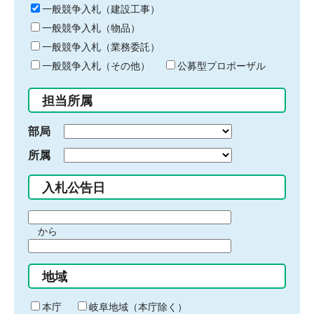
キ
一般競争入札（建設工事）
ー
一般競争入札（物品）
ワ
一般競争入札（業務委託）
ー
ド
一般競争入札（その他）
公募型プロポーザル
を
入
担当所属
力
部局
所属
入札公告日
期
から
間
期
の
間
始
地域
の
ま
終
り
わ
本庁
岐阜地域（本庁除く）