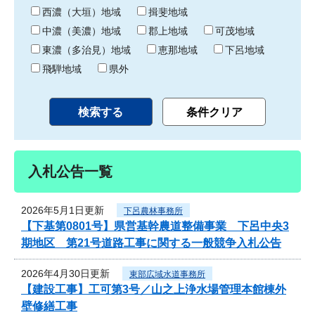
り
西濃（大垣）地域
揖斐地域
中濃（美濃）地域
郡上地域
可茂地域
東濃（多治見）地域
恵那地域
下呂地域
飛騨地域
県外
入札公告一覧
2026年5月1日更新
下呂農林事務所
【下基第0801号】県営基幹農道整備事業 下呂中央3
期地区 第21号道路工事に関する一般競争入札公告
2026年4月30日更新
東部広域水道事務所
【建設工事】工可第3号／山之上浄水場管理本館棟外
壁修繕工事