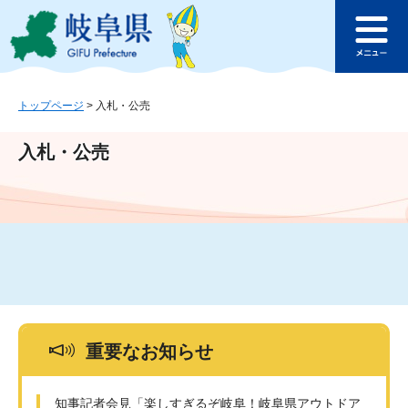
ペ
メ
このページの本文へ
ー
ニ
メ
ジ
ュ
ニ
の
ー
ュ
先
を
ー
頭
飛
トップページ
>
入札・公売
で
ば
す
し
入札・公売
。
て
本
文
へ
重要なお知らせ
知事記者会見「楽しすぎるぞ岐阜！岐阜県アウトドア