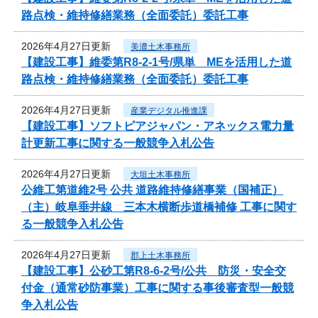
路点検・維持修繕業務（全面委託）委託工事
2026年4月27日更新
美濃土木事務所
【建設工事】維委第R8-2-1号/県単 MEを活用した道
路点検・維持修繕業務（全面委託）委託工事
2026年4月27日更新
産業デジタル推進課
【建設工事】ソフトピアジャパン・アネックス電力量
計更新工事に関する一般競争入札公告
2026年4月27日更新
大垣土木事務所
公維工第道維2号 公共 道路維持修繕事業（国補正）
（主）岐阜垂井線 三本木横断歩道橋補修 工事に関す
る一般競争入札公告
2026年4月27日更新
郡上土木事務所
【建設工事】公砂工第R8-6-2号/公共 防災・安全交
付金（通常砂防事業）工事に関する事後審査型一般競
争入札公告