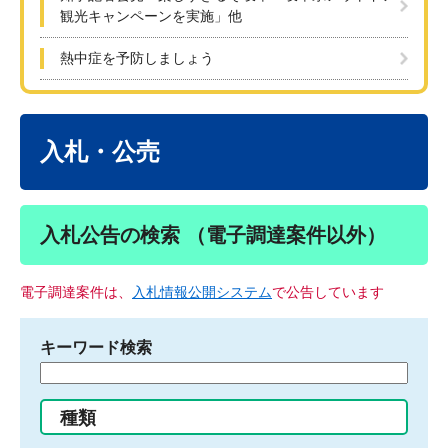
観光キャンペーンを実施」他
熱中症を予防しましょう
本
文
入札・公売
入札公告の検索 （電子調達案件以外）
電子調達案件は、
入札情報公開システム
で公告しています
キーワード検索
検
索
す
種類
る