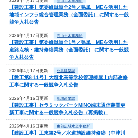
2026年4月17日更新
高山土木事務所
【建設工事】第委維単道全2号／県単 MEを活用した
地域インフラ総合管理業務（全面委託） に関する一般
競争入札公告
2026年4月17日更新
高山土木事務所
【建設工事】第委維単道全1号／県単 MEを活用した
道路点検・維持修繕業務（全面委託） に関する一般競
争入札公告
2026年4月17日更新
公共建築課
【教工第8-11号】大垣北高等学校管理棟屋上内部改修
工事に関する一般競争入札公告
2026年4月16日更新
地域産業課
【建設工事】セラミックパークMINO端末通信装置更
新工事に関する一般競争入札公告（再掲載）
2026年4月16日更新
東部広域水道事務所
【建設工事】工東第2号／水道施設維持修繕（中津川