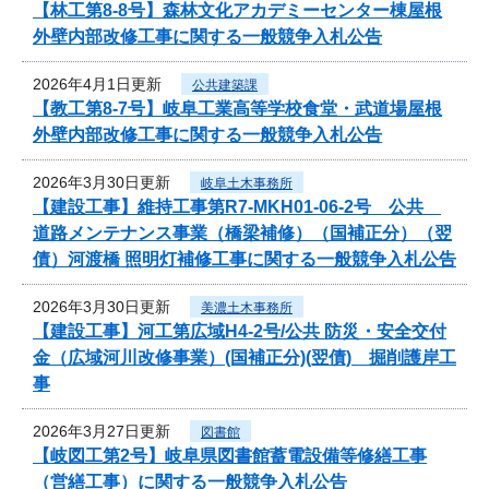
【林工第8-8号】森林文化アカデミーセンター棟屋根
外壁内部改修工事に関する一般競争入札公告
2026年4月1日更新
公共建築課
【教工第8-7号】岐阜工業高等学校食堂・武道場屋根
外壁内部改修工事に関する一般競争入札公告
2026年3月30日更新
岐阜土木事務所
【建設工事】維持工事第R7-MKH01-06-2号 公共
道路メンテナンス事業（橋梁補修）（国補正分）（翌
債）河渡橋 照明灯補修工事に関する一般競争入札公告
2026年3月30日更新
美濃土木事務所
【建設工事】河工第広域H4-2号/公共 防災・安全交付
金（広域河川改修事業）(国補正分)(翌債) 掘削護岸工
事
2026年3月27日更新
図書館
【岐図工第2号】岐阜県図書館蓄電設備等修繕工事
（営繕工事）に関する一般競争入札公告