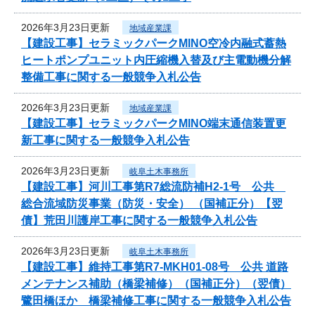
2026年3月23日更新
地域産業課
【建設工事】セラミックパークMINO空冷内融式蓄熱
ヒートポンプユニット内圧縮機入替及び主電動機分解
整備工事に関する一般競争入札公告
2026年3月23日更新
地域産業課
【建設工事】セラミックパークMINO端末通信装置更
新工事に関する一般競争入札公告
2026年3月23日更新
岐阜土木事務所
【建設工事】河川工事第R7総流防補H2-1号 公共
総合流域防災事業（防災・安全） （国補正分）【翌
債】荒田川護岸工事に関する一般競争入札公告
2026年3月23日更新
岐阜土木事務所
【建設工事】維持工事第R7-MKH01-08号 公共 道路
メンテナンス補助（橋梁補修）（国補正分）（翌債）
鷺田橋ほか 橋梁補修工事に関する一般競争入札公告