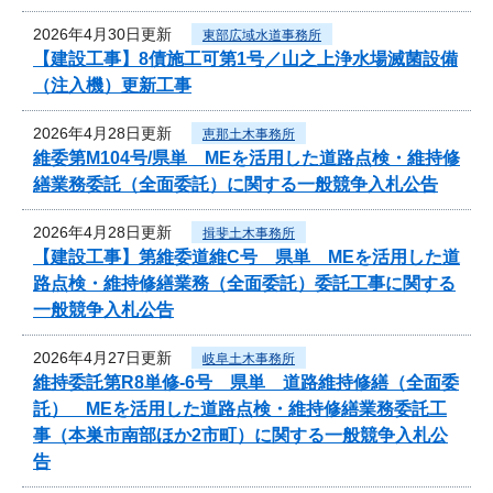
2026年4月30日更新
東部広域水道事務所
【建設工事】8債施工可第1号／山之上浄水場滅菌設備
（注入機）更新工事
2026年4月28日更新
恵那土木事務所
維委第M104号/県単 MEを活用した道路点検・維持修
繕業務委託（全面委託）に関する一般競争入札公告
2026年4月28日更新
揖斐土木事務所
【建設工事】第維委道維C号 県単 MEを活用した道
路点検・維持修繕業務（全面委託）委託工事に関する
一般競争入札公告
2026年4月27日更新
岐阜土木事務所
維持委託第R8単修-6号 県単 道路維持修繕（全面委
託） MEを活用した道路点検・維持修繕業務委託工
事（本巣市南部ほか2市町）に関する一般競争入札公
告