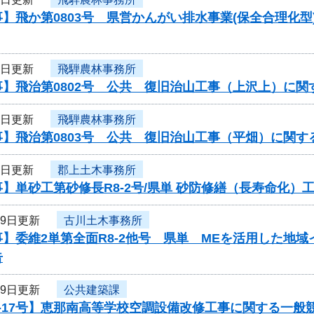
】飛か第0803号 県営かんがい排水事業(保全合理化
1日更新
飛騨農林事務所
事】飛治第0802号 公共 復旧治山工事（上沢上）に関
1日更新
飛騨農林事務所
】飛治第0803号 公共 復旧治山工事（平畑）に関す
1日更新
郡上土木事務所
】単砂工第砂修長R8-2号/県単 砂防修繕（長寿命化
29日更新
古川土木事務所
】委維2単第全面R8-2他号 県単 MEを活用した地
告
29日更新
公共建築課
-17号】恵那南高等学校空調設備改修工事に関する一般