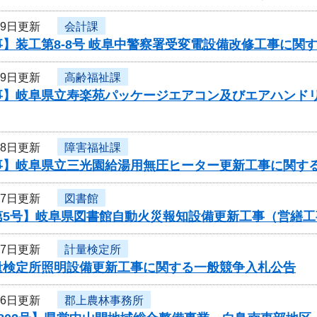
29日更新
会計課
】装工第8-8号 岐阜中警察署受変電設備改修工事に関
29日更新
高齢福祉課
事】岐阜県立寿楽苑パッケージエアコン及びエアハンド
28日更新
障害福祉課
事】岐阜県立三光園給湯用無圧ヒーター更新工事に関す
27日更新
図書館
第5号】岐阜県図書館自動火災報知設備更新工事（営繕
27日更新
計量検定所
量検定所照明設備更新工事に関する一般競争入札公告
26日更新
郡上農林事務所