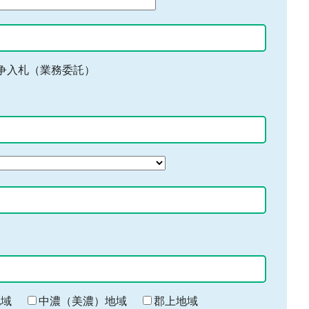
争入札（業務委託）
地域
中濃（美濃）地域
郡上地域