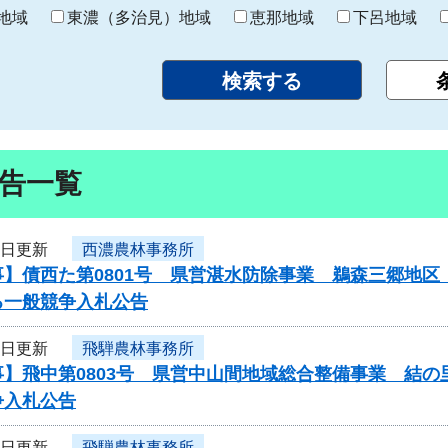
り
地域
東濃（多治見）地域
恵那地域
下呂地域
告一覧
1日更新
西濃農林事務所
事】債西た第0801号 県営湛水防除事業 鵜森三郷地
る一般競争入札公告
1日更新
飛騨農林事務所
事】飛中第0803号 県営中山間地域総合整備事業 結
争入札公告
1日更新
飛騨農林事務所