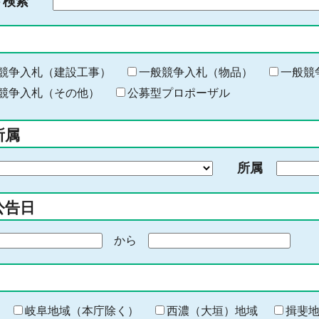
ド検索
検
索
す
る
キ
競争入札（建設工事）
一般競争入札（物品）
一般競
ー
競争入札（その他）
公募型プロポーザル
ワ
ー
所属
ド
を
所属
入
力
公告日
から
期
間
の
終
わ
岐阜地域（本庁除く）
西濃（大垣）地域
揖斐