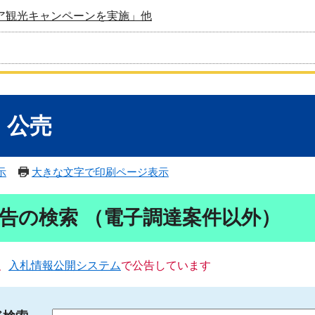
ア観光キャンペーンを実施」他
・公売
示
大きな文字で印刷ページ表示
告の検索 （電子調達案件以外）
、
入札情報公開システム
で公告しています