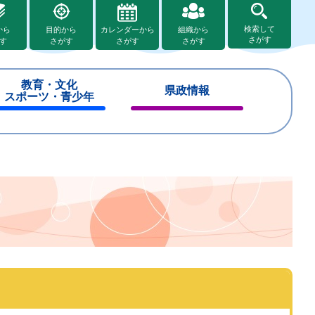
検索して
から
目的から
カレンダーから
組織から
さがす
す
さがす
さがす
さがす
教育・文化
県政情報
スポーツ・青少年
閉
閉
じ
じ
る
る