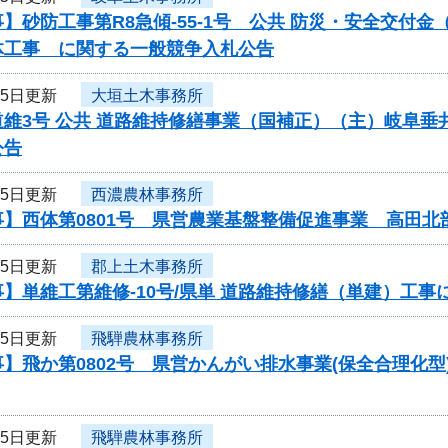
】砂防工事第R8急傾-55-1号 公共 防災・安全交付
体工事 に関する一般競争入札公告
25日更新
大垣土木事務所
維3号 公共 道路維持修繕事業（国補正）（主）岐阜垂
公告
25日更新
西濃農林事務所
事】西体第0801号 県営農業基盤整備促進事業 高田
25日更新
郡上土木事務所
】単維工第維修-10号/県単 道路維持修繕（単建）工
25日更新
飛騨農林事務所
】飛か第0802号 県営かんがい排水事業(保全合理化
25日更新
飛騨農林事務所