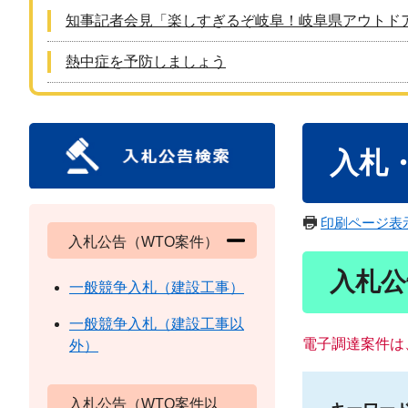
知事記者会見「楽しすぎるぞ岐阜！岐阜県アウトド
熱中症を予防しましょう
本
入札
文
印刷ページ表
入札公告（WTO案件）
入札公
一般競争入札（建設工事）
一般競争入札（建設工事以
電子調達案件は
外）
入札公告（WTO案件以