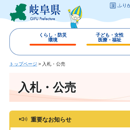
ペ
メ
ふり
ー
ニ
ジ
ュ
の
ー
先
を
くらし・防災
子ども・女性
頭
飛
環境
医療・福祉
で
ば
閉
閉
す
し
じ
じ
。
て
る
る
トップページ
>
入札・公売
本
文
へ
入札・公売
重要なお知らせ