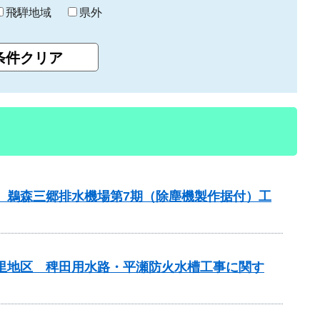
飛騨地域
県外
区 鵜森三郷排水機場第7期（除塵機製作据付）工
の里地区 稗田用水路・平瀬防火水槽工事に関す