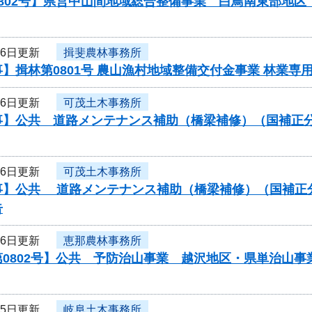
802号】県営中山間地域総合整備事業 白鳥南東部地区
26日更新
揖斐農林事務所
】揖林第0801号 農山漁村地域整備交付金事業 林業
26日更新
可茂土木事務所
】公共 道路メンテナンス補助（橋梁補修）（国補正分）工
26日更新
可茂土木事務所
】公共 道路メンテナンス補助（橋梁補修）（国補正分）工事
告
26日更新
恵那農林事務所
第0802号】公共 予防治山事業 越沢地区・県単治山
25日更新
岐阜土木事務所