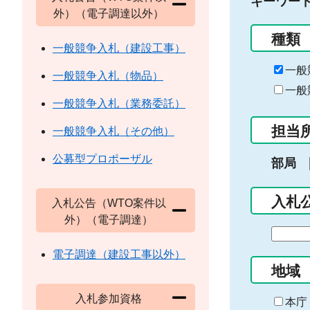
キーワー
外）（電子調達以外）
種類
一般競争入札（建設工事）
一般
一般競争入札（物品）
一般
一般競争入札（業務委託）
担当
一般競争入札（その他）
公募型プロポーザル
部局
入札
入札公告（WTO案件以
外）（電子調達）
期
間
電子調達（建設工事以外）
の
地域
始
入札参加資格
ま
本庁