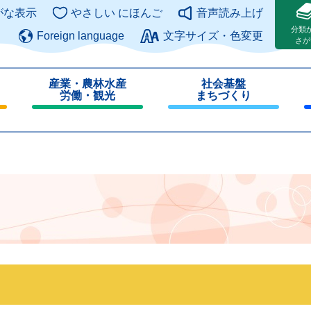
このページの本文へ
がな表示
やさしい にほんご
音声読み上げ
分類
Foreign language
文字サイズ・色変更
さが
産業・農林水産
社会基盤
労働・観光
まちづくり
閉
閉
じ
じ
る
る