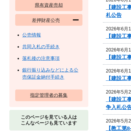
県有資産売却
【建設工事
札公告
差押財産公売
2026年6月
公売情報
【建設工
共同入札の手続き
2026年6月
【建設工事
落札後の注意事項
銀行振り込みなどによる公
2026年6月
売保証金納付手続き
【建設工事
2026年5月
指定管理者の募集
【建設工事
争入札公
このページを見ている人は
2026年5月
こんなページも見ています
【教工第8