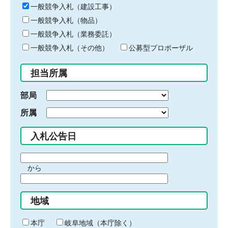
キ
一般競争入札（建設工事）
ー
一般競争入札（物品）
ワ
一般競争入札（業務委託）
ー
ド
一般競争入札（その他）
公募型プロポーザル
を
入
担当所属
力
部局
所属
入札公告日
期
から
間
期
の
間
始
地域
の
ま
終
り
わ
本庁
岐阜地域（本庁除く）