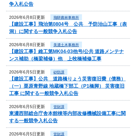
争入札公告
2026年6月8日更新
飛騨農林事務所
【建設工事】飛治第0804号 公共 予防治山工事（表
洞）に関する一般競争入札公告
2026年6月8日更新
美濃土木事務所
【建設工事】維工第MK04-03他号/公共 道路メンテナ
ンス補助（橋梁補修）他 上牧橋補修工事
2026年6月5日更新
砂防課
【建設工事】公共 道路橋りょう災害復旧費（債務）
（一）栗原青野線 地蔵橋下部工（P1橋脚） 災害復旧
工事 に関する一般競争入札公告
2026年6月5日更新
管財課
東濃西部総合庁舎本館棟等内部改修機械設備工事に関
する一般競争入札公告
2026年6月5日更新
管財課