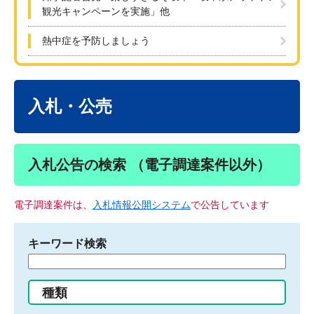
観光キャンペーンを実施」他
熱中症を予防しましょう
本
文
入札・公売
入札公告の検索 （電子調達案件以外）
電子調達案件は、
入札情報公開システム
で公告しています
キーワード検索
検
索
す
種類
る