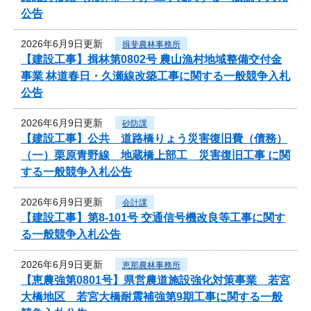
公告
2026年6月9日更新
揖斐農林事務所
【建設工事】揖林第0802号 農山漁村地域整備交付金
事業 林道春日・久瀬線改築工事に関する一般競争入札
公告
2026年6月9日更新
砂防課
【建設工事】公共 道路橋りょう災害復旧費（債務）
（一）栗原青野線 地蔵橋上部工 災害復旧工事 に関
する一般競争入札公告
2026年6月9日更新
会計課
【建設工事】第8-101号 交通信号機改良等工事に関す
る一般競争入札公告
2026年6月9日更新
恵那農林事務所
【恵農強第0801号】県営農道施設強化対策事業 若宮
大橋地区 若宮大橋耐震補強第9期工事に関する一般