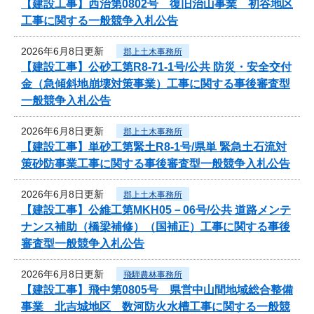
【建設工事】西治第0802号 復旧治山事業 初谷地区
工事に関する一般競争入札公告
2026年6月8日更新
郡上土木事務所
【建設工事】公砂工第R8-71-1号/公共 防災・安全交付
金（急傾斜地崩壊対策事業）工事に関する事後審査型
一般競争入札公告
2026年6月8日更新
郡上土木事務所
【建設工事】単砂工第緊土R8-1号/県単 緊急土石流対
策砂防事業工事に関する事後審査型一般競争入札公告
2026年6月8日更新
郡上土木事務所
【建設工事】公維工第MKH05－06号/公共 道路メンテ
ナンス補助（橋梁補修）（国補正）工事に関する事後
審査型一般競争入札公告
2026年6月8日更新
飛騨農林事務所
【建設工事】飛中第0805号 県営中山間地域総合整備
事業 北吉城地区 数河防火水槽工事に関する一般競