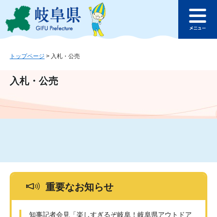
ペ
メ
このページの本文へ
ー
ニ
メ
ジ
ュ
ニ
の
ー
ュ
先
を
ー
頭
飛
トップページ
>
入札・公売
で
ば
す
し
入札・公売
。
て
本
文
へ
重要なお知らせ
知事記者会見「楽しすぎるぞ岐阜！岐阜県アウトドア