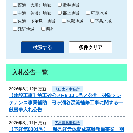
り
西濃（大垣）地域
揖斐地域
中濃（美濃）地域
郡上地域
可茂地域
東濃（多治見）地域
恵那地域
下呂地域
飛騨地域
県外
入札公告一覧
2026年6月12日更新
高山土木事務所
【建設工事】第工砂公メR8-10-1号／公共 砂防メン
テナンス事業補助 弓ヶ洞谷渓流補修工事に関する一
般競争入札公告
2026年6月11日更新
下呂農林事務所
【下経第0801号】 県営経営体育成基盤整備事業 羽