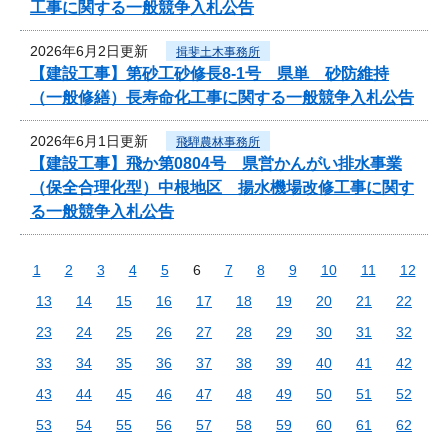
工事に関する一般競争入札公告
2026年6月2日更新
揖斐土木事務所
【建設工事】第砂工砂修長8-1号 県単 砂防維持
（一般修繕）長寿命化工事に関する一般競争入札公告
2026年6月1日更新
飛騨農林事務所
【建設工事】飛か第0804号 県営かんがい排水事業
（保全合理化型）中根地区 揚水機場改修工事に関す
る一般競争入札公告
1
2
3
4
5
6
7
8
9
10
11
12
13
14
15
16
17
18
19
20
21
22
23
24
25
26
27
28
29
30
31
32
33
34
35
36
37
38
39
40
41
42
43
44
45
46
47
48
49
50
51
52
53
54
55
56
57
58
59
60
61
62