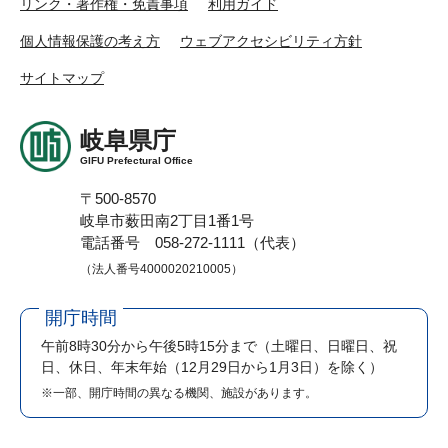
リンク・著作権・免責事項
利用ガイド
個人情報保護の考え方
ウェブアクセシビリティ方針
サイトマップ
岐阜県庁
GIFU Prefectural Office
〒500-8570
岐阜市薮田南2丁目1番1号
電話番号 058-272-1111（代表）
（法人番号4000020210005）
開庁時間
午前8時30分から午後5時15分まで
（土曜日、日曜日、祝
日、休日、年末年始（12月29日から1月3日）を除く）
※一部、開庁時間の異なる機関、施設があります。