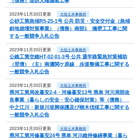
（債務）堤防天端舗装工事
2023年11月20日更新
大垣土木事務所
公砂工第急傾R5-25-1号 公共 防災・安全交付金（急傾
斜地崩壊対策事業）（債務）南部1 擁壁工工事に関
する一般競争入札公告
2023年11月20日更新
大垣土木事務所
公維工第交維HT-02-01-3号 公共 通学路緊急対策補助
（翌債）（主）南濃関ケ原線 歩道整備工事に関する
一般競争入札公告
2023年11月20日更新
大垣土木事務所
県河工第局改暮安2-4・河修暮安13号 県単 河川局部改
良事業（暮らしの安全・安心確保対策）等（債務）
中之江川・新規川堤脚保護及び樹木伐採工事に関する
一般競争入札公告
2023年11月20日更新
大垣土木事務所
県河工第河修暮安24号 県単 河川維持修繕事業（暮ら