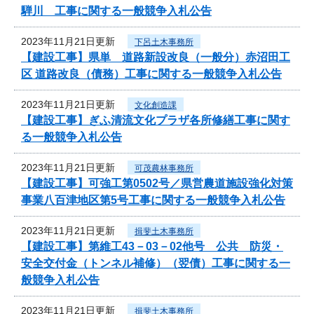
騨川 工事に関する一般競争入札公告
2023年11月21日更新
下呂土木事務所
【建設工事】県単 道路新設改良（一般分）赤沼田工
区 道路改良（債務）工事に関する一般競争入札公告
2023年11月21日更新
文化創造課
【建設工事】ぎふ清流文化プラザ各所修繕工事に関す
る一般競争入札公告
2023年11月21日更新
可茂農林事務所
【建設工事】可強工第0502号／県営農道施設強化対策
事業八百津地区第5号工事に関する一般競争入札公告
2023年11月21日更新
揖斐土木事務所
【建設工事】第維工43－03－02他号 公共 防災・
安全交付金（トンネル補修）（翌債）工事に関する一
般競争入札公告
2023年11月21日更新
揖斐土木事務所