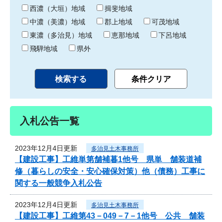
り
西濃（大垣）地域
揖斐地域
中濃（美濃）地域
郡上地域
可茂地域
東濃（多治見）地域
恵那地域
下呂地域
飛騨地域
県外
入札公告一覧
2023年12月4日更新
多治見土木事務所
【建設工事】工維単第舗補暮1他号 県単 舗装道補
修（暮らしの安全・安心確保対策）他（債務）工事に
関する一般競争入札公告
2023年12月4日更新
多治見土木事務所
【建設工事】工維第43－049－7－1他号 公共 舗装