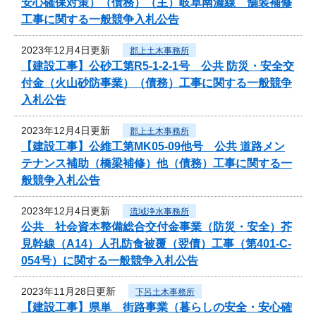
安心確保対策）（債務）（主）岐阜南濃線 舗装補修
工事に関する一般競争入札公告
2023年12月4日更新
郡上土木事務所
【建設工事】公砂工第R5-1-2-1号 公共 防災・安全交
付金（火山砂防事業）（債務）工事に関する一般競争
入札公告
2023年12月4日更新
郡上土木事務所
【建設工事】公維工第MK05-09他号 公共 道路メン
テナンス補助（橋梁補修）他（債務）工事に関する一
般競争入札公告
2023年12月4日更新
流域浄水事務所
公共 社会資本整備総合交付金事業（防災・安全）芥
見幹線（A14）人孔防食被覆（翌債）工事（第401-C-
054号）に関する一般競争入札公告
2023年11月28日更新
下呂土木事務所
【建設工事】県単 街路事業（暮らしの安全・安心確