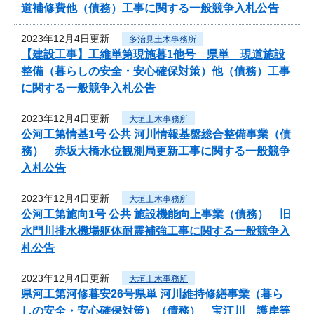
道補修費他（債務）工事に関する一般競争入札公告
2023年12月4日更新
多治見土木事務所
【建設工事】工維単第現施暮1他号 県単 現道施設
整備（暮らしの安全・安心確保対策）他（債務）工事
に関する一般競争入札公告
2023年12月4日更新
大垣土木事務所
公河工第情基1号 公共 河川情報基盤総合整備事業（債
務） 赤坂大橋水位観測局更新工事に関する一般競争
入札公告
2023年12月4日更新
大垣土木事務所
公河工第施向1号 公共 施設機能向上事業（債務） 旧
水門川排水機場躯体耐震補強工事に関する一般競争入
札公告
2023年12月4日更新
大垣土木事務所
県河工第河修暮安26号県単 河川維持修繕事業（暮ら
しの安全・安心確保対策）（債務） 宝江川 護岸等