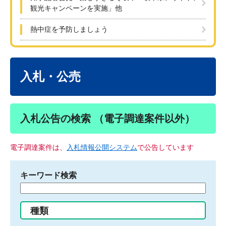
観光キャンペーンを実施」他
熱中症を予防しましょう
本
文
入札・公売
入札公告の検索 （電子調達案件以外）
電子調達案件は、
入札情報公開システム
で公告しています
キーワード検索
検
索
す
種類
る