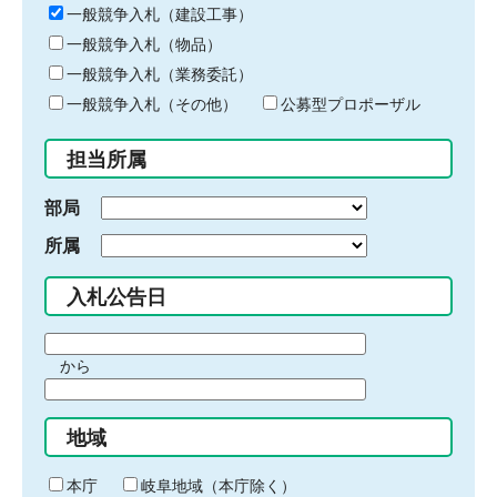
キ
一般競争入札（建設工事）
ー
一般競争入札（物品）
ワ
一般競争入札（業務委託）
ー
ド
一般競争入札（その他）
公募型プロポーザル
を
入
担当所属
力
部局
所属
入札公告日
期
から
間
期
の
間
始
地域
の
ま
終
り
わ
本庁
岐阜地域（本庁除く）