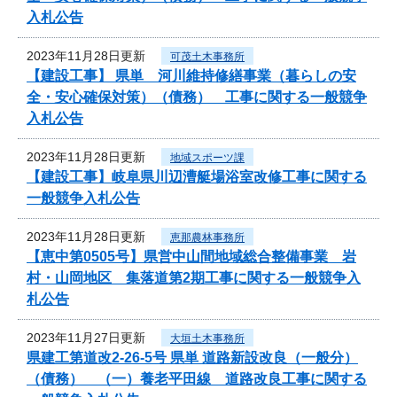
入札公告
2023年11月28日更新
可茂土木事務所
【建設工事】 県単 河川維持修繕事業（暮らしの安
全・安心確保対策）（債務） 工事に関する一般競争
入札公告
2023年11月28日更新
地域スポーツ課
【建設工事】岐阜県川辺漕艇場浴室改修工事に関する
一般競争入札公告
2023年11月28日更新
恵那農林事務所
【恵中第0505号】県営中山間地域総合整備事業 岩
村・山岡地区 集落道第2期工事に関する一般競争入
札公告
2023年11月27日更新
大垣土木事務所
県建工第道改2-26-5号 県単 道路新設改良（一般分）
（債務） （一）養老平田線 道路改良工事に関する