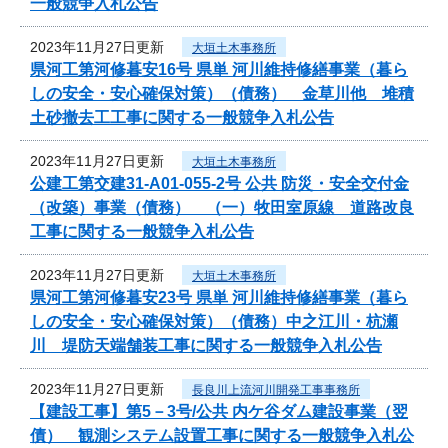
一般競争入札公告
2023年11月27日更新
大垣土木事務所
県河工第河修暮安16号 県単 河川維持修繕事業（暮ら
しの安全・安心確保対策）（債務） 金草川他 堆積
土砂撤去工工事に関する一般競争入札公告
2023年11月27日更新
大垣土木事務所
公建工第交建31-A01-055-2号 公共 防災・安全交付金
（改築）事業（債務） （一）牧田室原線 道路改良
工事に関する一般競争入札公告
2023年11月27日更新
大垣土木事務所
県河工第河修暮安23号 県単 河川維持修繕事業（暮ら
しの安全・安心確保対策）（債務）中之江川・杭瀬
川 堤防天端舗装工事に関する一般競争入札公告
2023年11月27日更新
長良川上流河川開発工事事務所
【建設工事】第5－3号/公共 内ケ谷ダム建設事業（翌
債） 観測システム設置工事に関する一般競争入札公