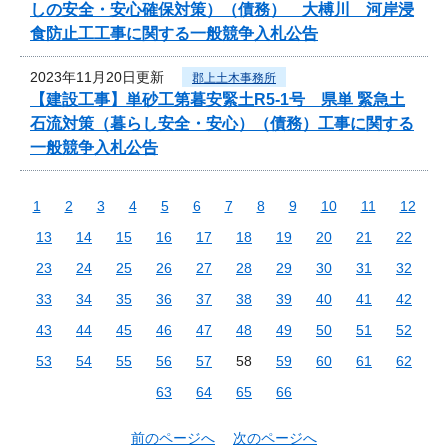
しの安全・安心確保対策）（債務） 大榑川 河岸浸
食防止工工事に関する一般競争入札公告
2023年11月20日更新
郡上土木事務所
【建設工事】単砂工第暮安緊土R5-1号 県単 緊急土
石流対策（暮らし安全・安心）（債務）工事に関する
一般競争入札公告
1
2
3
4
5
6
7
8
9
10
11
12
13
14
15
16
17
18
19
20
21
22
23
24
25
26
27
28
29
30
31
32
33
34
35
36
37
38
39
40
41
42
43
44
45
46
47
48
49
50
51
52
53
54
55
56
57
58
59
60
61
62
63
64
65
66
前のページへ
次のページへ