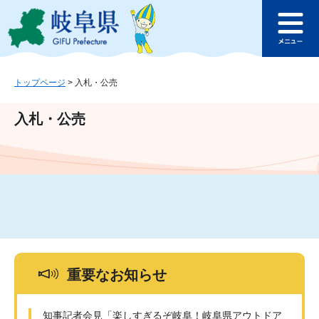
ペ
メ
このページの本文へ
ー
ニ
メ
ジ
ュ
ニ
の
ー
ュ
先
を
ー
頭
飛
トップページ
>
入札・公売
で
ば
す
し
入札・公売
。
て
本
文
へ
重要なお知らせ
知事記者会見「楽しすぎるぞ岐阜！岐阜県アウトドア